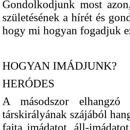
Gondolkodjunk most azon,
születésének a hírét és go
hogy mi hogyan fogadjuk ezt
HOGYAN IMÁDJUNK?
HERÓDES
A másodszor elhangzó 
társkirályának szájából ha
fajta imádatot, áll-imádato