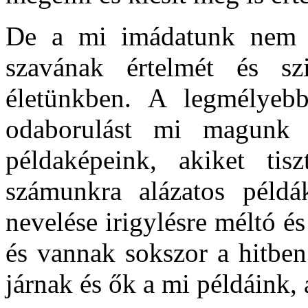
De a mi imádatunk nem j
szavának értelmét és s
életünkben. A legmélyebb a
odaborulást mi magunk 
példaképeink, akiket tis
számunkra alázatos példá
nevelése irigylésre méltó és
és vannak sokszor a hitben
járnak és ők a mi példáink, 