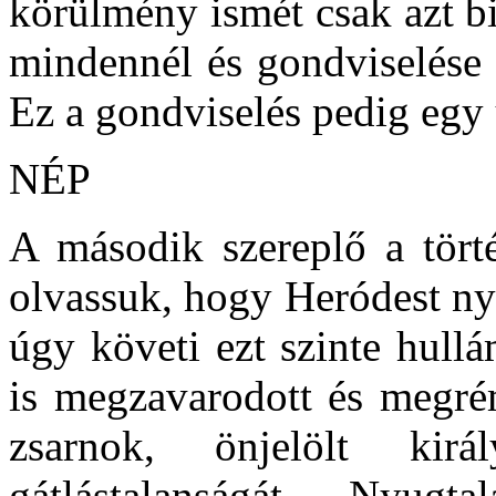
körülmény ismét csak azt b
mindennél és gondviselése 
Ez a gondviselés pedig egy
NÉP
A második szereplő a tört
olvassuk, hogy Heródest nyu
úgy követi ezt szinte hull
is megzavarodott és megré
zsarnok, önjelölt kir
gátlástalanságát. Nyugta