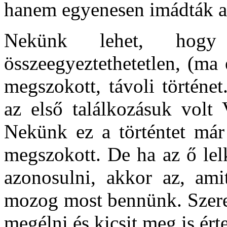
hanem egyenesen imádták a
Nekünk lehet, hogy
összeegyeztethetetlen, (ma
megszokott, távoli történe
az első találkozásuk volt
Nekünk ez a történtet már
megszokott. De ha az ő lel
azonosulni, akkor az, ami
mozog most bennünk. Szeret
megélni és kicsit meg is ért