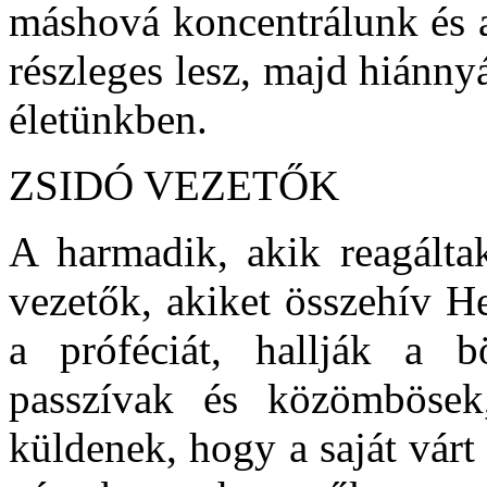
máshová koncentrálunk és a
részleges lesz, majd hiánny
életünkben.
ZSIDÓ VEZETŐK
A harmadik, akik reagáltak
vezetők, akiket összehív H
a próféciát, hallják a b
passzívak és közömböse
küldenek, hogy a saját várt