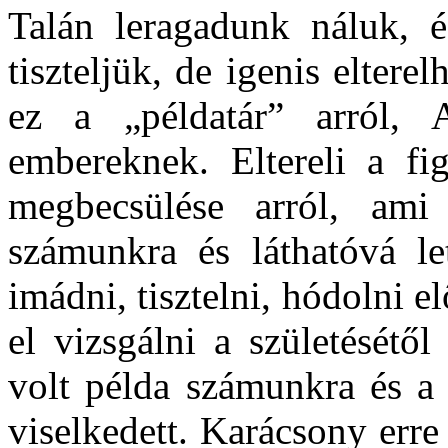
Talán leragadunk náluk, é
tiszteljük, de igenis elterel
ez a „példatár” arról,
embereknek. Eltereli a fi
megbecsülése arról, ami 
számunkra és láthatóvá le
imádni, tisztelni, hódolni e
el vizsgálni a születésétő
volt példa számunkra és a
viselkedett. Karácsony err