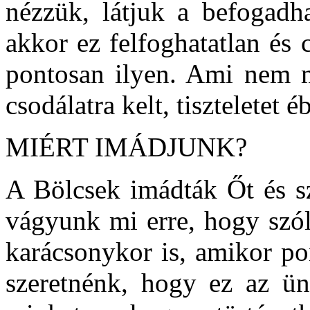
nézzük, látjuk a befogadha
akkor ez felfoghatatlan és 
pontosan ilyen. Ami nem 
csodálatra kelt, tiszteletet é
MIÉRT IMÁDJUNK?
A Bölcsek imádták Őt és sz
vágyunk mi erre, hogy szó
karácsonykor is, amikor po
szeretnénk, hogy ez az ün