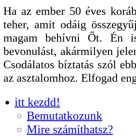
Ha az ember 50 éves korába
teher, amit odáig összegyű
magam behívni Őt. Én is
bevonulást, akármilyen jel
Csodálatos bíztatás szól eb
az asztalomhoz. Elfogad en
itt kezdd!
Bemutatkozunk
Mire számíthatsz?