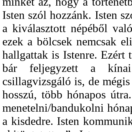
minket az, hogy a történet
Isten szól hozzánk. Isten s
a kiválasztott népéből va
ezek a bölcsek nemcsak eli
hallgattak is Istenre. Ezért
bár feljegyzett a kína
csillagvizsgáló is, de mégis
hosszú, több hónapos útra.
menetelni/bandukolni hónap
a kisdedre. Isten kommuniká