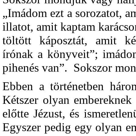
„Imádom ezt a sorozatot, a
illatot, amit kaptam karács
töltött káposztát, amit k
írónak a könyveit”; imádo
pihenés van”. Sokszor mond
Ebben a történetben három
Kétszer olyan embereknek a
előtte Jézust, és ismeretle
Egyszer pedig egy olyan em