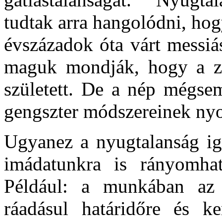
tudtak arra hangolódni, hog
évszázadok óta várt messiá
maguk mondják, hogy a zsi
született. De a nép mégsem
gengszter módszereinek nyom
Ugyanez a nyugtalanság ig
imádatunkra is rányomhat
Például: a munkában az u
ráadásul határidőre és k