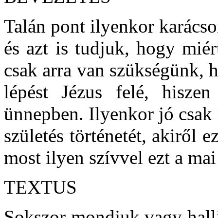
Talán pont ilyenkor karács
és azt is tudjuk, hogy mié
csak arra van szükségünk, 
lépést Jézus felé, hisze
ünnepben. Ilyenkor jó csak
születés történetét, akiről 
most ilyen szívvel ezt a mai 
TEXTUS
Sokszor mondjuk vagy hallj