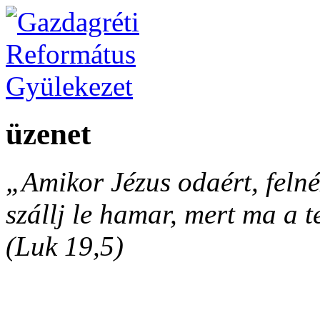
üzenet
„Amikor Jézus odaért, felnéz
szállj le hamar, mert ma a 
(Luk 19,5)