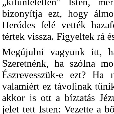
„kitüntetetten” Isten, me
bizonyítja ezt, hogy álmo
Heródes felé vették haza
tértek vissza. Figyeltek rá é
Megújulni vagyunk itt, ha
Szeretnénk, ha szólna mo
Észrevesszük-e ezt? Ha 
valamiért ez távolinak tűni
akkor is ott a bíztatás Jé
jelet tett Isten: Vezette a b