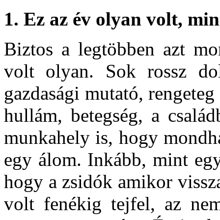
1.
Ez az év olyan volt, min
Biztos a legtöbben azt mo
volt olyan. Sok rossz dol
gazdasági mutató, rengeteg 
hullám, betegség, a csalá
munkahely is, hogy mondhat
egy álom. Inkább, mint eg
hogy a zsidók amikor vissza
volt fenékig tejfel, az ne