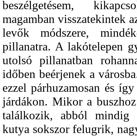
beszélgetésem, kikapc
magamban visszatekintek az
levők módszere, mindé
pillanatra. A lakótelepen 
utolsó pillanatban rohan
időben beérjenek a városba.
ezzel párhuzamosan és így 
járdákon. Mikor a buszhoz
találkozik, abból mindig 
kutya sokszor felugrik, nag