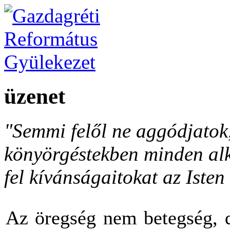
üzenet
"Semmi felől ne aggódjato
könyörgéstekben minden al
fel kívánságaitokat az Isten 
Az öregség nem betegség, d