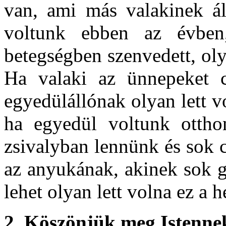
van, ami más valakinek ál
voltunk ebben az évben
betegségben szenvedett, oly
Ha valaki az ünnepeket cs
egyedülállónak olyan lett v
ha egyedül voltunk ottho
zsivalyban lennünk és sok 
az anyukának, akinek sok g
lehet olyan lett volna ez a 
2.
Köszönjük meg Istennek