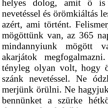
helyes dolog, amit ő is
nevetéssel és örömkiáltás l
azért, ami történt. Felism
mögöttünk van, az 365 nap
mindannyiunk mögött 
akarjátok megfogalmazn
tényleg olyan volt, hogy 
szánk nevetéssel. Ne ódz
merjünk örülni. Ne hagyju
bennünket a szürke hétk