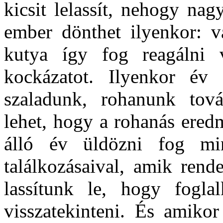
kicsit lelassít, nehogy na
ember dönthet ilyenkor: va
kutya így fog reagálni 
kockázatot. Ilyenkor év
szaladunk, rohanunk tov
lehet, hogy a rohanás ered
álló év üldözni fog mi
találkozásaival, amik rend
lassítunk le, hogy fogl
visszatekinteni. És amikor