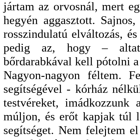
jártam az orvosnál, mert e
hegyén aggasztott. Sajnos,
rosszindulatú elváltozás, é
pedig az, hogy – alta
bőrdarabkával kell pótolni a 
Nagyon-nagyon féltem. Fe
segítségével - kórház nélk
testvéreket, imádkozzunk 
múljon, és erőt kapjak túl
segítséget. Nem felejtem e