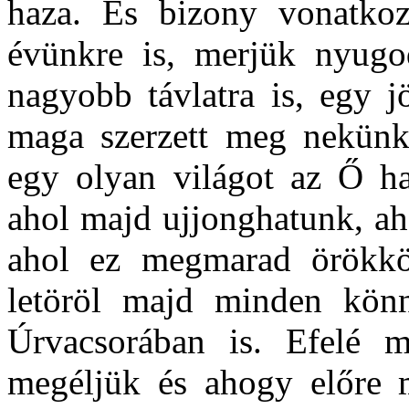
haza. És bizony vonatko
évünkre is, merjük nyugo
nagyobb távlatra is, egy j
maga szerzett meg nekünk
egy olyan világot az Ő hal
ahol majd ujjonghatunk, ah
ahol ez megmarad örökkö
letöröl majd minden könn
Úrvacsorában is. Efelé 
megéljük és ahogy előre 