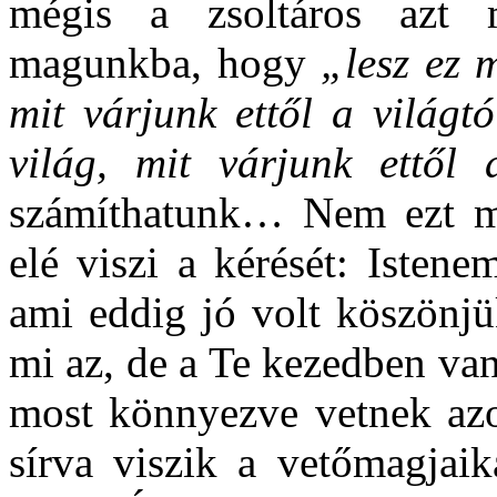
mégis a zsoltáros azt 
magunkba, hogy
„lesz ez m
mit várjunk ettől a világt
világ, mit várjunk ettől
számíthatunk… Nem ezt m
elé viszi a kérését: Istene
ami eddig jó volt köszönjü
mi az, de a Te kezedben van
most könnyezve vetnek azo
sírva viszik a vetőmagjai