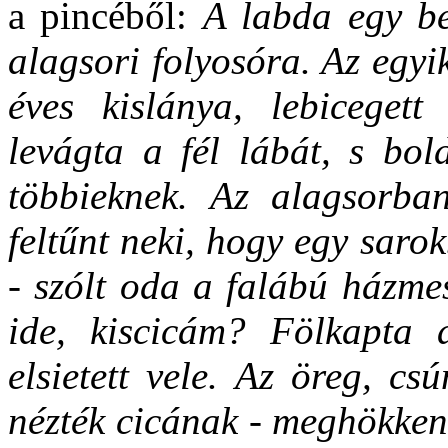
a pincéből:
A labda egy be
alagsori folyosóra. Az egyi
éves kislánya, lebicegett
levágta a fél lábát, s bol
többieknek. Az alagsorban
feltűnt neki, hogy egy sar
- szólt oda a falábú házmes
ide, kiscicám? Fölkapta 
elsietett vele. Az öreg, c
nézték cicának - meghökkent