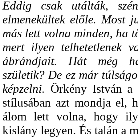
Eddig csak utálták, szén
elmenekültek előle. Most j
más lett volna minden, ha tö
mert ilyen telhetetlenek v
ábrándjait. Hát még ha
születik? De ez már túlságo
képzelni.
Örkény István a
stílusában azt mondja el,
álom lett volna, hogy ily
kislány legyen. És talán a 