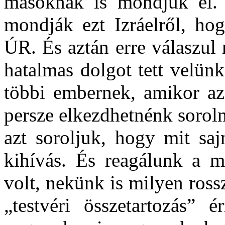
másoknak is mondjuk el. 
mondják ezt Izráelről, hog
ÚR. És aztán erre válaszul
hatalmas dolgot tett velün
többi embernek, amikor az
persze elkezdhetnénk soroln
azt soroljuk, hogy mit saj
kihívás. És reagálunk a m
volt, nekünk is milyen ross
„testvéri összetartozás” 