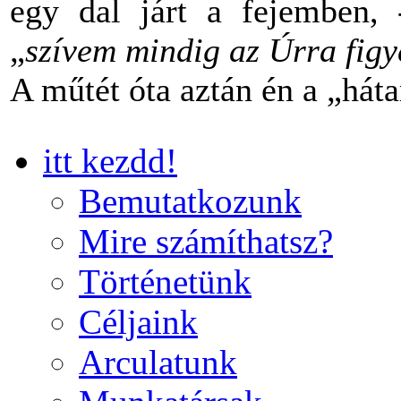
egy dal járt a fejemben,
„
szívem mindig az Úrra figye
A műtét óta aztán én a „há
itt kezdd!
Bemutatkozunk
Mire számíthatsz?
Történetünk
Céljaink
Arculatunk