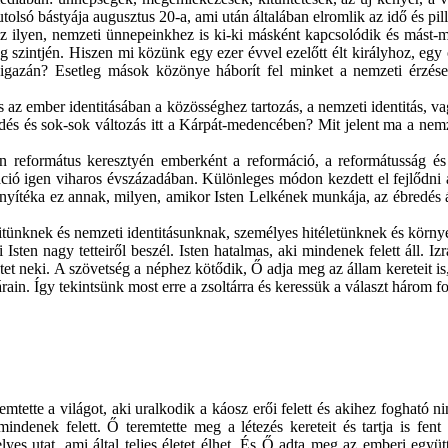
utolsó bástyája augusztus 20-a, ami után általában elromlik az idő és pill
lyen, nemzeti ünnepeinkhez is ki-ki másként kapcsolódik és mást-m
 szintjén. Hiszen mi közünk egy ezer évvel ezelőtt élt királyhoz, egy 
igazán? Esetleg mások közönye háborít fel minket a nemzeti érzés
s az ember identitásában a közösséghez tartozás, a nemzeti identitás, 
lődés és sok-sok változás itt a Kárpát-medencében? Mit jelent ma a nem
református keresztyén emberként a reformáció, a reformátusság és
áció igen viharos évszázadában. Különleges módon kezdett el fejlődni 
onyítéka ez annak, milyen, amikor Isten Lelkének munkája, az ébredés át
ünknek és nemzeti identitásunknak, személyes hitéletünknek és körn
Isten nagy tetteiről beszél. Isten hatalmas, aki mindenek felett áll. I
ígéretet neki. A szövetség a néphez kötődik, Ő adja meg az állam kereteit i
tárain. Így tekintsünk most erre a zsoltárra és keressük a választ három f
remtette a világot, aki uralkodik a káosz erői felett és akihez fogható ni
mindenek felett. Ő teremtette meg a létezés kereteit és tartja is fent 
s utat, ami által teljes életet élhet. És Ő adta meg az emberi együtt