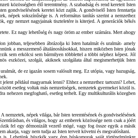
zeti közösségben élő teremtmény. A szabadság és rend kereteit Isten
ten gondviselésének keretei közt zajlik. A gondviselő Isten fenntartja
ek, népek sokszínűsége is. A református tanítás szerint a nemzethez
dök, egy nemzet nagyjainak tiszteletére is kiterjed. A generációk békés
retete. Ez nagy lehetőség és nagy öröm az ember számára. Mert ahogy
n jobban, teljesebben ábrázolja ki Isten hatalmát és uralmát- amely
lennünk a messzemenő általánosításokkal, hiszen miközben Isten jónak
ezik sem erkölcsi sem bármilyen többlettel a többi néphez képest. Jól
ös eszközei, szolgái, akiknek szolgálata által megismerhetjük Isten
 uralmát, de ez igazán sosem valósult meg. Ez utópia, vagy hazugság,
nek.
t jelent például magyarnak lenni? Ehhez a nemzethez tartozni? Lehet,
özött esetleg voltak más nemzetiségek, nemzetek gyermekei közül is.
a nehezen megfogható, esetleg terhelt. Egy multikulturális közegben
.” A nemzetek, népek világa, bár Isten teremtésének és gondviselésének
 Szentírásban, és világos, hogy az emberek közössége nem csak a jóért
rkózik fel egy démonizált vezető mögé, vagy fog össze egyik a másik
nem akarja, vagy nem tudja az Isten terveit követni és megvalósítani.
en is. Lehetünk büszkék vagy épp búskomorak saját történelmünkre