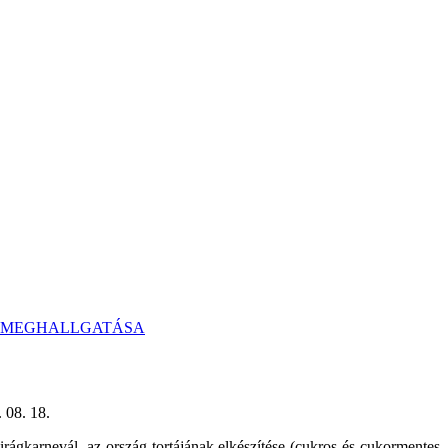
S MEGHALLGATÁSA
18.
rágkarnevál, az ország tortájának elkészítése (cukros és cukormentes