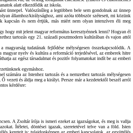
anatok alatt elkezdődik az iskola.
ást ünnepel. Valószínűleg a legtöbben bele sem gondolnak az ünnep
olyan államhoz/királysághoz, ami azóta többször szétesett, mi közünk
ek kapcsán és nem értjük, más miért nem olyan intenzíven éli meg
vagy hogy mit jelent magyar református keresztyénnek lenni? Hogyan él
zethez tartozás egy 21. századi posztmodern kultúrában és vajon attól
 a magyarság tudatának fejlődése mélységesen összekapcsolódik. A
a magyar nyelv és kultúra a reformáció terjedésével, az emberek hitre
hatja az egész társadalmat és pozitív folyamatokat indít be az emberi
yezetünknek egymáshoz.
zrael számára az Istenhez tartozás és a nemzethez tartozás mélységesen
s, Ő vezeti és áldja meg a királyt. Persze már a kezdetektől beszél arról
ontos kérdésre:
ncsen. A Zsoltár írója is ismeri ezeket az igazságokat, és meg is vallja
azokat. Ítéletei, döntései igazak, szeretetével telve van a föld. Isten
élés kereteit is: tulajdonképpen az emberi kapcsolatok, az együttélés