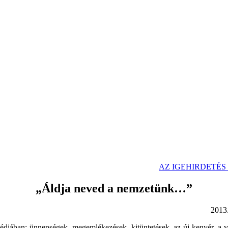
AZ IGEHIRDETÉ
„Áldja neved a nemzetünk…”
xtus: Zsolt 33 2013. 08. 
médiában: ünnepségek, megemlékezések, kitüntetések, az új kenyér, a vi