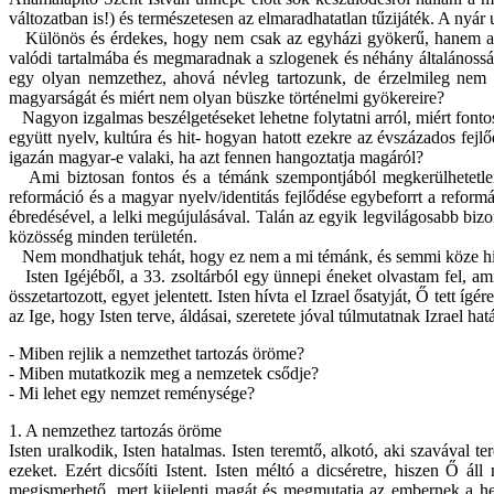
változatban is!) és természetesen az elmaradhatatlan tűzijáték. A nyár 
Különös és érdekes, hogy nem csak az egyházi gyökerű, hanem az i
valódi tartalmába és megmaradnak a szlogenek és néhány általánosság
egy olyan nemzethez, ahová névleg tartozunk, de érzelmileg nem 
magyarságát és miért nem olyan büszke történelmi gyökereire?
Nagyon izgalmas beszélgetéseket lehetne folytatni arról, miért fonto
együtt nyelv, kultúra és hit- hogyan hatott ezekre az évszázados fej
igazán magyar-e valaki, ha azt fennen hangoztatja magáról?
Ami biztosan fontos és a témánk szempontjából megkerülhetetlen 
reformáció és a magyar nyelv/identitás fejlődése egybeforrt a reform
ébredésével, a lelki megújulásával. Talán az egyik legvilágosabb biz
közösség minden területén.
Nem mondhatjuk tehát, hogy ez nem a mi témánk, és semmi köze hit
Isten Igéjéből, a 33. zsoltárból egy ünnepi éneket olvastam fel, ami 
összetartozott, egyet jelentett. Isten hívta el Izrael ősatyját, Ő tett 
az Ige, hogy Isten terve, áldásai, szeretete jóval túlmutatnak Izrael ha
- Miben rejlik a nemzethet tartozás öröme?
- Miben mutatkozik meg a nemzetek csődje?
- Mi lehet egy nemzet reménysége?
1. A nemzethez tartozás öröme
Isten uralkodik, Isten hatalmas. Isten teremtő, alkotó, aki szavával te
ezeket. Ezért dicsőíti Istent. Isten méltó a dicséretre, hiszen Ő áll 
megismerhető, mert kijelenti magát és megmutatja az embernek a helye