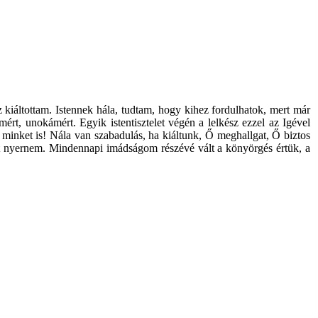
iáltottam. Istennek hála, tudtam, hogy kihez fordulhatok, mert már
t, unokámért. Egyik istentisztelet végén a lelkész ezzel az Igével
n minket is! Nála van szabadulás, ha kiáltunk, Ő meghallgat, Ő biztos
ést nyernem. Mindennapi imádságom részévé vált a könyörgés értük, a