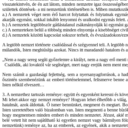
visszatekintvén, de én azt látom, minden nemzetre igaz összességében
születtek döntések- a mi nemzetünk történetében is. Miben mutatkozi
a.) A nemzetek véget nem érő harcot folytattak és folytatnak egymás
akarják egymást, sokkal inkább lenyomni és uralkodni egymás felett. A
b.) A nemzetek legtöbbször gátlástalanul zsákmányolják ki egymást ga
c.) A nemzeteken belül a többség minden elnyomja a kisebbséget civiliz
d.) A nemzetek közötti kapcsolat sokszor terhelt, és évszázadokon/ezr
A legtöbb nemzet története csalódással és szégyennel teli. A legtöbb n
múlandók, Isten meghiúsítja azokat. Nincs itt maradandó hatalom és 
„Nem a nagy sereg segíti győzelemre a királyt, nem a nagy erő menti 
Csalódik, aki lovaktól vár segítséget, mert nagy erejük nem ment me
Nem számít a gazdasági fejlettség, sem a nyersanyagforrások, a had
őszintén szembenézünk az emberi történelemmel, felismerve benne az 
Isten nélkül elveszett…
3. A nemzethez tartozás reménye: együtt és egyenként keresni és követ
Mi lehet akkor egy nemzet reménye? Hogyan lehet élhetőbb a világ, a 
hatalmát, azok áldottak. Ő ismer bennünket, megment és megtart. Bol
Isten szeretetében való bizalomban van. Isten megmenti a benne bízókat
hogy megmentsen minden embert és minden nemzetet. Jézust, akié mi
belé vetett hit nem sajátítható ki egyetlen nemzet vagy bármilyen fö
nemzetünk) reménye az, ha az emberek, az egyének, akik a nemzetet al