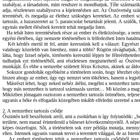
szabályai, a társadalom, mint rendszer is mondhatjuk, Tőle származ
adja, részletesen szabályozva a kijelentésben azt. Az Ószövetség szám
teremtését, és megadja az élethez szükséges kereteket. Az emberi s
tartozás, a hazaszeretet az 5. parancsolat betartását jelenti. A szülő
egymás mellett élésének kereteit tehát megadja Isten.
Ha tehát Isten teremtésének része az ember és életközössége, a nem
egyéni életében, úgy nemzete történetében is felfedezheti Isten hatalma
Két kérdés merül itt fel, amire keresnünk kell a választ: Egyrészt
valahogy közelebb van Istenhez, mint a többi? Rögtön rávághatjuk, h
látta, hogy Izrael népén, történetén keresztül lépjen be félreérthet
tudhatjuk ezt történetéből, ami részletesen megismerhető az Ószöve
munkáját. És ebbe a nemzetbe született Jézus Krisztus, akinek az áld
Sokszor gondolták egyébként a történelem során, hogy létezhet olyan
hiszen ahogy az ember, úgy egy nemzet sem tökéletes, hanem a legjobb
Másrészt lehet, hogy neked nehéz átélni, megélni a nemzethez tartoz
hogy más nemzethez is tartozol származás szerint… Mi közöm a magya
Miközben jómagam osztozom a nemzethez tartozás örömében, teljesen 
ugyanis a béke és elfogadás közegében inkább elfeledni szeretné a ne
2. A nemzethez tartozás csődje
Őszintén kell beszélnünk arról, ami a zsoltárban is így folytatódik: 
területe, nem marad érintetlenül a bűneset következményeitől. A népe
képes összefogni. Sőt, a történelem sok ezer példája mutatja, menn
ellen. Istennek ugyanis vannak tervei a teremtett világgal, de az Iste
Az emberi történelem tehát a nemzethez tartozás csődjéről tesz 