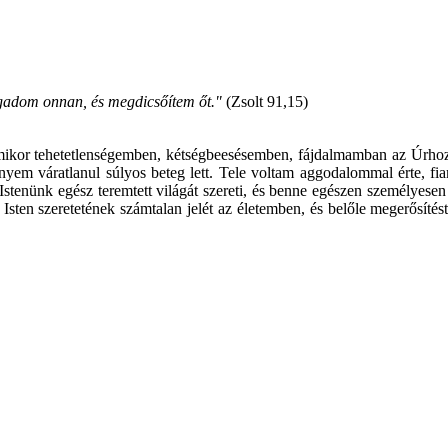
gadom onnan, és megdicsőítem őt."
(Zsolt 91,15)
ikor tehetetlenségemben, kétségbeesésemben, fájdalmamban az Úrhoz k
áratlanul súlyos beteg lett. Tele voltam aggodalommal érte, fiamér
! Istenünk egész teremtett világát szereti, és benne egészen személyese
sten szeretetének számtalan jelét az életemben, és belőle megerősít