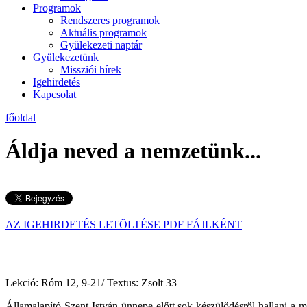
Programok
Rendszeres programok
Aktuális programok
Gyülekezeti naptár
Gyülekezetünk
Missziói hírek
Igehirdetés
Kapcsolat
főoldal
Áldja neved a nemzetünk...
AZ IGEHIRDETÉS LETÖLTÉSE PDF FÁJLKÉNT
Lekció: Róm 12, 9-21/ Te
Államalapító Szent István ünnepe előtt sok készülődésről hallani a 