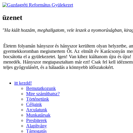
üzenet
"Ha kiált hozzám, meghallgatom, vele leszek a nyomorúságban, kira
Életem folyamán hányszor és hányszor kerültem olyan helyzetbe, am
gyermekkoromban megismertem Őt. Az elmúlt év Karácsonyán menyem v
bocsátotta el a gyülekezetet. Igen! Van kihez kiáltanom újra és újra
menedék. Hányszor megtapasztaltam már ezt! Csak fel kell idéznem I
teljes gyógyulásért, és a hálaadás a könnyebb időszakokért.
itt kezdd!
Bemutatkozunk
Mire számíthatsz?
Történetünk
Céljaink
Arculatunk
Munkatársak
Presbiterek
Alapítvány
Támogatás