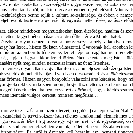
ik. Az ember családban, közösségekben, gyülekezetben, városban és nem
os helye tanít arról, mi Isten terve az emberi együttélésről. Mindez Is
okszínűségben benne rejlik a kultúra sokszínűsége, és ebben a nemzet
k, feljebbvalók tisztelete a generációk egymás mellett élése, az ősök elő
zet, akkor mindebben megmutatkozhat Isten dicsősége, hatalma és sze
s tetteit, kegyelmét és hálaadással dicsőítheti érte a Mindenhatót.
 létezhet-e olyan nemzet, olyan államszervezet, amely valamilyen módo
ogy hát Izrael, hiszen ők Isten választottai. Óvatosnak kell azonban 
etlen módon az emberi történelembe, Izrael népe önmagában nem rendelk
tség lapjain. Ugyanakkor Izrael történetében jelentek meg Isten külön
ozatáért nyílt meg minden nemzet számára az út az Istenhez.
 nemzet, olyan állam vagy államforma, ami teljesen kiábrázolja Isten
 szándékok mellett is híjával van Isten dicsőségének és a tökéletesség
ás örömét. Hiszen nagyon bonyolult válaszolni arra kérdésre, hogy mi
r gyökerekhez, miközben tudom, hogy itt születtem, de a felmenőim k
együtt érzek veled, ha nem érzed ezt az örömet, vagy a kérdés számodr
mzeti identitás világos kereteit, mintsem megőrizni…
„Semmivé teszi az Úr a nemzetek tervét, meghiúsítja a népek szándékait
k szándékai és tervei sokszor Isten ellenes tartalommal jelennek meg a
yi gonosz szándékért fog össze egy-egy nemzet- válik egységessé, zá
ntől elszakadt embernek szintén vannak, születnek tervei. És alapvetően 
bizonyságot. És erről is őszintén kell beszélni egy nemzeti ünnep