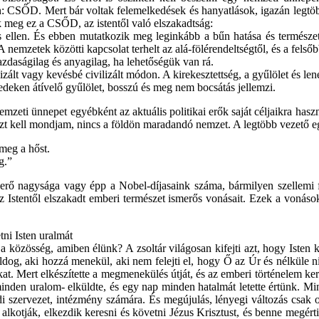
: CSŐD. Mert bár voltak felemelkedések és hanyatlások, igazán legtöbb
k meg ez a CSŐD, az istentől való elszakadtság:
 ellen. És ebben mutatkozik meg leginkább a bűn hatása és természete
 nemzetek közötti kapcsolat terhelt az alá-fölérendeltségtől, és a fels
zdaságilag és anyagilag, ha lehetőségük van rá.
ált vagy kevésbé civilizált módon. A kirekesztettség, a gyűlölet és len
edeken átívelő gyűlölet, bosszú és meg nem bocsátás jellemzi.
emzeti ünnepet egyébként az aktuális politikai erők saját céljaikra haszn
azt kell mondjam, nincs a földön maradandó nemzet. A legtöbb vezető e
meg a hőst.
g.”
erő nagysága vagy épp a Nobel-díjasaink száma, bármilyen szellemi fö
Istentől elszakadt emberi természet ismerős vonásait. Ezek a vonások
ni Isten uralmát
közösség, amiben élünk? A zsoltár világosan kifejti azt, hogy Isten k
dog, aki hozzá menekül, aki nem felejti el, hogy Ő az Úr és nélküle ni
. Mert elkészítette a megmenekülés útját, és az emberi történelem kerete
nden uralom- elküldte, és egy nap minden hatalmát letette értünk. M
ldi szervezet, intézmény számára. És megújulás, lényegi változás csak
kotják, elkezdik keresni és követni Jézus Krisztust, és benne megértik