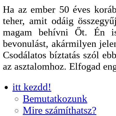
Ha az ember 50 éves korába
teher, amit odáig összegyű
magam behívni Őt. Én is
bevonulást, akármilyen jel
Csodálatos bíztatás szól eb
az asztalomhoz. Elfogad en
itt kezdd!
Bemutatkozunk
Mire számíthatsz?