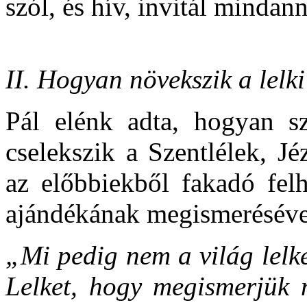
szól, és hív, invitál mindan
II. Hogyan növekszik a lelk
Pál elénk adta, hogyan s
cselekszik a Szentlélek, J
az előbbiekből fakadó felh
ajándékának megismerésével
„Mi pedig nem a világ lelk
Lelket, hogy megismerjük m