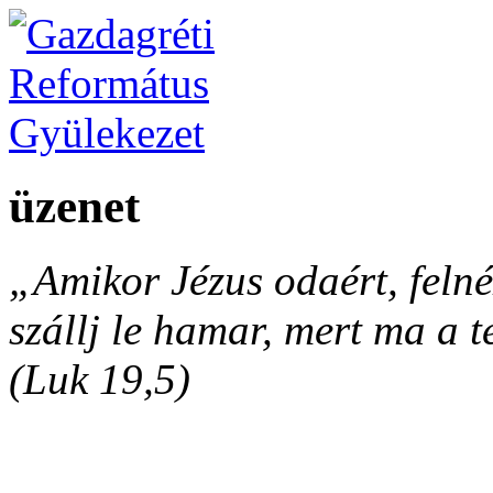
üzenet
„Amikor Jézus odaért, felnéz
szállj le hamar, mert ma a 
(Luk 19,5)