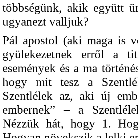
többségünk, akik együtt ü
ugyanezt valljuk?
Pál apostol (aki maga is vé
gyülekezetnek erről a ti
események és a ma történése
hogy mit tesz a Szentlé
Szentlélek az, aki új embe
embernek” – a Szentléle
Nézzük hát, hogy 1. Hogy
Hogyan növekszik a lelki 