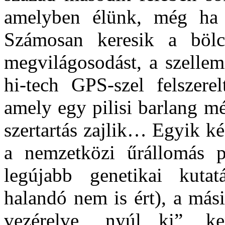
amelyben élünk, még ha 
Számosan keresik a bölcse
megvilágosodást, a szellem
hi-tech GPS-szel felszere
amely egy pilisi barlang mé
szertartás zajlik… Egyik k
a nemzetközi űrállomás pi
legújabb genetikai kuta
halandó nem is ért), a mási
vezérelve „nyúl ki”, ke