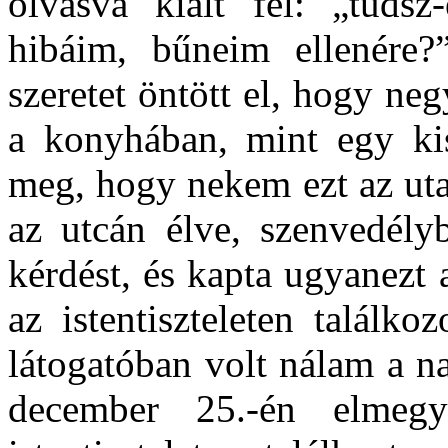
olvasva kiált fel: „tuds
hibáim, bűneim ellenére
szeretet öntött el, hogy ne
a konyhában, mint egy ki
meg, hogy nekem ezt az utat
az utcán élve, szenvedélyb
kérdést, és kapta ugyanezt
az istentiszteleten találk
látogatóban volt nálam a 
december 25.-én elmegyü