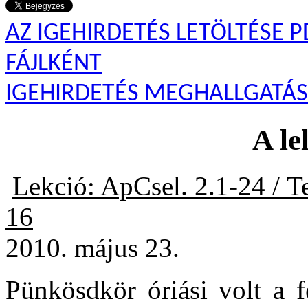
AZ IGEHIRDETÉS LETÖLTÉSE P
FÁJLKÉNT
IGEHIRDETÉS MEGHALLGATÁ
A le
Lekció: ApCsel. 2.1-24 / T
16
2010. május 23.
Pünkösdkör óriási volt a f