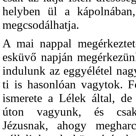
helyben ül a kápolnában,
megcsodálhatja.
A mai nappal megérkeztete
esküvő napján megérkezünk 
indulunk az eggyélétel nagy
ti is hasonlóan vagytok. F
ismerete a Lélek által, d
úton vagyunk, és csa
Jézusnak, ahogy megharc