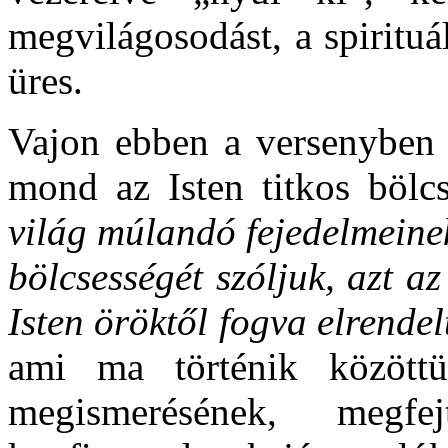
megvilágosodást, a spiritu
üres.
Vajon ebben a versenyben 
mond az Isten titkos bölc
világ múlandó fejedelmeinek
bölcsességét szóljuk, azt az
Isten öröktől fogva elrende
ami ma történik közöttün
megismerésének, megf