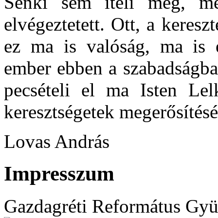
Senki sem ítéli meg, mer
elvégeztetett. Ott, a keresz
ez ma is valóság, ma is é
ember ebben a szabadságban
pecsételi el ma Isten Lel
keresztségetek megerősítés
Lovas András
Impresszum
Gazdagréti Református Gyü