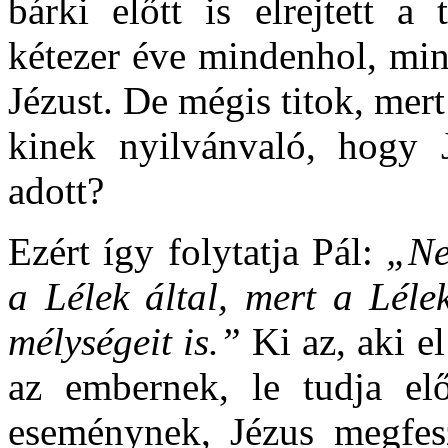
bárki előtt is elrejtett a
kétezer éve mindenhol, min
Jézust. De mégis titok, mer
kinek nyilvánvaló, hogy 
adott?
Ezért így folytatja Pál:
„Ne
a Lélek által, mert a Léle
mélységeit is.”
Ki az, aki e
az embernek, le tudja elő
eseménynek, Jézus megfesz