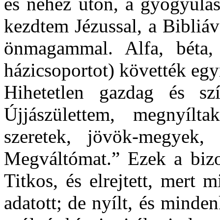
és nehéz úton, a gyógyulás
kezdtem Jézussal, a Bibliáv
önmagammal. Alfa, béta
házicsoportot) követték eg
Hihetetlen gazdag és sz
Újjászülettem, megnyílta
szeretek, jövök-megyek,
Megváltómat.” Ezek a bizon
Titkos, és elrejtett, mert 
adatott; de nyílt, és minden