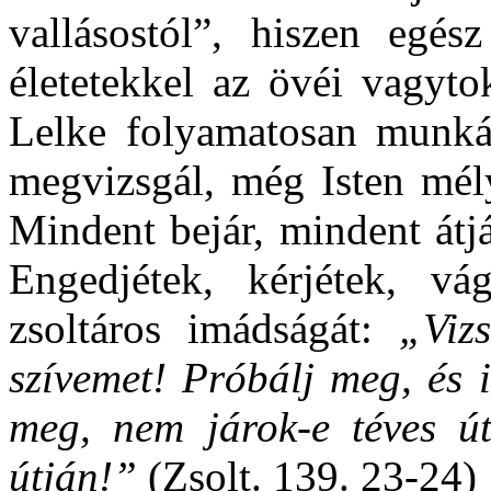
vallásostól”, hiszen egész
életetekkel az övéi vagyto
Lelke folyamatosan munkál
megvizsgál, még Isten mély
Mindent bejár, mindent átjá
Engedjétek, kérjétek, vá
zsoltáros imádságát:
„Viz
szívemet! Próbálj meg, és
meg, nem járok-e téves út
útján!”
(Zsolt. 139. 23-24)