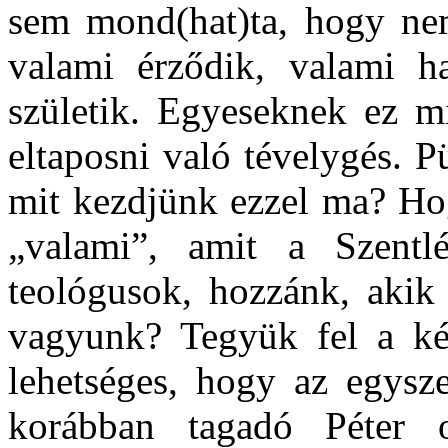
sem mond(hat)ta, hogy nem
valami érződik, valami hal
születik. Egyeseknek ez m
eltaposni való tévelygés. 
mit kezdjünk ezzel ma? Hog
„valami”, amit a Szentlé
teológusok, hozzánk, akik 
vagyunk? Tegyük fel a kér
lehetséges, hogy az egysze
korábban tagadó Péter 