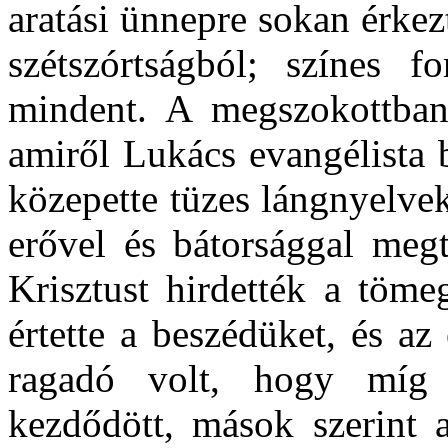
aratási ünnepre sokan érkezt
szétszórtságból; színes 
mindent. A megszokottban 
amiről Lukács evangélista 
közepette tüzes lángnyelvek
erővel és bátorsággal megt
Krisztust hirdették a töm
értette a beszédüket, és a
ragadó volt, hogy míg 
kezdődött, mások szerint 