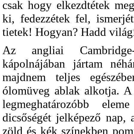
csak hogy elkezdtétek meg
ki, fedezzétek fel, ismerj
tietek! Hogyan? Hadd világ
Az angliai Cambridge
kápolnájában jártam néhá
majdnem teljes egészéb
ólomüveg ablak alkotja. A 
legmeghatározóbb elem
dicsőségét jelképező nap,
zöld és kék színekben pom