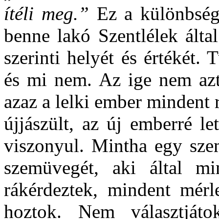
ítéli meg.”
Ez a különbség
benne lakó Szentlélek álta
szerinti helyét és értékét. 
és mi nem. Az ige nem azt
azaz a lelki ember mindent r
újjászült, az új emberré l
viszonyul. Mintha egy sze
szemüvegét, aki által mi
rákérdeztek, mindent mérl
hoztok. Nem választját