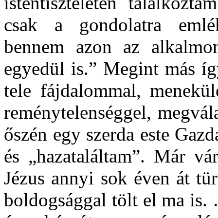
istentiszteleten találkozt
csak a gondolatra emlé
bennem azon az alkalmon
egyedül is.” Megint más így
tele fájdalommal, menekülés
reménytelenséggel, megvál
őszén egy szerda este Gazd
és „hazataláltam”. Már vár
Jézus annyi sok éven át tü
boldogsággal tölt el ma is