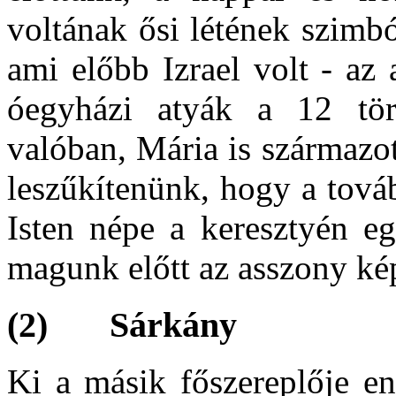
voltának ősi létének szimb
ami előbb Izrael volt - az 
óegyházi atyák a 12 törz
valóban, Mária is származot
leszűkítenünk, hogy a továb
Isten népe a keresztyén eg
magunk előtt az asszony ké
(2) Sárkány
Ki a másik főszereplője en