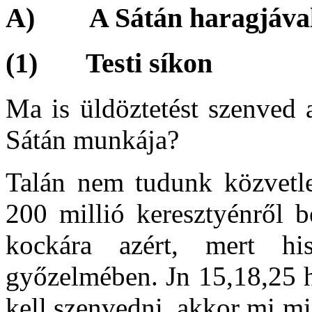
A) A Sátán haragjával 
(1) Testi síkon
Ma is üldöztetést szenved 
Sátán munkája?
Talán nem tudunk közvetlen
200 millió keresztyénről b
kockára azért, mert his
győzelmében. Jn 15,18,25 h
kell szenvedni, akkor mi m