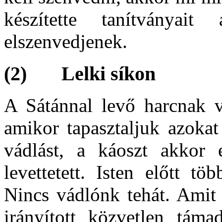
készítette tanítványait
elszenvedjenek.
(2) Lelki síkon
A Sátánnal levő harcnak v
amikor tapasztaljuk azokat
vádlást, a káoszt akkor 
levettetett. Isten előtt t
Nincs vádlónk tehát. Amit 
irányított közvetlen tám