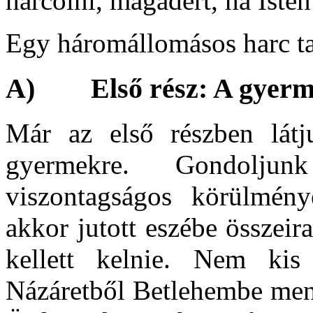
harcolni, magadért, ha Isten
Egy háromállomásos harc 
A) Első rész: A gyerme
Már az első részben látj
gyermekre. Gondoljun
viszontagságos körülmény
akkor jutott eszébe összeir
kellett kelnie. Nem ki
Názáretből Betlehembe menn