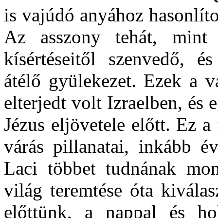
is vajúdó anyához hasonlíto
Az asszony tehát, mint
kísértéseitől szenvedő, é
átélő gyülekezet. Ezek a v
elterjedt volt Izraelben, és
Jézus eljövetele előtt. Ez a 
várás pillanatai, inkább é
Laci többet tudnának mon
világ teremtése óta kiválas
előttünk, a nappal és ho