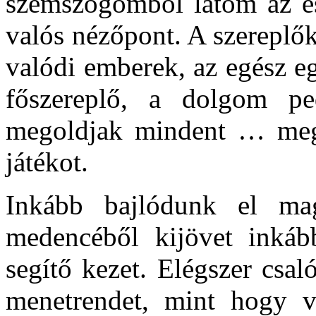
szemszögömből látom az es
valós nézőpont. A szereplő
valódi emberek, az egész e
főszereplő, a dolgom p
megoldjak mindent … megle
játékot.
Inkább bajlódunk el ma
medencéből kijövet inkább
segítő kezet. Elégszer csa
menetrendet, mint hogy v