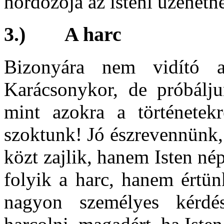
hordozója az isteni üzenetn
3.) A harc
Bizonyára nem vidító a
Karácsonykor, de próbálju
mint azokra a történetekr
szoktunk! Jó észrevennünk,
közt zajlik, hanem Isten né
folyik a harc, hanem értün
nagyon személyes kérdé