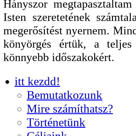
Hányszor megtapasztaltam 
Isten szeretetének számtal
megerősítést nyernem. Mind
könyörgés értük, a teljes
könnyebb időszakokért.
itt kezdd!
Bemutatkozunk
Mire számíthatsz?
Történetünk
Céljaink