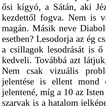
ősi kígyó, a Sátán, aki Jé
kezdettől fogva. Nem is vé
magán. Másik neve Diabolos
esetben? Lesodorja az ég cs
a csillagok lesodrását is 
kedveli. Továbbá azt látjuk
Nem csak vizuális prob
jelentése is ellent mond 
jelentené, míg a 10 az Isten 
szarvak is a hatalom jelképe