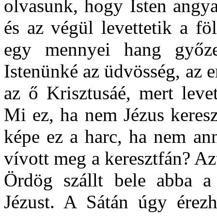
olvasunk, hogy Isten angya
és az végül levettetik a f
egy mennyei hang győze
Istenünké az üdvösség, az e
az ő Krisztusáé, mert levet
Mi ez, ha nem Jézus keresz
képe ez a harc, ha nem ann
vívott meg a keresztfán? Az
Ördög szállt bele abba a 
Jézust. A Sátán úgy érezh