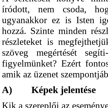
íródott, nem csoda, ho
ugyanakkor ez is Isten igé
hozzá. Szinte minden részl
részleteket is megfejthetj
szöveg megértését segít
figyelmünket? Ezért fonto
amik az üzenet szempontjáb
A) Képek jelentése
Kik a szereplői az esemén