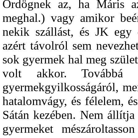
Ördögnek az, ha Máris a
meghal.) vagy amikor beé
nekik szállást, és JK egy
azért távolról sem nevezh
sok gyermek hal meg szület
volt akkor. Továbbá 
gyermekgyilkosságáról, me
hatalomvágy, és félelem, és
Sátán kezében. Nem állítj
gyermeket mészároltasso