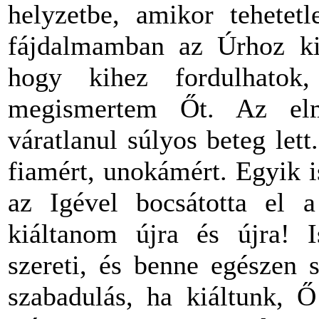
helyzetbe, amikor tehetet
fájdalmamban az Úrhoz kiá
hogy kihez fordulhato
megismertem Őt. Az el
váratlanul súlyos beteg let
fiamért, unokámért. Egyik is
az Igével bocsátotta el a
kiáltanom újra és újra! I
szereti, és benne egészen 
szabadulás, ha kiáltunk, 