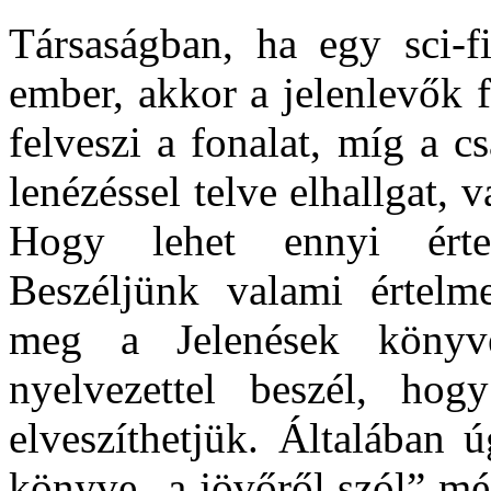
Társaságban, ha egy sci-fi
ember, akkor a jelenlevők f
felveszi a fonalat, míg a 
lenézéssel telve elhallgat, 
Hogy lehet ennyi értel
Beszéljünk valami értelm
meg a Jelenések könyv
nyelvezettel beszél, hog
elveszíthetjük. Általában 
könyve „a jövőről szól” még