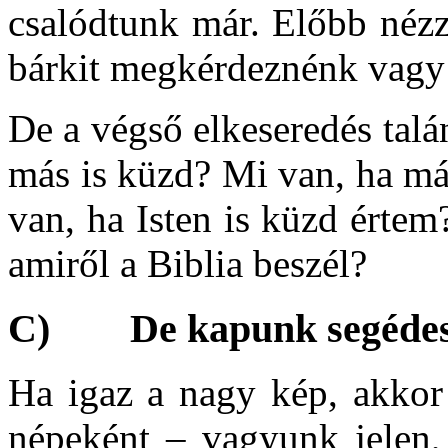
csalódtunk már. Előbb néz
bárkit megkérdeznénk vagy 
De a végső elkeseredés talá
más is küzd? Mi van, ha m
van, ha Isten is küzd érte
amiről a Biblia beszél?
C) De kapunk segédes
Ha igaz a nagy kép, akkor
népeként – vagyunk jelen,