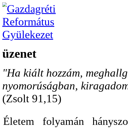
üzenet
"Ha kiált hozzám, meghallga
nyomorúságban, kiragadom 
(Zsolt 91,15)
Életem folyamán hányszo