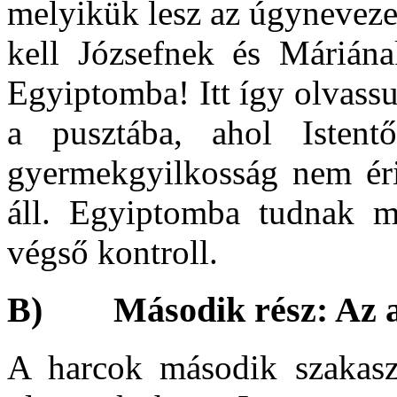
melyikük lesz az úgynevezet
kell Józsefnek és Márián
Egyiptomba! Itt így olvass
a pusztába, ahol Istentő
gyermekgyilkosság nem éri 
áll. Egyiptomba tudnak m
végső kontroll.
B) Második rész: Az as
A harcok második szakas