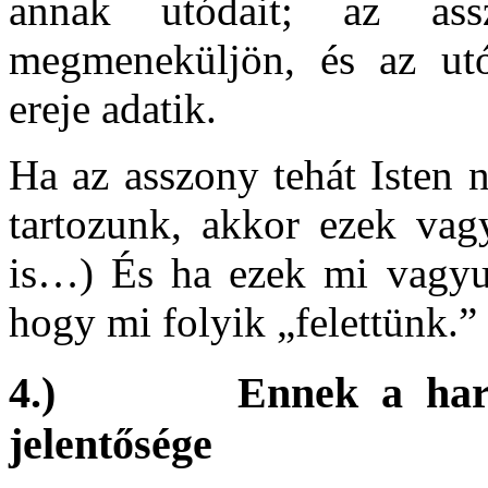
annak utódait; az as
megmeneküljön, és az utó
ereje adatik.
Ha az asszony tehát Isten 
tartozunk, akkor ezek vag
is…) És ha ezek mi vagyun
hogy mi folyik „felettünk.”
4.) Ennek a harcnak
jelentősége