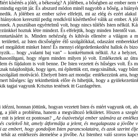
. Miért kísértés a jólét, a békesség? A jólétben, a bőségben az ember n
y mindig együtt jár. És abszurd módon minél nagyobb a bőség, a hiányé
nedik. A jólétben az ember szíve elfelejti, mi az elég és ezért alakul 
 hiányokon keresztül pedig rendkívül kísérthetővé válik az ember. A jól
nnek. A pusztában egyértelmű volt, hogy nincs túlélés Isten nélkül. Ká
kezünkkel hoztuk létre mindezt. És elfelejtik, hogy minden Istentől van
ntartásáért is. Minden nehézség és kihívás ellenére a világon a m
területtel, az Isten dicsőségére élő szolgálókkal, odaszánt emberekkel
l megáldott minket Isten! És mennyi elégedetlenkedést hallok és bizo
hiányzik… hogy „valami baj van” – konkrétumok nélkül. Az a helyzet,
sszehasonlítgani, hogy régen minden milyen jó volt. Emlékeztek az 
m és fájdalom is volt benne. De Isten vezetett és hűséges volt. És m
knak tulajdonítjuk, hogy igen, mi építettük ezt, megcsináltuk, vagy bű
olgálati motiváció. Ehelyett Isten azt mondja: emlékezzünk arra, hogy Ő
mert hűséges: így tekinthetünk előre és hihetjük, hogy a gyülekezetün
kik tagjai vagyunk Krisztus testének itt Gazdagréten.
 idézni, honnan jöttünk, hogyan vezetett Isten és miért vagyunk ott, ah
, a jólét a probléma, hanem a megváltozó lelkületet. Hiszen a szegény
 mit is jelent ez pontosan?
„Az ószövetségi ember számára az emlékezé
ékezés cselekvő hit, amely átformálja a jelent, és megalapozza a jövőb
i az embert, hogy gondoljon Isten parancsolataira, és azok szerint élj
s tehát az emlékezés átemelése a jövőbe. Az Istenhez való szoros kapc