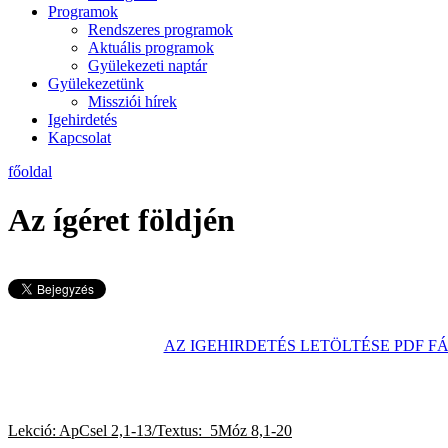
Programok
Rendszeres programok
Aktuális programok
Gyülekezeti naptár
Gyülekezetünk
Missziói hírek
Igehirdetés
Kapcsolat
főoldal
Az ígéret földjén
AZ IGEHIRDETÉS LETÖLTÉSE PDF 
Lekció: ApCsel 2,1-13/Textus: 5Móz 8,1-20
2026. m