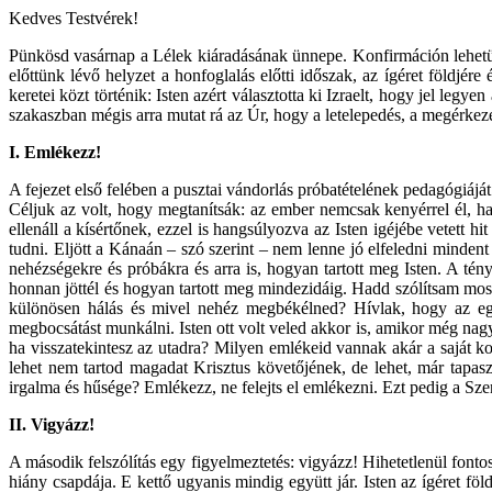
Kedves Testvérek!
Pünkösd vasárnap a Lélek kiáradásának ünnepe. Konfirmáción lehetün
előttünk lévő helyzet a honfoglalás előtti időszak, az ígéret földjére
keretei közt történik: Isten azért választotta ki Izraelt, hogy jel leg
szakaszban mégis arra mutat rá az Úr, hogy a letelepedés, a megérkezé
I.
Emlékezz!
A fejezet első felében a pusztai vándorlás próbatételének pedagógiájá
Céljuk az volt, hogy megtanítsák: az ember nemcsak kenyérrel él, han
ellenáll a kísértőnek, ezzel is hangsúlyozva az Isten igéjébe vetett hi
tudni. Eljött a Kánaán – szó szerint – nem lenne jó elfeledni minden
nehézségekre és próbákra és arra is, hogyan tartott meg Isten. A ténye
honnan jöttél és hogyan tartott meg mindezidáig. Hadd szólítsam mos
különösen hálás és mivel nehéz megbékélned? Hívlak, hogy az eg
megbocsátást munkálni. Isten ott volt veled akkor is, amikor még nagy
ha visszatekintesz az utadra? Milyen emlékeid vannak akár a saját 
lehet nem tartod magadat Krisztus követőjének, de lehet, már tapasz
irgalma és hűsége? Emlékezz, ne felejts el emlékezni. Ezt pedig a Szen
II.
Vigyázz!
A második felszólítás egy figyelmeztetés: vigyázz! Hihetetlenül fon
hiány csapdája. E kettő ugyanis mindig együtt jár. Isten az ígéret fö