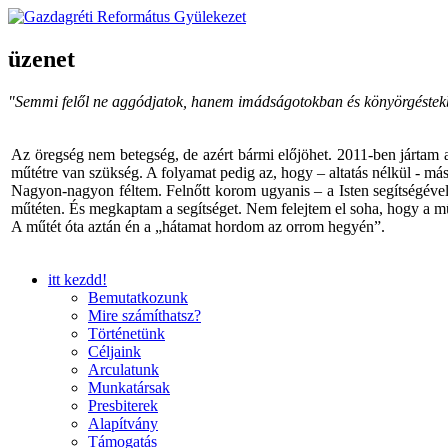
üzenet
"Semmi felől ne aggódjatok, hanem imádságotokban és könyörgéstekbe
Az öregség nem betegség, de azért bármi előjöhet. 2011-ben jártam a
műtétre van szükség. A folyamat pedig az, hogy – altatás nélkül - másh
Nagyon-nagyon féltem. Felnőtt korom ugyanis – a Isten segítségével 
műtéten. És megkaptam a segítséget. Nem felejtem el soha, hogy a mű
A műtét óta aztán én a „hátamat hordom az orrom hegyén”.
itt kezdd!
Bemutatkozunk
Mire számíthatsz?
Történetünk
Céljaink
Arculatunk
Munkatársak
Presbiterek
Alapítvány
Támogatás