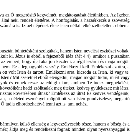
rva az Ő megerősítő kegyelmét, meglátogatását életünkben. Az Igében
 által neki rendelt élettérre. A honfoglalás, a hazaérkezés a szövetség
 számára is. Izrael népének élete Isten nélkül elképzelhetetlen: ebben a
pusztán büntetésként szolgáltak, hanem Isten nevelési eszközei voltak.
ult ki. Jézus is ebből a fejezetből idéz (Mt 4,4), amikor a pusztában
tja az embert, hogy újat akarjon kezdeni: a régit lezárni és maga mögött
a, nem. Ez a legnagyobb veszély. Emlékezni kell. Emlékezni az útra, a
tt volt Isten és tartott. Emlékezni arra, kicsoda az Isten, ki vagy te,
Isten? Mit szeretnél ebből elengedni, magad mögött tudni, miért vagy
yok és ennek része az eddigi utam, amiben Te tudsz megbékélést,
övetőiként hadd szólítsalak meg titeket, kedves gyülekezet: mit látsz,
Krisztus követésében útnak? Emlékezz az útra! És kedves vendégeink,
van, ha életed eseményei mögött ott van Isten gondviselése, megtartó
 Ő tudja elhordozhatóvá tenni azt is, ami nehéz.
bármilyen külső ellenség a legveszélyesebb része, hanem a bőség és a
 és méz) áldja meg és rendelkezni fognak minden olyan nyersanyaggal is