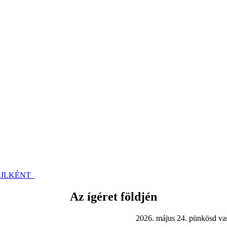
FÁJLKÉNT
Az ígéret földjén
ájus 24. pünkösd vasárn