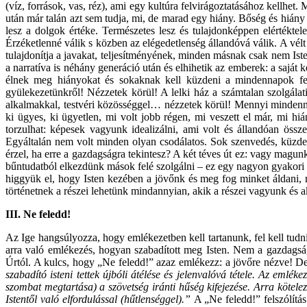
(víz, források, vas, réz), ami egy kultúra felvirágoztatásához kellhet
után már talán azt sem tudja, mi, de marad egy hiány. Bőség és hián
lesz a dolgok értéke. Természetes lesz és tulajdonképpen elértéktele
Érzéketlenné válik s közben az elégedetlenség állandóvá válik. A vélt
tulajdonítja a javakat, teljesítményének, minden másnak csak nem Iste
a narratíva is néhány generáció után és elhihetik az emberek: a saját 
élnek meg hiányokat és sokaknak kell küzdeni a mindennapok fen
gyülekezetünkről! Nézzetek körül! A lelki ház a számtalan szolgálati 
alkalmakkal, testvéri közösséggel… nézzetek körül! Mennyi mindenne
ki ügyes, ki ügyetlen, mi volt jobb régen, mi veszett el már, mi 
torzulhat: képesek vagyunk idealizálni, ami volt és állandóan ö
Egyáltalán nem volt minden olyan csodálatos. Sok szenvedés, küzdele
érzel, ha erre a gazdagságra tekintesz? A két téves út ez: vagy magun
bűntudatból elkezdünk mások felé szolgálni – ez egy nagyon gyakori sz
higgyük el, hogy Isten kezében a jövőnk és meg fog minket áldani, 
történetnek a részei lehetünk mindannyian, akik a részei vagyunk és a
III.
Ne feledd!
Az Ige hangsúlyozza, hogy emlékezetben kell tartanunk, fel kell tudni
arra való emlékezés, hogyan szabadított meg Isten. Nem a gazdagság
Úrtól. A kulcs, hogy „Ne feledd!” azaz emlékezz: a jövőre nézve! De
szabadító isteni tettek újbóli átélése és jelenvalóvá tétele. Az eml
szombat megtartása) a szövetség iránti hűség kifejezése. Arra kötelez
Istentől való elfordulással (hűtlenséggel).”
A „Ne feledd!” felszólítá