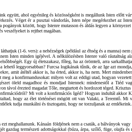
k együtt, ahol egyénileg és közösségként is megállunk Isten előtt vá
 érkezés. Véget ér a pusztai vándorlás, Isten népe megérkezhet az Isten
yen a pogányok között, hogy Istenre mutasson és áldás legyen a környezet
s veszélyeket is rejthet magában.
t láthatjuk (1-6. vers): a nehézségek (például az éhség és a manna) nem 
em Isten minden igéjével. A nélkülözésben Istenre való ráutaltság alak
t elsőbbségét. Egy új életszakasz, főleg, ha az örömteli, arra sarkallha
t a lehető leggyorsabban? Furcsa logikának tűnik, de az Ige azt mondj
kre, amit átéltél akkor is, ha érted, akkor is, ha nem. Mert mindenben o
t meg a konfirmandusokat: milyen volt az eddigi utad, hogyan vezetett 
észet öleld magadhoz és mondjad Istennek: mindenestől a Tiéd vag
on távol érezted magadat Tőle, megtartott és hordozott téged. Krisztus k
konfirmációdról? Mi volt a konfirmációs Igéd? Hogyan indultál akkor 
taltad, hogy az élet történései mögött ott van Valaki, a Teremtő. Mi 
tlélek tudja munkálni és tisztogatni, hogy ne torzuljanak az emlékeink.
tos ezt meghallanunk. Kánaán földjének nem a csaták, a bálványok vagy 
ldjét gazdag természeti adottságokkal (búza, árpa, szőlő, füge, olajfa