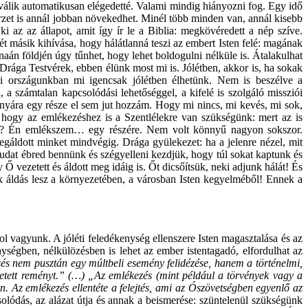
em válik automatikusan elégedetté. Valami mindig hiányozni fog. Egy idő
rzet is annál jobban növekedhet. Minél több minden van, annál kisebb
ki az az állapot, amit így ír le a Biblia: megkövéredett a nép szíve.
ét másik kihívása, hogy hálátlanná teszi az embert Isten felé: magának
naán földjén úgy tűnhet, hogy lehet boldogulni nélküle is. Átalakulhat
. Drága Testvérek, ebben élünk most mi is. Jólétben, akkor is, ha sokak
i országunkban mi igencsak jólétben élhetünk. Nem is beszélve a
, a számtalan kapcsolódási lehetőséggel, a kifelé is szolgáló missziói
nyára egy része el sem jut hozzám. Hogy mi nincs, mi kevés, mi sok,
 hogy az emlékezéshez is a Szentlélekre van szükségünk: mert az is
útra? Én emlékszem… egy részére. Nem volt könnyű nagyon sokszor.
egáldott minket mindvégig. Drága gyülekezet: ha a jelenre nézel, mit
ntudat ébred bennünk és szégyelleni kezdjük, hogy túl sokat kaptunk és
 vezetett és áldott meg idáig is. Őt dicsőítsük, neki adjunk hálát! És
k áldás lesz a környezetében, a városban Isten kegyelméből! Ennek a
ol vagyunk. A jóléti feledékenység ellenszere Isten magasztalása és az
ségben, nélkülözésben is lehet az ember istentagadó, elfordulhat az
s nem pusztán egy múltbeli esemény felidézése, hanem a történelmi,
e vetett reményt.” (…) „Az emlékezés (mint például a törvények vagy a
en. Az emlékezés ellentéte a felejtés, ami az Ószövetségben egyenlő az
solódás, az alázat útja és annak a beismerése: szüntelenül szükségünk