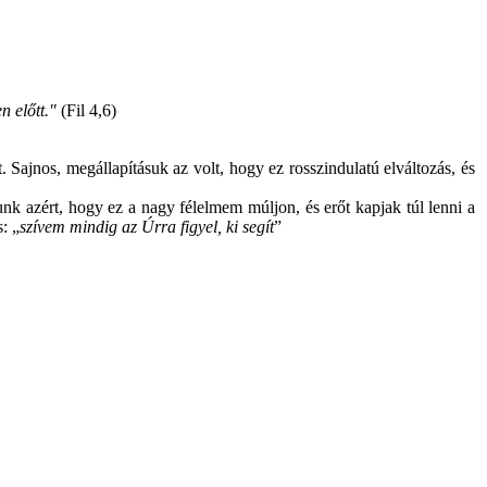
 előtt."
(Fil 4,6)
Sajnos, megállapításuk az volt, hogy ez rosszindulatú elváltozás, és
nk azért, hogy ez a nagy félelmem múljon, és erőt kapjak túl lenni a
: „
szívem mindig az Úrra figyel, ki segít
”