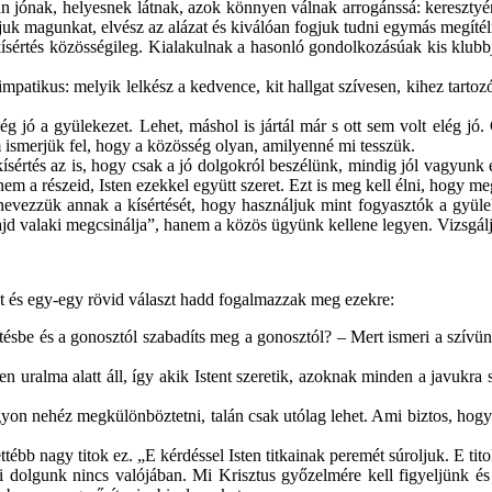
n jónak, helyesnek látnak, azok könnyen válnak arrogánssá: keresztyén
juk magunkat, elvész az alázat és kiválóan fogjuk tudni egymás megítél
sértés közösségileg. Kialakulnak a hasonló gondolkozásúak kis klubbja
patikus: melyik lelkész a kedvence, kit hallgat szívesen, kihez tarto
g jó a gyülekezet. Lehet, máshol is jártál már s ott sem volt elég jó.
m ismerjük fel, hogy a közösség olyan, amilyenné mi tesszük.
értés az is, hogy csak a jó dolgokról beszélünk, mindig jól vagyunk és
m a részeid, Isten ezekkel együtt szeret. Ezt is meg kell élni, hogy meg
vezzük annak a kísértését, hogy használjuk mint fogyasztók a gyülekezet
majd valaki megcsinálja”, hanem a közös ügyünk kellene legyen. Vizsgá
ket és egy-egy rövid választ hadd fogalmazzak meg ezekre:
tésbe és a gonosztól szabadíts meg a gonosztól? – Mert ismeri a szívün
 uralma alatt áll, így akik Istent szeretik, azoknak minden a javukra
gyon nehéz megkülönböztetni, talán csak utólag lehet. Ami biztos, hog
tébb nagy titok ez. „E kérdéssel Isten titkainak peremét súroljuk. E tito
dolgunk nincs valójában. Mi Krisztus győzelmére kell figyeljünk és 