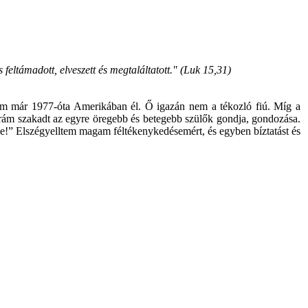
eltámadott, elveszett és megtaláltatott." (Luk 15,31)
sém már 1977-óta Amerikában él. Ő igazán nem a tékozló fiú. Míg a
s rám szakadt az egyre öregebb és betegebb szülők gondja, gondozása.
e!” Elszégyelltem magam féltékenykedésemért, és egyben bíztatást és