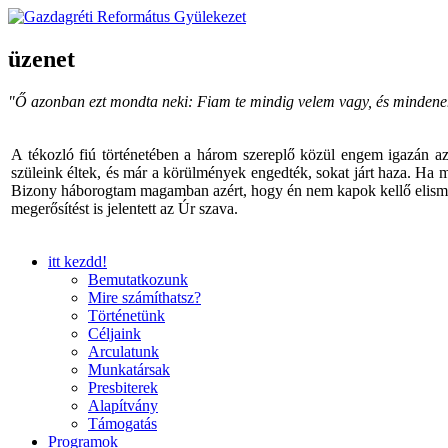
üzenet
"Ő azonban ezt mondta neki: Fiam te mindig velem vagy, és mindenem a 
A tékozló fiú történetében a három szereplő közül engem igazán a
szüleink éltek, és már a körülmények engedték, sokat járt haza. Ha 
Bizony háborogtam magamban azért, hogy én nem kapok kellő elismeré
megerősítést is jelentett az Úr szava.
itt kezdd!
Bemutatkozunk
Mire számíthatsz?
Történetünk
Céljaink
Arculatunk
Munkatársak
Presbiterek
Alapítvány
Támogatás
Programok