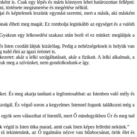
ként is. Csak egy lépés és máris könnyen lehet határozottan fellépni:
ni, története megismerése és megértése nélkül.
i és képtelenek leszünk egymást szeretni, mert a másik, aki másként
zónak élheti meg magát. Ez rombolja leginkább az egységet és a valódi
 Gyakran egy lelkesedési szakasz után borít el ez minket: meglátjuk a
 Isten csodáit látjuk kizárólag. Pedig a nehézségeknek is helyük van
 tudd élni az igazi örömet is.
et: akár a lelki szolgáltatásait, akár a fizikait. A lelki alkalmak, a
ljuk meg a szívünket, nem gondolkodunk-e így.
ket. És meg akarja tanítani a legfontosabbat: az Istenben való mély és
 szolgál. És végső soron a kegyelmes Istennel fogunk találkozni még a
y egyik sem választhat el Istentől, mert Ő mindegyikben Úr és meg tud
k végül is Isten titka marad, amit csak Isten képes felfedni nekünk.”
rá tekintenünk, az Ő irgalmára nézve van bűnbocsánat, örök élet és