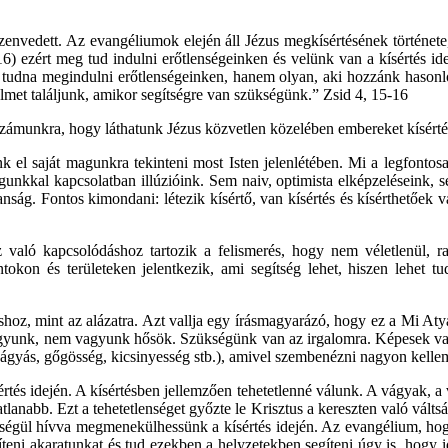
zenvedett. Az evangéliumok elején áll Jézus megkísértésének története, 
6) ezért meg tud indulni erőtlenségeinken és velünk van a kísértés ide
 tudna megindulni erőtlenségeinken, hanem olyan, aki hozzánk hasonlóa
met találjunk, amikor segítségre van szükségünk.” Zsid 4, 15-16
számunkra, hogy láthatunk Jézus közvetlen közelében embereket kísérté
k el saját magunkra tekinteni most Isten jelenlétében. Mi a legfontos
gunkkal kapcsolatban illúzióink. Sem naiv, optimista elképzeléseink, s
anság. Fontos kimondani: létezik kísértő, van kísértés és kísérthetőe
z való kapcsolódáshoz tartozik a felismerés, hogy nem véletlenül,
ntokon és területeken jelentkezik, ami segítség lehet, hiszen lehet
hoz, mint az alázatra. Azt vallja egy írásmagyarázó, hogy ez a Mi At
vagyunk, nem vagyunk hősök. Szükségünk van az irgalomra. Képesek vag
ágyás, gőgösség, kicsinyesség stb.), amivel szembenézni nagyon kelle
értés idején. A kísértésben jellemzően tehetetlenné válunk. A vágyak, 
nabb. Ezt a tehetetlenséget győzte le Krisztus a kereszten való váltság á
ítségül hívva megmenekülhessünk a kísértés idején. Az evangélium, h
teni akaratunkat és tud ezekben a helyzetekben segíteni úgy is, hogy id