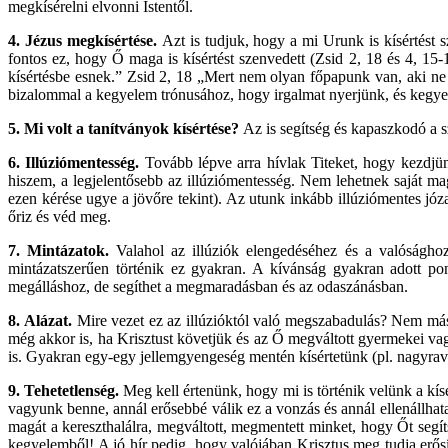
megkísérelni elvonni Istentől.
4.
Jézus megkísértése.
Azt is tudjuk, hogy a mi Urunk is kísértést s
fontos ez, hogy Ő maga is kísértést szenvedett (Zsid 2, 18 és 4, 15-1
kísértésbe esnek.” Zsid 2, 18 „Mert nem olyan főpapunk van, aki ne
bizalommal a kegyelem trónusához, hogy irgalmat nyerjünk, és kegyel
5.
Mi volt a tanítványok kísértése?
Az is segítség és kapaszkodó a 
6.
Illúziómentesség.
Tovább lépve arra hívlak Titeket, hogy kezdjün
hiszem, a legjelentősebb az illúziómentesség. Nem lehetnek saját ma
ezen kérése ugye a jövőre tekint). Az utunk inkább illúziómentes józ
őriz és véd meg.
7.
Mintázatok.
Valahol az illúziók elengedéséhez és a valóságho
mintázatszerűen történik ez gyakran. A kívánság gyakran adott po
megálláshoz, de segíthet a megmaradásban és az odaszánásban.
8.
Alázat.
Mire vezet ez az illúzióktól való megszabadulás? Nem más
még akkor is, ha Krisztust követjük és az Ő megváltott gyermekei 
is. Gyakran egy-egy jellemgyengeség mentén kísértetünk (pl. nagyrav
9.
Tehetetlenség.
Meg kell értenünk, hogy mi is történik velünk a kís
vagyunk benne, annál erősebbé válik ez a vonzás és annál ellenállhatatla
magát a kereszthalálra, megváltott, megmentett minket, hogy Őt seg
kegyelemből! A jó hír pedig, hogy valójában Krisztus meg tudja erősí