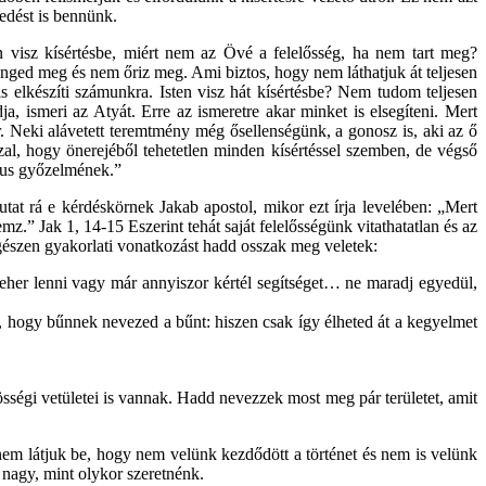
edést is bennünk.
n visz kísértésbe, miért nem az Övé a felelősség, ha nem tart meg?
enged meg és nem őriz meg. Ami biztos, hogy nem láthatjuk át teljesen
is elkészíti számunkra. Isten visz hát kísértésbe? Nem tudom teljesen
 ismeri az Atyát. Erre az ismeretre akar minket is elsegíteni. Mert
. Neki alávetett teremtmény még ősellenségünk, a gonosz is, aki az ő
zal, hogy önerejéből tehetetlen minden kísértéssel szemben, de végső
ztus győzelmének.”
tat rá e kérdéskörnek Jakab apostol, mikor ezt írja levelében: „Mert
z.” Jak 1, 14-15 Eszerint tehát saját felelősségünk vitathatatlan és az
 egészen gyakorlati vonatkozást hadd osszak meg veletek:
eher lenni vagy már annyiszor kértél segítséget… ne maradj egyedül,
hogy bűnnek nevezed a bűnt: hiszen csak így élheted át a kegyelmet
égi vetületei is vannak. Hadd nevezzek most meg pár területet, amit
: nem látjuk be, hogy nem velünk kezdődött a történet és nem is velünk
 nagy, mint olykor szeretnénk.