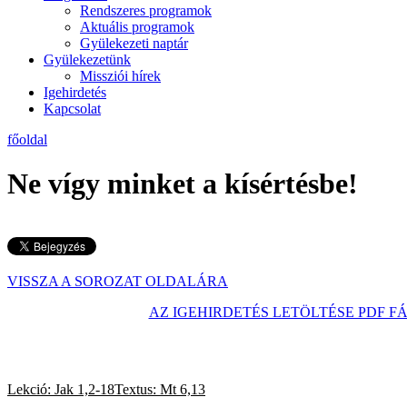
Rendszeres programok
Aktuális programok
Gyülekezeti naptár
Gyülekezetünk
Missziói hírek
Igehirdetés
Kapcsolat
főoldal
Ne vígy minket a kísértésbe!
VISSZA A SOROZAT OLDALÁRA
AZ IGEHIRDETÉS LETÖLTÉSE PDF F
Lekció:
Jak 1,2-18Textus: Mt 6,13
2026