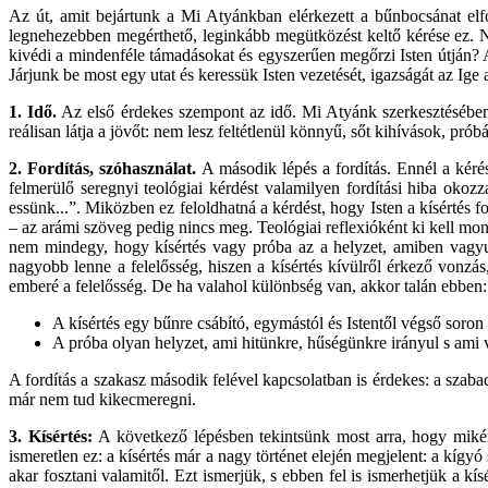
Az út, amit bejártunk a Mi Atyánkban elérkezett a bűnbocsánat el
legnehezebben megérthető, leginkább megütközést keltő kérése ez.
kivédi a mindenféle támadásokat és egyszerűen megőrzi Isten útján?
Járjunk be most egy utat és keressük Isten vezetését, igazságát az Ige
1. Idő.
Az első érdekes szempont az idő. Mi Atyánk szerkesztésében 
reálisan látja a jövőt: nem lesz feltétlenül könnyű, sőt kihívások, prób
2.
Fordítás, szóhasználat.
A második lépés a fordítás. Ennél a kérés
felmerülő seregnyi teológiai kérdést valamilyen fordítási hiba okoz
essünk...”. Miközben ez feloldhatná a kérdést, hogy Isten a kísértés f
– az arámi szöveg pedig nincs meg. Teológiai reflexióként ki kell mo
nem mindegy, hogy kísértés vagy próba az a helyzet, amiben vagyun
nagyobb lenne a felelősség, hiszen a kísértés kívülről érkező vonzá
emberé a felelősség. De ha valahol különbség van, akkor talán ebben:
A kísértés egy bűnre csábító, egymástól és Istentől végső soron 
A próba olyan helyzet, ami hitünkre, hűségünkre irányul s ami v
A fordítás a szakasz második felével kapcsolatban is érdekes: a szab
már nem tud kikecmeregni.
3.
Kísértés:
A következő lépésben tekintsünk most arra, hogy mikén
ismeretlen ez: a kísértés már a nagy történet elején megjelent: a kíg
akar fosztani valamitől. Ezt ismerjük, s ebben fel is ismerhetjük a kí