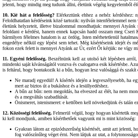
jelenti, hogy mindig meg tudunk állni, életünk végéig kegyelemből é
10.
Kié hát a felelősség?
Elérkeztünk ehhez a nehéz kérdéshez: ny
Feloldhatatlan kérdéseink közé tartozik: nyilván istenfélelemmel nem
életünk helyzeteit, illetve bizalommal mondhatjuk: mennyei Atyánk sz
feloldani e kérdést, hanem ennek kapcsán hadd osszam meg Cseri Kál
bármilyen félelmes hatalom is az ördög, Isten mérhetetlenül hatalma
engedélye nélkül egy lépést sem tehet. Még kísértéseink idejét és m
fokon ezek felett is mennyei Atyánk az Úr, ezért Őt kérjük: ne vígy m
11.
Egyéni felelősség.
Beszélnünk kell az utolsó két lépésben arról,
mindenki saját kívánságától vonzva és csalogatva esik kísértésbe. Azut
is feltárul, hogy bontakozik ki a bűn, hogyan lesz valósággá és szakít
Ne maradj egyedül! A kísértés idején a legveszélyesebb, ha e
mert az biztos út a bukáshoz és a lesüllyedéshez.
A bűn az bűn: nem megoldás, ha elveszed az élét, ha nem mon
és a megváltás szabadítását.
Önismeret, istenismeret: e kettőben kell növekedjünk és talán 
12.
Közösségi felelősség.
Felmerül végül, hogy hogyan kísértetik meg
ki kell mondjunk, amiben kísérthetőek vagyunk mi is mint közösség:
Gyakran látom az epizódszerűség kísértését, amit azt jelenti, 
fog valószínűleg véget érni. Nem látjuk az utat, a folytonossá