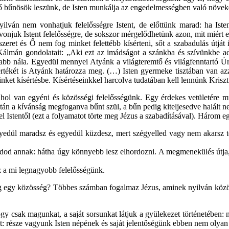
lő bűnösök leszünk, de Isten munkálja az engedelmességben való növek
ilván nem vonhatjuk felelősségre Istent, de előttünk marad: ha Iste
 vonjuk Istent felelősségre, de sokszor mérgelődhetünk azon, mit miért 
eret és Ő nem fog minket felettébb kísérteni, sőt a szabadulás útját 
mán gondolatait: „Aki ezt az imádságot a szánkba és szívünkbe adja,
sabb nála. Egyedül mennyei Atyánk a világteremtő és világfenntartó Úr
értékét is Atyánk határozza meg. (…) Isten gyermeke tisztában van az
inket kísértésbe. Kísértéseinkkel harcolva tudatában kell lennünk Kris
 hol van egyéni és közösségi felelősségünk. Egy érdekes vetületére mu
án a kívánság megfoganva bűnt szül, a bűn pedig kiteljesedve halált nem
 el Istentől (ezt a folyamatot törte meg Jézus a szabadításával). Három
gyedül maradsz és egyedül küzdesz, mert szégyelled vagy nem akarsz t
dod annak: hátha úgy könnyebb lesz elhordozni. A megmenekülés útja, 
ez a mi legnagyobb felelősségünk.
 egy közösség? Többes számban fogalmaz Jézus, aminek nyilván közöss
hogy csak magunkat, a saját sorsunkat látjuk a gyülekezet történetében
got: része vagyunk Isten népének és saját jelentőségünk ebben nem olyan