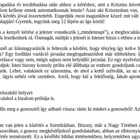
fogadása és továbbadása után ahhoz a kéréshez, ami a Krisztus követ
 Nem kellene ennek automatikusnak lennie? Azaz aki Krisztusban van,
 A kérdés jóval összetettebb. Engedjük most magunkhoz közel: mit vál
 alapján! Gyertek, tegyünk meg 12 lépést az Ige körül!
a kenyér kérése a jelenre vonatkozik („mindennapi”), a megbocsátás 
ák leselkednek rá. Önmagát, múltját s jelenét is Istenre bízza s ebben a m
nél az írásmagyarázók is felteszik a kérdést, hogy tényleg így kell-e 
za? Egy fordítási variáció javaslat megfogalmazódott már többekben: 
orrása-e vagy sem, mégis sajnos nem helytálló javaslat. Ez egy nyelvész
ndjuk: Isten bizony komoly próba elé állíthatja az embert: gondoljunk c
k. Lehet, valakinek ez szinonima, de ahol a kettő szétválik, az az e
s, úgyis nehéz vele szemben. Arról, hogy kié a felelősség, Jakab apost
elszakító helyzet
alahol a bizalom próbája is.
adíts meg a gonosztól így adható vissza: ránts ki minket a gonoszból! 
t van jelen a kísértés a Szentírásban. Bizony, már a Nagy Történet 
yó szavában, a gonosz megkérdőjelező gondolataiban, abban az elbizonytal
sértés természetét. Ez a későbbi bibliai történetekben, helyzetekben ug