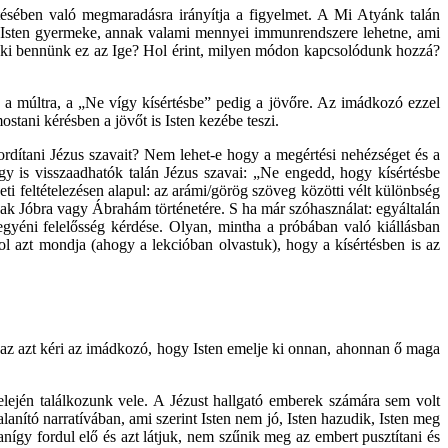
ésében való megmaradásra irányítja a figyelmet. A Mi Atyánk talán
 Isten gyermeke, annak valami mennyei immunrendszere lehetne, ami
t ki bennünk ez az Ige? Hol érint, milyen módon kapcsolódunk hozzá?
a múltra, a „Ne vígy kísértésbe” pedig a jövőre. Az imádkozó ezzel
ostani kérésben a jövőt is Isten kezébe teszi.
fordítani Jézus szavait? Nem lehet-e hogy a megértési nehézséget és a
így is visszaadhatók talán Jézus szavai: „Ne engedd, hogy kísértésbe
eti feltételezésen alapul: az arámi/görög szöveg közötti vélt különbség
sak Jóbra vagy Ábrahám történetére. S ha már szóhasználat: egyáltalán
gyéni felelősség kérdése. Olyan, mintha a próbában való kiállásban
ol azt mondja (ahogy a lekcióban olvastuk), hogy a kísértésben is az
Azaz azt kéri az imádkozó, hogy Isten emelje ki onnan, ahonnan ő maga
elején találkozunk vele. A Jézust hallgató emberek számára sem volt
anító narratívában, ami szerint Isten nem jó, Isten hazudik, Isten meg
yanígy fordul elő és azt látjuk, nem szűnik meg az embert pusztítani és