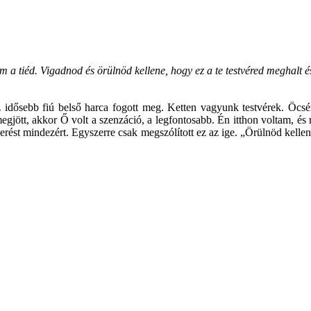
tiéd. Vigadnod és örülnöd kellene, hogy ez a te testvéred meghalt és f
z idősebb fiú belső harca fogott meg. Ketten vagyunk testvérek. Öc
megjött, akkor Ő volt a szenzáció, a legfontosabb. Én itthon voltam, é
st mindezért. Egyszerre csak megszólított ez az ige. „Örülnöd kellen