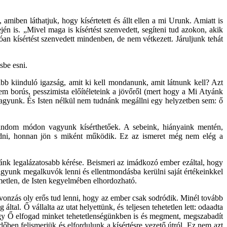
amiben láthatjuk, hogy kísértetett és állt ellen a mi Urunk. Amiatt is
jén is. „Mivel maga is kísértést szenvedett, segíteni tud azokon, akik
n kísértést szenvedett mindenben, de nem vétkezett. Járuljunk tehát
sbe esni.
abb kiinduló igazság, amit ki kell mondanunk, amit látnunk kell? Azt
em borús, pesszimista előítéleteink a jövőről (mert hogy a Mi Atyánk
k vagyunk. És Isten nélkül nem tudnánk megállni egy helyzetben sem: ő
 random módon vagyunk kísérthetőek. A sebeink, hiányaink mentén,
 tudni, honnan jön s miként működik. Ez az ismeret még nem elég a
yánk legalázatosabb kérése. Beismeri az imádkozó ember ezáltal, hogy
yunk megalkuvók lenni és ellentmondásba kerülni saját értékeinkkel
metlen, de Isten kegyelmében elhordozható.
a vonzás oly erős tud lenni, hogy az ember csak sodródik. Minél tovább
ltal. Ő vállalta az utat helyettünk, és teljesen tehetetlen lett: odaadta
ogy Ő elfogad minket tehetetlenségünkben is és megment, megszabadít
őben felismerjük és elfordulunk a kísértésre vezető útról. Ez nem azt