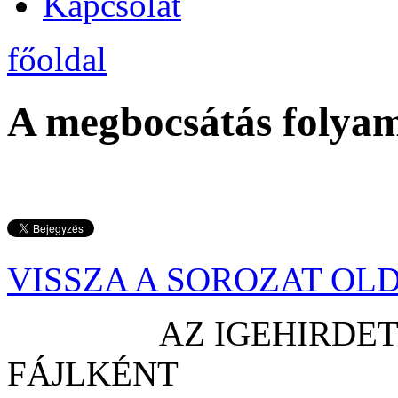
Kapcsolat
főoldal
A megbocsátás folya
VISSZA A SOROZAT OL
AZ IGEHIRDET
FÁJ