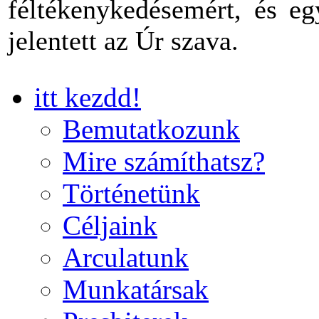
féltékenykedésemért, és eg
jelentett az Úr szava.
itt kezdd!
Bemutatkozunk
Mire számíthatsz?
Történetünk
Céljaink
Arculatunk
Munkatársak