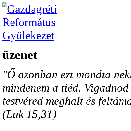
üzenet
"Ő azonban ezt mondta neki
mindenem a tiéd. Vigadnod é
testvéred meghalt és feltáma
(Luk 15,31)