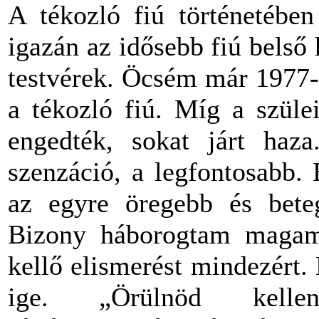
A tékozló fiú történetébe
igazán az idősebb fiú belső
testvérek. Öcsém már 1977-
a tékozló fiú. Míg a szüle
engedték, sokat járt haz
szenzáció, a legfontosabb.
az egyre öregebb és bete
Bizony háborogtam magam
kellő elismerést mindezért.
ige. „Örülnöd kelle