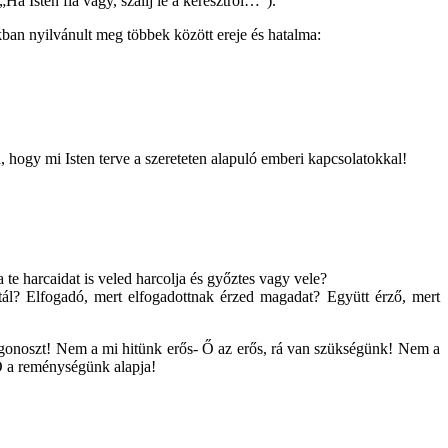
Ha Isten fia vagy, szállj le a keresztről…”).
okban nyilvánult meg többek között ereje és hatalma:
hogy mi Isten terve a szereteten alapuló emberi kapcsolatokkal!
 te harcaidat is veled harcolja és győztes vagy vele?
tál? Elfogadó, mert elfogadottnak érzed magadat? Együtt érző, mert
 a gonoszt! Nem a mi hitünk erős- Ő az erős, rá van szükségünk! Nem a
Ő a reménységünk alapja!