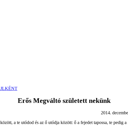
ÁJLKÉNT
Erős Megváltó született nekünk
ecember 24
zött, a te utódod és az ő utódja között: ő a fejedet tapossa, te pedig 