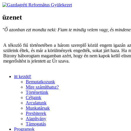
üzenet
"Ő azonban ezt mondta neki: Fiam te mindig velem vagy, és mindenem a 
A tékozló fiú történetében a három szereplő közül engem igazán a
szüleink éltek, és már a körülmények engedték, sokat járt haza. Ha 
Bizony háborogtam magamban azért, hogy én nem kapok kellő elismeré
megerősítést is jelentett az Úr szava.
itt kezdd!
Bemutatkozunk
Mire számíthatsz?
Történetünk
Céljaink
Arculatunk
Munkatársak
Presbiterek
Alapítvány
Támogatás
Programok