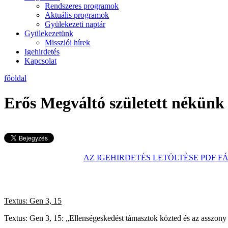
Rendszeres programok
Aktuális programok
Gyülekezeti naptár
Gyülekezetünk
Missziói hírek
Igehirdetés
Kapcsolat
főoldal
Erős Megváltó született nékünk
AZ IGEHIRDETÉS LETÖLTÉSE PDF F
Textus: Gen 3, 15
2014. d
Textus: Gen 3, 15: „Ellenségeskedést támasztok közted és az asszony kö