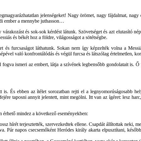
gmagyarázhatatlan jelenségeket! Nagy örömet, nagy fájdalmat, nagy é
földi ember a mennybe juthasson…
árakozást és sok-sok kérdést látunk. Szövetséget és azt elutasító népet.
ssiás és békét hoz a földre, világosságot a sötétségbe.
get és furcsaságot láthatunk. Sokan nem így képzelték volna a Messiá
pével való konfrontálódás és végül furcsa és látszólag értelmetlen, kora
 fogva ismeri az embert, látja a szívének legbensőbb gondolatait is. Ő 
ett is. És ebben az ítélet sorozatban rejti el a legnyomorúságosabb 
ejére taposni annyit jelentett, mint megölni. Itt van az ígéret: lesz ha
tten érhető mindez a következő eseményekben:
ssz hírét terjesztették, szervezkedtek ellene. Csapdát állítottak neki, 
a. Pár napos csecsemőként Heródes király akarta elpusztítani, később 