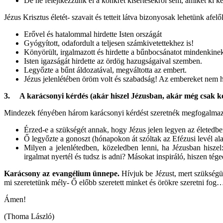
De ne felejtkezzünk el a konkrét kísértésekről sem, amiket ki ke
Jézus Krisztus életét- szavait és tetteit látva bizonyosak lehetünk af
Erővel és hatalommal hirdette Isten országát
Gyógyított, odafordult a teljesen számkivetettekhez is!
Könyörült, irgalmazott és hirdette a bűnbocsánatot mindenkine
Isten igazságát hirdette az ördög hazugságaival szemben.
Legyőzte a bűnt áldozatával, megváltotta az embert.
Jézus jelenlétében öröm volt és szabadság! Az embereket nem h
3.
A karácsonyi kérdés (akár hiszel Jézusban, akár még csak k
Mindezek fényében három karácsonyi kérdést szeretnék megfogalmaz
Érzed-e a szükségét annak, hogy Jézus jelen legyen az életedb
Ő legyőzte a gonoszt (hónapokon át szóltak az Efézusi levél ala
Milyen a jelenlétedben, közeledben lenni, ha Jézusban hisze
irgalmat nyertél és tudsz is adni? Másokat inspiráló, hiszen téged
Karácsony az evangélium ünnepe.
Hívjuk be Jézust, mert szükségün
mi szeretetünk mély- Ő előbb szeretett minket és örökre szeretni f
Ámen!
(Thoma László)