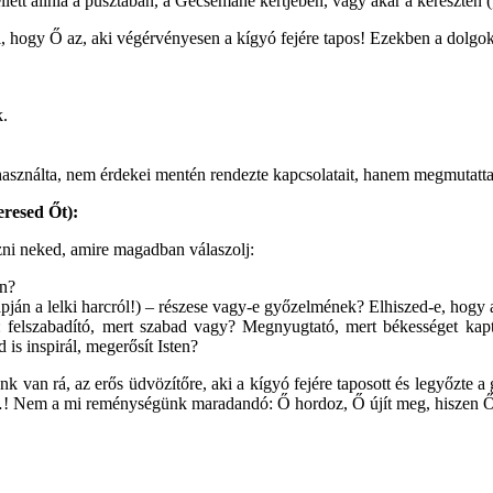
llett állnia a pusztában, a Gecsemáné kertjében, vagy akár a kereszten („
elől, hogy Ő az, aki végérvényesen a kígyó fejére tapos! Ezekben a dolg
k.
asználta, nem érdekei mentén rendezte kapcsolatait, hanem megmutatta, 
eresed Őt):
ni neked, amire magadban válaszolj:
en?
pján a lelki harcról!) – részese vagy-e győzelmének? Elhiszed-e, hogy a
l: felszabadító, mert szabad vagy? Megnyugtató, mert békességet kap
 is inspirál, megerősít Isten?
k van rá, az erős üdvözítőre, aki a kígyó fejére taposott és legyőzte
og…! Nem a mi reménységünk maradandó: Ő hordoz, Ő újít meg, hiszen 