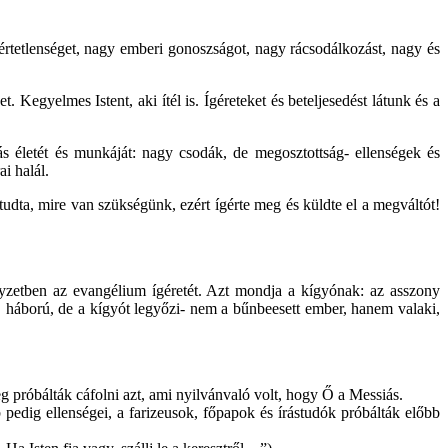
rtetlenséget, nagy emberi gonoszságot, nagy rácsodálkozást, nagy és
 Kegyelmes Istent, aki ítél is. Ígéreteket és beteljesedést látunk és a
s életét és munkáját: nagy csodák, de megosztottság- ellenségek és
i halál.
tudta, mire van szükségünk, ezért ígérte meg és küldte el a megváltót!
helyzetben az evangélium ígéretét. Azt mondja a kígyónak: az asszony
rc, háború, de a kígyót legyőzi- nem a bűnbeesett ember, hanem valaki,
meg próbálták cáfolni azt, ami nyilvánvaló volt, hogy Ő a Messiás.
pedig ellenségei, a farizeusok, főpapok és írástudók próbálták előbb