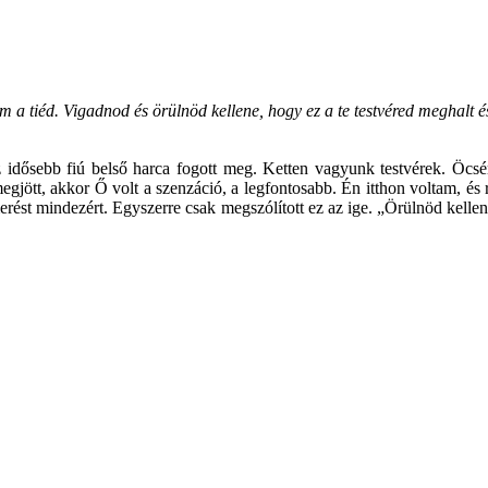
tiéd. Vigadnod és örülnöd kellene, hogy ez a te testvéred meghalt és f
z idősebb fiú belső harca fogott meg. Ketten vagyunk testvérek. Öc
megjött, akkor Ő volt a szenzáció, a legfontosabb. Én itthon voltam, é
st mindezért. Egyszerre csak megszólított ez az ige. „Örülnöd kellen