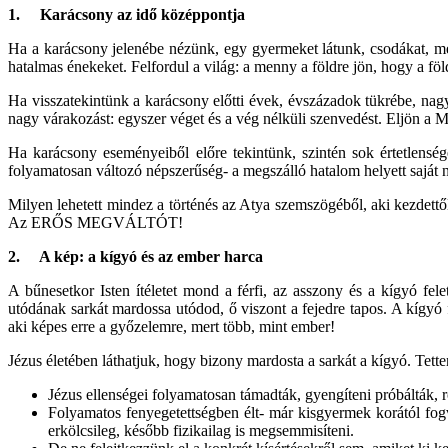
1.
Karácsony az idő középpontja
Ha a karácsony jelenébe nézünk, egy gyermeket látunk, csodákat, me
hatalmas énekeket. Felfordul a világ: a menny a földre jön, hogy a 
Ha visszatekintünk a karácsony előtti évek, évszázadok tükrébe, nagy v
nagy várakozást: egyszer véget és a vég nélküli szenvedést. Eljön a Me
Ha karácsony eseményeiből előre tekintünk, szintén sok értetlensé
folyamatosan változó népszerűség- a megszálló hatalom helyett saját né
Milyen lehetett mindez a történés az Atya szemszögéből, aki kezdettől
Az ERŐS MEGVÁLTÓT!
2.
A kép: a kígyó és az ember harca
A bűnesetkor Isten ítéletet mond a férfi, az asszony és a kígyó fel
utódának sarkát mardossa utódod, ő viszont a fejedre tapos. A kígyó f
aki képes erre a győzelemre, mert több, mint ember!
Jézus életében láthatjuk, hogy bizony mardosta a sarkát a kígyó. Te
Jézus ellenségei folyamatosan támadták, gyengíteni próbálták, ro
Folyamatos fenyegetettségben élt- már kisgyermek korától fogv
erkölcsileg, később fizikailag is megsemmisíteni.