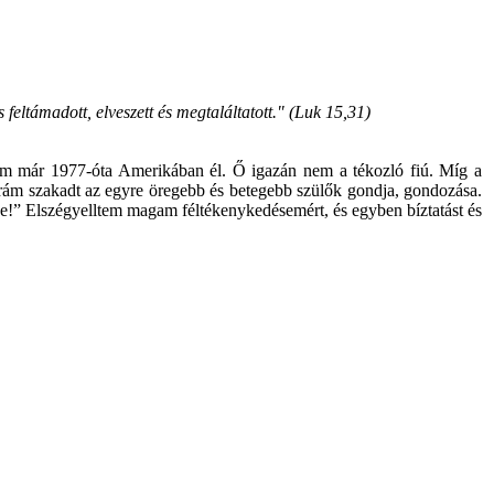
eltámadott, elveszett és megtaláltatott." (Luk 15,31)
sém már 1977-óta Amerikában él. Ő igazán nem a tékozló fiú. Míg a
s rám szakadt az egyre öregebb és betegebb szülők gondja, gondozása.
e!” Elszégyelltem magam féltékenykedésemért, és egyben bíztatást és