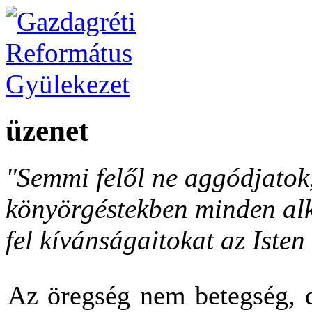
üzenet
"Semmi felől ne aggódjato
könyörgéstekben minden al
fel kívánságaitokat az Isten 
Az öregség nem betegség, d