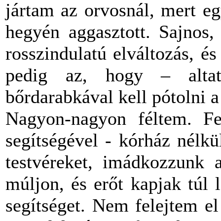
jártam az orvosnál, mert e
hegyén aggasztott. Sajnos,
rosszindulatú elváltozás, é
pedig az, hogy – alta
bőrdarabkával kell pótolni a 
Nagyon-nagyon féltem. Fe
segítségével - kórház nélk
testvéreket, imádkozzunk 
múljon, és erőt kapjak túl
segítséget. Nem felejtem e