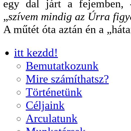
egy dal járt a fejemben,
„
szívem mindig az Úrra figye
A műtét óta aztán én a „há
itt kezdd!
Bemutatkozunk
Mire számíthatsz?
Történetünk
Céljaink
Arculatunk