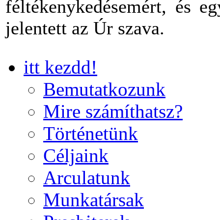
féltékenykedésemért, és eg
jelentett az Úr szava.
itt kezdd!
Bemutatkozunk
Mire számíthatsz?
Történetünk
Céljaink
Arculatunk
Munkatársak