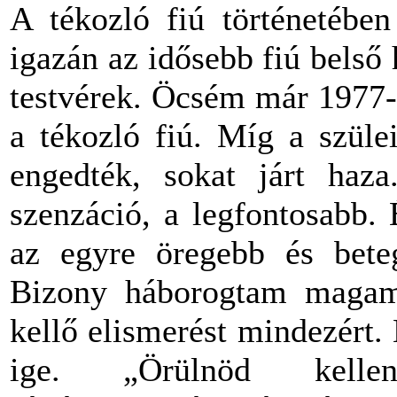
A tékozló fiú történetébe
igazán az idősebb fiú belső
testvérek. Öcsém már 1977-
a tékozló fiú. Míg a szüle
engedték, sokat járt haz
szenzáció, a legfontosabb.
az egyre öregebb és bete
Bizony háborogtam magam
kellő elismerést mindezért.
ige. „Örülnöd kelle