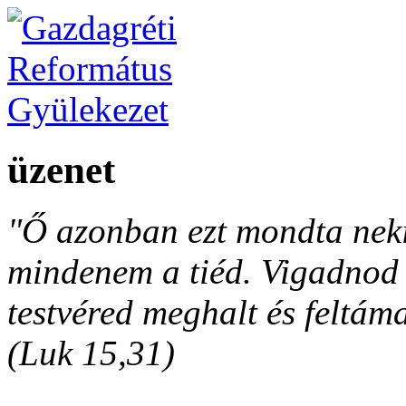
üzenet
"Ő azonban ezt mondta neki
mindenem a tiéd. Vigadnod é
testvéred meghalt és feltáma
(Luk 15,31)