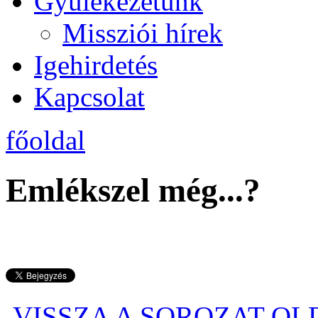
Gyülekezetünk
Missziói hírek
Igehirdetés
Kapcsolat
főoldal
Emlékszel még...?
VISSZA A SOROZAT O