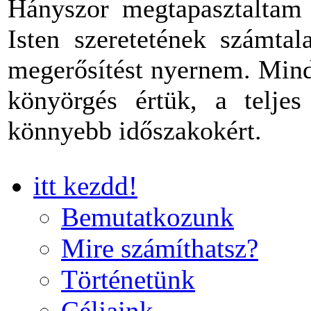
Hányszor megtapasztaltam 
Isten szeretetének számtal
megerősítést nyernem. Mind
könyörgés értük, a teljes
könnyebb időszakokért.
itt kezdd!
Bemutatkozunk
Mire számíthatsz?
Történetünk
Céljaink