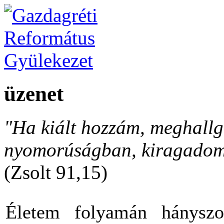
üzenet
"Ha kiált hozzám, meghallga
nyomorúságban, kiragadom 
(Zsolt 91,15)
Életem folyamán hányszo