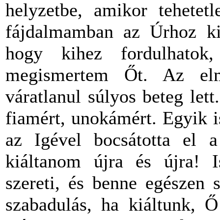
helyzetbe, amikor tehetet
fájdalmamban az Úrhoz kiá
hogy kihez fordulhato
megismertem Őt. Az el
váratlanul súlyos beteg let
fiamért, unokámért. Egyik is
az Igével bocsátotta el a
kiáltanom újra és újra! I
szereti, és benne egészen 
szabadulás, ha kiáltunk, 