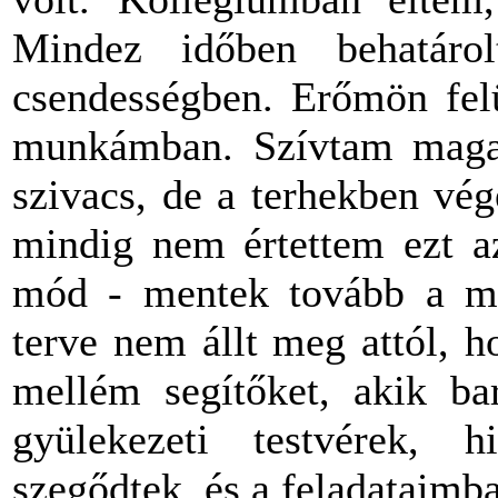
Mindez időben behatárol
csendességben. Erőmön felü
munkámban. Szívtam magam
szivacs, de a terhekben vé
mindig nem értettem ezt az
mód - mentek tovább a mag
terve nem állt meg attól, 
mellém segítőket, akik bar
gyülekezeti testvérek, h
szegődtek, és a feladataimb