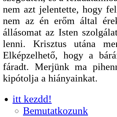
nem azt jelentette, hogy f
nem az én erőm által ére
állásomat az Isten szolgál
lenni. Krisztus utána 
Elképzelhető, hogy a bárá
fáradt. Merjünk ma pihe
kipótolja a hiányainkat.
itt kezdd!
Bemutatkozunk