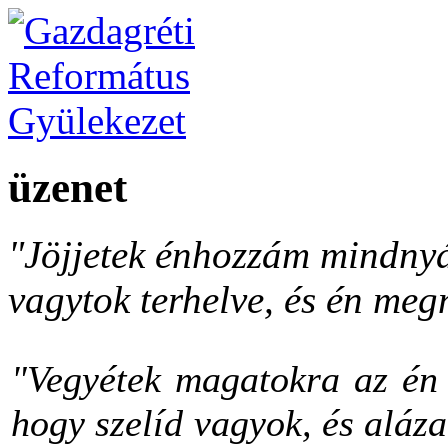
üzenet
"Jöjjetek énhozzám mindnyá
vagytok terhelve, és én meg
"Vegyétek magatokra az én 
hogy szelíd vagyok, és aláza