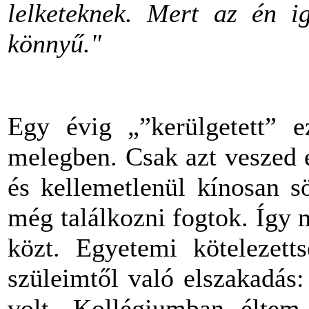
lelketeknek. Mert az én i
könnyű."
Egy évig „”kerülgetett” 
melegben. Csak azt veszed 
és kellemetlenül kínosan s
még találkozni fogtok. Így 
közt. Egyetemi kötelezetts
szüleimtől való elszakadás
volt. Kollégiumban éltem