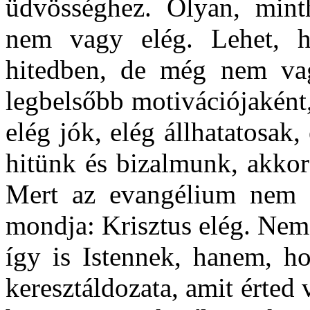
üdvösséghez. Olyan, mint
nem vagy elég. Lehet, h
hitedben, de még nem vag
legbelsőbb motivációjakén
elég jók, elég állhatatosak
hitünk és bizalmunk, akko
Mert az evangélium nem 
mondja: Krisztus elég. Nem
így is Istennek, hanem, ho
keresztáldozata, amit érted v