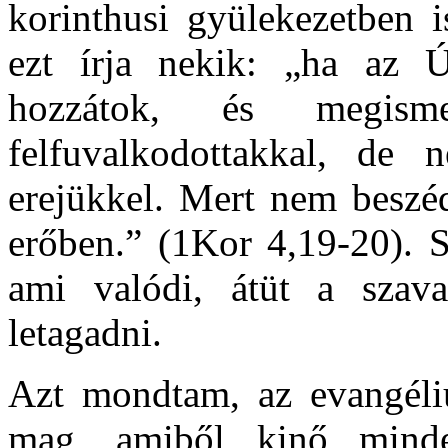
korinthusi gyülekezetben i
ezt írja nekik: „ha az 
hozzátok, és megis
felfuvalkodottakkal, de
erejükkel. Mert nem beszéd
erőben.” (1Kor 4,19-20). S
ami valódi, átüt a szav
letagadni.
Azt mondtam, az evangéli
mag, amiből kinő minde