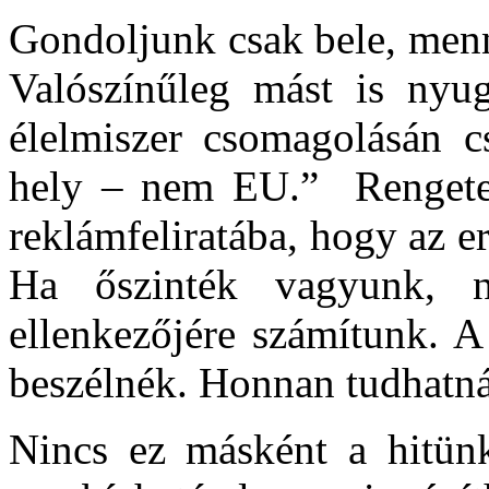
Gondoljunk csak bele, menn
Valószínűleg mást is nyug
élelmiszer csomagolásán cs
hely – nem EU.” Rengeteg
reklámfeliratába, hogy az er
Ha őszinték vagyunk, n
ellenkezőjére számítunk. A
beszélnék. Honnan tudhatnán
Nincs ez másként a hitün