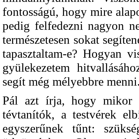
fontosságú, hogy mire alapo
pedig felfedezni nagyon n
természetesen sokat segíten
tapasztaltam-e? Hogyan vi
gyülekezetem hitvallásáh
segít még mélyebbre menni
Pál azt írja, hogy mikor 
tévtanítók, a testvérek el
egyszerűnek tűnt: szüks