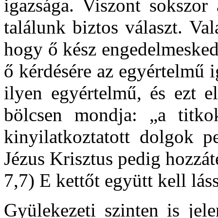
igazsága. Viszont sokszor 
találunk biztos választ. V
hogy ő kész engedelmeskedn
ő kérdésére az egyértelmű 
ilyen egyértelmű, és ezt e
bölcsen mondja: „a titko
kinyilatkoztatott dolgok
Jézus Krisztus pedig hozzáte
7,7) E kettőt együtt kell lás
Gyülekezeti szinten is jel