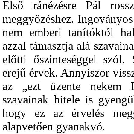
Első ránézésre Pál ross
meggyőzéshez. Ingoványos t
nem emberi tanítóktól hal
azzal támasztja alá szavaina
előtti őszinteséggel szól
erejű érvek. Annyiszor viss
az „ezt üzente nekem I
szavainak hitele is gyengü
hogy ez az érvelés meg
alapvetően gyanakvó.