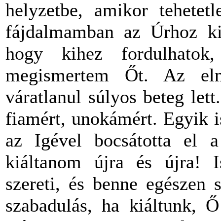
helyzetbe, amikor tehetet
fájdalmamban az Úrhoz kiá
hogy kihez fordulhato
megismertem Őt. Az el
váratlanul súlyos beteg let
fiamért, unokámért. Egyik is
az Igével bocsátotta el a
kiáltanom újra és újra! I
szereti, és benne egészen 
szabadulás, ha kiáltunk, 