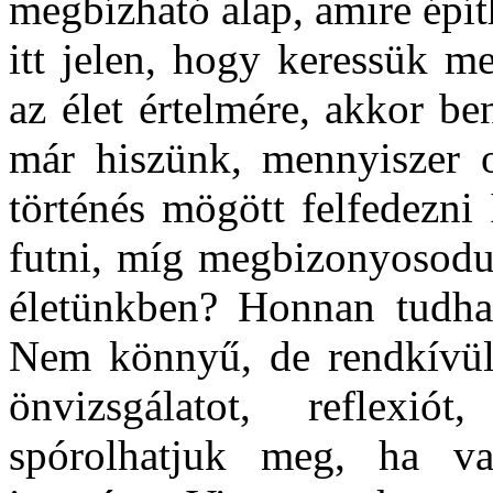
megbízható alap, amire épí
itt jelen, hogy keressük m
az élet értelmére, akkor b
már hiszünk, mennyiszer 
történés mögött felfedezni
futni, míg megbizonyosodun
életünkben? Honnan tudhat
Nem könnyű, de rendkívül 
önvizsgálatot, reflexi
spórolhatjuk meg, ha va