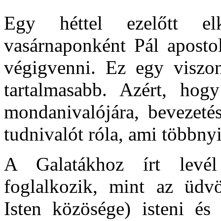
Egy héttel ezelőtt el
vasárnaponként Pál apostol
végigvenni. Ez egy viszon
tartalmasabb. Azért, hog
mondanivalójára, bevezet
tudnivalót róla, ami többnyi
A Galatákhoz írt levél
foglalkozik, mint az üdvö
Isten közösége) isteni és