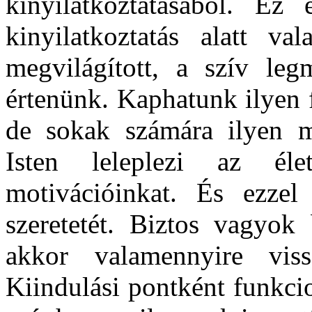
kinyilatkoztatásából. Ez
kinyilatkoztatás alatt val
megvilágított, a szív leg
értenünk. Kaphatunk ilyen fe
de sokak számára ilyen m
Isten leleplezi az éle
motivációinkat. És ezze
szeretetét. Biztos vagyok
akkor valamennyire viss
Kiindulási pontként funkci