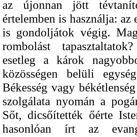
az újonnan jött tévtanít
értelemben is használja: az
is gondoljátok végig. Mag
rombolást tapasztaltatok
esetleg a károk nagyobbod
közösségen belüli egysé
Békesség vagy békétlenség 
szolgálata nyomán a pogán
Sőt, dicsőítették őérte Is
hasonlóan írt az evan