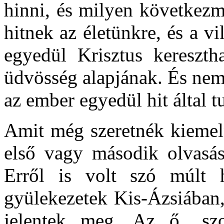
hinni, és milyen következm
hitnek az életünkre, és a v
egyedül Krisztus keresztha
üdvösség alapjának. És nem
az ember egyedül hit által 
Amit még szeretnék kiemeln
első vagy második olvasás
Erről is volt szó múlt h
gyülekezetek Kis-Ázsiában,
jelentek meg. Az ő „szo