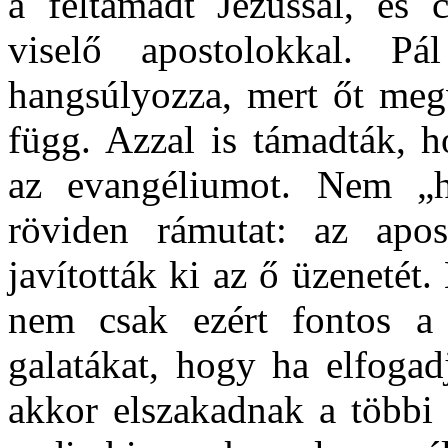
a feltámadt Jézussal, és 
viselő apostolokkal. Pá
hangsúlyozza, mert őt meg
függ. Azzal is támadták, ho
az evangéliumot. Nem „hi
röviden rámutat: az apo
javították ki az ő üzeneté
nem csak ezért fontos a 
galatákat, hogy ha elfogad
akkor elszakadnak a többi 