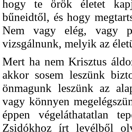
hogy te örök életet kapj
bűneidtől, és hogy megtart
Nem vagy elég, vagy pe
vizsgálnunk, melyik az élet
Mert ha nem Krisztus áldo
akkor sosem leszünk bizt
önmagunk leszünk az alap
vagy könnyen megelégszünk
éppen végeláthatatlan te
Zsidókhoz írt levélből ol