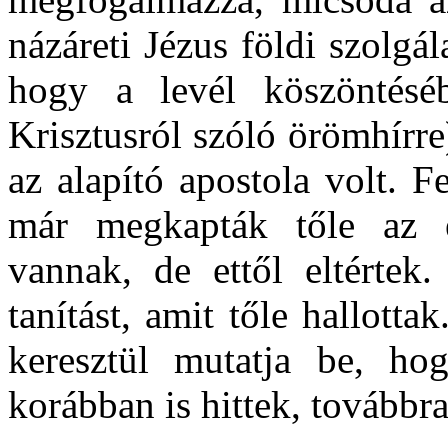
názáreti Jézus földi szolgá
hogy a levél köszöntésé
Krisztusról szóló örömhírr
az alapító apostola volt. F
már megkapták tőle az e
vannak, de ettől eltértek
tanítást, amit tőle hallotta
keresztül mutatja be, h
korábban is hittek, továbbra