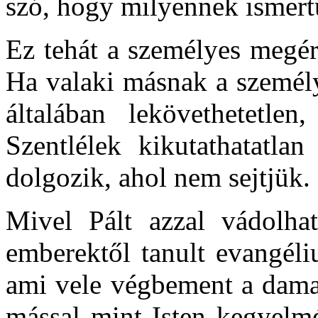
szó, hogy milyennek ismert
Ez tehát a személyes megért
Ha valaki másnak a személy
általában lekövethetetle
Szentlélek kikutathatatla
dolgozik, ahol nem sejtjük.
Mivel Pált azzal vádolhat
emberektől tanult evangéliu
ami vele végbement a dama
mással mint Isten kegyelmé