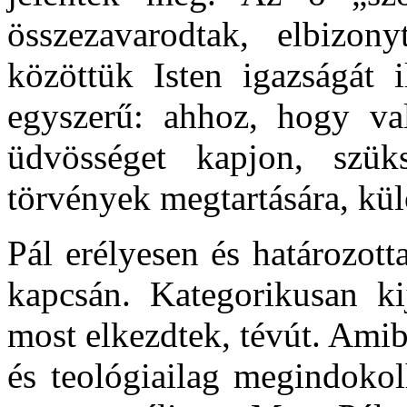
összezavarodtak, elbizony
közöttük Isten igazságát i
egyszerű: ahhoz, hogy val
üdvösséget kapjon, szük
törvények megtartására, kü
Pál erélyesen és határozott
kapcsán. Kategorikusan ki
most elkezdtek, tévút. Ami
és teológiailag megindokol