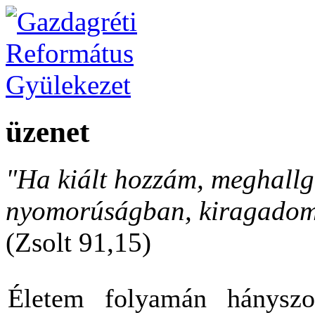
üzenet
"Ha kiált hozzám, meghallga
nyomorúságban, kiragadom 
(Zsolt 91,15)
Életem folyamán hányszo