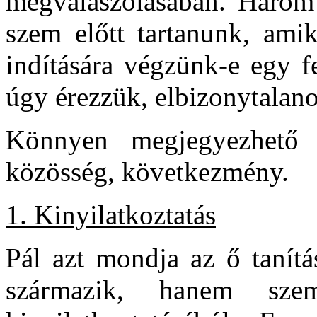
megválaszolásában. Három
szem előtt tartanunk, amik
indítására végzünk-e egy f
úgy érezzük, elbizonytalan
Könnyen megjegyezhető e
közösség, következmény.
1. Kinyilatkoztatás
Pál azt mondja az ő tanítá
származik, hanem sze