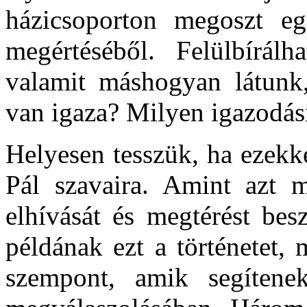
házicsoporton megoszt e
megértéséből. Felülbírál
valamit máshogyan látunk,
van igaza? Milyen igazodás
Helyesen tesszük, ha ezekk
Pál szavaira. Amint azt má
elhívását és megtérést bes
példának ezt a történetet,
szempont, amik segítene