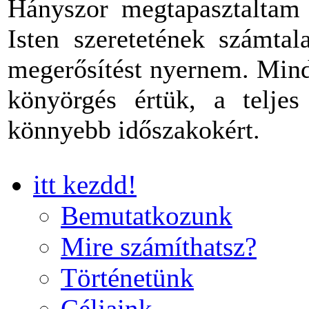
Hányszor megtapasztaltam 
Isten szeretetének számtal
megerősítést nyernem. Mind
könyörgés értük, a teljes
könnyebb időszakokért.
itt kezdd!
Bemutatkozunk
Mire számíthatsz?
Történetünk
Céljaink