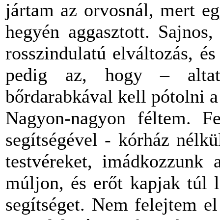
jártam az orvosnál, mert e
hegyén aggasztott. Sajnos,
rosszindulatú elváltozás, é
pedig az, hogy – alta
bőrdarabkával kell pótolni a 
Nagyon-nagyon féltem. Fe
segítségével - kórház nélk
testvéreket, imádkozzunk 
múljon, és erőt kapjak túl
segítséget. Nem felejtem e