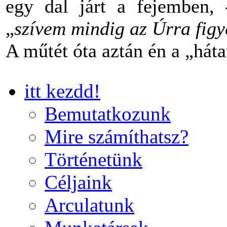
egy dal járt a fejemben,
„
szívem mindig az Úrra figye
A műtét óta aztán én a „há
itt kezdd!
Bemutatkozunk
Mire számíthatsz?
Történetünk
Céljaink
Arculatunk