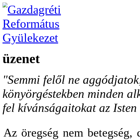
üzenet
"Semmi felől ne aggódjato
könyörgéstekben minden al
fel kívánságaitokat az Isten 
Az öregség nem betegség, d