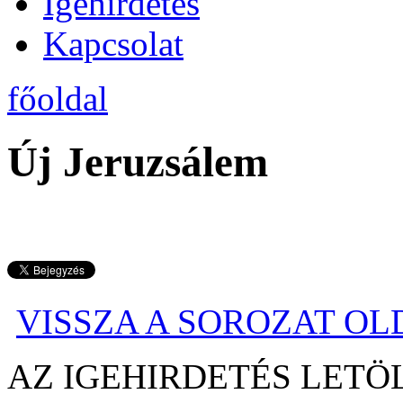
Igehirdetés
Kapcsolat
főoldal
Új Jeruzsálem
VISSZA A SOROZAT O
AZ IGEHIRDETÉS LE