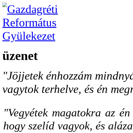
üzenet
"Jöjjetek énhozzám mindnyá
vagytok terhelve, és én meg
"Vegyétek magatokra az én 
hogy szelíd vagyok, és aláza