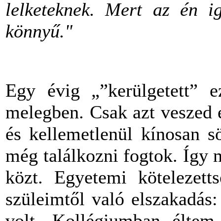
lelketeknek. Mert az én i
könnyű."
Egy évig „”kerülgetett” 
melegben. Csak azt veszed 
és kellemetlenül kínosan s
még találkozni fogtok. Így 
közt. Egyetemi kötelezetts
szüleimtől való elszakadás
volt. Kollégiumban éltem