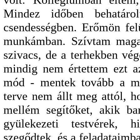
Mindez időben behatárol
csendességben. Erőmön felü
munkámban. Szívtam magam
szivacs, de a terhekben vé
mindig nem értettem ezt az
mód - mentek tovább a mag
terve nem állt meg attól, 
mellém segítőket, akik bar
gyülekezeti testvérek, h
szegődtek, és a feladataimb