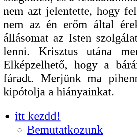
nem azt jelentette, hogy f
nem az én erőm által ére
állásomat az Isten szolgál
lenni. Krisztus utána 
Elképzelhető, hogy a bárá
fáradt. Merjünk ma pihe
kipótolja a hiányainkat.
itt kezdd!
Bemutatkozunk