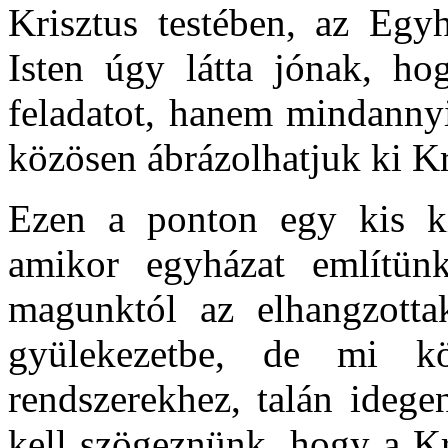
Krisztus testében, az Eg
Isten úgy látta jónak, h
feladatot, hanem mindanny
közösen ábrázolhatjuk ki Kr
Ezen a ponton egy kis ki
amikor egyházat említünk
magunktól az elhangzotta
gyülekezetbe, de mi 
rendszerekhez, talán idege
kell szögeznünk, hogy a Kr