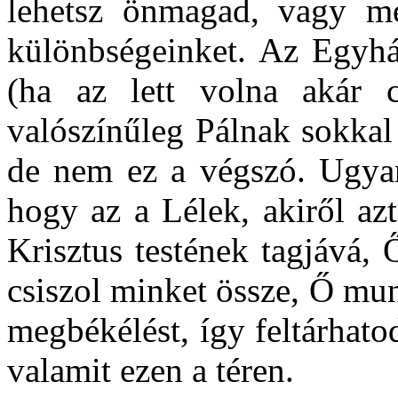
lehetsz önmagad, vagy m
különbségeinket. Az Egyhá
(ha az lett volna akár 
valószínűleg Pálnak sokkal 
de nem ez a végszó. Ugyan
hogy az a Lélek, akiről az
Krisztus testének tagjává,
csiszol minket össze, Ő mun
megbékélést, így feltárhatod
valamit ezen a téren.