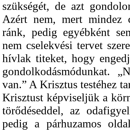
szükségét, de azt gondol
Azért nem, mert mindez 
ránk, pedig egyébként se
nem cselekvési tervet szer
hívlak titeket, hogy enged
gondolkodásmódunkat. „
van.” A Krisztus testéhez tar
Krisztust képviseljük a kö
törődéseddel, az odafigyel
pedig a párhuzamos olda