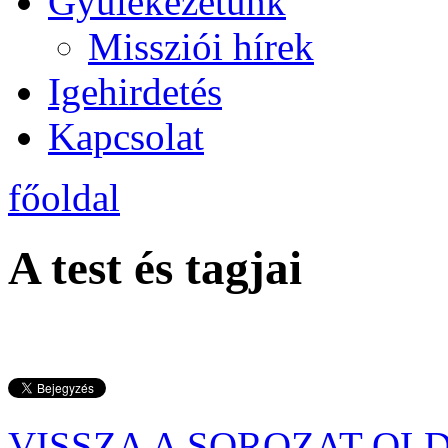
Gyülekezetünk
Missziói hírek
Igehirdetés
Kapcsolat
főoldal
A test és tagjai
VISSZA A SOROZAT OL