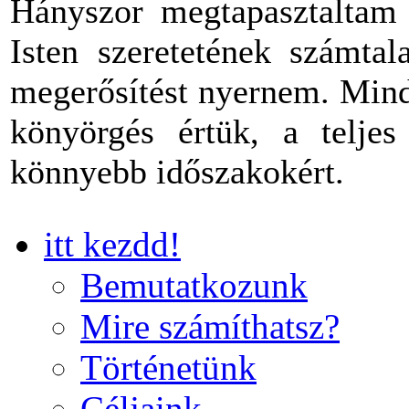
Hányszor megtapasztaltam 
Isten szeretetének számtal
megerősítést nyernem. Mind
könyörgés értük, a teljes
könnyebb időszakokért.
itt kezdd!
Bemutatkozunk
Mire számíthatsz?
Történetünk
Céljaink