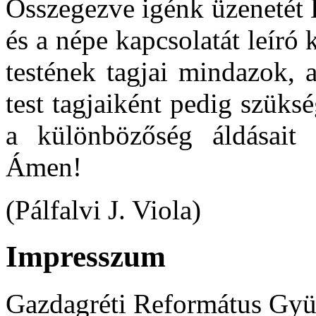
Összegezve igénk üzenetét K
és a népe kapcsolatát leíró
testének tagjai mindazok, 
test tagjaiként pedig szük
a különbözőség áldásait 
Ámen!
(Pálfalvi J. Viola)
Impresszum
Gazdagréti Református Gyü