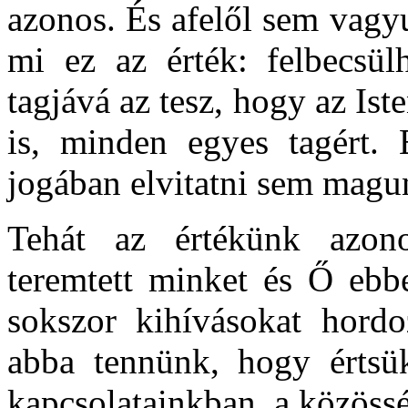
azonos. És afelől sem vagy
mi ez az érték: felbecsül
tagjává az tesz, hogy az Iste
is, minden egyes tagért.
jogában elvitatni sem magu
Tehát az értékünk azon
teremtett minket és Ő eb
sokszor kihívásokat hordoz
abba tennünk, hogy értsü
kapcsolatainkban, a közöss