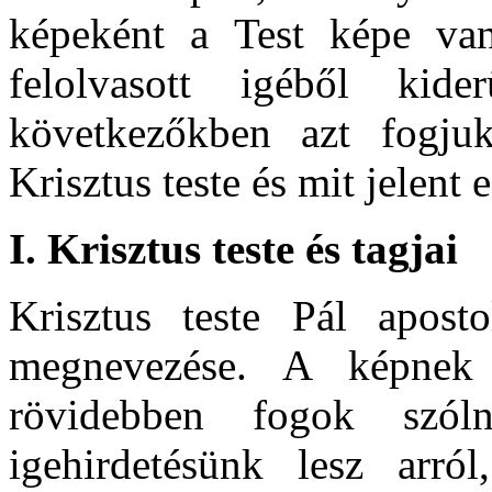
képeként a Test képe va
felolvasott igéből kide
következőkben azt fogju
Krisztus teste és mit jelent e
I.
Krisztus teste és tagjai
Krisztus
teste Pál apost
megnevezése. A képnek
rövidebben fogok szó
igehirdetésünk lesz arró