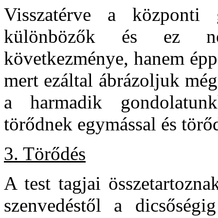
Visszatérve a központi 
különbözők és ez ne
következménye, hanem éppen
mert ezáltal ábrázoljuk még
a harmadik gondolatunkh
törődnek egymással és törő
3. Törődés
A test tagjai összetartozn
szenvedéstől a dicsőség