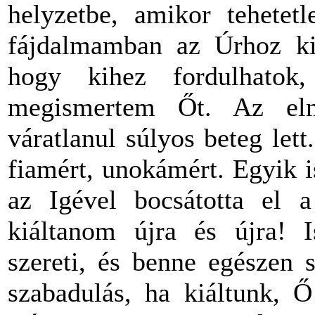
helyzetbe, amikor tehetet
fájdalmamban az Úrhoz kiá
hogy kihez fordulhato
megismertem Őt. Az el
váratlanul súlyos beteg let
fiamért, unokámért. Egyik is
az Igével bocsátotta el a
kiáltanom újra és újra! I
szereti, és benne egészen 
szabadulás, ha kiáltunk, 