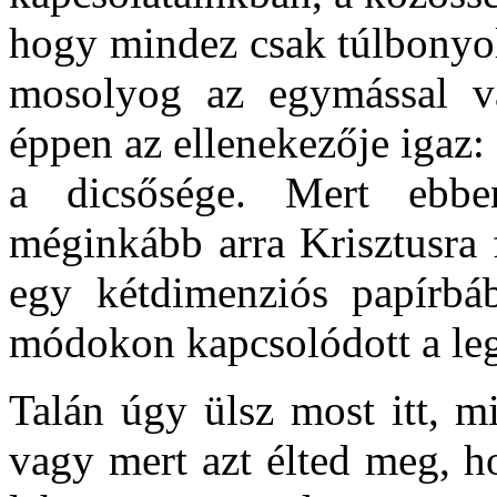
hogy mindez csak túlbonyolí
mosolyog az egymással v
éppen az ellenekezője igaz
a dicsősége. Mert ebb
méginkább arra Krisztusra 
egy kétdimenziós papírbá
módokon kapcsolódott a le
Talán úgy ülsz most itt, m
vagy mert azt élted meg, 