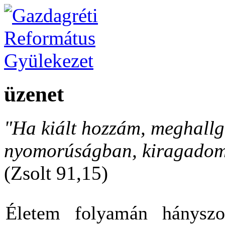
üzenet
"Ha kiált hozzám, meghallga
nyomorúságban, kiragadom 
(Zsolt 91,15)
Életem folyamán hányszo