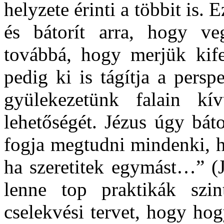
helyzete érinti a többit is.
és bátorít arra, hogy ve
továbbá, hogy merjük kife
pedig ki is tágítja a persp
gyülekezetünk falain k
lehetőségét. Jézus úgy báto
fogja megtudni mindenki, h
ha szeretitek egymást…” (
lenne top praktikák szi
cselekvési tervet, hogy ho