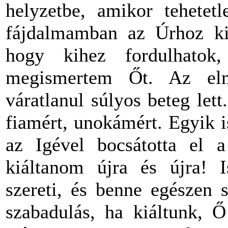
helyzetbe, amikor tehetet
fájdalmamban az Úrhoz kiá
hogy kihez fordulhato
megismertem Őt. Az el
váratlanul súlyos beteg let
fiamért, unokámért. Egyik is
az Igével bocsátotta el a
kiáltanom újra és újra! I
szereti, és benne egészen 
szabadulás, ha kiáltunk, 