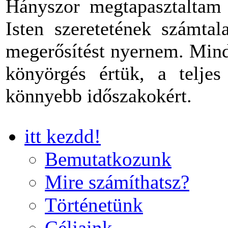
Hányszor megtapasztaltam 
Isten szeretetének számtal
megerősítést nyernem. Mind
könyörgés értük, a teljes
könnyebb időszakokért.
itt kezdd!
Bemutatkozunk
Mire számíthatsz?
Történetünk
Céljaink