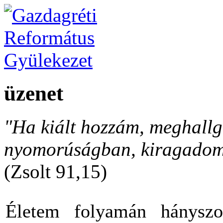
üzenet
"Ha kiált hozzám, meghallga
nyomorúságban, kiragadom 
(Zsolt 91,15)
Életem folyamán hányszo