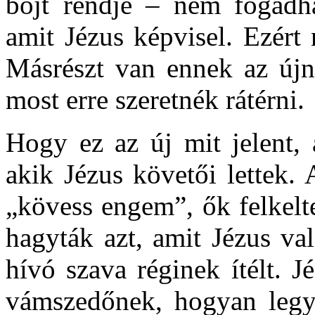
böjt rendje – nem fogadha
amit Jézus képvisel. Ezért
Másrészt van ennek az újna
most erre szeretnék rátérni.
Hogy ez az új mit jelent, 
akik Jézus követői lettek.
„kövess engem”, ők felkelt
hagyták azt, amit Jézus va
hívó szava réginek ítélt. J
vámszedőnek, hogyan legye