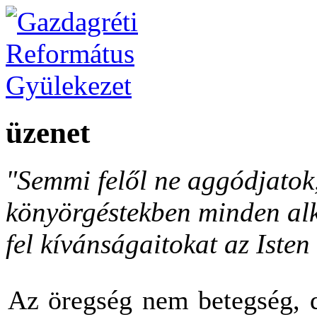
üzenet
"Semmi felől ne aggódjato
könyörgéstekben minden al
fel kívánságaitokat az Isten 
Az öregség nem betegség, d