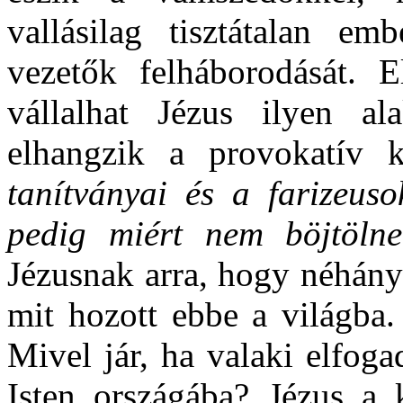
vallásilag tisztátalan em
vezetők felháborodását. E
vállalhat Jézus ilyen al
elhangzik a provokatív 
tanítványai és a farizeuso
pedig miért nem böjtöln
Jézusnak arra, hogy néhány
mit hozott ebbe a világba.
Mivel jár, ha valaki elfoga
Isten országába? Jézus a k