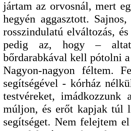
jártam az orvosnál, mert e
hegyén aggasztott. Sajnos,
rosszindulatú elváltozás, é
pedig az, hogy – alta
bőrdarabkával kell pótolni a 
Nagyon-nagyon féltem. Fe
segítségével - kórház nélk
testvéreket, imádkozzunk 
múljon, és erőt kapjak túl
segítséget. Nem felejtem e