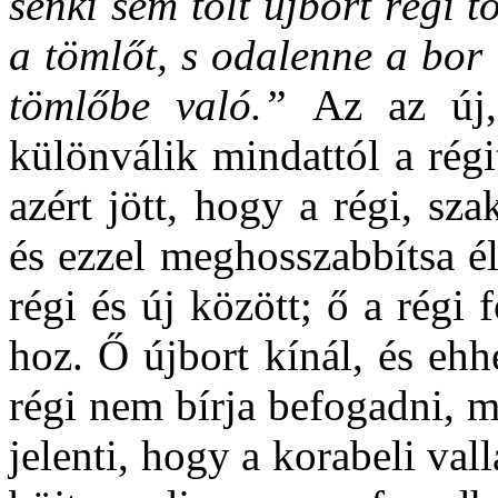
senki sem tölt újbort régi 
a tömlőt, s odalenne a bor 
tömlőbe való.”
Az az új,
különválik mindattól a rég
azért jött, hogy a régi, sza
és ezzel meghosszabbítsa él
régi és új között; ő a régi f
hoz. Ő újbort kínál, és ehh
régi nem bírja befogadni, me
jelenti, hogy a korabeli vall