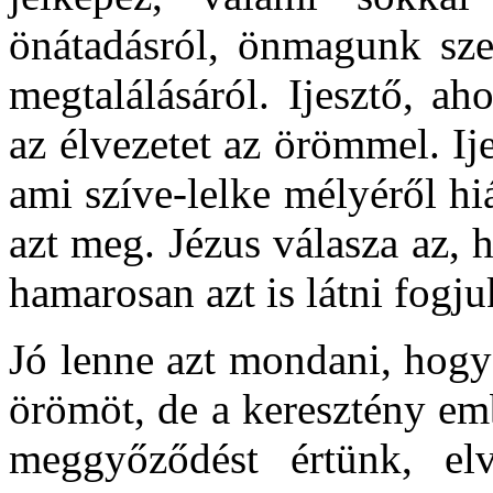
önátadásról, önmagunk szer
megtalálásáról. Ijesztő, a
az élvezetet az örömmel. Ij
ami szíve-lelke mélyéről hi
azt meg. Jézus válasza az, 
hamarosan azt is látni fogj
Jó lenne azt mondani, hogy
örömöt, de a keresztény emb
meggyőződést értünk, el