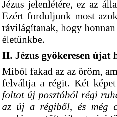
Jézus jelenlétére, ez az á
Ezért forduljunk most azok
rávilágítanak, hogy honnan
életünkbe.
II. Jézus gyökeresen újat 
Miből fakad az az öröm, am
felváltja a régit. Két képe
foltot új posztóból régi ruh
az új a régiből, és még 