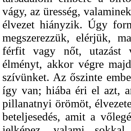
vágy, az üresség, valaminek
élvezet hiányzik. Úgy for
megszerezzük, elérjük, m
férfit vagy nőt, utazást 
élményt, akkor végre majd 
szívünket. Az őszinte embe
így van; hiába éri el azt, 
pillanatnyi örömöt, élvezet
beteljesedés, amit a vőle
jelképez, valami sokkal 