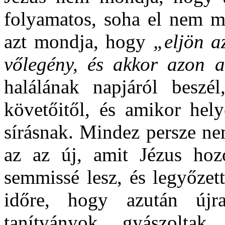
folyamatos, soha el nem mú
azt mondja, hogy
„eljön a
vőlegény, és akkor azon 
halálának napjáról beszél
követőitől, és amikor hely
sírásnak. Mindez persze ne
az az új, amit Jézus hozo
semmissé lesz, és legyőzet
időre, hogy azután újr
tanítványok gyászoltak