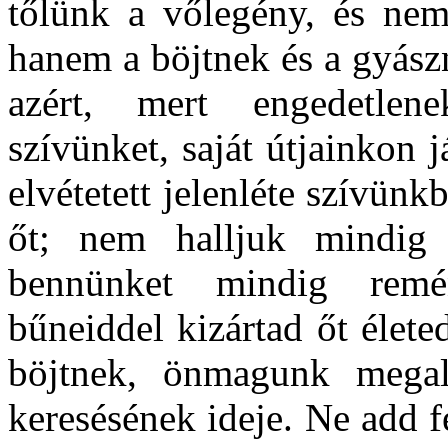
tőlünk a vőlegény, és nem
hanem a böjtnek és a gyász
azért, mert engedetlen
szívünket, saját útjainkon j
elvétetett jelenléte szívün
őt; nem halljuk mindig 
bennünket mindig rem
bűneiddel kizártad őt élet
böjtnek, önmagunk megalá
keresésének ideje. Ne add f