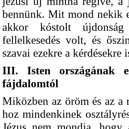
jézusi új mintha régivé, a
bennünk. Mit mond nekik ez
akkor kóstolt újdonsá
fellelkesedés volt, és ősz
szavai ezekre a kérdésekre i
III. Isten országának
fájdalomtól
Miközben az öröm és az a r
hoz mindenkinek osztályrés
Jézus nem mondja, hogy a