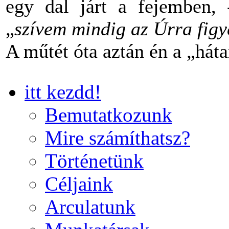
egy dal járt a fejemben,
„
szívem mindig az Úrra figye
A műtét óta aztán én a „há
itt kezdd!
Bemutatkozunk
Mire számíthatsz?
Történetünk
Céljaink
Arculatunk