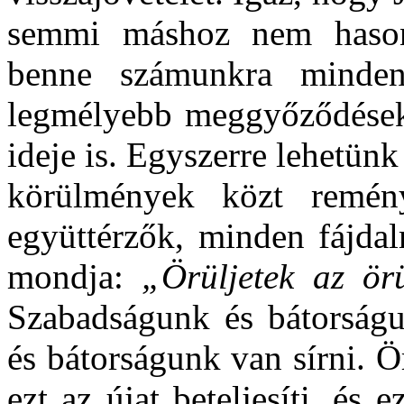
semmi máshoz nem hasonl
benne számunkra minden
legmélyebb meggyőződések f
ideje is. Egyszerre lehetü
körülmények közt remény
együttérzők, minden fájdal
mondja:
„Örüljetek az örü
Szabadságunk és bátorságu
és bátorságunk van sírni. Ö
ezt az újat beteljesíti, és 