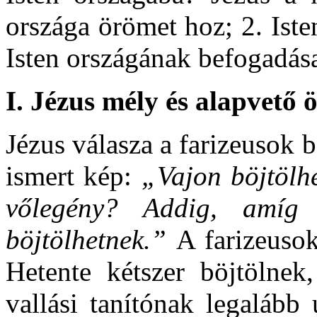
országa örömet hoz; 2. Iste
Isten országának befogadás
I. Jézus mély és alapvető
Jézus válasza a farizeusok 
ismert kép:
„Vajon böjtölh
vőlegény? Addig, amíg
böjtölhetnek.”
A farizeuso
Hetente kétszer böjtölne
vallási tanítónak legalább 