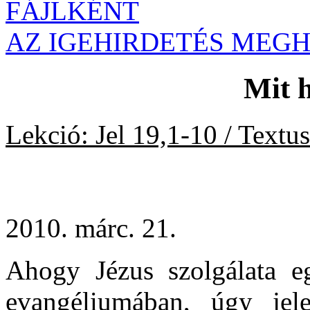
FÁJLKÉNT
AZ IGEHIRDETÉS MEG
Mit 
Lekció: Jel 19,1-10 / Textu
2010. márc. 21.
Ahogy Jézus szolgálata e
evangéliumában, úgy jel