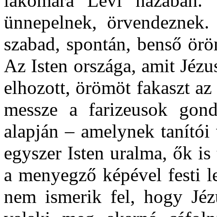
lakomára Lévi házában. V
ünnepelnek, örvendeznek. 
szabad, spontán, benső örö
Az Isten országa, amit Jézu
elhozott, örömöt fakaszt a
messze a farizeusok gondo
alapján – amelynek tanítói 
egyszer Isten uralma, ők is
a menyegző képével festi le
nem ismerik fel, hogy Jéz