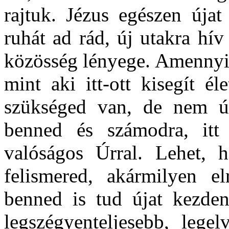
rajtuk. Jézus egészen újat
ruhát ad rád, új utakra hív
közösség lényege. Amennyib
mint aki itt-ott kisegít é
szükséged van, de nem úg
benned és számodra, itt
valóságos Úrral. Lehet, 
felismered, akármilyen el
benned is tud újat kezden
legszégyenteljesebb, legel