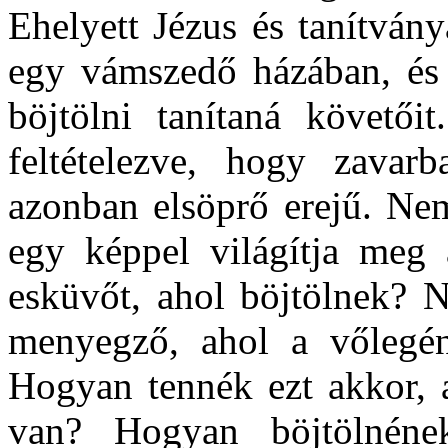
Ehelyett Jézus és tanítván
egy vámszedő házában, és
böjtölni tanítaná követőit
feltételezve, hogy zavarb
azonban elsöprő erejű. N
egy képpel világítja meg 
esküvőt, ahol böjtölnek? N
menyegző, ahol a vőlegén
Hogyan tennék ezt akkor, 
van? Hogyan böjtölnéne