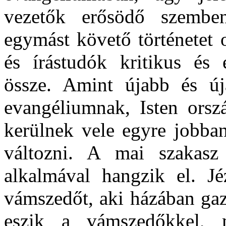
vezetők erősödő szemben
egymást követő történetet 
és írástudók kritikus és 
össze. Amint újabb és ú
evangéliumnak, Isten orsz
kerülnek vele egyre jobba
változni. A mai szakas
alkalmával hangzik el. Jé
vámszedőt, aki házában gaz
eszik a vámszedőkkel, m