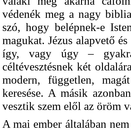
valaki meg akarná cáfoln
védenék meg a nagy bibliai
szó, hogy belépnek-e Isten
magukat. Jézus alapvető és
így, vagy úgy – gyakra
céltévesztésnek két oldalár
modern, független, magá
keresése. A másik azonban
vesztik szem elől az öröm v
A mai ember általában nem 