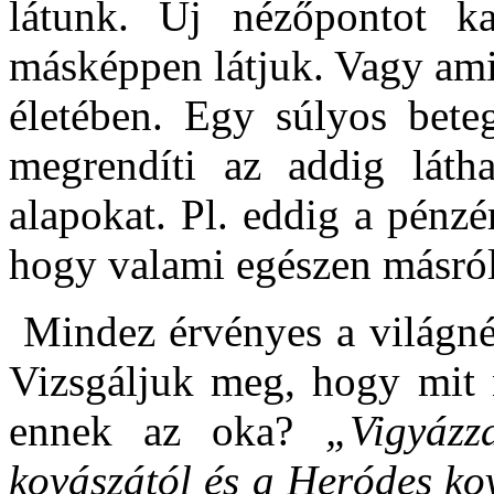
látunk. Új nézőpontot k
másképpen látjuk. Vagy amik
életében. Egy súlyos beteg
megrendíti az addig látha
alapokat. Pl. eddig a pénz
hogy valami egészen másról
Mindez érvényes a világnéz
Vizsgáljuk meg, hogy mit 
ennek az oka?
„Vigyázz
kovászától és a Heródes ko