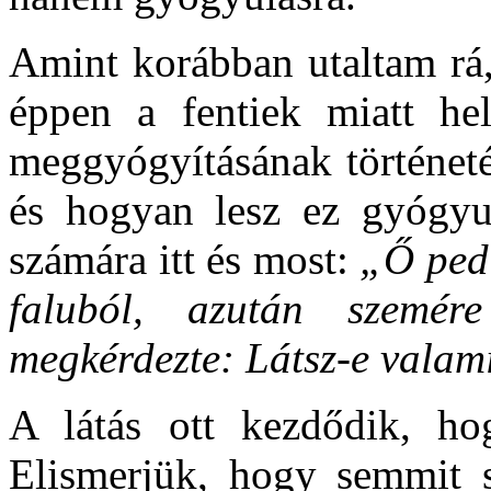
Amint korábban utaltam rá,
éppen a fentiek miatt he
meggyógyításának történeté
és hogyan lesz ez gyógyu
számára itt és most:
„Ő pedi
faluból, azután szemér
megkérdezte: Látsz-e valam
A látás ott kezdődik, ho
Elismerjük, hogy semmit 