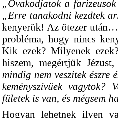
„Óvakodjatok a farizeuso
„Erre tanakodni kezdtek ar
kenyerük! Az ötezer után…
probléma, hogy nincs ken
Kik ezek? Milyenek ezek?
hiszem, megértjük Jézus
mindig nem veszitek észre 
keményszívűek vagytok? V
fületek is van, és mégsem h
Hogyan lehetnek ilyen va