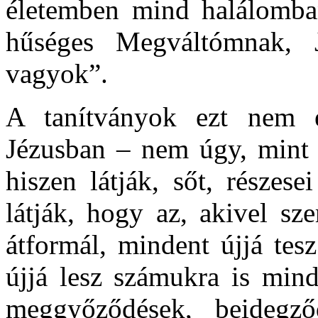
életemben mind halálomb
hűséges Megváltómnak, J
vagyok”.
A tanítványok ezt nem é
Jézusban – nem úgy, mint 
hiszen látják, sőt, része
látják, hogy az, akivel sz
átformál, mindent újjá tes
újjá lesz számukra is min
meggyőződések, beidegz