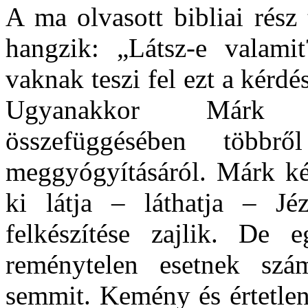
A ma olvasott bibliai rész
hangzik: „Látsz-e valami
vaknak teszi fel ezt a kérd
Ugyanakkor Márk e
összefüggésében töb
meggyógyításáról. Márk kér
ki látja – láthatja – Jé
felkészítése zajlik. De
reménytelen esetnek szá
semmit. Kemény és értetlen