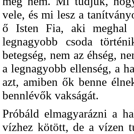
még nem. Mi tudjuk, hogy 
vele, és mi lesz a tanítvá
ő Isten Fia, aki meghal 
legnagyobb csoda történ
betegség, nem az éhség, n
a legnagyobb ellenség, a ha
azt, amiben ők benne élnek
bennlévők vakságát.
Próbáld elmagyarázni a ha
vízhez kötött, de a vízen t