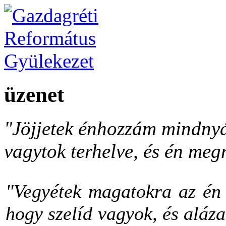
üzenet
"Jöjjetek énhozzám mindnyá
vagytok terhelve, és én meg
"Vegyétek magatokra az én 
hogy szelíd vagyok, és aláza