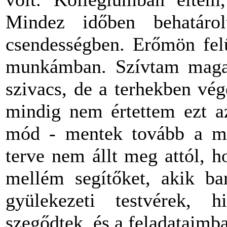
Mindez időben behatárol
csendességben. Erőmön felü
munkámban. Szívtam magam
szivacs, de a terhekben vé
mindig nem értettem ezt az
mód - mentek tovább a mag
terve nem állt meg attól, 
mellém segítőket, akik bar
gyülekezeti testvérek, h
szegődtek, és a feladataimb