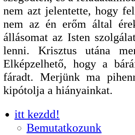
nem azt jelentette, hogy f
nem az én erőm által ére
állásomat az Isten szolgál
lenni. Krisztus utána 
Elképzelhető, hogy a bárá
fáradt. Merjünk ma pihe
kipótolja a hiányainkat.
itt kezdd!
Bemutatkozunk