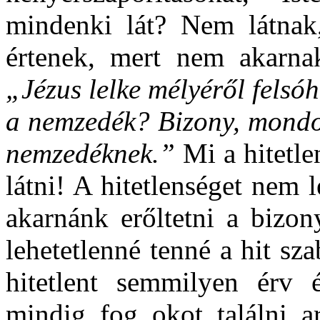
mindenki lát? Nem látnak
értenek, mert nem akarnak
„Jézus lelke mélyéről felsóha
a nemzedék? Bizony, mondom
nemzedéknek.”
Mi a hitetl
látni! A hitetlenséget nem 
akarnánk erőltetni a bizon
lehetetlenné tenné a hit sz
hitetlent semmilyen érv
mindig fog okot találni a