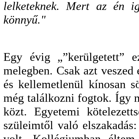
lelketeknek. Mert az én i
könnyű."
Egy évig „”kerülgetett” 
melegben. Csak azt veszed 
és kellemetlenül kínosan s
még találkozni fogtok. Így 
közt. Egyetemi kötelezetts
szüleimtől való elszakadás
volt. Kollégiumban éltem