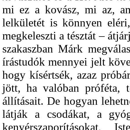
mi ez a kovász, mi az, am
lelkületét is könnyen elér
megkeleszti a tésztát – átjá
szakaszban Márk megválasz
írástudók mennyei jelt köve
hogy kísértsék, azaz próbá
jött, ha valóban próféta, 
állításait. De hogyan lehe
látják a csodákat, a gyóg
kenyérszaporításokat, Is