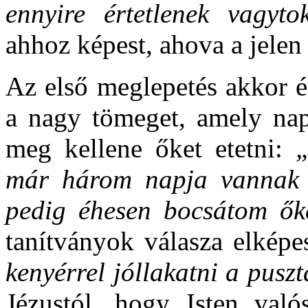
ennyire értetlenek vagyto
ahhoz képest, ahova a jelen
Az első meglepetés akkor ér
a nagy tömeget, amely napo
meg kellene őket etetni:
már három napja vannak v
pedig éhesen bocsátom ő
tanítványok válasza elképe
kenyérrel jóllakatni a pus
Jézustól, hogy Isten való