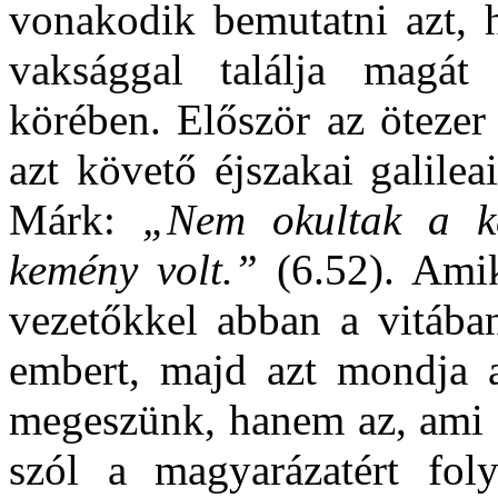
vonakodik bemutatni azt, h
vaksággal találja magát
körében. Először az öteze
azt követő éjszakai galile
Márk:
„Nem okultak a ke
kemény volt.”
(6.52). Ami
vezetőkkel abban a vitában
embert, majd azt mondja 
megeszünk, hanem az, ami a
szól a magyarázatért fol