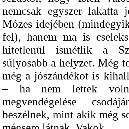
nemcsak egyszer lakatta 
Mózes idejében (mindegyik 
fel), hanem ma is cselek
hitetlenül ismétlik a Sz
súlyosabb a helyzet. Még t
még a jószándékot is kihal
– ha nem lettek voln
megvendégelése csodá
beszélnek, mint akik még so
mégsem látnak. Vakok…