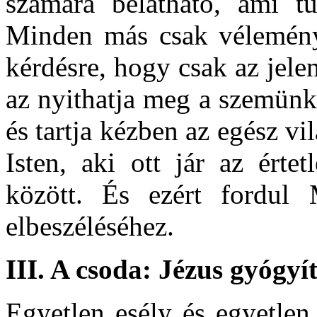
számára belátható, ami t
Minden más csak vélemény,
kérdésre, hogy csak az jele
az nyithatja meg a szemünke
és tartja kézben az egész vi
Isten, aki ott jár az érte
között. És ezért fordul
elbeszéléséhez.
III. A csoda: Jézus gyógyít
Egyetlen esély és egyetlen