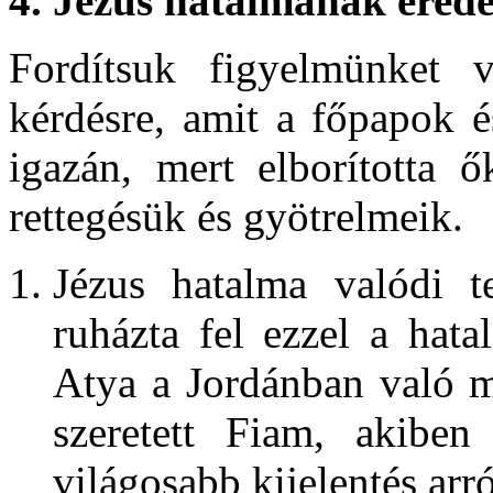
4. Jézus hatalmának erede
Fordítsuk figyelmünket 
kérdésre, amit a főpapok é
igazán, mert elborította ő
rettegésük és gyötrelmeik.
Jézus hatalma valódi t
ruházta fel ezzel a hata
Atya a Jordánban való m
szeretett Fiam, akibe
világosabb kijelentés arró