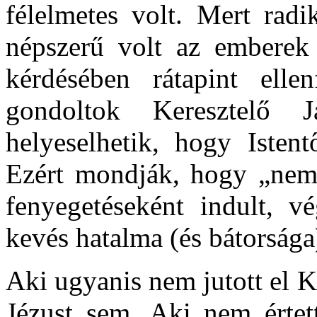
félelmetes volt. Mert radi
népszerű volt az emberek 
kérdésében rátapint elle
gondoltok Keresztelő 
helyeselhetik, hogy Istent
Ezért mondják, hogy „nem
fenyegetéseként indult, v
kevés hatalma (és bátorsága)
Aki ugyanis nem jutott el K
Jézust sem. Aki nem értet