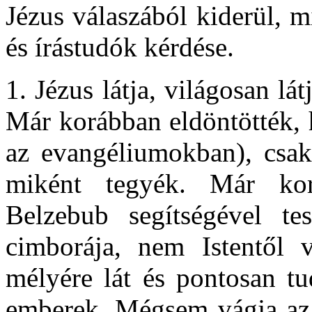
Jézus válaszából kiderül, m
és írástudók kérdése.
1. Jézus látja, világosan lá
Már korábban eldöntötték, 
az evangéliumokban), csak
miként tegyék. Már ko
Belzebub segítségével t
cimborája, nem Istentől 
mélyére lát és pontosan tu
emberek. Mégsem vágja az a