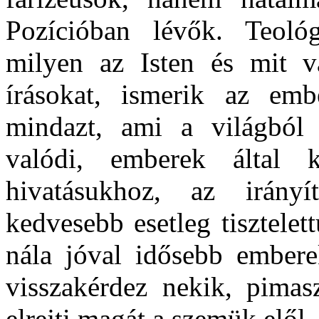
Pozícióban lévők. Teológ
milyen az Isten és mit v
írásokat, ismerik az embe
mindazt, ami a világból
valódi, emberek által 
hivatásukhoz, az irány
kedvesebb esetleg tisztele
nála jóval idősebb embere
visszakérdez nekik, pimas
elrejti magát a szemük elől.