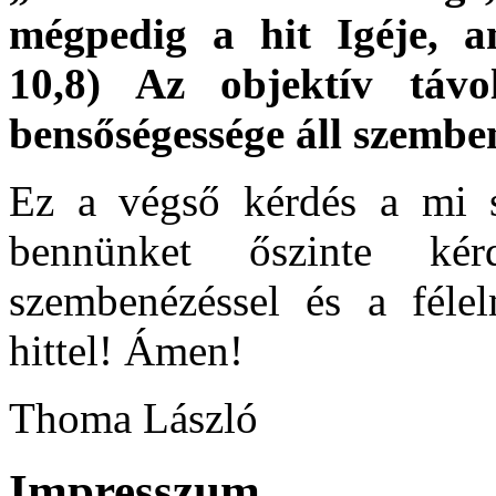
mégpedig a hit Igéje, 
10,8) Az objektív távo
bensőségessége áll szembe
Ez a végső kérdés a mi s
bennünket őszinte kérd
szembenézéssel és a félel
hittel! Ámen!
Thoma László
Impresszum