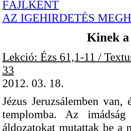
FÁJLKÉNT
AZ IGEHIRDETÉS MEG
Kinek a
Lekció: Ézs 61,1-11 / Text
33
2012. 03. 18.
Jézus Jeruzsálemben van,
templomba. Az imádság 
áldozatokat mutattak be a 