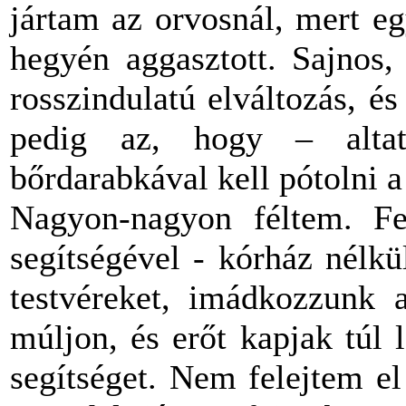
jártam az orvosnál, mert e
hegyén aggasztott. Sajnos,
rosszindulatú elváltozás, é
pedig az, hogy – alta
bőrdarabkával kell pótolni a 
Nagyon-nagyon féltem. Fe
segítségével - kórház nélk
testvéreket, imádkozzunk 
múljon, és erőt kapjak túl
segítséget. Nem felejtem e