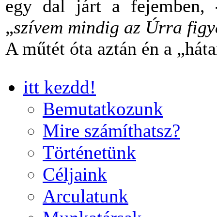
egy dal járt a fejemben,
„
szívem mindig az Úrra figye
A műtét óta aztán én a „há
itt kezdd!
Bemutatkozunk
Mire számíthatsz?
Történetünk
Céljaink
Arculatunk