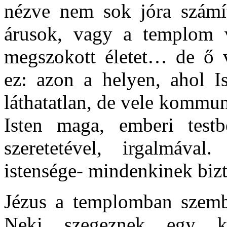
nézve nem sok jóra számít
árusok, vagy a templom ve
megszokott életet… de ő v
ez: azon a helyen, ahol Is
láthatatlan, de vele kommu
Isten maga, emberi testb
szeretetével, irgalmáva
istensége- mindenkinek biz
Jézus a templomban szembe
Neki szegeznek egy ké