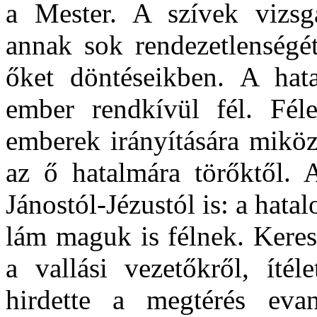
a Mester. A szívek vizsgá
annak sok rendezetlenségét
őket döntéseikben. A ha
ember rendkívül fél. Fél
emberek irányítására miköz
az ő hatalmára törőktől. 
Jánostól-Jézustól is: a hata
lám maguk is félnek. Keres
a vallási vezetőkről, ítél
hirdette a megtérés evan