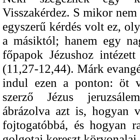
Visszakérdez. S mikor nem 
egyszerű kérdés volt ez, ol
a másiktól; hanem egy na
főpapok Jézushoz intézett 
(11,27-12,44). Márk evangé
indul ezen a ponton: öt v
szerző Jézus jeruzsálemi
ábrázolva azt is, hogyan v
fojtogatóbbá, és hogyan r
golgotai kereszt körvonalai.