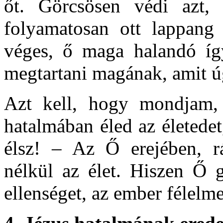
őt. Görcsösen védi azt,
folyamatosan ott lappang 
véges, ő maga halandó í
megtartani magának, amit ú
Azt kell, hogy mondjam,
hatalmában éled az életede
élsz! – Az Ő erejében, r
nélkül az élet. Hiszen Ő g
ellenséget, az ember félelm