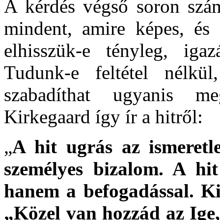
A kérdés végső soron szám
mindent, amire képes, és
elhisszük-e tényleg, iga
Tudunk-e feltétel nélk
szabadíthat ugyanis m
Kirkegaard így ír a hitről:
„
A hit ugrás az ismeretl
személyes bizalom. A hi
hanem a befogadással. Kie
„Közel van hozzád az Ige, 