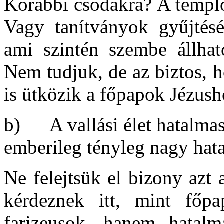
Korábbi csodákra? A templo
Vagy tanítványok gyűjtésér
ami szintén szembe állhato
Nem tudjuk, de az biztos, h
is ütközik a főpapok Jézush
b) A vallási élet hatalmas
emberileg tényleg nagy hat
Ne felejtsük el bizony azt
kérdeznek itt, mint főp
farizeusok, hanem hatalm