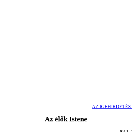
AZ IGEHIRDETÉ
Az élők Istene
2. ápr. 15