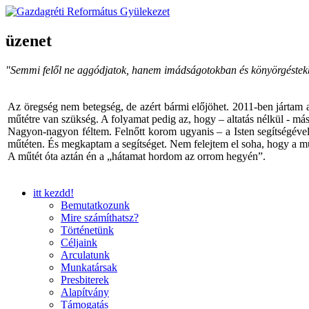
üzenet
"Semmi felől ne aggódjatok, hanem imádságotokban és könyörgéstekbe
Az öregség nem betegség, de azért bármi előjöhet. 2011-ben jártam a
műtétre van szükség. A folyamat pedig az, hogy – altatás nélkül - másh
Nagyon-nagyon féltem. Felnőtt korom ugyanis – a Isten segítségével 
műtéten. És megkaptam a segítséget. Nem felejtem el soha, hogy a mű
A műtét óta aztán én a „hátamat hordom az orrom hegyén”.
itt kezdd!
Bemutatkozunk
Mire számíthatsz?
Történetünk
Céljaink
Arculatunk
Munkatársak
Presbiterek
Alapítvány
Támogatás