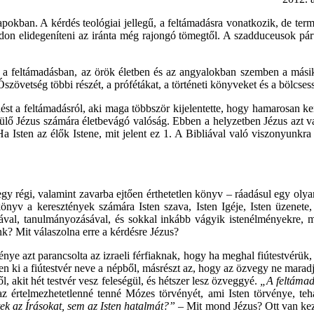
napokban. A kérdés teológiai jellegű, a feltámadásra vonatkozik, de ter
módon elidegeníteni az iránta még rajongó tömegtől. A szadduceusok párt
 a feltámadásban, az örök életben és az angyalokban szemben a másik 
zövetség többi részét, a prófétákat, a történeti könyveket és a bölcses
ést a feltámadásról, aki maga többször kijelentette, hogy hamarosan ke
észülő Jézus számára életbevágó valóság. Ebben a helyzetben Jézus azt va
 Isten az élők Istene, mit jelent ez 1. A Bibliával való viszonyunkra
egy régi, valamint zavarba ejtően érthetetlen könyv – ráadásul egy ol
önyv a keresztények számára Isten szava, Isten Igéje, Isten üzenet
ával, tanulmányozásával, és sokkal inkább vágyik istenélményekre, min
k? Mit válaszolna erre a kérdésre Jézus?
ye azt parancsolta az izraeli férfiaknak, hogy ha meghal fiútestvérük
en ki a fiútestvér neve a népből, másrészt az, hogy az özvegy ne marad
l, akit hét testvér vesz feleségül, és hétszer lesz özveggyé.
„A feltámad
, az értelmezhetetlenné tenné Mózes törvényét, ami Isten törvénye, 
tek az Írásokat, sem az Isten hatalmát?” –
Mit mond Jézus? Ott van kezük