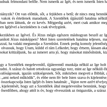
nak felmondani belőle. Nem ismerik az Igét, és nem ismerik Isten hatal
ányzik? Ott van előttük, sőt, a fejükben a betű; de nincs meg bennük,
, vakok és értetlenek maradunk. A Szentlélek újjászülő hatalma nélkü
an nem láttunk, de ez kevés. Mégpedig azért, mert csak amikor megism
sten Igéjével a kezünkben is csak tévelygünk.
, kezükben az Igével. És Jézus mégis egészen máshogyan beszél az I
anított Jézus másképpen? Mert Isten szeretetének hatalma teljesen, mar
azzal, ha valaki megtanulja a Szentírást. Ennek pedig komoly jelentősé
al olvassuk, hogy Uram, küldd el rám Lelkedet, hogy értsem, lássam akar
okat kritizáljunk, ha az ismeret arra jó, hogy másokat minősítsünk, k
y a Szentlélek megelevenítő, újjáteremtő munkája nélkül az Ige holt b
ől tudni. A száraz és halott ortodoxia ugyanúgy torz, mint az Ige nélkül
 valóságosnak, igazán szükségesnek. Sőt, miközben megveti a Bibliát, a
z „ami neked működik”, és ebbe nem fér bele Isten szava és kijelentése, 
összekapcsolja Isten Igéjét és Isten hatalmát:
„Vajon nem azért tévelye
t, kijelentését, hogy azt a Szentlélek által megelevenítse bennünk, hog
őserdőiben, ahogy attól is óv, hogy elvesszünk az önigazolás, a száraz