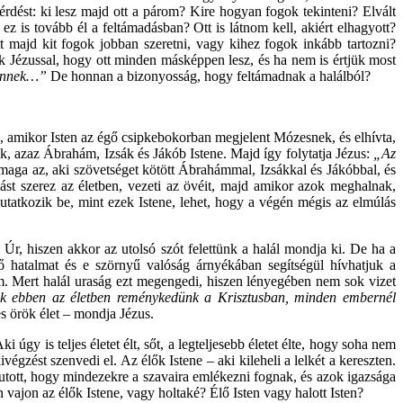
rdést: ki lesz majd ott a párom? Kire hogyan fogok tekinteni? Elvált
ez is tovább él a feltámadásban? Ott is látnom kell, akiért elhagyott?
majd kit fogok jobban szeretni, vagy kihez fogok inkább tartozni?
Jézussal, hogy ott minden másképpen lesz, és ha nem is értjük most
 mennek…”
De honnan a bizonyosság, hogy feltámadnak a halálból?
l, amikor Isten az égő csipkebokorban megjelent Mózesnek, és elhívta,
k, azaz Ábrahám, Izsák és Jákób Istene. Majd így folytatja Jézus:
„Az
maga az, aki szövetséget kötött Ábrahámmal, Izsákkal és Jákóbbal, és
lást szerez az életben, vezeti az övéit, majd amikor azok meghalnak,
mutatkozik be, mint ezek Istene, lehet, hogy a végén mégis az elmúlás
 Úr, hiszen akkor az utolsó szót felettünk a halál mondja ki. De ha a
ső hatalmat és e szörnyű valóság árnyékában segítségül hívhatjuk a
om. Mert halál uraság ezt megengedi, hiszen lényegében nem sok vizet
k ebben az életben reménykedünk a Krisztusban, minden embernél
és örök élet – mondja Jézus.
 úgy is teljes életet élt, sőt, a legteljesebb életet élte, hogy soha nem
gzést szenvedi el. Az élők Istene – aki kileheli a lelkét a kereszten.
tott, hogy mindezekre a szavaira emlékezni fognak, és azok igazsága
 vajon az élők Istene, vagy holtaké? Élő Isten vagy halott Isten?