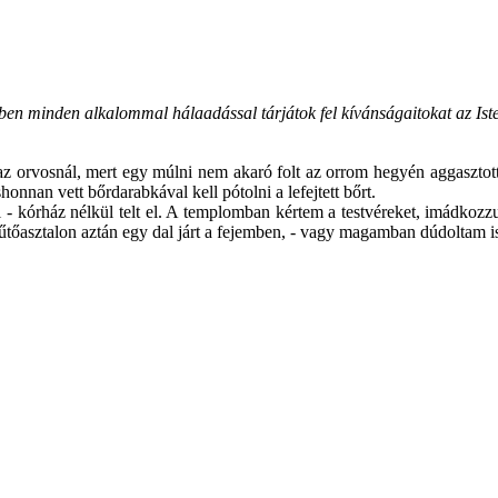
n minden alkalommal hálaadással tárjátok fel kívánságaitokat az Isten
z orvosnál, mert egy múlni nem akaró folt az orrom hegyén aggasztott. 
onnan vett bőrdarabkával kell pótolni a lefejtett bőrt.
- kórház nélkül telt el. A templomban kértem a testvéreket, imádkozzu
tőasztalon aztán egy dal járt a fejemben, - vagy magamban dúdoltam is