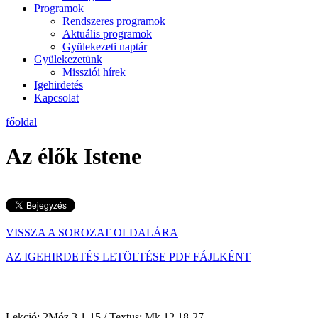
Programok
Rendszeres programok
Aktuális programok
Gyülekezeti naptár
Gyülekezetünk
Missziói hírek
Igehirdetés
Kapcsolat
főoldal
Az élők Istene
VISSZA A SOROZAT OLDALÁRA
AZ IGEHIRDETÉS LETÖLTÉSE PDF FÁJLKÉNT
Lekció: 2Móz 3,1-15 / Textus: Mk 12,18-27
201