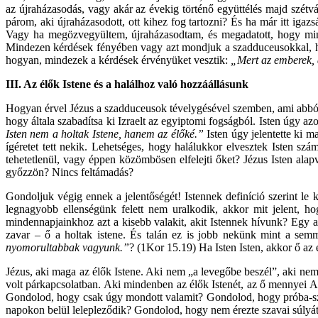
az újraházasodás, vagy akár az évekig történő együttélés majd szétv
párom, aki újraházasodott, ott kihez fog tartozni? És ha már itt igaz
Vagy ha megözvegyültem, újraházasodtam, és megadatott, hogy mind
Mindezen kérdések fényében vagy azt mondjuk a szadduceusokkal, ho
hogyan, mindezek a kérdések érvényüket vesztik:
„Mert az emberek, 
III. Az élők Istene és a halálhoz való hozzáállásunk
Hogyan érvel Jézus a szadduceusok tévelygésével szemben, ami abból f
hogy általa szabadítsa ki Izraelt az egyiptomi fogságból. Isten úgy 
Isten nem a holtak Istene, hanem az élőké.”
Isten úgy jelentette ki 
ígéretet tett nekik. Lehetséges, hogy halálukkor elvesztek Isten sz
tehetetlenül, vagy éppen közömbösen elfelejti őket? Jézus Isten alap
győzzön? Nincs feltámadás?
Gondoljuk végig ennek a jelentőségét! Istennek definíció szerint le 
legnagyobb ellenségünk felett nem uralkodik, akkor mit jelent, ho
mindennapjainkhoz azt a kisebb valakit, akit Istennek hívunk? Egy a
zavar – ő a holtak istene. És talán ez is jobb nekünk mint a sem
nyomorultabbak vagyunk.”
?
(1Kor 15.19) Ha Isten Isten, akkor ő az 
Jézus, aki maga az élők Istene. Aki nem „a levegőbe beszél”, aki nem elm
volt párkapcsolatban. Aki mindenben az élők Istenét, az ő mennyei Aty
Gondolod, hogy csak úgy mondott valamit? Gondolod, hogy próba-szer
napokon belül lelepleződik? Gondolod, hogy nem érezte szavai súlyát, a