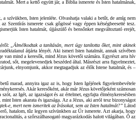
mát. Mert a kettő együtt jár, a Biblia ismerete és Isten hatalmának,
 a szívükben, Isten jelenléte. Olvashatja valaki a betűt, de amíg nem
l az Szentírás ismerete csak gőgössé vagy éppen kétségbeesetté tesz.
erjük Isten hatalmát, újjászülő és bensőnket megváltoztató erejét,
géről:
„Álmélkodtak a tanításán, mert úgy tanította őket, mint akinek
adéktalanul átjárta lényét. Aki ismeri Isten hatalmát, annak szívében
ge van mind a keresők, mind Jézus követői számára. Egyrészt arra hív
atod, sőt, megelevenedjek beszéded által. Másrészt arra figyelmeztet,
izárjunk, elnyomjunk, akkor megtagadjuk az élők Istene hatalmát, és –
etű marad, annyira igaz az is, hogy Isten Igéjének figyelembevétele
i élménykeresés. Akár keresőként, akár már Jézus követőjeként számosan
 szót, az Igét, az igazságot és az értelmet, egyfajta élménykeresésben
mint Isten akarata és igazsága. Az a Jézus, aki arról tesz bizonyságot
gtek-e, mert nem ismeritek az Írásokat, sem az Isten hatalmát?”
Látod
y erő, hatalom, tűz legyen szívünkben az Úr ismerete. Azt akarja, hogy
 racionalitás, a szőrszálhasogató magyarázkodás halott világában. Ő az