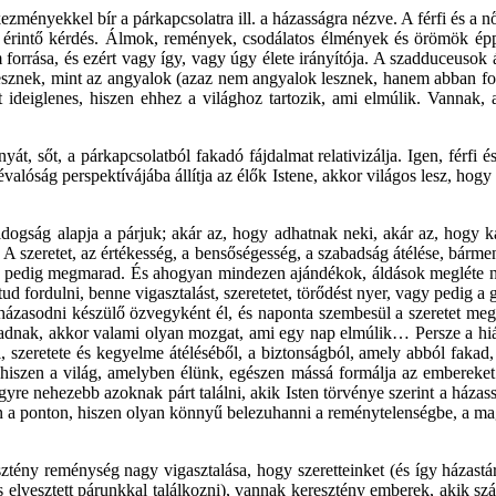
ezményekkel bír a párkapcsolatra ill. a házasságra nézve. A férfi és a 
en érintő kérdés. Álmok, remények, csodálatos élmények és örömök ép
rása, és ezért vagy így, vagy úgy élete irányítója. A szadduceusok ált
znek, mint az angyalok (azaz nem angyalok lesznek, hanem abban fogn
 ideiglenes, hiszen ehhez a világhoz tartozik, ami elmúlik. Vannak, 
 sőt, a párkapcsolatból fakadó fájdalmat relativizálja. Igen, férfi é
évalóság perspektívájába állítja az élők Istene, akkor világos lesz, ho
ogság alapja a párjuk; akár az, hogy adhatnak neki, akár az, hogy kap
A szeretet, az értékesség, a bensőségesség, a szabadság átélése, bármen
olat pedig megmarad. És ahogyan mindezen ajándékok, áldások megléte 
tud fordulni, benne vigasztalást, szeretetet, törődést nyer, vagy pedig 
aházasodni készülő özvegyként él, és naponta szembesül a szeretet meg
gadnak, akkor valami olyan mozgat, ami egy nap elmúlik… Persze a hiá
ől, szeretete és kegyelme átéléséből, a biztonságból, amely abból fak
et, hiszen a világ, amelyben élünk, egészen mássá formálja az emberek
yre nehezebb azoknak párt találni, akik Isten törvénye szerint a háza
en a ponton, hiszen olyan könnyű belezuhanni a reménytelenségbe, a m
ény reménység nagy vigasztalása, hogy szeretteinket (és így házastár
s elvesztett párunkkal találkozni), vannak keresztény emberek, akik szá