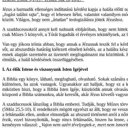
Jézus a harmadik ellenséges indíttatású kérdést kapja a halála előtti 
„fogást találni rajta”, hogy el lehessen ítélni, valamint valamilyen 
között. Világos, hogy nem „ártatlan” teologizálásra jöttek Jézushoz.
A szadduceusokról annyit kell tudnunk elöljáróban, hogy nem hittek
csak Mózes 5 könyvét, a Tórát fogadták el érvényes tekintélynek, az Ós
Van egy jókora irónia abban, hogy annak a Jézusnak teszik fel a kérd
sőt, az abszurditás határáig kiélezett elméleti kérdés, az a halálra k
ennek alapján szeretném az üzenetét megfogalmazni ma közöttünk. Ha
elmúlás, a halál kérdésének összefüggésében.
I. Az élők Istene és viszonyunk Isten Igéjével
A Biblia egy könyv, látható, megfogható, olvasható. Sokak számára 
különösen, ha azok vastagok. Ugyanakkor azt halljuk, hogy ez a k
miközben hiszi, hogy a Biblia Isten Igéje, küszködik annak olvasás
központi a Biblia számunkra, akár keresők, akár Jézus követői vagyun
A szadduceusok látszólag a Biblia emberei. Tudják, hogy Mózes törvén
(5Móz 25,5-10). E rendelkezés mögött egyrészt az állt, hogy ne vessz
a feltámadás ellen, amikor elmondják az abszurd történetet arról a nőrő
érzik, ezzel bizonyították, hogy nincs feltámadás, hiszen ha lenne
keményen válaszol:
„Vajon nem azért tévelyegtek-e, mert nem ismeri