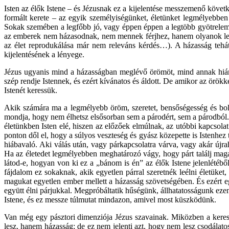
Isten az élők Istene – és Jézusnak ez a kijelentése messzemenő követk
formált kerete – az egyik személyiségünket, életünket legmélyebb
Sokak szemében a legfőbb jó, vagy éppen éppen a legtöbb gyötrelem for
az emberek nem házasodnak, nem mennek férjhez, hanem olyanok les
az élet reprodukálása már nem releváns kérdés…). A házasság tehát
kijelentésének a lényege.
Jézus ugyanis mind a házasságban meglévő örömöt, mind annak hiányát,
szép rendje Istennek, és ezért kívánatos és áldott. De amikor az örökk
Istenét keressük.
Akik számára ma a legmélyebb öröm, szeretet, bensőségesség és bold
mondja, hogy nem élhetsz elsősorban sem a párodért, sem a párodból. 
életünkben Isten elé, hiszen az előzőek elmúlnak, az utóbbi kapcs
ponton dől el, hogy a súlyos veszteség és gyász közepette is Istenhez 
hiábavaló. Aki válás után, vagy párkapcsolatra várva, vagy akár újr
Ha az életedet legmélyebben meghatározó vágy, hogy párt találj ma
látod-e, hogyan von ki ez a „bánom is én” az élők Istene jelenlétéb
fájdalom ez sokaknak, akik egyetlen párral szeretnék leélni életük
magukat egyetlen ember mellett a házasság szövetségében. És ezért eg
együtt élni párjukkal. Megpróbáltatik hűségünk, állhatatosságunk ez
Istene, és ez messze túlmutat mindazon, amivel most küszködünk.
Van még egy pásztori dimenziója Jézus szavainak. Miközben a kereszt
lesz, hanem házasság; de ez nem jelenti azt, hogy nem lesz csodálato