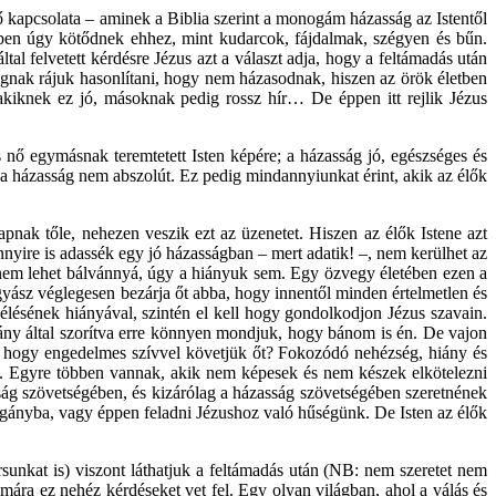
nő kapcsolata – aminek a Biblia szerint a monogám házasság az Istentől
pen úgy kötődnek ehhez, mint kudarcok, fájdalmak, szégyen és bűn.
al felvetett kérdésre Jézus azt a választ adja, hogy a feltámadás után
ak rájuk hasonlítani, hogy nem házasodnak, hiszen az örök életben
akiknek ez jó, másoknak pedig rossz hír… De éppen itt rejlik Jézus
s nő egymásnak teremtetett Isten képére; a házasság jó, egészséges és
gy a házasság nem abszolút. Ez pedig mindannyiunkat érint, akik az élők
nak tőle, nehezen veszik ezt az üzenetet. Hiszen az élők Istene azt
nyire is adassék egy jó házasságban – mert adatik! –, nem kerülhet az
nem lehet bálvánnyá, úgy a hiányuk sem. Egy özvegy életében ezen a
a gyász véglegesen bezárja őt abba, hogy innentől minden értelmetlen és
élésének hiányával, szintén el kell hogy gondolkodjon Jézus szavain.
ny által szorítva erre könnyen mondjuk, hogy bánom is én. De vajon
ad, hogy engedelmes szívvel követjük őt? Fokozódó nehézség, hiány és
et. Egyre többen vannak, akik nem képesek és nem készek elkötelezni
sság szövetségében, és kizárólag a házasság szövetségében szeretnének
agányba, vagy éppen feladni Jézushoz való hűségünk. De Isten az élők
sunkat is) viszont láthatjuk a feltámadás után (NB: nem szeretet nem
mára ez nehéz kérdéseket vet fel. Egy olyan világban, ahol a válás és