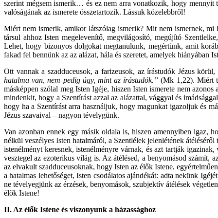
szerint mégsem ismerik… és ez nem arra vonatkozik, hogy mennyit tud
valóságának az ismerete összetartozik. Lássuk közelebbről!
Miért nem ismerik, amikor látszólag ismerik? Mit nem ismernek, mi hi
társul ahhoz Isten megelevenítő, megvilágosító, megújító Szentlelke
Lehet, hogy bizonyos dolgokat megtanulunk, megértünk, amit korább
fakad fel bennünk az az alázat, hála és szeretet, amelyek hiányában I
Ott vannak a szadduceusok, a farizeusok, az írástudók Jézus körül
hatalma van, nem pedig úgy, mint az írástudók.”
(Mk 1,22). Miért t
másképpen szólal meg Isten Igéje, hiszen Isten ismerete nem azonos 
mindenkit, hogy a Szentírást azzal az alázattal, vággyal és imádságg
hogy ha a Szentírást arra használjuk, hogy magunkat igazoljuk és más
Jézus szavaival – nagyon tévelygünk.
Van azonban ennek egy másik oldala is, hiszen amennyiben igaz, hog
nélkül veszélyes Isten hatalmáról, a Szentlélek jelenlétének átélésér
istenélményt keresnek, istenélményre várnak, és azt tartják igazinak,
vesztegel az ezoterikus világ is. Az átélésed, a benyomásod számít, a
az elvakult szadduceusoknak, hogy Isten az élők Istene, egyértelműen 
a hatalmas lehetőséget, Isten csodálatos ajándékát: adta nekünk Igéjé
ne tévelyegjünk az érzések, benyomások, szubjektív átélések végetlen 
élők Istene!
II. Az élők Istene és viszonyunk a házassághoz