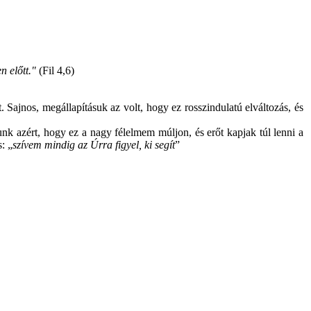
 előtt."
(Fil 4,6)
Sajnos, megállapításuk az volt, hogy ez rosszindulatú elváltozás, és
nk azért, hogy ez a nagy félelmem múljon, és erőt kapjak túl lenni a
: „
szívem mindig az Úrra figyel, ki segít
”