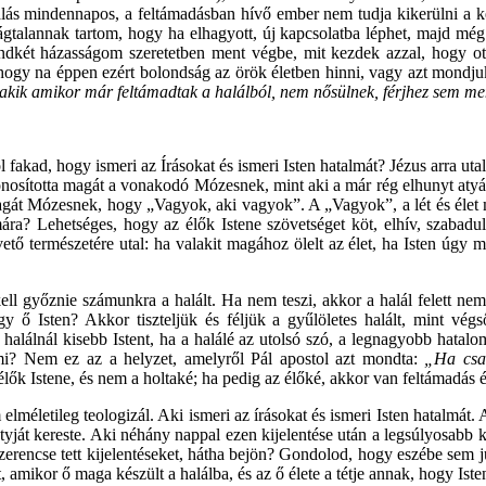
álás mindennapos, a feltámadásban hívő ember nem tudja kikerülni a ké
ságtalannak tartom, hogy ha elhagyott, új kapcsolatba léphet, majd még 
két házasságom szeretetben ment végbe, mit kezdek azzal, hogy ott 
gy na éppen ezért bolondság az örök életben hinni, vagy azt mondjuk 
akik amikor már feltámadtak a halálból, nem nősülnek, férjhez sem
akad, hogy ismeri az Írásokat és ismeri Isten hatalmát? Jézus arra uta
azonosította magát a vonakodó Mózesnek, mint aki a már rég elhunyt atyá
magát Mózesnek, hogy „Vagyok, aki vagyok”. A „Vagyok”, a lét és élet 
ámára? Lehetséges, hogy az élők Istene szövetséget köt, elhív, szabadu
vető természetére utal: ha valakit magához ölelt az élet, ha Isten úgy 
kell győznie számunkra a halált. Ha nem teszi, akkor a halál felett nem
gy ő Isten? Akkor tiszteljük és féljük a gyűlöletes halált, mint vég
 halálnál kisebb Istent, ha a halálé az utolsó szó, a legnagyobb hatal
mi? Nem ez az a helyzet, amelyről Pál apostol azt mondta:
„Ha csa
élők Istene, és nem a holtaké; ha pedig az élőké, akkor van feltámadás 
életileg teologizál. Aki ismeri az írásokat és ismeri Isten hatalmát. Aki
ját kereste. Aki néhány nappal ezen kijelentése után a legsúlyosabb kivé
encse tett kijelentéseket, hátha bejön? Gondolod, hogy eszébe sem ju
mikor ő maga készült a halálba, és az ő élete a tétje annak, hogy Isten