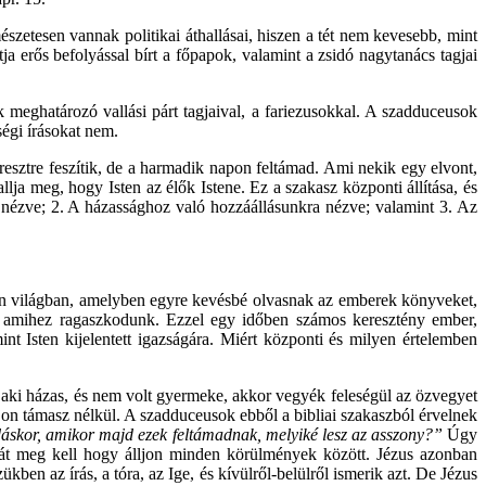
mészetesen vannak politikai áthallásai, hiszen a tét nem kevesebb, mint
ja erős befolyással bírt a főpapok, valamint a zsidó nagytanács tagjai
meghatározó vallási párt tagjaival, a fariezusokkal. A szadduceusok
ségi írásokat nem.
resztre feszítik, de a harmadik napon feltámad. Ami nekik egy elvont,
llja meg, hogy Isten az élők Istene. Ez a szakasz központi állítása, és
 nézve; 2. A házassághoz való hozzáállásunkra nézve; valamint 3. Az
yan világban, amelyben egyre kevésbé olvasnak az emberek könyveket,
e, amihez ragaszkodunk. Ezzel egy időben számos keresztény ember,
t Isten kijelentett igazságára. Miért központi és milyen értelemben
, aki házas, és nem volt gyermeke, akkor vegyék feleségül az özvegyet
jon támasz nélkül. A szadduceusok ebből a bibliai szakaszból érvelnek
áskor, amikor majd ezek feltámadnak, melyiké lesz az asszony?”
Úgy
tehát meg kell hogy álljon minden körülmények között. Jézus azonban
ben az írás, a tóra, az Ige, és kívülről-belülről ismerik azt. De Jézus