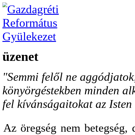
üzenet
"Semmi felől ne aggódjato
könyörgéstekben minden al
fel kívánságaitokat az Isten 
Az öregség nem betegség, d