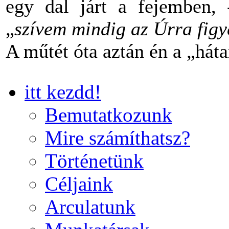
egy dal járt a fejemben,
„
szívem mindig az Úrra figye
A műtét óta aztán én a „há
itt kezdd!
Bemutatkozunk
Mire számíthatsz?
Történetünk
Céljaink
Arculatunk