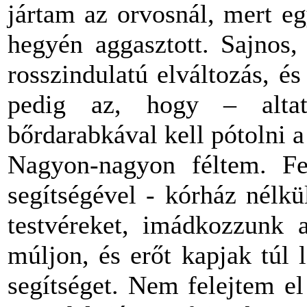
jártam az orvosnál, mert e
hegyén aggasztott. Sajnos,
rosszindulatú elváltozás, é
pedig az, hogy – alta
bőrdarabkával kell pótolni a 
Nagyon-nagyon féltem. Fe
segítségével - kórház nélk
testvéreket, imádkozzunk 
múljon, és erőt kapjak túl
segítséget. Nem felejtem e