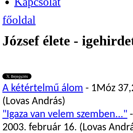
Kapcsolat
főoldal
József élete - igehirde
A kétértelmű álom
- 1Móz 37,2
(Lovas András)
"Igaza van velem szemben..."
-
2003. február 16. (Lovas Andr