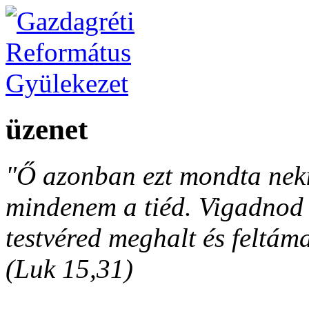
üzenet
"Ő azonban ezt mondta neki
mindenem a tiéd. Vigadnod é
testvéred meghalt és feltáma
(Luk 15,31)