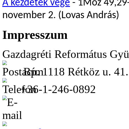
A kezdetek vége
- 1Móz 49,29-
november 2. (Lovas András)
Impresszum
Gazdagréti Református Gyü
Bp. 1118 Rétköz u. 41.
+36-1-246-0892