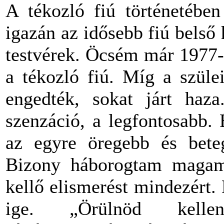
A tékozló fiú történetébe
igazán az idősebb fiú belső
testvérek. Öcsém már 1977-
a tékozló fiú. Míg a szüle
engedték, sokat járt haz
szenzáció, a legfontosabb.
az egyre öregebb és bete
Bizony háborogtam magam
kellő elismerést mindezért.
ige. „Örülnöd kelle