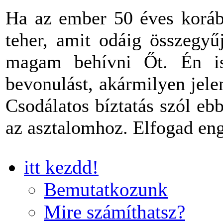
Ha az ember 50 éves korába
teher, amit odáig összegyű
magam behívni Őt. Én is
bevonulást, akármilyen jel
Csodálatos bíztatás szól eb
az asztalomhoz. Elfogad en
itt kezdd!
Bemutatkozunk
Mire számíthatsz?