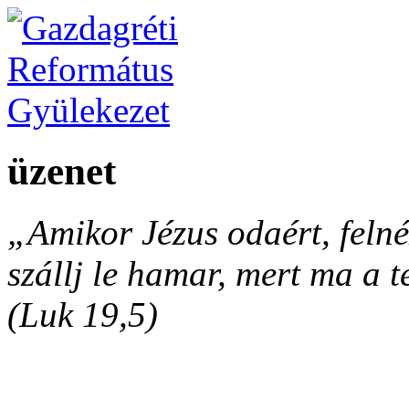
üzenet
„Amikor Jézus odaért, felnéz
szállj le hamar, mert ma a 
(Luk 19,5)