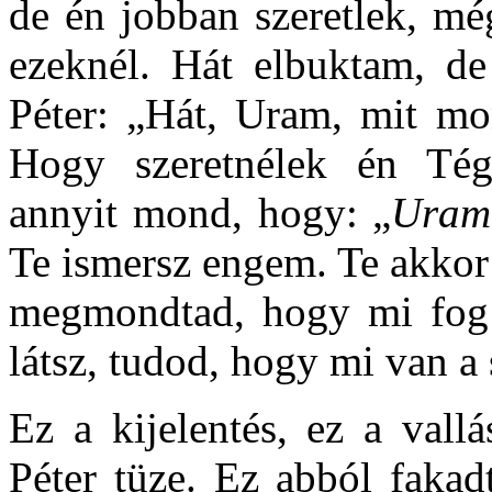
de én jobban szeretlek, mé
ezeknél. Hát elbuktam, 
Péter: „Hát, Uram, mit mo
Hogy szeretnélek én Tég
annyit mond, hogy: „
Uram,
Te ismersz engem. Te akkor 
megmondtad, hogy mi fog t
látsz, tudod, hogy mi van a
Ez a kijelentés, ez a vall
Péter tüze. Ez abból fakad