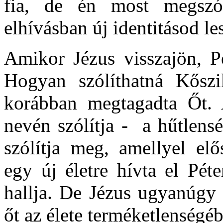
fia, de én most megszól
elhívásban új identitásod le
Amikor Jézus visszajön, Pé
Hogyan szólíthatná Kőszi
korábban megtagadta Őt. 
nevén szólítja - a hűtlens
szólítja meg, amellyel elő
egy új életre hívta el Pét
hallja. De Jézus ugyanúgy 
őt az élete terméketlenségébő