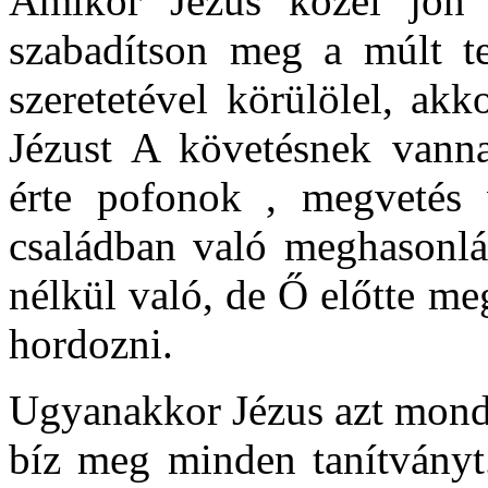
Amikor Jézus közel jön 
szabadítson meg a múlt te
szeretetével körülölel, ak
Jézust A követésnek vanna
érte pofonok , megvetés 
családban való meghasonlá
nélkül való, de Ő előtte m
hordozni.
Ugyanakkor Jézus azt mondj
bíz meg minden tanítványt