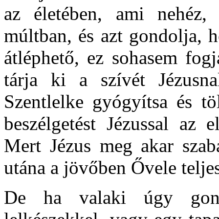
az életében, ami nehéz,
múltban, és azt gondolja,
átléphető, ez sohasem fogj
tárja ki a szívét Jézusn
Szentlelke gyógyítsa és tö
beszélgetést Jézussal az 
Mert Jézus meg akar szaba
utána a jövőben Ővele teljes
De ha valaki úgy gond