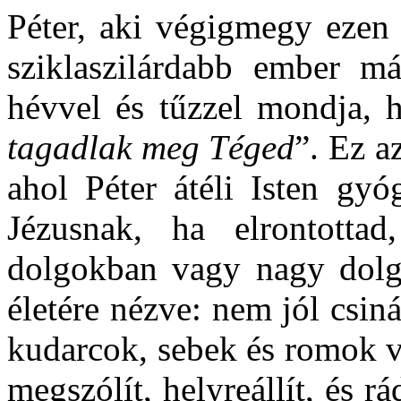
Péter, aki végigmegy ezen 
sziklaszilárdabb ember m
hévvel és tűzzel mondja, 
tagadlak meg Téged
”. Ez a
ahol Péter átéli Isten gyóg
Jézusnak, ha elrontottad
dolgokban vagy nagy dolgo
életére nézve: nem jól csin
kudarcok, sebek és romok 
megszólít, helyreállít, és r