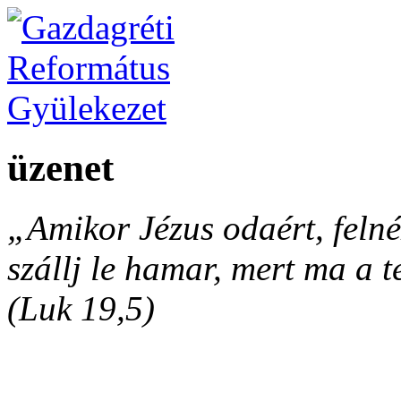
üzenet
„Amikor Jézus odaért, felnéz
szállj le hamar, mert ma a 
(Luk 19,5)