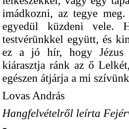
lelkészekkel, vagy egy tapa
imádkozni, az tegye meg. 
egyedül küzdeni vele. 
testvérünkkel együtt, és k
ez a jó hír, hogy Jézus 
kiárasztja ránk az ő Lelkét
egészen átjárja a mi szívün
Lovas András
Hangfelvételről leírta Fejé