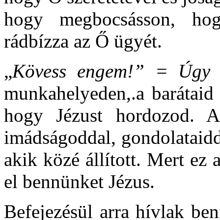
hogy megbocsásson, hog
rádbízza az Ő ügyét.
„
Kövess engem!” = Úgy 
munkahelyeden,.a barátaid 
hogy Jézust hordozod. A s
imádságoddal, gondolataidd
akik közé állított. Mert ez a
el bennünket Jézus.
Befejezésül arra hívlak be