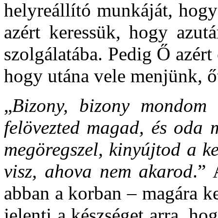
helyreállító munkáját, hog
azért keressük, hogy azutá
szolgálatába. Pedig Ő azért
hogy utána vele menjünk, ő
„
Bizony, bizony mondom n
felövezted magad, és oda m
megöregszel, kinyújtod a ke
visz, ahova nem akarod
.” 
abban a korban – magára kel
jelenti a készséget arra, ho