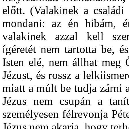
előtt. (Valakinek a családi
mondani: az én hibám, én
valakinek azzal kell sze
ígéretét nem tartotta be, 
Isten elé, nem állhat meg 
Jézust, és rossz a lelkiism
miatt a múlt be tudja zárni
Jézus nem csupán a taní
személyesen félrevonja Pét
Jézus nem akarja, hogy terh