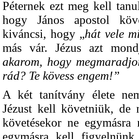
Péternek ezt meg kell tanul
hogy János apostol köve
kiváncsi, hogy „
hát vele m
más vár. Jézus azt mond
akarom, hogy megmaradjon,
rád? Te kövess engem!”
A két tanítvány élete ne
Jézust kell követniük, de 
követésekor ne egymásra 
egymásra kell figyelnünk,