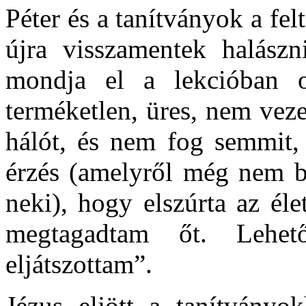
Péter és a tanítványok a fel
újra visszamentek halász
mondja el a lekcióban ol
terméketlen, üres, nem vez
hálót, és nem fog semmit, 
érzés (amelyről még nem be
neki), hogy elszúrta az éle
megtagadtam őt. Lehe
eljátszottam”.
Jézus eljött a tanítványo