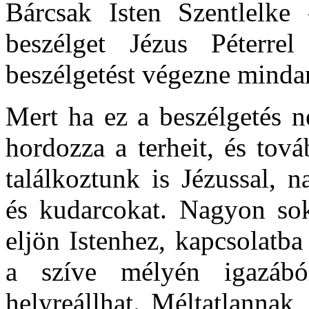
Bárcsak Isten Szentlelke
beszélget Jézus Péterrel
beszélgetést végezne minda
Mert ha ez a beszélgetés n
hordozza a terheit, és tov
találkoztunk is Jézussal, 
és kudarcokat. Nagyon so
eljön Istenhez, kapcsolatba
a szíve mélyén igazáb
helyreállhat. Méltatlannak