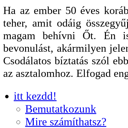
Ha az ember 50 éves korába
teher, amit odáig összegyű
magam behívni Őt. Én is
bevonulást, akármilyen jel
Csodálatos bíztatás szól eb
az asztalomhoz. Elfogad en
itt kezdd!
Bemutatkozunk
Mire számíthatsz?