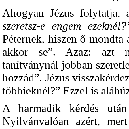
Ahogyan Jézus folytatja, 
szeretsz-e engem ezeknél
Péternek, hiszen ő mondta 
akkor se”. Azaz: azt 
tanítványnál jobban szeret
hozzád”. Jézus visszakérdezi
többieknél?” Ezzel is aláhú
A harmadik kérdés után
Nyilvánvalóan azért, mer