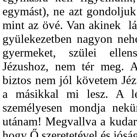
egymást), ne azt gondoljuk
mint az övé. Van akinek lá
gyülekezetben nagyon nehé
gyermeket, szülei ellen
Jézushoz, nem tér meg. 
biztos nem jól követem Jé
a másikkal mi lesz. A l
személyesen mondja nekü
utánam! Megvallva a kudarc
hogy Ő szeretetével és jós