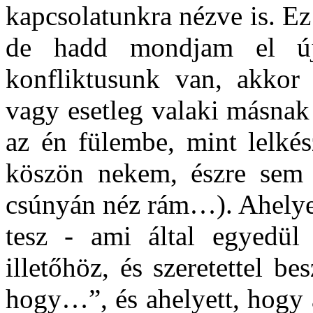
kapcsolatunkra nézve is. Ez
de hadd mondjam el újr
konfliktusunk van, akkor 
vagy esetleg valaki másnak
az én fülembe, mint lelké
köszön nekem, észre sem 
csúnyán néz rám…). Ahelyet
tesz - ami által egyedü
illetőhöz, és szeretettel b
hogy…”, és ahelyett, hogy 