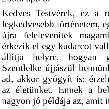
Kedves Testvérek, ez a r
legkedvesebb történetem, eg
újra felelevenítek magam
érkezik el egy kudarcot val
állítja helyre, hogyan
Szentlelke újjászül bennün
ad, akkor gyógyít is: érzel
az életünket. Ennek a be
nagyon jó példája az, amit i