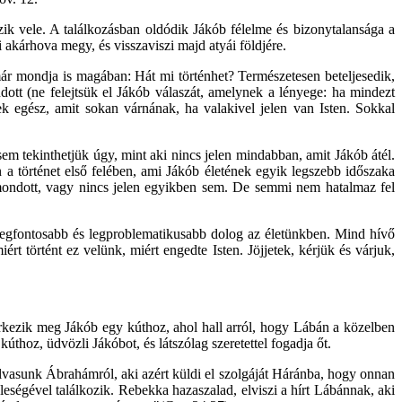
k vele. A találkozásban oldódik Jákób félelme és bizonytalansága a
zi akárhova megy, és visszaviszi majd atyái földjére.
már mondja is magában: Hát mi történhet? Természetesen beteljesedik,
dott (ne felejtsük el Jákób válaszát, amelynek a lényege: ha mindezt
k egész, amit sokan várnának, ha valakivel jelen van Isten. Sokkal
m tekinthetjük úgy, mint aki nincs jelen mindabban, amit Jákób átél.
 a történet első felében, ami Jákób életének egyik legszebb időszaka
t mondott, vagy nincs jelen egyikben sem. De semmi nem hatalmaz fel
k legfontosabb és legproblematikusabb dolog az életünkben. Mind hívő
 történt ez velünk, miért engedte Isten. Jöjjetek, kérjük és várjuk,
érkezik meg Jákób egy kúthoz, ahol hall arról, hogy Lábán a közelben
úthoz, üdvözli Jákóbot, és látszólag szeretettel fogadja őt.
olvasunk Ábrahámról, aki azért küldi el szolgáját Háránba, hogy onnan
eségével találkozik. Rebekka hazaszalad, elviszi a hírt Lábánnak, aki