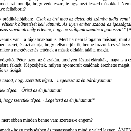
s most azt mondja, hogy vedd észre, te ugyanezt teszed másokkal. Nem 
ye felháborít?
gy prédikációjában:
"Csak az érti meg az életet, aki számba tudja venni 
 vétkeink büntetését kell látnunk. Az ilyen ember szabad az igazságta
 Jézus szavának mély értelme, hogy ne szálljunk szembe a gonosszal."
(A
 velünk van - a fájdalmakban is. Mert ha nem látogatna másban, mint 
mert szeret, és azt akarja, hogy felismerjük őt, benne bízzunk és változ
ikor a megtévesztés tettének a másik oldalán találta magát.
yógyító. Péter, azon az éjszakán, amelyen Jézust elárulták, maga is a c
s sírásra fakadt. Képzeljétek, milyen nyomorult csalónak érezhette magá
ás valóságát:
 tudod, hogy szeretlek téged. - Legeltesd az én bárányaimat!
lek téged. - Őrizd az én juhaimat!
, hogy szeretlek téged. - Legeltesd az én juhaimat!"
, mert ebben minden benne van: szeretsz-e engem?
, feltámadt - hogy mélységben és magasságban mindig veled legyen. ÁME