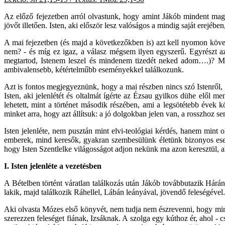
Az előző fejezetben arról olvastunk, hogy amint Jákób mindent mag
jövőt illetően. Isten, aki először lesz valóságos a mindig saját erejéb
A mai fejezetben (és majd a következőkben is) azt kell nyomon követ
nem? - és míg ez igaz, a válasz mégsem ilyen egyszerű. Egyrészt azé
megtartod, Istenem leszel és mindenem tizedét neked adom….)? Másr
ambivalensebb, kétértelműbb eseményekkel találkozunk.
Azt is fontos megjegyeznünk, hogy a mai részben nincs szó Istenről,
Isten, aki jelenlétét és oltalmát ígérte az Ézsau gyilkos dühe elől
lehetett, mint a történet második részében, ami a legsötétebb évek
minket arra, hogy azt állítsuk: a jó dolgokban jelen van, a rosszhoz s
Isten jelenléte, nem pusztán mint elvi-teológiai kérdés, hanem mint
emberek, mind keresők, gyakran szembesülünk életünk bizonyos esemén
hogy Isten Szentlelke világosságot adjon nekünk ma azon keresztül, a
I. Isten jelenléte a vezetésben
A Bételben történt váratlan találkozás után Jákób továbbutazik Hárá
lakik, majd találkozik Ráhellel, Lábán leányával, jövendő feleségével.
Aki olvasta Mózes első könyvét, nem tudja nem észrevenni, hogy minth
szerezzen feleséget fiának, Izsáknak. A szolga egy kúthoz ér, ahol -