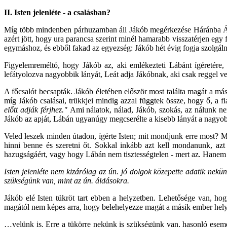
II. Isten jelenléte - a csalásban?
Míg több mindenben párhuzamban áll Jákób megérkezése Háránba Ábra
azért jött, hogy ura parancsa szerint minél hamarabb visszatérjen eg
egymáshoz, és ebből fakad az egyezség: Jákób hét évig fogja szolgálni
Figyelemreméltó, hogy Jákób az, aki emlékezteti Lábánt ígéretére
lefátyolozva nagyobbik lányát, Leát adja Jákóbnak, aki csak reggel ves
A főcsalót becsapták. Jákób életében először most találta magát a mási
míg Jákób csalásai, trükkjei mindig azzal függtek össze, hogy ő, a 
előtt adják férjhez."
Ami nálatok, nálad, Jákób, szokás, az nálunk n
Jákób az apját, Lábán ugyanúgy megcserélte a kisebb lányát a nagyob
Veled leszek minden útadon, ígérte Isten; mit mondjunk erre most? M
hinni benne és szeretni őt. Sokkal inkább azt kell mondanunk, a
hazugságáért, vagy hogy Lábán nem tisztességtelen - mert az. Hanem 
Isten jelenléte nem kizárólag az ún. jó dolgok közepette adatik ne
szükségünk van, mint az ún. áldásokra.
Jákób elé Isten tükröt tart ebben a helyzetben. Lehetősége van, ho
magától nem képes arra, hogy belehelyezze magát a másik ember helyz
…velünk is. Erre a tükörre nekünk is szükségünk van, hasonló esemén