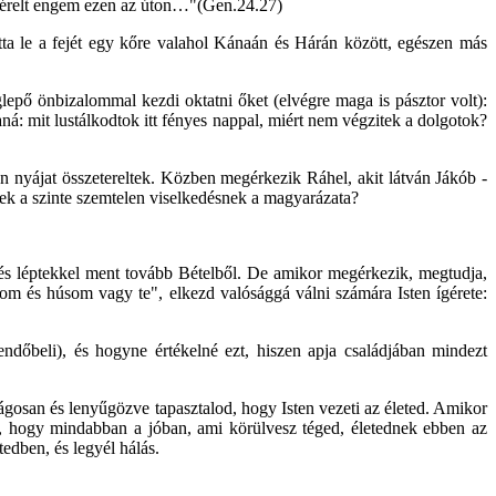
vezérelt engem ezen az úton…"(Gen.24.27)
otta le a fejét egy kőre valahol Kánaán és Hárán között, egészen más
lepő önbizalommal kezdi oktatni őket (elvégre maga is pásztor volt):
á: mit lustálkodtok itt fényes nappal, miért nem végzitek a dolgotok?
 nyájat összetereltek. Közben megérkezik Ráhel, akit látván Jákób -
nek a szinte szemtelen viselkedésnek a magyarázata?
l és léptekkel ment tovább Bételből. De amikor megérkezik, megtudja,
ntom és húsom vagy te", elkezd valósággá válni számára Isten ígérete:
endőbeli), és hogyne értékelné ezt, hiszen apja családjában mindezt
ilágosan és lenyűgözve tapasztalod, hogy Isten vezeti az életed. Amikor
, hogy mindabban a jóban, ami körülvesz téged, életednek ebben az
tedben, és legyél hálás.