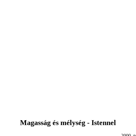
Magasság és mélység - Istennel
0. nov. 12