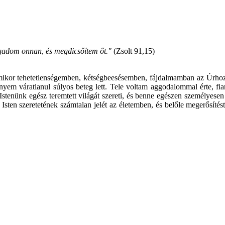
gadom onnan, és megdicsőítem őt."
(Zsolt 91,15)
ikor tehetetlenségemben, kétségbeesésemben, fájdalmamban az Úrhoz k
áratlanul súlyos beteg lett. Tele voltam aggodalommal érte, fiamér
! Istenünk egész teremtett világát szereti, és benne egészen személyese
sten szeretetének számtalan jelét az életemben, és belőle megerősít