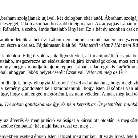
hám szolgájának útjával, két dologban eltér attól. Ábrahám szolgája 
y feleséggel, Jákób azonban hosszabb ideig marad. Az anyagias Lábán min
 Ráhelért, a szebb, ámde fiatalabb lányáért. Ez a hét év azonban csak n
, amikor letelik a hét év. Lábán nem mond semmit, hanem megszervez
zi észre a csalást. Fájdalmasan kiált fel:
"Mit tettél velem? Hát nem Rá
k oldalon. Edig ő volt az, aki ügyeskedett, aki manipulált, ő csapta be 
fiatalabb, megszerezze az elsőszülöttnek járó kiváltságokokat, most ez
em így megy - mondja tulajdonképpen Lábán, talán egy kis kárörömme
bal, ahogyan Jákób helyet cserélt Ézsauval.
Vele van még az Úr?
ondhatjuk, hogy elhagyta Jákóbot? Ezzel azt állítanánk, hogy megbízh
zt a kemény gondolatot kell kimondanunk, hogy Isten Jákóbbal van a
úgy, hogy amit enged megtörténni, az nem véletlen. Annak meg kell tö
künk. De sokan gondokodnak így, és nem keresik az Úr jelenlétét, munk
gy az átverés és manipuláció valóságát a kárvallott oldalán is megk
etébe (empátia), hát majd Isten teszi ezt meg…
yekben esetleg éppen Isten látogat meg minket. Itt vagy most, tele kes