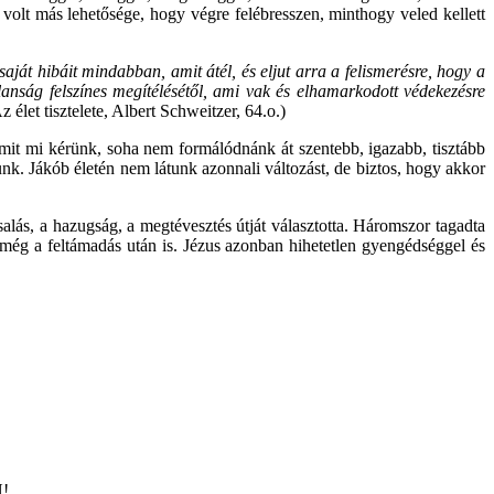
volt más lehetősége, hogy végre felébresszen, minthogy veled kellett
saját hibáit mindabban, amit átél, és eljut arra a felismerésre, hogy a
lanság felszínes megítélésétől, ami vak és elhamarkodott védekezésre
z élet tisztelete, Albert Schweitzer, 64.o.)
amit mi kérünk, soha nem formálódnánk át szentebb, igazabb, tisztább
zunk. Jákób életén nem látunk azonnali változást, de biztos, hogy akkor
salás, a hazugság, a megtévesztés útját választotta. Háromszor tagadta
t még a feltámadás után is. Jézus azonban hihetetlen gyengédséggel és
N!