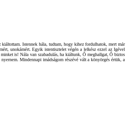
iáltottam. Istennek hála, tudtam, hogy kihez fordulhatok, mert már
t, unokámért. Egyik istentisztelet végén a lelkész ezzel az Igével
n minket is! Nála van szabadulás, ha kiáltunk, Ő meghallgat, Ő biztos
ést nyernem. Mindennapi imádságom részévé vált a könyörgés értük, a