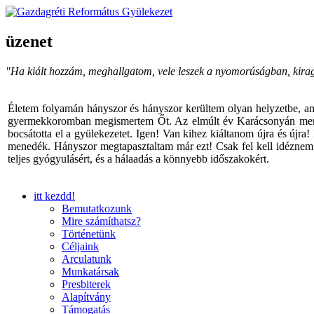
üzenet
"Ha kiált hozzám, meghallgatom, vele leszek a nyomorúságban, kira
Életem folyamán hányszor és hányszor kerültem olyan helyzetbe, am
gyermekkoromban megismertem Őt. Az elmúlt év Karácsonyán menyem v
bocsátotta el a gyülekezetet. Igen! Van kihez kiáltanom újra és újra
menedék. Hányszor megtapasztaltam már ezt! Csak fel kell idéznem I
teljes gyógyulásért, és a hálaadás a könnyebb időszakokért.
itt kezdd!
Bemutatkozunk
Mire számíthatsz?
Történetünk
Céljaink
Arculatunk
Munkatársak
Presbiterek
Alapítvány
Támogatás