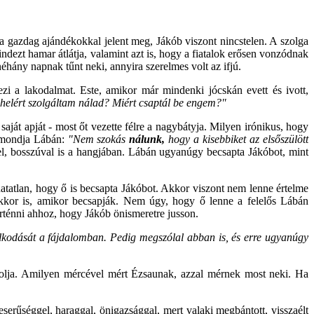
gazdag ajándékokkal jelent meg, Jákób viszont nincstelen. A szolga
dezt hamar átlátja, valamint azt is, hogy a fiatalok erősen vonzódnak
éhány napnak tűnt neki, annyira szerelmes volt az ifjú.
i a lakodalmat. Este, amikor már mindenki jócskán evett és ivott,
helért szolgáltam nálad? Miért csaptál be engem?"
saját apját - most őt vezette félre a nagybátyja. Milyen irónikus, hogy
t mondja Lábán:
"Nem szokás
nálunk,
hogy a kisebbiket az elsőszülött
l, bosszúval is a hangjában. Lábán ugyanúgy becsapta Jákóbot, mint
atatlan, hogy ő is becsapta Jákóbot. Akkor viszont nem lenne értelme
kkor is, amikor becsapják. Nem úgy, hogy ő lenne a felelős Lábán
rténni ahhoz, hogy Jákób önismeretre jusson.
álkodását a fájdalomban. Pedig megszólal abban is, és erre ugyanúgy
óstolja. Amilyen mércével mért Ézsaunak, azzal mérnek most neki. Ha
erűséggel, haraggal, önigazsággal, mert valaki megbántott, visszaélt