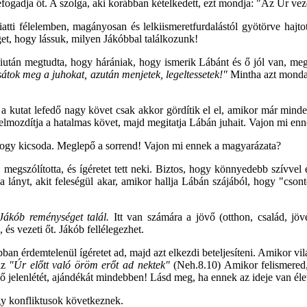
befogadja őt. A szolga, aki korábban kételkedett, ezt mondja: "Az Úr 
atti félelemben, magányosan és lelkiismeretfurdalástól gyötörve hajt
et, hogy lássuk, milyen Jákóbbal találkozunk!
iután megtudta, hogy hárániak, hogy ismerik Lábánt és ő jól van, meg
ssátok meg a juhokat, azután menjetek, legeltessetek!"
Mintha azt mondan
kutat lefedő nagy követ csak akkor gördítik el el, amikor már minden
a elmozdítja a hatalmas követ, majd megitatja Lábán juhait. Vajon mi en
hogy kicsoda. Meglepő a sorrend! Vajon mi ennek a magyarázata?
, megszólította, és ígéretet tett neki. Biztos, hogy könnyedebb szívve
a lányt, akit feleségül akar, amikor hallja Lábán szájából, hogy "cso
 Jákób reménységet talál.
Itt van számára a jövő (otthon, család, jöv
 és vezeti őt. Jákób fellélegezhet.
bban érdemtelenül ígéretet ad, majd azt elkezdi beteljesíteni. Amikor v
az
"Úr előtt való öröm erőt ad nektek"
(Neh.8.10) Amikor felismered
 ő jelenlétét, ajándékát mindebben! Lásd meg, ha ennek az ideje van éle
ogy konfliktusok következnek.