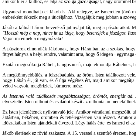
amikor kiér a kúthoz, és látja az szolga gazdagságát, nagy örömmel 
Ugyanezt mondhatja el Jákób is. Aki rettegve, az ismeretlen jövő mi
emberként érkezik meg a úticéljához. Vizsgáljuk meg jobban a szöveg
Jákób a kútnál három heverésző juhnyájat lát, meg a pásztoraikat. M
"Hosszú még a nap, nincs itt az ideje, hogy betereljék a jószágot. Ita
Vajon mi ennek a magyarázata?
A pásztorok elmondják Jákóbnak, hogy Háránban az a szokás, hogy a 
fittyet hányva a helyi rendre, valamint arra, hogy ő idegen - egymag
Ezután megcsókolja Ráhelt, hangosan sír, majd elmondja Ráhelnek, 
A megkönnyebbülés, a felszabadulás, az öröm. Isten találkozott vele
hogy Lábán él, jól van, és ő útja végéhez ért, majd amikor meglátja 
veled vagyok, megőrizlek, bármerre mész.
Az Istennel való találkozás magabiztosságot, örömöt, energiát ad.
elvesztette. Isten otthont és családot készít az otthontalan menekültnek,
Ez Isten jelenlétének nyilvánvaló jele. Amikor váratlanul megszólít, a
áldásban, békében, örömben és fellélegzésben van részed. Amikor 
időszakában Isten ajándékait élvezed. Légy hálás érte, és ismerd el az
Jákób életének ez rövid szakasza. A 15. verssel a szentíró érezteti, h