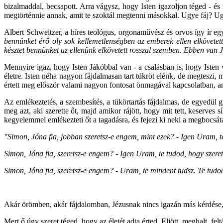
bizalmaddal, becsapott. Arra vágysz, hogy Isten igazoljon téged - é
megtörténnie annak, amit te szoktál megtenni másokkal. Ugye fáj? Ug
Albert Schweitzer, a híres teológus, orgonaművész és orvos így ír e
bennünket érő oly sok kellemetlenségben az emberek ellen elkövetett
késztet bennünket az ellenünk elkövetett rosszal szemben. Ebben van
Mennyire igaz, hogy Isten Jákóbbal van - a csalásban is, hogy Isten
életre. Isten néha nagyon fájdalmasan tart tükröt elénk, de megteszi, 
értett meg először valami nagyon fontosat önmagával kapcsolatban, am
Az emlékeztetés, a szembesítés, a tükörtartás fájdalmas, de egyedül g
meg azt, aki szerette őt, majd amikor rájött, hogy mit tett, keserve
kegyelemmel emlékezteti őt a tagadásra, és fejezi ki neki a megbocsát
"Simon, Jóna fia, jobban szeretsz-e engem, mint ezek? - Igen Uram, te
Simon, Jóna fia, szeretsz-e engem? - Igen Uram, te tudod, hogy szeret
Simon, Jóna fia, szeretsz-e engem? - Uram, te mindent tudsz. Te tudod
Akár örömben, akár fájdalomban, Jézusnak nincs igazán más kérdése
Mert ő úgy szeret téged, hogy az életét adta érted. Eljött, meghalt