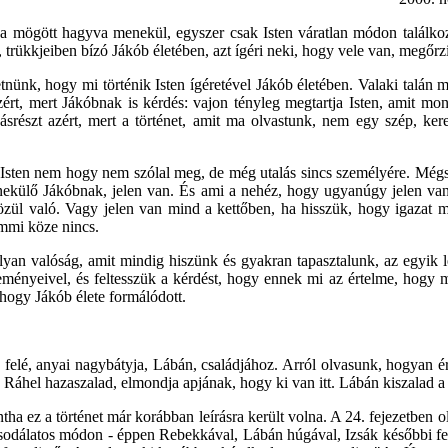
a mögött hagyva menekül, egyszer csak Isten váratlan módon találkozi
en, trükkjeiben bízó Jákób életében, azt ígéri neki, hogy vele van, megőr
nünk, hogy mi történik Isten ígéretével Jákób életében. Valaki talán 
rt, mert Jákóbnak is kérdés: vajon tényleg megtartja Isten, amit mon
észt azért, mert a történet, amit ma olvastunk, nem egy szép, kere
 Isten nem hogy nem szólal meg, de még utalás sincs személyére. Mégse
 menekülő Jákóbnak, jelen van. És ami a nehéz, hogy ugyanúgy jelen van
 közül való. Vagy jelen van mind a kettőben, ha hisszük, hogy igaza
emmi köze nincs.
 olyan valóság, amit mindig hiszünk és gyakran tapasztalunk, az egyi
yeivel, és feltesszük a kérdést, hogy ennek mi az értelme, hogy miért
hogy Jákób élete formálódott.
n felé, anyai nagybátyja, Lábán, családjához. Arról olvasunk, hogyan 
 Ráhel hazaszalad, elmondja apjának, hogy ki van itt. Lábán kiszalad a k
a ez a történet már korábban leírásra került volna. A 24. fejezetben 
 csodálatos módon - éppen Rebekkával, Lábán húgával, Izsák későbbi fel