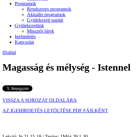
Programok
Rendszeres programok
Aktuális programok
Gyülekezeti naptár
Gyülekezetünk
Missziói hírek
Igehirdetés
Kapcsolat
főoldal
Magasság és mélység - Istennel
VISSZA A SOROZAT OLDALÁRA
AZ IGEHIRDETÉS LETÖLTÉSE PDF FÁJLKÉNT
Lekció: Jn 21,15-19 / Textus: 1Móz 29,1-30
200