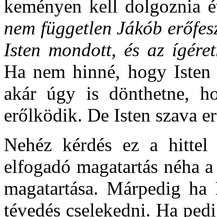
keményen kell dolgoznia 
nem független Jákób erőfesz
Isten mondott, és az ígéretr
Ha nem hinné, hogy Isten 
akár úgy is dönthetne, h
erőlködik. De Isten szava erő
Nehéz kérdés ez a hittel k
elfogadó magatartás néha a
magatartása. Márpedig ha I
tévedés cselekedni. Ha pedi