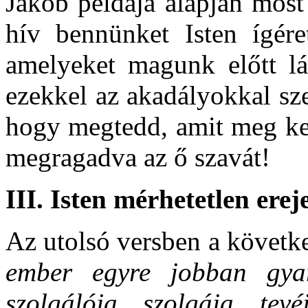
Jákób példája alapján most
hív bennünket Isten ígér
amelyeket magunk előtt lá
ezekkel az akadályokkal sze
hogy megtedd, amit meg kel
megragadva az ő szavát!
III. Isten mérhetetlen erej
Az utolsó versben a követk
ember egyre jobban gyar
szolgálója, szolgája, te