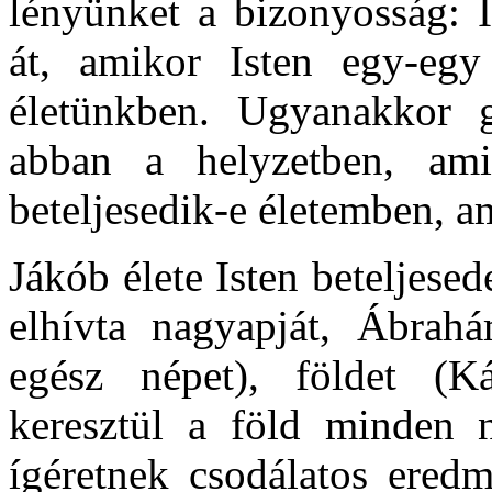
lényünket a bizonyosság: I
át, amikor Isten egy-egy
életünkben. Ugyanakkor g
abban a helyzetben, ami
beteljesedik-e életemben, a
Jákób élete Isten beteljesed
elhívta nagyapját, Ábrahá
egész népet), földet (Ká
keresztül a föld minden 
ígéretnek csodálatos ered