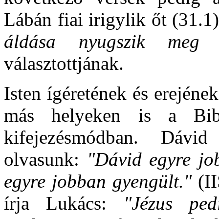
Lábán fiai irigylik őt (31.1
áldása nyugszik meg r
választottjának.
Isten ígéretének és erején
más helyeken is a Bib
kifejezésmódban. Dávid
olvasunk:
"Dávid egyre jo
egyre jobban gyengült."
(I
írja Lukács:
"Jézus ped