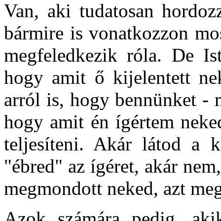
Van, aki tudatosan hordozz
bármire is vonatkozzon most
megfeledkezik róla. De Is
hogy amit ő kijelentett n
arról is, hogy bennünket - 
hogy amit én ígértem neked
teljesíteni. Akár látod a 
"ébred" az ígéret, akár nem
megmondott neked, azt meg 
Azok számára pedig, aki