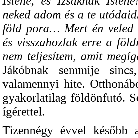
Istene, és Izsáknak Istene
neked adom és a te utódaid
föld pora… Mert én veled 
és visszahozlak erre a föl
nem teljesítem, amit megí
Jákóbnak semmije sincs
valamennyi hite. Otthonábó
gyakorlatilag földönfutó. 
ígérettel.
Tizennégy évvel később a