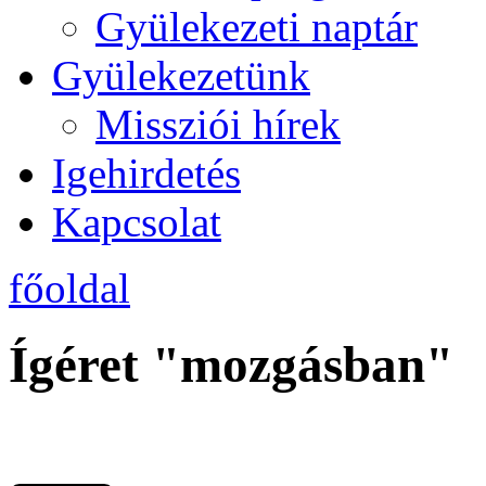
Gyülekezeti naptár
Gyülekezetünk
Missziói hírek
Igehirdetés
Kapcsolat
főoldal
Ígéret "mozgásban"