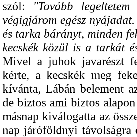
szól:
"Tovább legeltete
végigjárom egész nyájadat.
és tarka bárányt, minden fe
kecskék közül is a tarkát é
Mivel a juhok javarészt fe
kérte, a kecskék meg feke
kívánta, Lábán belement az
de biztos ami biztos alapo
másnap kiválogatta az összes 
nap járóföldnyi távolságra 