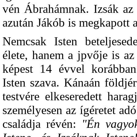
vén Ábrahámnak. Izsák az á
azután Jákób is megkapott a
Nemcsak Isten beteljesed
élete, hanem a jpvője is az
képest 14 évvel korábban
Isten szava. Kánaán földjé
testvére elkeseredett harag
személyesen az ígéretet adó 
családja révén:
"Én vagyo