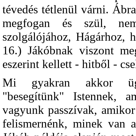
tévedés tétlenül várni. Ábr
megfogan és szül, ne
szolgálójához, Hágárhoz, h
16.) Jákóbnak viszont meg 
eszerint kellett - hitből - cs
Mi gyakran akkor ügy
"besegítünk" Istennek, a
vagyunk passzívak, amikor 
felismernénk, minek van az