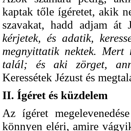
kaptak tőle ígéretet, akik
szavakat, hadd adjam át J
kérjetek, és adatik, keress
megnyittatik nektek. Mert 
talál; és aki zörget, an
Keressétek Jézust és megtalá
II. Ígéret és küzdelem
Az ígéret megelevenedés
könnyen eléri, amire vágyik