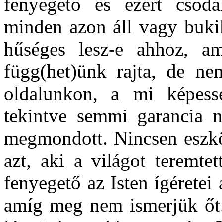
fenyegető és ezért csodá
minden azon áll vagy bukik
hűséges lesz-e ahhoz, am
függ(het)ünk rajta, de n
oldalunkon, a mi képessé
tekintve semmi garancia ni
megmondott. Nincsen eszkö
azt, aki a világot teremte
fenyegető az Isten ígéretei a
amíg meg nem ismerjük őt. 