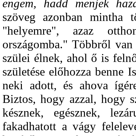
engem, hadd menjek haz
szöveg azonban mintha 
"helyemre", azaz otth
országomba." Többről van s
szülei élnek, ahol ő is feln
születése előhozza benne Is
neki adott, és ahova ígére
Biztos, hogy azzal, hogy sz
késznek, egésznek, lezá
fakadhatott a vágy felelev