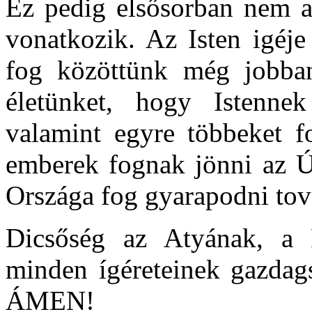
Ez pedig elsősorban nem a
vonatkozik. Az Isten igéje
fog közöttünk még jobban
életünket, hogy Istennek
valamint egyre többeket fo
emberek fognak jönni az Ú
Országa fog gyarapodni tov
Dicsőség az Atyának, a F
minden ígéreteinek gazdags
ÁMEN!