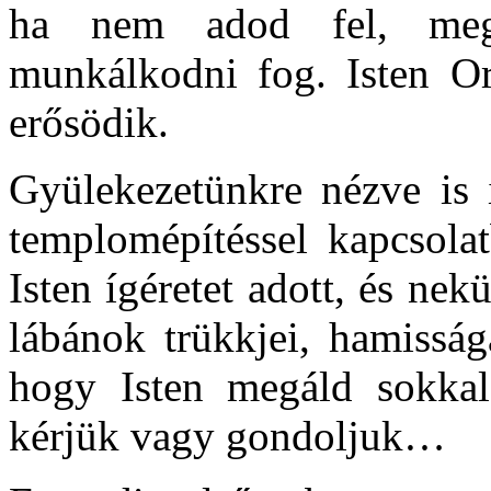
ha nem adod fel, megl
munkálkodni fog. Isten Or
erősödik.
Gyülekezetünkre nézve is
templomépítéssel kapcsola
Isten ígéretet adott, és ne
lábánok trükkjei, hamisság
hogy Isten megáld sokka
kérjük vagy gondoljuk…