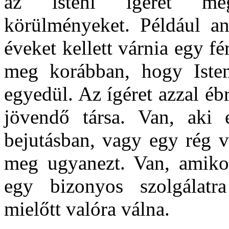
az isteni ígéret meg
körülményeket. Például an
éveket kellett várnia egy fé
meg korábban, hogy Iste
egyedül. Az ígéret azzal éb
jövendő társa. Van, aki 
bejutásban, vagy egy rég v
meg ugyanezt. Van, amikor 
egy bizonyos szolgálatra
mielőtt valóra válna.