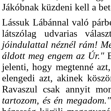
Jákóbnak küzdeni kell a bet
Lássuk Lábánnal való párbe
látszólag udvarias válas
jóindulattal néznél rám! M
áldott meg engem az Úr."
jelenti, hogy megtenné azt
elengedi azt, akinek köszö
Ravaszul csak annyit m
tartozom, és én megadom.