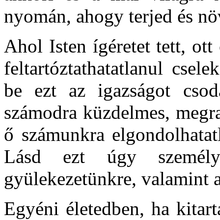
nyomán, ahogy terjed és növ
Ahol Isten ígéretet tett, ott
feltartóztathatatlanul cse
be ezt az igazságot csodá
számodra küzdelmes, megrag
ő számunkra elgondolhatat
Lásd ezt úgy személy
gyülekezetünkre, valamint a
Egyéni életedben, ha kitart