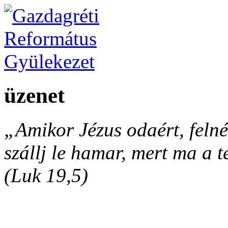
üzenet
„Amikor Jézus odaért, felnéz
szállj le hamar, mert ma a 
(Luk 19,5)