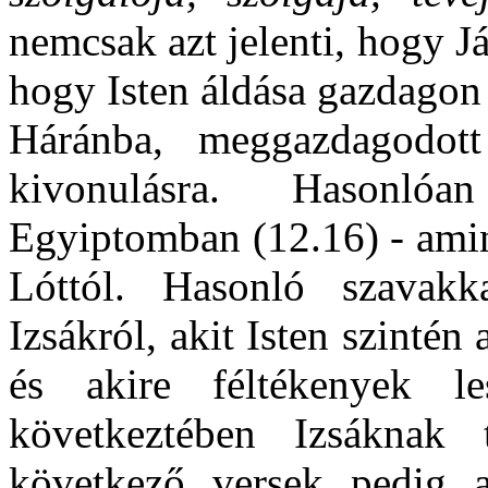
nemcsak azt jelenti, hogy J
hogy Isten áldása gazdagon 
Háránba, meggazdagodot
kivonulásra. Hasonló
Egyiptomban (12.16) - ami
Lóttól. Hasonló szavak
Izsákról, akit Isten szinté
és akire féltékenyek le
következtében Izsáknak
következő versek pedig 