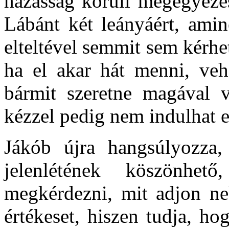
házasság körüli megegyezés
Lábánt két leányáért, ami
elteltével semmit sem kérhe
ha el akar hát menni, veh
bármit szeretne magával v
kézzel pedig nem indulhat el
Jákób újra hangsúlyozza
jelenlétének köszönhe
megkérdezni, mit adjon ne
értékeset, hiszen tudja, h