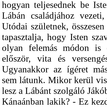
hogyan teljesednek be Iste
Lábán családjához vezeti,
Utódai születnek, összesen
tapasztalja, hogy Isten sz
olyan felemás módon is 
először, vita és versengé
Ugyanakkor az ígéret más
sem látunk. Mikor kerül vi
lesz a Lábánt szolgáló Jákó
Kánaánban lakik? - Ez kezd