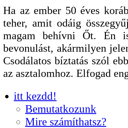
Ha az ember 50 éves korába
teher, amit odáig összegyű
magam behívni Őt. Én is
bevonulást, akármilyen jel
Csodálatos bíztatás szól eb
az asztalomhoz. Elfogad en
itt kezdd!
Bemutatkozunk
Mire számíthatsz?