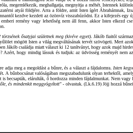
g róla, megemlékezik, meghallgatja, megnyitja a méhét. Istennek különle
zatérni atyái földjére. Arra a földre, amit Isten ígért Ábrahámnak, I
nnantól kezdve kezdett az özönvíz visszahúzódni. Ez a kifejezés egy új 
emberi remény vagy lehetőség nem áll fenn, akkor Isten elkezd csele
on.
 törzsének ősatyjai születnek meg (kivéve egyet).
Jákób fiaitól szárma
gyűlölet mögött Isten a világ megváltásának tervét szövögeti. Mert azo
en Jákób családja miatt választ ki 12 tanítványt, hogy azok majd hird
? Azért, hogy mindig lássuk és tudjuk: az üdvösség reményét nem az 
re adja meg a megoldást a bűnre, és a választ a fájdalomra.
Isten keg
rhét. A bűnbocsánat valóságában megszabadulunk olyan terhektől, amel
 Őt is becsapták, elárulták, ő hordozza minden fájdalmunkat. Nem vagy
őle, és mindenkit meggyógyított"
- olvastuk
.
(Lk.6.19) Jöjj hozzá bűnei