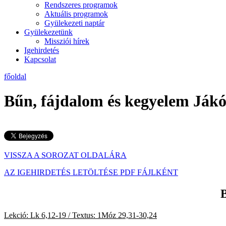
Rendszeres programok
Aktuális programok
Gyülekezeti naptár
Gyülekezetünk
Missziói hírek
Igehirdetés
Kapcsolat
főoldal
Bűn, fájdalom és kegyelem Ják
VISSZA A SOROZAT OLDALÁRA
AZ IGEHIRDETÉS LETÖLTÉSE PDF FÁJLKÉNT
B
Lekció: Lk 6,12-19 / Textus: 1Móz 29,31-30,24
200