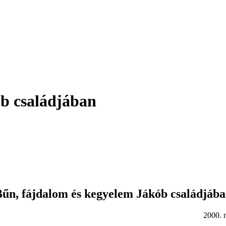
ób családjában
űn, fájdalom és kegyelem Jákób családjáb
0. nov. 1