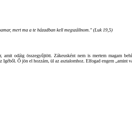
le hamar, mert ma a te házadban kell megszállnom." (Luk 19,5)
r, amit odáig összegyűjtött. Zákeusként nem is mertem magam behív
 az Igéből. Ő jön el hozzám, ül az asztalomhoz. Elfogad engem „amint 