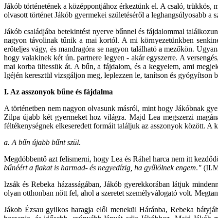
Jákób történetének a középpontjához érkeztünk el. A csaló, trükkös, 
olvasott történet Jákób gyermekei születéséről a leghangsúlyosabb a 
Jákób családjába betekintést nyerve bűnnel és fájdalommal találkozu
nagyon távolinak tűnik a mai kortól. A mi környezetünkben senkinek
erőteljes vágy, és mandragóra se nagyon található a mezőkön. Ugyan
hogy valakinek két ún. partnere legyen - akár egyszerre. A versengés,
mai korba ültessük át. A bűn, a fájdalom, és a kegyelem, ami megjel
Igéjén keresztül vizsgáljon meg, leplezzen le, tanítson és gyógyítson 
I. Az asszonyok bűne és fájdalma
A történetben nem nagyon olvasunk másról, mint hogy Jákóbnak gyerme
Zilpa újabb két gyermeket hoz világra. Majd Lea megszerzi magána
féltékenységnek elkeseredett formáit találjuk az asszonyok között. A
a. A bűn újabb bűnt szül.
Megdöbbentő azt felismerni, hogy Lea és Ráhel harca nem itt kezdődö
bűnéért a fiakat is harmad- és negyedízig, ha gyűlölnek engem."
(II.
Izsák és Rebeka házasságában, Jákób gyerekkorában látjuk mindenne
olyan otthonban nőtt fel, ahol a szeretet személyválogató volt. Megtanu
Jákob Ézsau gyilkos haragja elől menekül Háránba, Rebeka bátyjáho