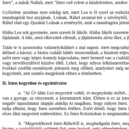
Isten",
a másik Naftali, mert
"Isten volt velem a küzdelemben, amikor
Győzelme azonban nem sokáig tart, mert Lea is él ezzel az eszközz
mandragórát hoz anyjának, Leának, Ráhel azonnal kér a növényből, a
Ráhel elad egy éjszakát Leának a reményért, amit a mandragóra jelen
Hiába Lea sok gyermeke, nem szereti őt Jákób. Hiába Jákób szeretete
fájdalmát.
A bűn, amit elkövettek ellenük, a fájdalomba zárta őket, a
Talán te is azonosulsz valamelyikükkel a mai napon: mert megcsaltak és
átélned a káoszt, a biztos családi háttér összeomlását, a bizalom tel
azért nem vagy képes komoly kapcsolatra, mert benned van a csalódás
vagy nevelőszülővel küzdve éltél. Lehet, hogy súlyos lelkiismeretfu
évekkel ezelőtti események jelennek meg előtted, amelyeket még nem 
kegyelmét, ami szintén megjelenik ebben a történetben.
II. Isten kegyelme és együttérzése
a. "Az Úr látta Lea megvetett voltát, és megnyitotta méhét
van a gyenge, az elnyomott, a kisemmizett iránt. Ebben is ez az iste
negatív tapasztalatai alapján alakítja ki magában, hogy milyen Isten
tudja elhinni, hogy Isten szemében értékes. Ezért döntő, hogy Isten 
része által megvetett emberekhez. Ez Isten Krisztusban is megmutatkoz
b. "Megemlékezett Isten Ráhelről is, meghallgatta Isten, m
hiszen a szolgálójától született fiak nem hoznak neki elégedettsége