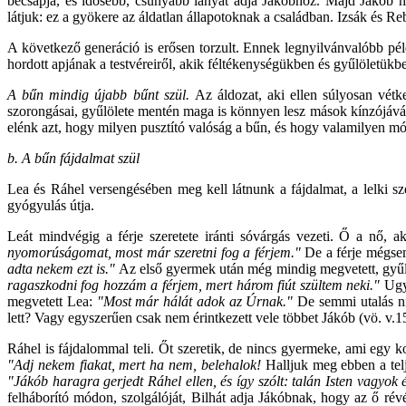
becsapja, és idősebb, csúnyább lányát adja Jákóbhoz. Majd Jákób me
látjuk: ez a gyökere az áldatlan állapotoknak a családban. Izsák és 
A következő generáció is erősen torzult. Ennek legnyilvánvalóbb példáj
hordott apjának a testvéreiről, akik féltékenységükben és gyűlöletük
A bűn mindig újabb bűnt szül.
Az áldozat, aki ellen súlyosan vétk
szorongásai, gyűlölete mentén maga is könnyen lesz mások kínzójává. 
elénk azt, hogy milyen pusztító valóság a bűn, és hogy valamilyen 
b. A bűn fájdalmat szül
Lea és Ráhel versengésében meg kell látnunk a fájdalmat, a lelki sz
gyógyulás útja.
Leát mindvégig a férje szeretete iránti sóvárgás vezeti. Ő a nő, a
nyomorúságomat, most már szeretni fog a férjem."
De a férje mégse
adta nekem ezt is."
Az első gyermek után még mindig megvetett, gyűlö
ragaszkodni fog hozzám a férjem, mert három fiút szültem neki."
Ugy
megvetett Lea:
"Most már hálát adok az Úrnak."
De semmi utalás ni
lett? Vagy egyszerűen csak nem érintkezett vele többet Jákób (vö. v.1
Ráhel is fájdalommal teli. Őt szeretik, de nincs gyermeke, ami egy k
"Adj nekem fiakat, mert ha nem, belehalok!
Halljuk meg ebben a tel
"Jákób haragra gerjedt Ráhel ellen, és így szólt: talán Isten vagyo
felháborító módon, szolgálóját, Bilhát adja Jákóbnak, hogy az ő ré