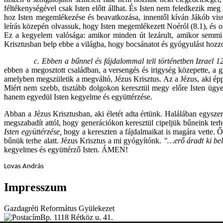
féltékenységével csak Isten előtt állhat. És Isten nem feledkezik me
hoz Isten megemlékezése és beavatkozása, innentől kíván Jákób viss
leírás közepén olvassuk, hogy Isten megemlékezett Noéról (8.1), és o
Ez a kegyelem valósága: amikor minden út lezárult, amikor semmi 
Krisztusban belp ebbe a világba, hogy bocsánatot és gyógyulást hozz
c. Ebben a bűnnel és fájdalommal teli történetben Izrael 12
ebben a megosztott családban, a versengés és irigység közepette, a 
amelyben megszületik a megváltó, Jézus Krisztus. Az a Jézus, aki épp
Miért nem szebb, tisztább dolgokon keresztül megy előre Isten ügye
hanem egyedül Isten kegyelme és együttérzése.
Abban a Jézus Krisztusban, aki életét adta értünk. Halálában egyszer
megszabadít attól, hogy generációkon keresztül cipeljük bűneink te
Isten együttérzése,
hogy a kereszten a fájdalmaikat is magára vette.
bűnük terhe alatt. Jézus Krisztus a mi gyógyítónk.
"…erő áradt ki bel
kegyelmes és együttérző Isten. ÁMEN!
Lovas András
Impresszum
Gazdagréti Református Gyülekezet
Bp. 1118 Rétköz u. 41.