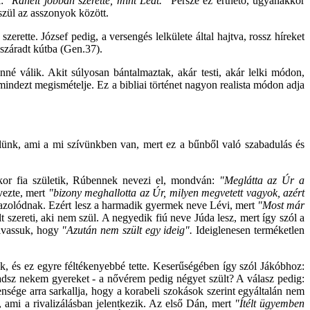
k:
"Ráhelt jobban szerette, mint Leát."
Persze ez érthető, ugyanakkor
szül az asszonyok között.
erette. József pedig, a versengés lelkülete által hajtva, rossz híreket
száradt kútba (Gen.37).
né válik. Akit súlyosan bántalmaztak, akár testi, akár lelki módon,
indezt megismételje. Ez a bibliai történet nagyon realista módon adja
velünk, ami a mi szívünkben van, mert ez a bűnből való szabadulás és
Amikor fia születik, Rúbennek nevezi el, mondván:
"Meglátta az Úr a
vezte, mert
"bizony meghallotta az Úr, milyen megvetett vagyok, azért
gazolódnak. Ezért lesz a harmadik gyermek neve Lévi, mert
"Most már
szereti, aki nem szül. A negyedik fiú neve Júda lesz, mert így szól a
olvassuk, hogy
"Azután nem szült egy ideig".
Ideiglenesen terméketlen
uk, és ez egyre féltékenyebbé tette. Keserűségében így szól Jákóbhoz:
 adsz nekem gyereket - a nővérem pedig négyet szült? A válasz pedig:
nsége arra sarkallja, hogy a korabeli szokások szerint egyáltalán nem
 ami a rivalizálásban jelentkezik. Az első Dán, mert
"Ítélt ügyemben