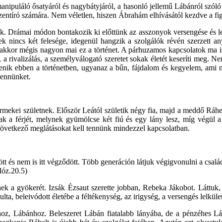
manipuláló ősatyáról és nagybátyjáról, a hasonló jellemű Lábánról szóló
szentíró számára. Nem véletlen, hiszen Ábrahám elhívásától kezdve a f
nk. Drámai módon bontakozik ki előttünk az asszonyok versengése és le
 nincs két felesége, idegenül hangzik a szolgálók révén szerzett any
akkor mégis nagyon mai ez a történet. A párhuzamos kapcsolatok ma is
 a rivalizálás, a személyválogató szeretet sokak életét keseríti meg. Ne
enik ebben a történetben, ugyanaz a bűn, fájdalom és kegyelem, ami meg
bennünket.
kei születnek. Először Leától születik négy fia, majd a meddő Ráhel sz
k a férjét, melynek gyümölcse két fiú és egy lány lesz, míg végül
 következő meglátásokat kell tennünk mindezzel kapcsolatban.
tt és nem is itt végződött. Több generáción látjuk végigvonulni a csa
Móz.20.5)
k a gyökerét. Izsák Ézsaut szerette jobban, Rebeka Jákobot. Láttuk,
lta, beleivódott életébe a féltékenység, az irigység, a versengés lelküle
z, Lábánhoz. Beleszeret Lábán fiatalabb lányába, de a pénzéhes Lábá