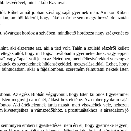
b testvérével, mint Jákób Ézsauval.
jától. Ráhel annál jobban sóvárog saját gyermek után. Amikor Rúben
sattan, amiből kiderül, hogy Jákób már be sem megy hozzá, de azután
.
t, sóvárgást hordoz a szívében, mindkettő hordozza nagy szégyenét és
, aki elszerette azt, aki a tied volt. Talán a szüleid részéről kellett
is rettegsz attól, hogy mit fogsz továbbadni gyermekeidnek, vagy éppen
" vagy "apa" volt jelen az életedben, mert féltestvérekkel versengve
tteknek és gyerekeknek hűtlenségeiddel, megcsalásaiddal. Lehet, hogy
a bűntudatban, akár a fájdalomban, szeretném felmutatni nektek Isten
jobban. Az egész Biblián végigvonul, hogy Isten különös figyelemmel
. Isten megnyitja a méhét, áldást hoz életébe. Az ember gyakran saját
ontos. Aki értéktelennek tartja magát, mert visszaéltek vele, nehezen
m kivetettjeihez, a vámszedőkhöz, a prostituáltakhoz, a társadalom jó
el semmilyen emberi ügyeskedéssel nem éri el, hogy gyermeke legyen,
esen ki van szolgáltatva Istennek. Minden fájdalmával, sóvárgásával,