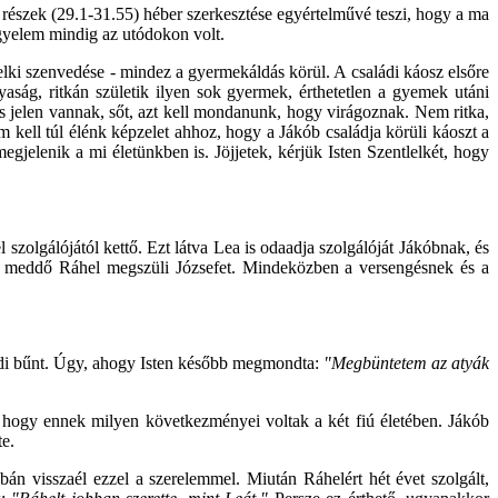
 részek (29.1-31.55) héber szerkesztése egyértelművé teszi, hogy a ma
igyelem mindig az utódokon volt.
lki szenvedése - mindez a gyermekáldás körül. A családi káosz elsőre
aság, ritkán születik ilyen sok gyermek, érthetetlen a gyemek utáni
 jelen vannak, sőt, azt kell mondanunk, hogy virágoznak. Nem ritka,
m kell túl élénk képzelet ahhoz, hogy a Jákób családja körüli káoszt a
jelenik a mi életünkben is. Jöjjetek, kérjük Isten Szentlelkét, hogy
olgálójától kettő. Ezt látva Lea is odaadja szolgálóját Jákóbnak, és
 a meddő Ráhel megszüli Józsefet. Mindeközben a versengésnek és a
ládi bűnt. Úgy, ahogy Isten később megmondta:
"Megbüntetem az atyák
 hogy ennek milyen következményei voltak a két fiú életében. Jákób
te.
n visszaél ezzel a szerelemmel. Miután Ráhelért hét évet szolgált,