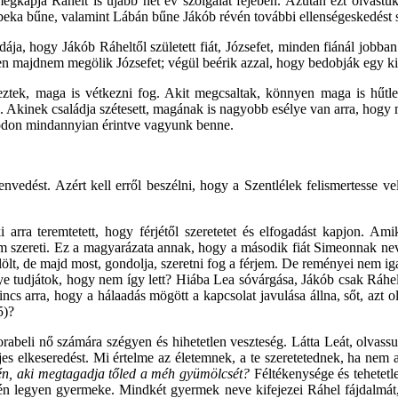
gkapja Ráhelt is újabb hét év szolgálat fejében. Azután ezt olvastu
Rebeka bűne, valamint Lábán bűne Jákób révén további ellenségeskedést 
a, hogy Jákób Ráheltől született fiát, Józsefet, minden fiánál jobban sz
ben majdnem megölik Józsefet; végül beérik azzal, hogy bedobják egy ki
eztek, maga is vétkezni fog. Akit megcsaltak, könnyen maga is hűtlen
Akinek családja szétesett, magának is nagyobb esélye van arra, hogy m
módon mindannyian érintve vagyunk benne.
envedést. Azért kell erről beszélni, hogy a Szentlélek felismertesse 
ki arra teremtetett, hogy férjétől szeretetet és elfogadást kapjon. 
m szereti. Ez a magyarázata annak, hogy a második fiát Simeonnak ne
lt, de majd most, gondolja, szeretni fog a férjem. De reményei nem i
e tudjátok, hogy nem így lett? Hiába Lea sóvárgása, Jákób csak Ráhelt 
ncs arra, hogy a hálaadás mögött a kapcsolat javulása állna, sőt, azt 
5)?
orabeli nő számára szégyen és hihetetlen veszteség. Látta Leát, olvass
jes elkeseredést. Mi értelme az életemnek, a te szeretetednek, ha nem
k én, aki megtagadja tőled a méh gyümölcsét?
Féltékenysége és tehetetle
vén legyen gyermeke. Mindkét gyermek neve kifejezei Ráhel fájdalmát,