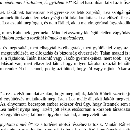
 a nénémmel küzdöttem, és győztem is!"
Ráhel hasonlóan küzd az időseb
el. Jákóbnak hamarosan két gyereke születik Zilpától, Lea szolgáló
minek titokzatos termékenységi erőt tulajdonítottak. Lea először felc
t. Lea az, aki megfogan, és nem Ráhel, aki a mandragórával ügyeskedik
, nincs Ráhelnek gyermeke. Mindkét asszony kielégíthetetlen vágyódás
 fájdalom pedig a további bűnnek a melegágya.
 megcsaltál, mert elhagytál és elhagytak, mert gyűlőlettel vagy az iránt
jes megrendülését, az elfogadás és biztonság elvesztését. Talán magad 
, a fájdalom. Talán hasonló vagy Jákób gyermekeihez, mert több "anya
rdalásod van, mert elkezdted látni, hogy milyen károkat okoztál felnő
rendeztél el Istennel, pedig azt hitted, hogy túl vagy rajtuk. Akár 
…"
- ez az első mondat azután, hogy megtudjuk, Jákób Ráhelt szerette 
ni együttérzés mutatkozik meg: Isten Lea mellé áll, akit Jákób megvet
. Az elnyomott, becsapott ember sokszor érzi úgy, hogy Istennek sem f
Lea méhét nyitja meg. Ezért jött Jézus elsősorban a korabeli társadalo
ó együttérzése, különös figyelme irántad, a megvetett iránt.
egnyitotta a méhét"
Ez a történet utolsó részéhez tartozik. Miután Ráh
t, valamint a mandragóra sem váltja be a hozzá fűzött reményeket, telj