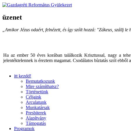
üzenet
„Amikor Jézus odaért, felnézett, és így szólt hozzá: "Zákeus, szállj 
Ha az ember 50 éves korában találkozik Krisztussal, nagy a tehe
jelentéktelennek is éreztem magamat. Csodálatos bíztatás szól ebből
itt kezdd!
Bemutatkozunk
Mire számíthatsz?
Történetünk
Céljaink
Arculatunk
Munkatársak
Presbiterek
Alapítvány
Támogatás
Programok