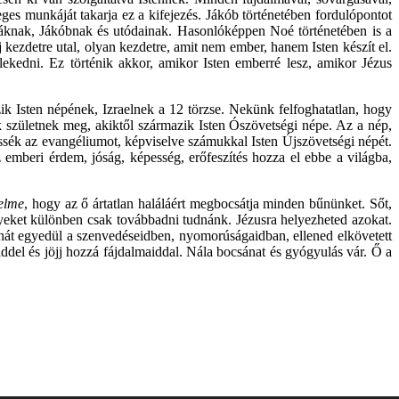
ges munkáját takarja ez a kifejezés. Jákób történetében fordulópontot
zsáknak, Jákóbnak és utódainak. Hasonlóképpen Noé történetében is a
kezdetre utal, olyan kezdetre, amit nem ember, hanem Isten készít el.
kedni. Ez történik akkor, amikor Isten emberré lesz, amikor Jézus
zik Isten népének, Izraelnek a 12 törzse. Nekünk felfoghatatlan, hogy
k születnek meg, akiktől származik Isten Ószövetségi népe. Az a nép,
essék az evangéliumot, képviselve számukkal Isten Újszövetségi népét.
emberi érdem, jóság, képesség, erőfeszítés hozza el ebbe a világba,
yelme
, hogy az ő ártatlan haláláért megbocsátja minden bűnünket. Sőt,
yeket különben csak továbbadni tudnánk. Jézusra helyezheted azokat.
 hát egyedül a szenvedéseidben, nyomorúságaidban, ellened elkövetett
ddel és jöjj hozzá fájdalmaiddal. Nála bocsánat és gyógyulás vár. Ő a