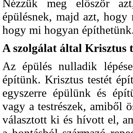
Nézzük meg először az
épülésnek, majd azt, hogy 
hogy mi hogyan építhetünk
A szolgálat által Krisztus
Az épülés nulladik lépés
építünk. Krisztus testét ép
egyszerre épülünk és épí
vagy a testrészek, amiből ö
választott ki és hívott el,
a bontásból származó reped