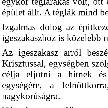
egykor téglarakás volt, ott
épület állt. A téglák mind b
Izgalmas dolog az építkezé
igeszakaszhoz is közelebb 
Az igeszakasz arról beszé
Krisztussal, egységben szol
célja eljutni a hitnek é
egységére, a felnőttkorra
nagykorúságra.