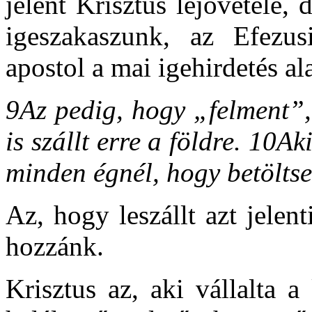
jelent Krisztus lejövetele, 
igeszakaszunk, az Efezus
apostol a mai igehirdetés a
9Az pedig, hogy „felment”, 
is szállt erre a földre. 10Aki
minden égnél, hogy betölts
Az, hogy leszállt azt jelent
hozzánk.
Krisztus az, aki vállalta a