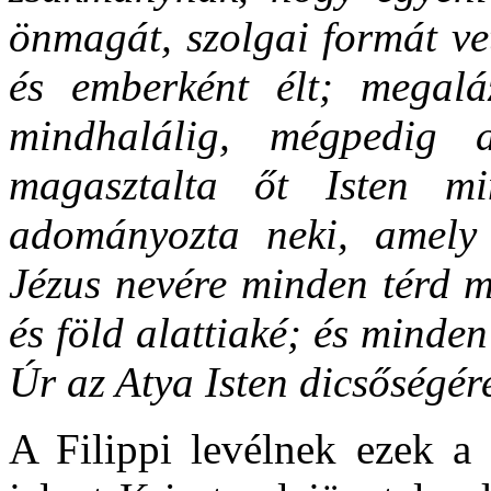
önmagát, szolgai formát vet
és emberként élt; megalá
mindhalálig, mégpedig a
magasztalta őt Isten m
adományozta neki, amely
Jézus nevére minden térd m
és föld alattiaké; és minden
Úr az Atya Isten dicsőségér
A Filippi levélnek ezek a 