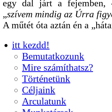
egy dal járt a fejemben,
„
szívem mindig az Úrra figye
A műtét óta aztán én a „há
itt kezdd!
Bemutatkozunk
Mire számíthatsz?
Történetünk
Céljaink
Arculatunk