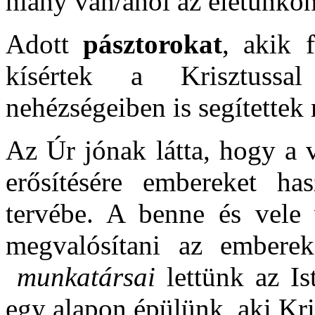
hiány van/ahol az életünkön 
Adott
pásztorokat
, akik 
kísértek a Krisztussal
nehézségeiben is segítettek
Az Úr jónak látta, hogy a v
erősítésére embereket h
tervébe. A benne és vele 
megvalósítani az emberek
munkatársai
lettünk az I
egy alapon épülünk, aki Kris