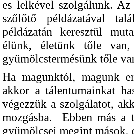
es lelkével szolgálunk. Az
szőlőtő példázatával tal
példázatán keresztül mut
élünk, életünk tőle van
gyümölcstermésünk tőle va
Ha magunktól, magunk ere
akkor a tálentumainkat ha
végezzük a szolgálatot, ak
mozgásba. Ebben más a tá
gyümölcsei megint mások, d