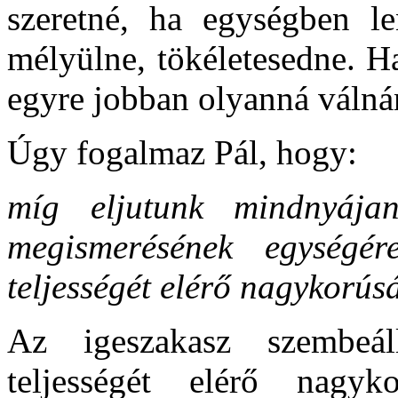
szeretné, ha egységben l
mélyülne, tökéletesedne. H
egyre jobban olyanná válná
Úgy fogalmaz Pál, hogy:
míg eljutunk mindnyáj
megismerésének egységér
teljességét elérő nagykorús
Az igeszakasz szembeáll
teljességét elérő nagyk