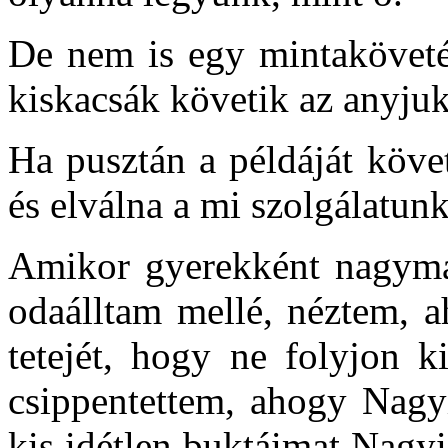
De nem is egy mintakövetés
kiskacsák követik az anyjuk
Ha pusztán a példáját köve
és elválna a mi szolgálatunk
Amikor gyerekként nagyma
odaálltam mellé, néztem, a
tetejét, hogy ne folyjon k
csippentettem, ahogy Nagyi
kis idétlen buktáimat Nagyi