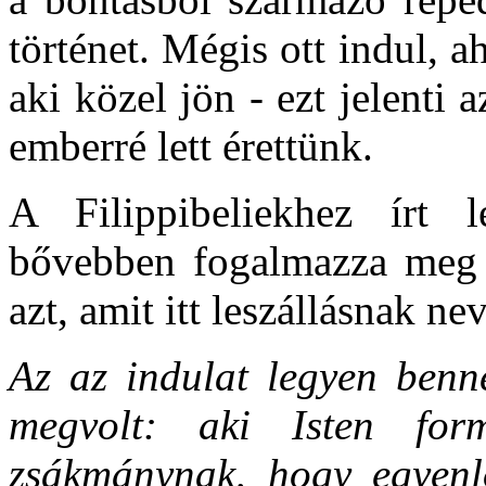
történet. Mégis ott indul, 
aki közel jön - ezt jelenti a
emberré lett érettünk.
A Filippibeliekhez írt 
bővebben fogalmazza meg ez
azt, amit itt leszállásnak ne
Az az indulat legyen benne
megvolt: aki Isten for
zsákmánynak, hogy egyenlő