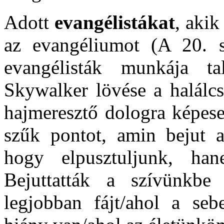
Adott
evangélistákat
, aki
az evangéliumot (A 20. s
evangélisták munkája t
Skywalker lövése a halálcs
hajmeresztő dologra képese
szűk pontot, amin bejut 
hogy elpusztuljunk, ha
Bejuttatták a szívünkbe
legjobban fájt/ahol a se