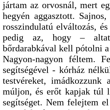
jártam az orvosnál, mert e
hegyén aggasztott. Sajnos,
rosszindulatú elváltozás, é
pedig az, hogy – alta
bőrdarabkával kell pótolni a 
Nagyon-nagyon féltem. Fe
segítségével - kórház nélk
testvéreket, imádkozzunk 
múljon, és erőt kapjak túl
segítséget. Nem felejtem e