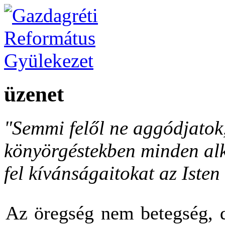
üzenet
"Semmi felől ne aggódjato
könyörgéstekben minden al
fel kívánságaitokat az Isten 
Az öregség nem betegség, d