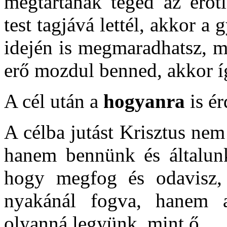
megtartanak téged az erőt
test tagjává lettél, akkor a
idején is megmaradhatsz, m
erő mozdul benned, akkor íg
A cél után a
hogyanra
is é
A célba jutást Krisztus nem
hanem bennünk és általunk
hogy megfog és odavisz,
nyakánál fogva, hanem a
olyanná legyünk, mint ő.