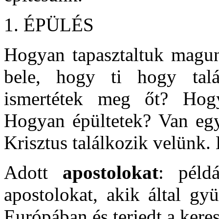
1. ÉPÜLÉS
Hogyan tapasztaltuk magun
bele, hogy ti hogy talá
ismertétek meg őt? Hogy
Hogyan épültetek? Van egy
Krisztus találkozik velünk.
Adott
apostolokat
: példá
apostolokat, akik által gy
Európában és terjedt a ker