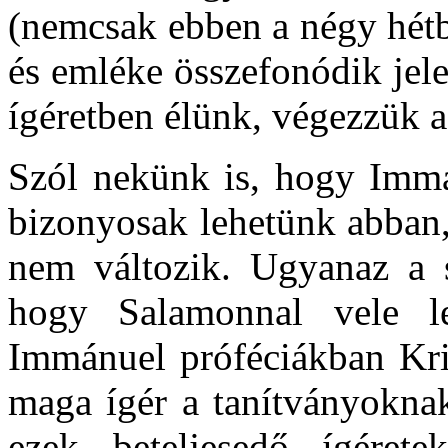
(nemcsak ebben a négy hétb
és emléke összefonódik jel
ígéretben élünk, végezzük a
Szól nekünk is, hogy Immán
bizonyosak lehetünk abban,
nem változik. Ugyanaz a sz
hogy Salamonnal vele le
Immánuel próféciákban Kri
maga ígér a tanítványoknak
ezek beteljesedő ígéretek