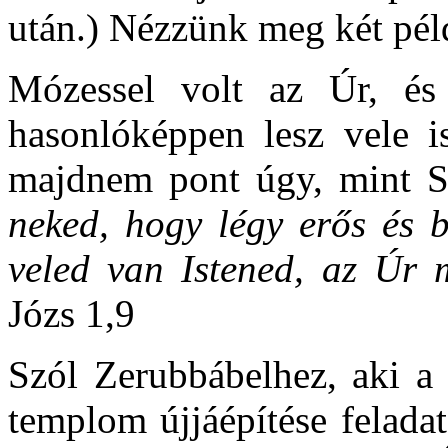
után.) Nézzünk meg két pél
Mózessel volt az Úr, és
hasonlóképpen lesz vele is
majdnem pont úgy, mint 
neked, hogy légy erős és bá
veled van Istened, az Úr m
Józs 1,9
Szól Zerubbábelhez, aki a 
templom újjáépítése felada