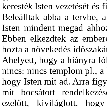
keresté
k
Isten vezetését és f
Beleálltak abba a tervbe, 
Isten mindent megad ahhoz
Ebben elkezdtek az emberek
hozta a növekedés időszakát
Ahelyett, hogy a hiányra f
nincs: nincs templom pl., a 
hogy Isten mit ad. Arra figy
mit bocsátott rendelkezé
ezelőtt, kiviláglott, ho