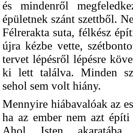
és mindenről megfeledkez
épületnek szánt szettből. N
Félrerakta suta, félkész é
újra kézbe vette, szétbonto
tervet lépésről lépésre köve
ki lett találva. Minden sz
sehol sem volt hiány.
Mennyire hiábavalóak az es
ha az ember nem azt építi 
Ahol Isten akaratába 