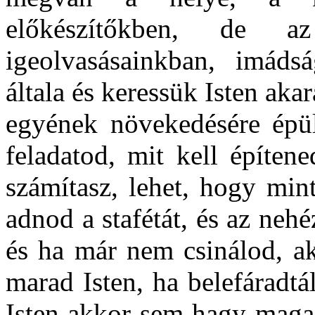
előkészítőkben, de az
igeolvasásainkban, imáds
általa és keressük Isten aka
egyének növekedésére épül
feladatod, mit kell építen
számítasz, lehet, hogy min
adnod a stafétát, és az nehé
és ha már nem csinálod, ak
marad Isten, ha belefáradt
Isten akkor sem hagy maga