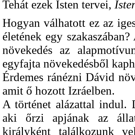
Tehát ezek Isten tervei,
Iste
Hogyan válhatott ez az ige
életének egy szakaszában? 
növekedés az alapmotívu
egyfajta növekedésből kaph
Érdemes ránézni Dávid növe
amit ő hozott Izráelben.
A történet alázattal indul.
aki őrzi apjának az állat
királyként találkozunk ve