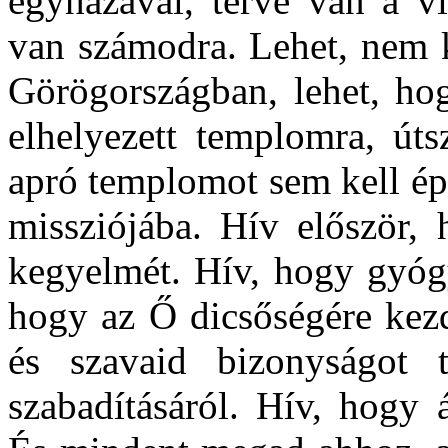
egyházával, terve van a vi
van számodra. Lehet, nem k
Görögországban, lehet, ho
elhelyezett templomra, úts
apró templomot sem kell épí
missziójába. Hív először, 
kegyelmét. Hív, hogy gyógy
hogy az Ő dicsőségére kezd
és szavaid bizonyságot 
szabadításáról. Hív, hogy 