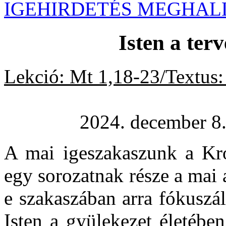
IGEHIRDETÉS MEGHAL
Isten a ter
Lekció: Mt 1,18-23/
Textus
:
2024. december 8
A mai igeszakaszunk a Kr
egy sorozatnak része a mai 
e szakaszában arra fókusz
Isten a gyülekezet életébe