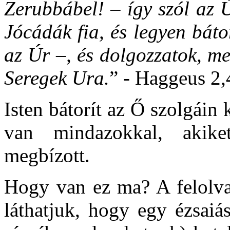
Zerubbábel! – így szól az Ú
Jócádák fia, és legyen báto
az Úr –, és dolgozzatok, me
Seregek Ura.
” - Haggeus 2,
Isten bátorít az Ő szolgáin k
van mindazokkal, akiket
megbízott.
Hogy van ez ma? A felolvas
láthatjuk, hogy egy ézsaiá