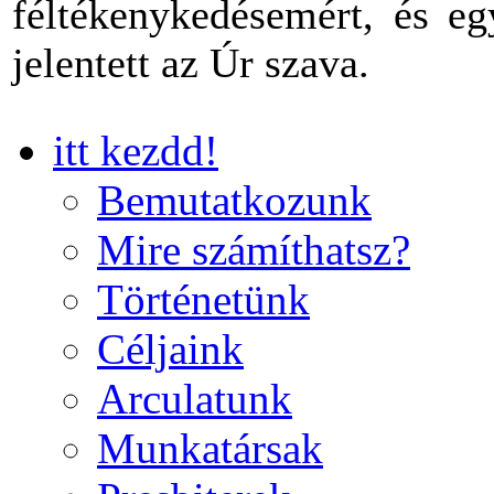
féltékenykedésemért, és eg
jelentett az Úr szava.
itt kezdd!
Bemutatkozunk
Mire számíthatsz?
Történetünk
Céljaink
Arculatunk
Munkatársak