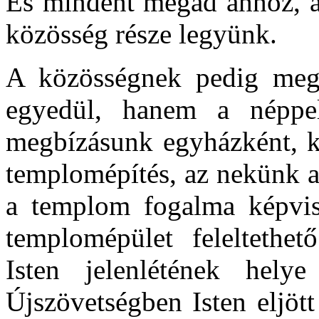
És mindent megad ahhoz, a
közösség része legyünk.
A közösségnek pedig meg
egyedül, hanem a néppe
megbízásunk egyházként, 
templomépítés, az nekünk a
a templom fogalma képvi
templomépület feleltethe
Isten jelenlétének hely
Újszövetségben Isten eljött