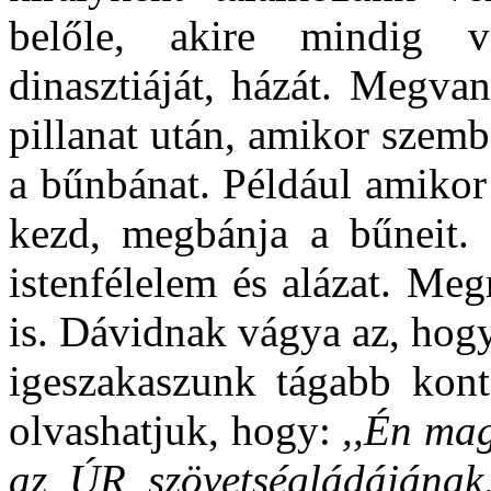
belőle, akire mindig vi
dinasztiáját, házát. Megva
pillanat után, amikor szembe
a bűnbánat. Például amikor
kezd, megbánja a bűneit. 
istenfélelem és alázat. Me
is. Dávidnak vágya az, hog
igeszakaszunk tágabb konte
olvashatjuk, hogy:
,,Én mag
az ÚR szövetségládájának