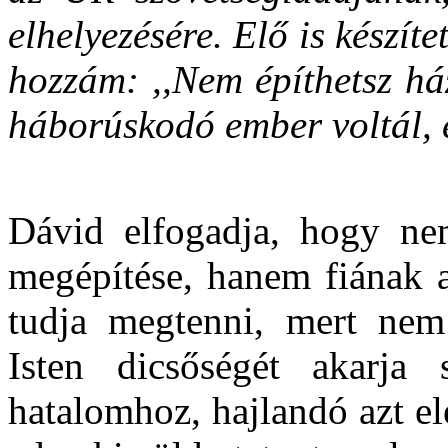
elhelyezésére. Elő is készíte
hozzám: ,,Nem építhetsz ház
háborúskodó ember voltál, é
Dávid elfogadja, hogy n
megépítése, hanem fiának a
tudja megtenni, mert nem 
Isten dicsőségét akarja
hatalomhoz, hajlandó azt e