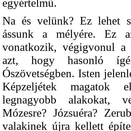
egyértelmű.
Na és velünk? Ez lehet s
ássunk a mélyére. Ez az
vonatkozik, végigvonul a
azt, hogy hasonló ígé
Ószövetségben. Isten jelenl
Képzeljétek magatok e
legnagyobb alakokat, v
Mózesre? Józsuéra? Zerub
valakinek újra kellett épí