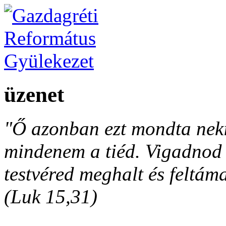
üzenet
"Ő azonban ezt mondta neki
mindenem a tiéd. Vigadnod é
testvéred meghalt és feltáma
(Luk 15,31)