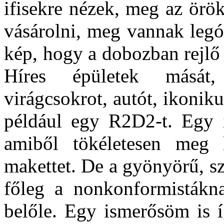
ifisekre nézek, meg az örök
vásárolni, meg vannak legó
kép, hogy a dobozban rejlő
Híres épületek mását,
virágcsokrot, autót, ikoniku
például egy R2D2-t. Egy il
amiből tökéletesen meg l
makettet. De a gyönyörű, s
főleg a nonkonformistákn
belőle. Egy ismerősöm is í