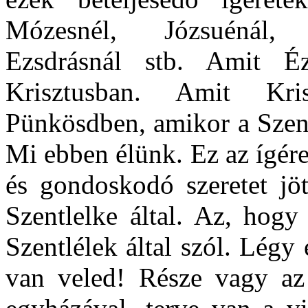
Mózesnél, Józsuénál, 
Ezsdrásnál stb. Amit Ézs
Krisztusban. Amit Kris
Pünkösdben, amikor a Szent
Mi ebben élünk. Ez az ígére
és gondoskodó szeretet jöt
Szentlelke által. Az, hog
Szentlélek által szól. Légy 
van veled! Része vagy az