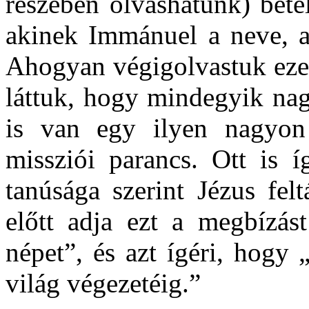
részében olvashatunk) bete
akinek Immánuel a neve, a
Ahogyan végigolvastuk ezek
láttuk, hogy mindegyik nag
is van egy ilyen nagyon 
missziói parancs. Ott is í
tanúsága szerint Jézus fe
előtt adja ezt a megbízást
népet”, és azt ígéri, hogy
világ végezetéig.”