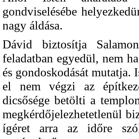
gondviselésébe helyezkedün
nagy áldása.
Dávid biztosítja Salam
feladatban egyedül, nem ha
és gondoskodását mutatja. 
el nem végzi az építke
dicsősége betölti a templo
megkérdőjelezhetetlenül bi
ígéret arra az időre szó