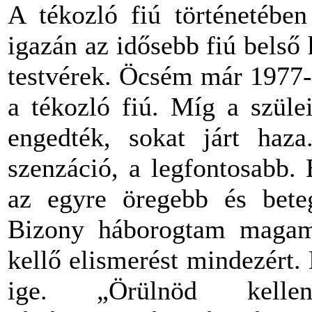
A tékozló fiú történetébe
igazán az idősebb fiú belső
testvérek. Öcsém már 1977-
a tékozló fiú. Míg a szüle
engedték, sokat járt haz
szenzáció, a legfontosabb.
az egyre öregebb és bete
Bizony háborogtam magam
kellő elismerést mindezért.
ige. „Örülnöd kelle