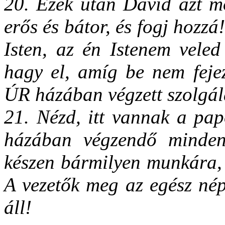
20. Ezek után Dávid azt m
erős és bátor, és fogj hozzá!
Isten, az én Istenem vele
hagy el, amíg be nem feje
ÚR házában végzett szolgál
21. Nézd, itt vannak a pap
házában végzendő mindenf
készen bármilyen munkára, 
A vezetők meg az egész nép
áll!