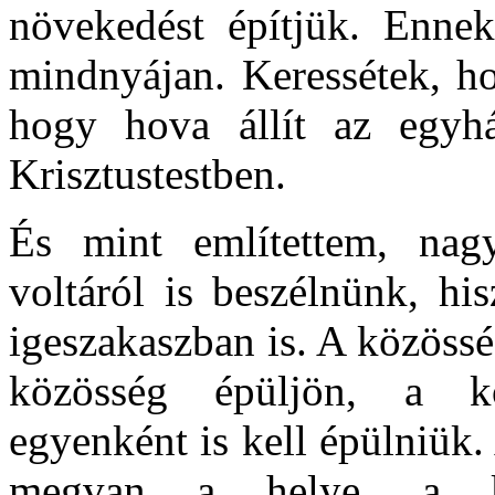
növekedést építjük. Ennek
mindnyájan. Keressétek, ho
hogy hova állít az egyh
Krisztustestben.
És mint említettem, nag
voltáról is beszélnünk, hi
igeszakaszban is. A közöss
közösség épüljön, a k
egyenként is kell épülniük
megvan a helye, a ku