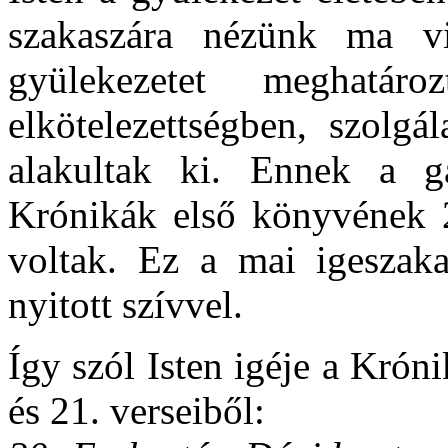
szakaszára nézünk ma v
gyülekezetet meghatá
elkötelezettségben, szolgá
alakultak ki. Ennek a g
Krónikák első könyvének 2
voltak. Ez a mai igeszakas
nyitott szívvel.
Így szól Isten igéje a Krón
és 21. verseiből: