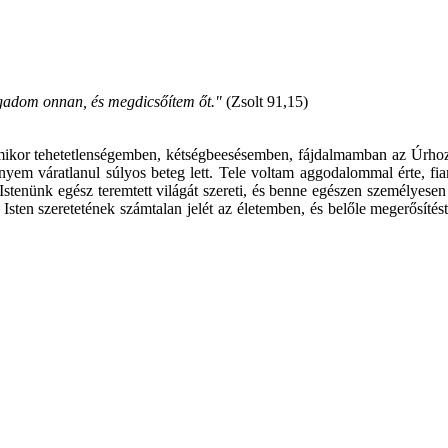
gadom onnan, és megdicsőítem őt."
(Zsolt 91,15)
ikor tehetetlenségemben, kétségbeesésemben, fájdalmamban az Úrhoz k
áratlanul súlyos beteg lett. Tele voltam aggodalommal érte, fiamér
! Istenünk egész teremtett világát szereti, és benne egészen személyese
sten szeretetének számtalan jelét az életemben, és belőle megerősít