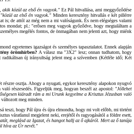
, akik közül az első én vagyok.
"
Ez Pál hitvallása, ami meggyőződése
k
"közül az első én vagyok."
Minden keresztény hitvallás e két pillérre
t is; de attól az még nem a mi valóságunk. És nem elégséges valami
ntos mondat; pl.: "erősen meg vagyok győződve, hogy megtaláltam a
 személyes megélés fontos, de önmagában nem jelenti azt, hogy miénk
 mond egyetemes igazságot és személyes tapasztalatot. Ennek alapján
ztény örömhírben?
A válasz ma "3X2" lesz; onnan tudhatom, hogy
 radikálisan új irányultság jelent meg a szívemben (Kétféle idő; Két
 két részre osztja. Ahogy a nyugati, egykor keresztény alapokon nyugvó
an való részesedés. Figyeljük meg, hogyan beszél az apostol:
"Jóllehet
bőségesen kiáradt rám a mi Urunk kegyelme a Krisztus Jézusban való
 változott meg minden.
 teszi, hogy Pál újra és újra elmondta, hogy mi volt előbb, mi történt
ztus váratlanul megjelent neki, erejétől és ragyogásától a földre esett,
atát, meglásd az Igazat, és hangot hallj az ő ajkáról.
Mert az ő tanúja
ül híva az Úr nevét."