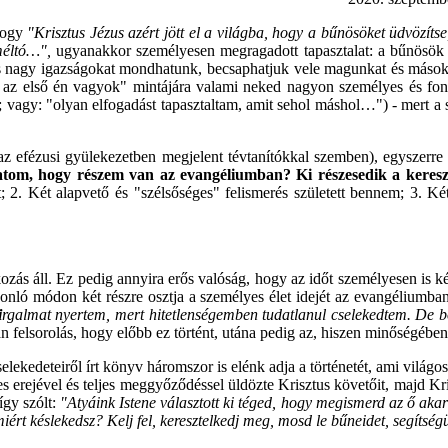
 hogy
"Krisztus J
ézus azért jött el a világba, hogy a bűnösöket üdvözítse
méltó
…",
ugyanakkor személyesen megragadott tapasztalat: a bűnösö
és nagy igazságokat mondhatunk, becsaphatjuk vele magunkat és másoka
l az első én vagyok" mintájára valami neked nagyon személyes és fo
 vagy: "olyan elfogadást tapasztaltam, amit sehol máshol…") - mert a
z efézusi gyülekezetben megjelent tévtanítókkal szemben), egyszerre
tom, hogy részem van az evangéliumban? Ki részesedik a keres
 2. Két alapvető és "szélsőséges" felismerés született bennem; 3. Két
lkozás áll. Ez pedig annyira erős valóság, hogy az időt személyesen is
hasonló módon két részre osztja a személyes élet idejét az evangéliumb
i
rgalmat nyertem, mert hitetlenségemben tudatlanul cselekedtem. De 
elsorolás, hogy előbb ez történt, utána pedig az, hiszen minőségében
edeteiről írt könyv háromszor is elénk adja a történetét, ami világossá
s erejével és teljes meggyőződéssel üldözte Krisztus követőit, majd Kris
így szólt:
"Aty
áink Istene választott ki téged, hogy megismerd az ő akar
miért késlekedsz? Kelj fel, keresztelkedj meg, mosd le bűneidet, segítség