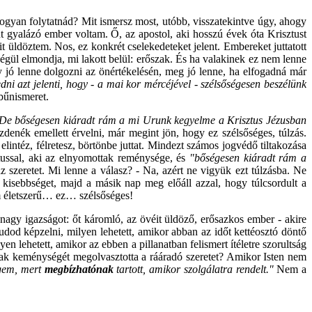
ogyan folytatnád? Mit ismersz most, utóbb, visszatekintve úgy, ahogy
nt gyalázó ember voltam. Ő, az apostol, aki hosszú évek óta Krisztust
t üldöztem. Nos, ez konkrét cselekedeteket jelent. Embereket juttatott
égül elmondja, mi lakott belül: erőszak. És ha valakinek ez nem lenne
y jó lenne dolgozni az önértékelésén, meg jó lenne, ha elfogadná már
i azt jelenti, hogy - a mai kor mércéjével - szélsőségesen beszélünk
bűnismeret.
De bőségesen kiáradt rám a mi Urunk kegyelme a Krisztus Jézusban
enék emellett érvelni, már megint jön, hogy ez szélsőséges, túlzás.
ntéz, félretesz, börtönbe juttat. Mindezt számos jogvédő tiltakozása
ztussal, aki az elnyomottak reménysége, és
"bőségesen kiáradt rám a
az szeretet. Mi lenne a válasz? - Na, azért ne vigyük ezt túlzásba. Ne
ő kisebbséget, majd a másik nap meg előáll azzal, hogy túlcsordult a
nem életszerű… ez… szélsőséges!
 nagy igazságot: őt káromló, az övéit üldöző, erősazkos ember - akire
dod képzelni, milyen lehetett, amikor abban az időt kettéosztó döntő
n lehetett, amikor az ebben a pillanatban felismert ítéletre szorultság
őszak keménységét megolvasztotta a rááradó szeretet? Amikor Isten nem
ngem, mert
megbízhatónak
tartott, amikor szolgálatra rendelt."
Nem a