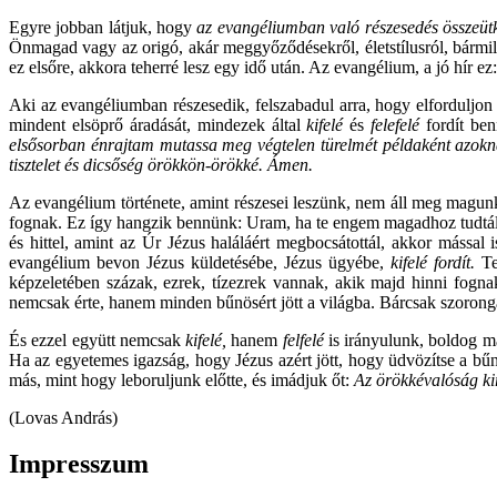
Egyre jobban látjuk, hogy
az evangéliumban való részesedés összeü
Önmagad vagy az origó, akár meggyőződésekről, életstílusról, bármily
ez elsőre, akkora teherré lesz egy idő után. Az evangélium, a jó hír ez
Aki az evangéliumban részesedik, felszabadul arra, hogy elforduljon
mindent elsöprő áradását, mindezek által
kifelé
és
felefelé
fordít be
elsősorban énrajtam mutassa meg végtelen türelmét példaként azok
tisztelet és dicsőség örökkön-örökké. Ámen.
Az evangélium története, amint részesei leszünk, nem áll meg magunk
fognak. Ez így hangzik bennünk: Uram, ha te engem magadhoz tudtál szól
és hittel, amint az Úr Jézus haláláért megbocsátottál, akkor mássa
evangélium bevon Jézus küldetésébe, Jézus ügyébe,
kifelé fordít.
Te
képzeletében százak, ezrek, tízezrek vannak, akik majd hinni fognak
nemcsak érte, hanem minden bűnösért jött a világba. Bárcsak szorong
És ezzel együtt nemcsak
kifelé,
hanem
felfelé
is irányulunk, boldog m
Ha az egyetemes igazság, hogy Jézus azért jött, hogy üdvözítse a b
más, mint hogy leboruljunk előtte, és imádjuk őt:
Az örökkévalóság kir
(Lovas András)
Impresszum