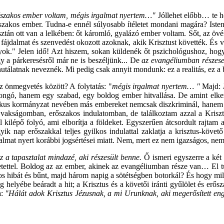
erőszakos ember voltam, mégis irgalmat nyertem…"
Jóllehet előbb… te h
rőszakos ember. Tudna-e ennél súlyosabb ítéletet mondani magára? Iste
sztán ott van a lelkében: őt káromló, gyalázó ember voltam. Sőt, az övéi
 fájdalmat és szenvedést okozott azoknak, akik Krisztust követték. És v
agyok." Jelen idő! Azt hiszem, sokan küldenék őt pszichológushoz, hog
gy a párkeresésről már ne is beszéljünk... De
az evangéliumban részesedn
utálatnak neveznék. Mi pedig csak annyit mondunk: ez a realitás, ez a 
z önmegvetés között? A folytatás: "
mégis irgalmat nyertem… "
Majd:
ngó, hanem egy szabad, egy boldog ember hitvallása. De amint elkezd
kus kormányzat nevében más embereket nemcsak diszkriminál, hanem eli
em vakságomban, erőszakos indulatomban, de találkoztam azzal a Kris
 kilépő folyó, ami elborítja a földeket. Egyszerűen átcsordult rajtam 
k nap erőszakkal teljes gyilkos indulattal zaklatja a krisztus-követ
 irgalmat nyert korábbi jogsértései miatt. Nem, mert ez nem igazságos, 
ez a tapasztalat mindazé, aki részesült benne.
Ő ismeri egyszerre a két
retettel. Boldog az az ember, akinek az evangéliumban része van… El tu
os hibát és bűnt, majd három napig a sötétségben botorkál? És hogy milye
 helyébe beáradt a hit; a Krisztus és a követői iránti gyűlölet és er
a:
"Hálát adok Krisztus Jézusnak, a mi Urunknak, aki megerősített e