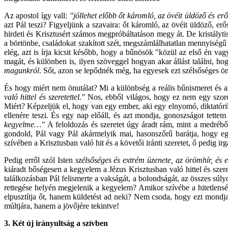
Az apostol így vall:
"jóllehet előbb őt káromló, az övéit üldöző és 
azt Pál teszi? Figyeljünk a szavaira: őt káromló, az övéit üldöző, e
hirdeti és Krisztusért számos megpróbáltatáson megy át. De kristályti
a börtönbe, családokat szakított szét, megszámlálhatatlan mennyiségű
elég, azt is írja kicsit később, hogy a bűnösök "közül az első én v
magát, és különben is, ilyen szöveggel hogyan akar állást találni, ho
magunkról
. Sőt, azon se lepődnék még, ha egyesek ezt szélsőséges ön
És hogy miért nem önutálat? Mi a különbség a reális bűnismeret és a
való hittel és szeretettel."
Nos, ebből világos, hogy ez nem egy szoro
Miért? Képzeljük el, hogy van egy ember, aki egy elnyomó, diktatóri
ellenére teszi. És egy nap előáll, és azt mondja, gonoszságot tett
kegyelme…"
A feloldozás és szeretet úgy áradt rám, mint a medréből
gondold, Pál vagy Pál akármelyik mai, hasonszőrű barátja, hogy egyi
szívében a Krisztusban való hit és a követői iránti szeretet, ő pedig
Pedig erről szól Isten
szélsőséges és extrém üzenete, az örömhír, és 
kiáradt bőségesen a kegyelem a Jézus Krisztusban való hittel és sze
találkozásban Pál felismerte a vakságát, a bolondságát, az összes súly
rettegése helyén megjelenik a kegyelem? Amikor szívébe a hitetlenség
elpusztítja őt, hanem küldetést ad neki? Nem csoda, hogy ezt mondj
múltjára, hanem a jövőjére tekintve!
3. Két új irányultság a szívben