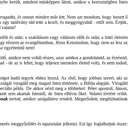
nybe került, mindent másképpen látott, amikor a keresztségben Isten
egragadta, és onnan minden más lett.
Nem azt mondom, hogy leesett ő
egy tanítvány rád tette a kezét, és meggyógyultál - ettől sem. Értjük,
d valami?
előtt és után; a szakításom vagy válásom előtt és után; a lottó ötösöm
e úgy részem az evangéliumban, Jézus Krisztusban, hogy nem az lesz az
asz egyértelmű nem!
ő, amikor nem voltál részes, azaz amikor a gondolataid, az érzéseid,
d - de az is lehet, hogy teljesen istentelen életed volt), és nem tudod,
dolgot hadd tegyek ehhez hozzá. Az első, hogy jobban szeret, aki az
zságát vizsgáld meg magad Isten története, a Biblia alapján. Vizsgáld
iális példa. De akkor nézd meg a többieket: Péter apostolt, Jánost,
it sem akartak Istentől, de Isten elhívta őket.
Valami történt velük.
ónak
tartott, amikor szolgálatra rendelt.
Megerősített, megbízhatónak
erés meggyőződés és tapasztalat jellemzi. Ezt így foglalhatjuk össze: