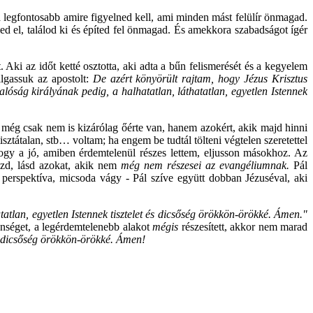
legfontosabb amire figyelned kell, ami minden mást felülír önmagad.
ed el, találod ki és építed fel önmagad. És amekkora szabadságot ígér
ki az időt ketté osztotta, aki adta a bűn felismerését és a kegyelem
lgassuk az apostolt:
De azért könyörült rajtam, hogy Jézus Krisztus
valóság királyának pedig, a halhatatlan, láthatatlan, egyetlen Istennek
 még csak nem is kizárólag őérte van, hanem azokért, akik majd hinni
sztátalan, stb… voltam; ha engem be tudtál tölteni végtelen szeretettel
hogy a jó, amiben érdemtelenül részes lettem, eljusson másokhoz. Az
ézd, lásd azokat, akik nem
még nem részesei az evangéliumnak.
Pál
a perspektíva, micsoda vágy - Pál szíve együtt dobban Jézuséval, aki
tatlan, egyetlen Istennek tisztelet és dicsőség örökkön-örökké. Ámen."
enséget, a legérdemtelenebb alakot
mégis
részesített, akkor nem marad
és dicsőség örökkön-örökké. Ámen!