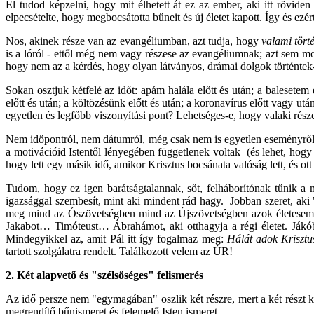
El tudod képzelni, hogy mit élhetett át ez az ember, aki itt rövid
elpecsételte, hogy megbocsátotta bűneit és új életet kapott. Így és ezért
Nos, akinek része van az evangéliumban, azt tudja, hogy
valami tört
is a lóról - ettől még nem vagy részese az evangéliumnak; azt sem mon
hogy nem az a kérdés, hogy olyan látványos, drámai dolgok történtek-
Sokan osztjuk kétfelé az időt: apám halála előtt és után; a balesetem
előtt és után; a költözésünk előtt és után; a koronavírus előtt vagy
egyetlen és legfőbb viszonyítási pont? Lehetséges-e, hogy valaki rés
Nem időpontról, nem dátumról, még csak nem is egyetlen eseményről v
a motivációid Istentől lényegében függetlenek voltak (és lehet, hogy ak
hogy lett egy másik idő, amikor Krisztus bocsánata valóság lett, és ot
Tudom, hogy ez igen barátságtalannak, sőt, felháborítónak tűnik a 
igazsággal szembesít, mint aki mindent rád hagy. Jobban szeret, aki 
meg mind az Ószövetségben mind az Újszövetségben azok életeseménye
Jakabot… Timóteust… Ábrahámot, aki otthagyja a régi életet. Jákóbot
Mindegyikkel az, amit Pál itt így fogalmaz meg:
Hálát adok Krisztu
tartott szolgálatra rendelt. Találkozott velem az ÚR!
2. Két alapvető és "szélsőséges" felismerés
Az idő persze nem "egymagában" oszlik két részre, mert a két részt k
megrendítő bűnismeret és felemelő Isten ismeret.