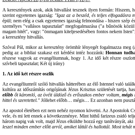
A keresztények azok, akik hitvallást tesznek ilyen formán: Hiszem,
szerint egyetemes igazság:
"Igaz az a besz
éd, és teljes elfogadásra 
épül; nem elég a csak egyetemes igazság felmondása - hiszen szép 
személyes "vallásos tapasztalat" megfogalmazása ("a bűnösök közü
magam hitét", vagy: "önmagam kiteljesedésében fontos nekem Isten";
a keresztény hitvallás.
Szóval Pál, mikor az keresztény örömhír lényegét fogalmazza meg (a
pedig az a bibliai szakasz ezt kérdést intéz hozzánk:
Honnan tudha
részese vagyok az evangéliumnak, hogy 1. Az idő két részre oszlott;
szívbeli tapasztalat; Két új irány)
1. Az idő két részre oszlik
Az evangéliumról szóló hitvallás hátterében az élő Istennel való talá
kultúra az időszámítás origójának Jézus Krisztus születését tartja, 
előbb
őt káromló, az övéit üldöző és erőszakos ember voltam,
mégis 
hittel és szeretettel."
Jóllehet előbb… mégis… Ez azonban nem pusztán f
Az apostol életében ezt nem nehéz nyomon követni. Az Apostolok Cselek
vele, és mi lett ennek a következménye. Mint hithű farizeus zsidó telje
három napig vak volt, majd Jézus elküldte hozzá egy tanítványát, aki 
leszel minden ember előtt arról, amiket láttál és hallottál. Most tehát 