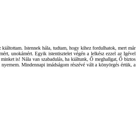
iáltottam. Istennek hála, tudtam, hogy kihez fordulhatok, mert már
t, unokámért. Egyik istentisztelet végén a lelkész ezzel az Igével
n minket is! Nála van szabadulás, ha kiáltunk, Ő meghallgat, Ő biztos
ést nyernem. Mindennapi imádságom részévé vált a könyörgés értük, a