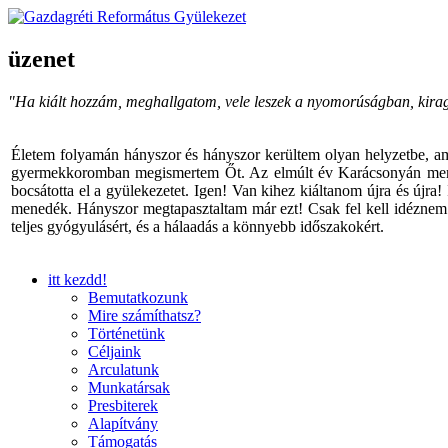
üzenet
"Ha kiált hozzám, meghallgatom, vele leszek a nyomorúságban, kira
Életem folyamán hányszor és hányszor kerültem olyan helyzetbe, am
gyermekkoromban megismertem Őt. Az elmúlt év Karácsonyán menyem v
bocsátotta el a gyülekezetet. Igen! Van kihez kiáltanom újra és újra
menedék. Hányszor megtapasztaltam már ezt! Csak fel kell idéznem I
teljes gyógyulásért, és a hálaadás a könnyebb időszakokért.
itt kezdd!
Bemutatkozunk
Mire számíthatsz?
Történetünk
Céljaink
Arculatunk
Munkatársak
Presbiterek
Alapítvány
Támogatás