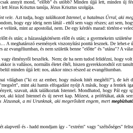
en csak annyit mond, "előbb" és utóbb? Minden újjá lett, minden új fé
 lett Jézus Krisztus tanúja, Jézus Krisztus szolgája.
ént vele.
Azt tudja, hogy
találkozott Istennel, a hatalmas Úrral, aki m
dom, hogy egy ideig nem láttál - ettől sem vagy részes; azt sem, hogy 
e velünk, mint az apostollal, nem. De egy kérdés marad: történt-e vele
 előtt és után; a házasságkötésem előtt és után; a gyermekeim születése 
 után… A meghatározó események viszonyítási ponttá lesznek. De lehet-
zes az evangéliumban, és nem születik benne "előtte" és "utána"? A vál
agy élményről beszélek. Nem; de ha nem tudod felidézni, hogy volt id
kor is vallásos, normális életet éltél, hiszen gyerekkorodtól ezt tanulta
t belül minden újjá lett: nos, akkor nincs részed az evangéliumban.
mai világban ("ki ez az ember, hogy mások hitét megítéli?"), de két 
"megsért", mint aki hamis elfogadást nyújt A másik, hogy a fentiek iga
it, szavait, akik találkoztak Istennel. Mondhatod, hogy Pál egy spec
, aki küzd Istennel és új nevet kap. Mózest, a prófétákat, akik semm
s Jézusnak, a mi Urunknak, aki megerősített engem, mert
megbízhat
ét alapvető és - hadd mondjam így - "extrém" vagy "szélsőséges" felism