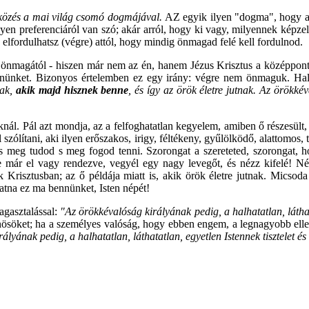
tközés a mai világ csomó dogmájával.
AZ egyik ilyen "dogma", hogy a 
en preferenciáról van szó; akár arról, hogy ki vagy, milyennek képzel
: elfordulhatsz (végre) attól, hogy mindig önmagad felé kell fordulnod.
 önmagától - hiszen már nem az én, hanem Jézus Krisztus a középpont. A
nnünket. Bizonyos értelemben ez egy irány: végre nem önmaguk. Hal
nak,
akik majd hisznek benne
, és így az örök életre jutnak. Az örökké
nál. Pál azt mondja, az a felfoghatatlan kegyelem, amiben ő részesült,
ítani, aki ilyen erőszakos, irigy, féltékeny, gyűlölködő, alattomos, ti
l is meg tudod s meg fogod tenni. Szorongat a szereteted, szorongat, 
 már el vagy rendezve, vegyél egy nagy levegőt, és nézz kifelé! N
 Krisztusban; az ő példája miatt is, akik örök életre jutnak. Micsod
atna ez ma bennünket, Isten népét!
agasztalással:
"Az örökkévalóság királyának pedig, a halhatatlan, látha
űnösöket; ha a személyes valóság, hogy ebben engem, a legnagyobb ell
ályának pedig, a halhatatlan, láthatatlan, egyetlen Istennek tisztelet 