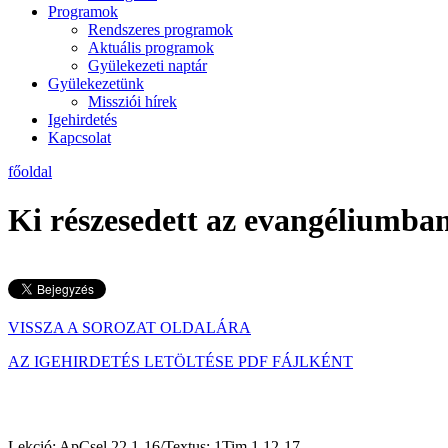
Programok
Rendszeres programok
Aktuális programok
Gyülekezeti naptár
Gyülekezetünk
Missziói hírek
Igehirdetés
Kapcsolat
főoldal
Ki részesedett az evangéliumba
VISSZA A SOROZAT OLDALÁRA
AZ IGEHIRDETÉS LETÖLTÉSE PDF FÁJLKÉNT
Lekció: ApCsel 22,1-16/Textus: 1Tim 1,12-17
2020