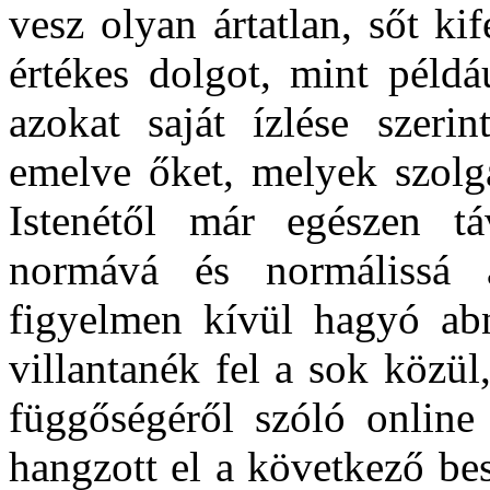
vesz olyan ártatlan, sőt ki
értékes dolgot, mint példá
azokat saját ízlése szeri
emelve őket, melyek szolgá
Istenétől már egészen t
normává és normálissá a
figyelmen kívül hagyó ab
villantanék fel a sok közül
függőségéről szóló online
hangzott el a következő bes