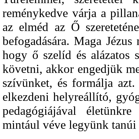
reménykedve várja a pillan
az elméd az Ő szereteténe
befogadására. Maga Jézus 
hogy ő szelíd és alázatos 
követni, akkor engedjük me
szívünket, és formálja azt
elkezdeni helyreállító, gy
pedagógiájával életünkr
mintául véve legyünk tanúi