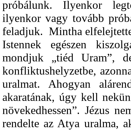
próbálunk. Ilyenkor leg
ilyenkor vagy tovább prób
feladjuk. Mintha elfelejtett
Istennek egészen kiszolg
mondjuk „tiéd Uram”, de
konfliktushelyzetbe, azonna
uralmat. Ahogyan aláren
akaratának, úgy kell nekün
növekedhessen”. Jézus nemc
rendelte az Atya uralma, a