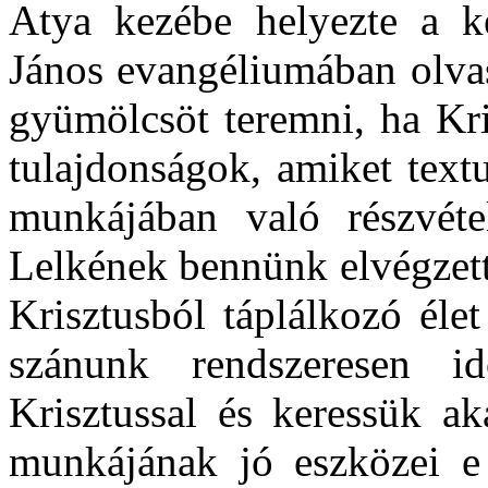
Atya kezébe helyezte a k
János evangéliumában olvas
gyümölcsöt teremni, ha Kr
tulajdonságok, amiket text
munkájában való részvéte
Lelkének bennünk elvégzet
Krisztusból táplálkozó éle
szánunk rendszeresen i
Krisztussal és keressük ak
munkájának jó eszközei e 