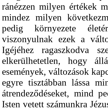
ránézzen milyen értékek m
mindez milyen következm
pedig környezete életé
viszonyulnak ezek a válto
Igéjéhez ragaszkodva sz
elkerülhetetlen, hogy ál
események, változások kapcs
egyre tisztábban lássa m
átrendeződéseket, mind ped
Isten vetett számunkra Jéz