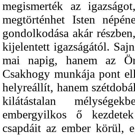
megismerték az igazságot,
megtörténhet Isten népén
gondolkodása akár részben, 
kijelentett igazságától. S
mai napig, hanem az Ör
Csakhogy munkája pont elle
helyreállít, hanem szétdobál
kilátástalan mélysége
embergyilkos ő kezdetek 
csapdáit az ember körül, 