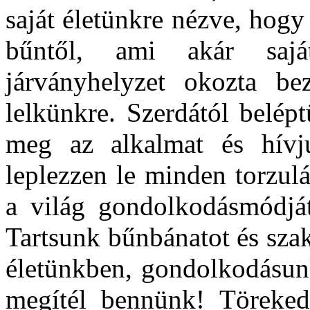
saját életünkre nézve, hog
bűntől, ami akár sajá
járványhelyzet okozta bez
lelkünkre. Szerdától belép
meg az alkalmat és hívj
leplezzen le minden torzul
a világ gondolkodásmódját
Tartsunk bűnbánatot és sza
életünkben, gondolkodásunk
megítél bennünk! Törekedj