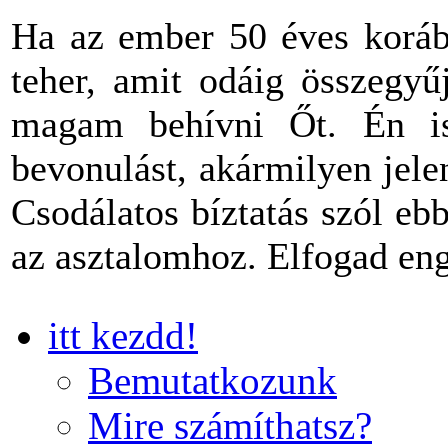
Ha az ember 50 éves korába
teher, amit odáig összegyű
magam behívni Őt. Én is
bevonulást, akármilyen jel
Csodálatos bíztatás szól eb
az asztalomhoz. Elfogad en
itt kezdd!
Bemutatkozunk
Mire számíthatsz?