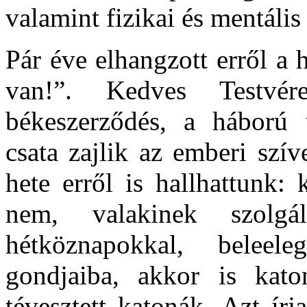
valamint fizikai és mentális
Pár éve elhangzott erről a 
van!”. Kedves Testvé
békeszerződés, a háború
csata zajlik az emberi szív
hete erről is hallhattunk:
nem, valakinek szolg
hétköznapokkal, belee
gondjaiba, akkor is kat
tévesztett katonák. Azt ír