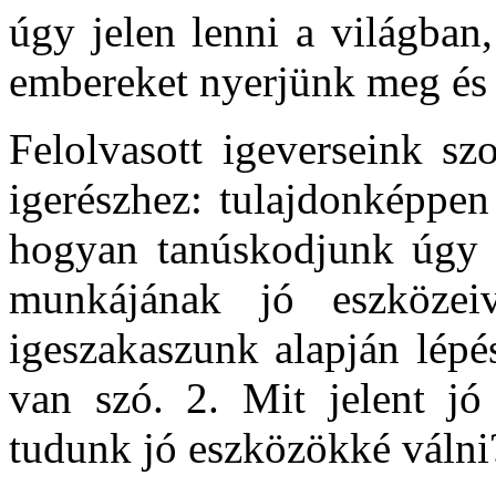
úgy jelen lenni a világban
embereket nyerjünk meg és 
Felolvasott igeverseink sz
igerészhez: tulajdonképpen
hogyan tanúskodjunk úgy a
munkájának jó eszközei
igeszakaszunk alapján lépé
van szó. 2. Mit jelent j
tudunk jó eszközökké válni