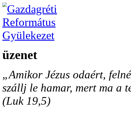
üzenet
„Amikor Jézus odaért, felnéz
szállj le hamar, mert ma a 
(Luk 19,5)