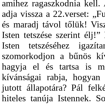
amihez ragaszkodnia kell. 
adja vissza a 22.verset: „F
és maradj távol tőlük! Vis
Isten tetszése szerint élj
Isten tetszéséhez igazí
szomorkodjon a bűnös kív
hagyja el és tartsa is 
kívánságai rabja, hogyan
jutott állapotára? Pál fel
hiteles tanúja Istennek. S