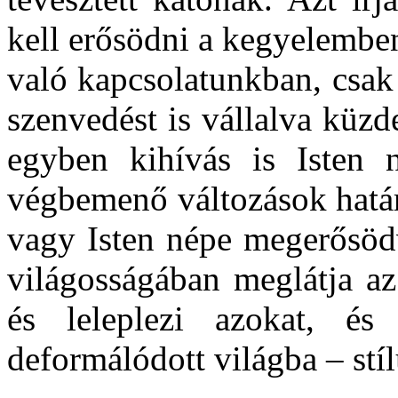
kell erősödni a kegyelemben
való kapcsolatunkban, csak
szenvedést is vállalva küz
egyben kihívás is Isten 
végbemenő változások hatá
vagy Isten népe megerősödv
világosságában meglátja az
és leleplezi azokat, és
deformálódott világba – stí