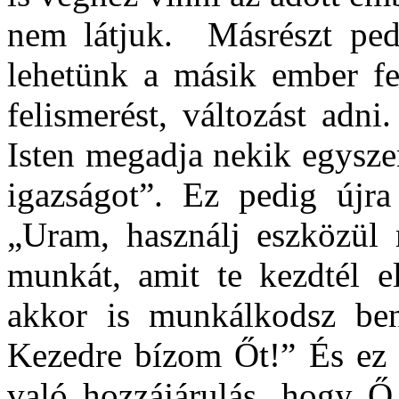
nem látjuk. Másrészt ped
lehetünk a másik ember fel
felismerést, változást adn
Isten megadja nekik egysze
igazságot”. Ez pedig újra
„Uram, használj eszközül
munkát, amit te kezdtél 
akkor is munkálkodsz be
Kezedre bízom Őt!” És ez a
való hozzájárulás, hogy Ő 