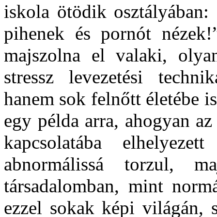
iskola ötödik osztályában:
pihenek és pornót nézek!
majszolna el valaki, olya
stressz levezetési techn
hanem sok felnőtt életébe 
egy példa arra, ahogyan az 
kapcsolatába elhelyeze
abnormálissá torzul, 
társadalomban, mint norm
ezzel sokak képi világán, 