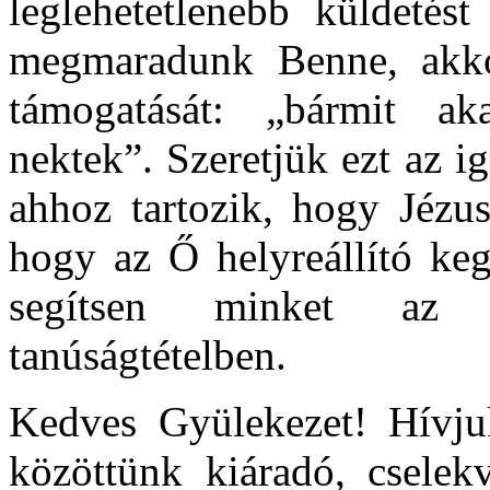
leglehetetlenebb küldetést
megmaradunk Benne, akko
támogatását: „bármit ak
nektek”. Szeretjük ezt az i
ahhoz tartozik, hogy Jézu
hogy az Ő helyreállító keg
segítsen minket az 
tanúságtételben.
Kedves Gyülekezet! Hívjuk
közöttünk kiáradó, cselek