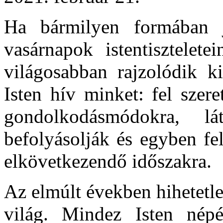
Ha bármilyen formában j
vasárnapok istentisztelete
világosabban rajzolódik k
Isten hív minket: fel szer
gondolkodásmódokra, l
befolyásolják és egyben fe
elkövetkezendő időszakra.
Az elmúlt években hihetetle
világ. Mindez Isten népé