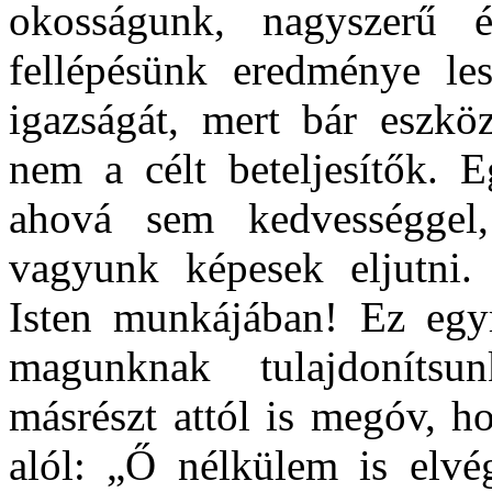
okosságunk, nagyszerű ér
fellépésünk eredménye les
igazságát, mert bár eszk
nem a célt beteljesítők. E
ahová sem kedvességgel
vagyunk képesek eljutni.
Isten munkájában! Ez egy
magunknak tulajdonítsu
másrészt attól is megóv, h
alól: „Ő nélkülem is elvé