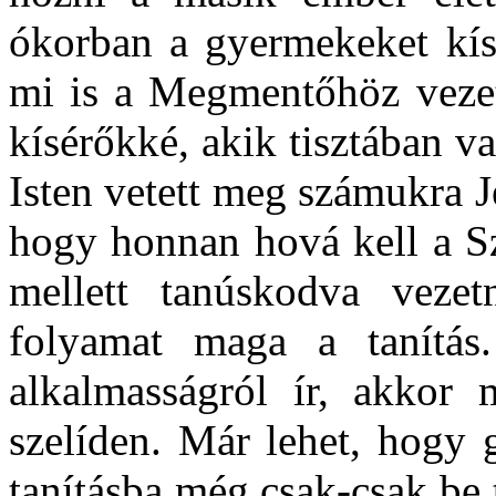
ókorban a gyermekeket kís
mi is a Megmentőhöz vezet
kísérőkké, akik tisztában va
Isten vetett meg számukra Jé
hogy honnan hová kell a Sz
mellett tanúskodva vezet
folyamat maga a tanítás
alkalmasságról ír, akkor 
szelíden. Már lehet, hogy 
tanításba még csak-csak be 