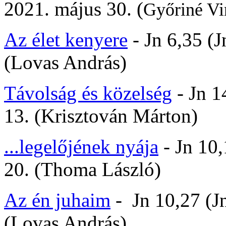
2021. május 30. (
Győriné Vi
Az élet kenyere
- Jn 6,35 (J
(Lovas András)
Távolság és közelség
- Jn 1
13. (Krisztován Márton)
...legelőjének nyája
- Jn 10,
20. (Thoma László)
Az én juhaim
- Jn 10,27 (Jn
(Lovas András)