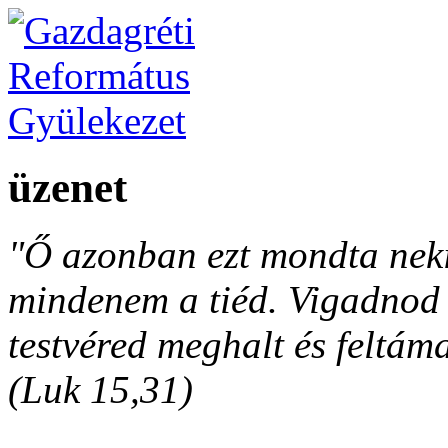
üzenet
"Ő azonban ezt mondta neki
mindenem a tiéd. Vigadnod é
testvéred meghalt és feltáma
(Luk 15,31)