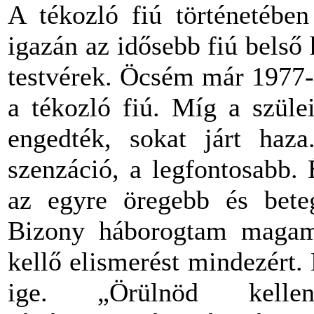
A tékozló fiú történetébe
igazán az idősebb fiú belső
testvérek. Öcsém már 1977-
a tékozló fiú. Míg a szüle
engedték, sokat járt haz
szenzáció, a legfontosabb.
az egyre öregebb és bete
Bizony háborogtam magam
kellő elismerést mindezért.
ige. „Örülnöd kelle