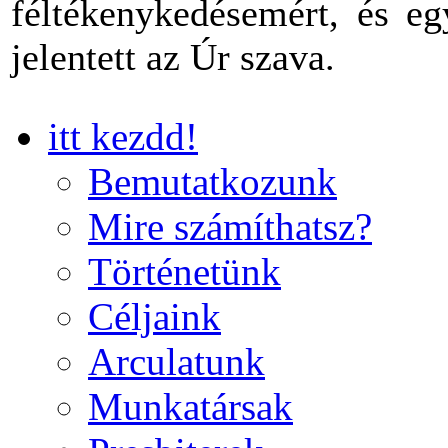
féltékenykedésemért, és eg
jelentett az Úr szava.
itt kezdd!
Bemutatkozunk
Mire számíthatsz?
Történetünk
Céljaink
Arculatunk
Munkatársak