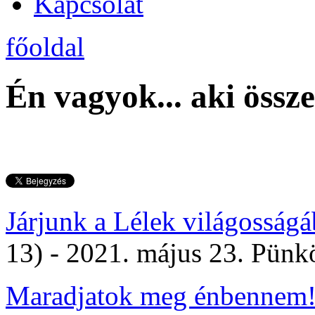
Kapcsolat
főoldal
Én vagyok... aki össz
Járjunk a Lélek világosságá
13) - 2021. május 23. Pünk
Maradjatok meg énbennem