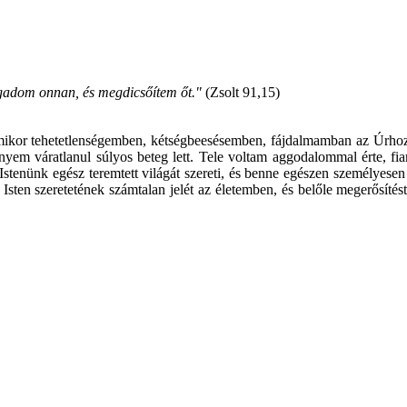
gadom onnan, és megdicsőítem őt."
(Zsolt 91,15)
ikor tehetetlenségemben, kétségbeesésemben, fájdalmamban az Úrhoz k
áratlanul súlyos beteg lett. Tele voltam aggodalommal érte, fiamér
! Istenünk egész teremtett világát szereti, és benne egészen személyese
sten szeretetének számtalan jelét az életemben, és belőle megerősít