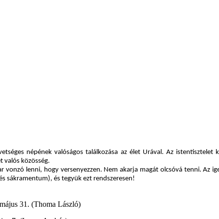
zövetséges népének valóságos találkozása az élet Urával. Az istentisztele
et valós közösség.
ar vonzó lenni, hogy versenyezzen. Nem akarja magát olcsóvá tenni. Az igeh
 és sákramentum), és tegyük ezt rendszeresen!
. május 31. (Thoma László)