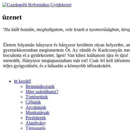
üzenet
"Ha kiált hozzám, meghallgatom, vele leszek a nyomorúságban, kira
Életem folyamán hányszor és hányszor kerültem olyan helyzetbe, am
gyermekkoromban megismertem Őt. Az elmúlt év Karácsonyán menyem v
bocsátotta el a gyülekezetet. Igen! Van kihez kiáltanom újra és újra
menedék. Hányszor megtapasztaltam már ezt! Csak fel kell idéznem I
teljes gyógyulásért, és a hálaadás a könnyebb időszakokért.
itt kezdd!
Bemutatkozunk
Mire számíthatsz?
Történetünk
Céljaink
Arculatunk
Munkatársak
Presbiterek
Alapítvány
Támogatás