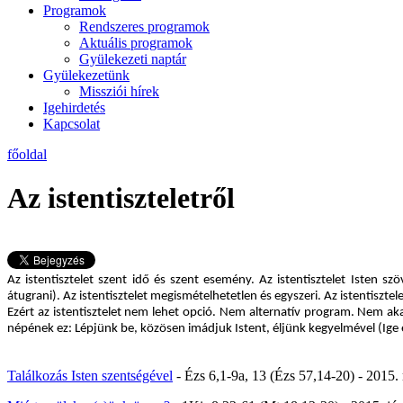
Programok
Rendszeres programok
Aktuális programok
Gyülekezeti naptár
Gyülekezetünk
Missziói hírek
Igehirdetés
Kapcsolat
főoldal
Az istentiszteletről
Az istentisztelet szent idő és szent esemény. Az istentisztelet Isten s
átugrani). Az istentisztelet megismételhetetlen és egyszeri. Az istentisztel
Ezért az istentisztelet nem lehet opció. Nem alternatív program. Nem ak
népének ez: Lépjünk be, közösen imádjuk Istent, éljünk kegyelmével (Ige
Találkozás Isten szentségével
- Ézs 6,1-9a, 13 (Ézs 57,14-20) - 2015