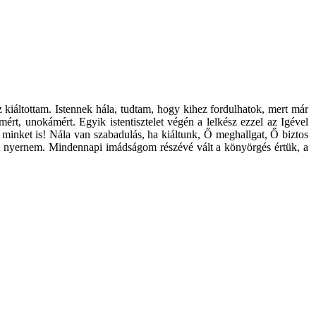
iáltottam. Istennek hála, tudtam, hogy kihez fordulhatok, mert már
t, unokámért. Egyik istentisztelet végén a lelkész ezzel az Igével
n minket is! Nála van szabadulás, ha kiáltunk, Ő meghallgat, Ő biztos
ést nyernem. Mindennapi imádságom részévé vált a könyörgés értük, a