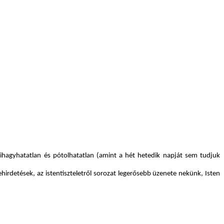
t kihagyhatatlan és pótolhatatlan (amint a hét hetedik napját sem tudjuk
irdetések, az istentiszteletről sorozat legerősebb üzenete nekünk, Isten