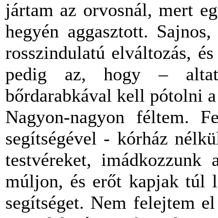
jártam az orvosnál, mert e
hegyén aggasztott. Sajnos,
rosszindulatú elváltozás, é
pedig az, hogy – alta
bőrdarabkával kell pótolni a 
Nagyon-nagyon féltem. Fe
segítségével - kórház nélk
testvéreket, imádkozzunk 
múljon, és erőt kapjak túl
segítséget. Nem felejtem e