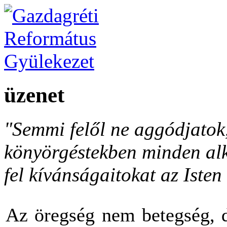
üzenet
"Semmi felől ne aggódjato
könyörgéstekben minden al
fel kívánságaitokat az Isten 
Az öregség nem betegség, d