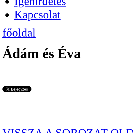
Igehirdetés
Kapcsolat
főoldal
Ádám és Éva
VISSZA A SOROZAT OL