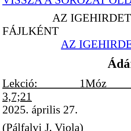
AZ IGEHIRDET
FÁJ
AZ IGEHIR
Ádá
Lekció: 1Móz 3
3,7;21
2025. április 27.
(Pálfalvi J. Viola)