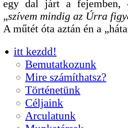
egy dal járt a fejemben,
„
szívem mindig az Úrra figye
A műtét óta aztán én a „há
itt kezdd!
Bemutatkozunk
Mire számíthatsz?
Történetünk
Céljaink
Arculatunk