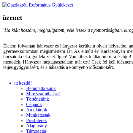
üzenet
"Ha kiált hozzám, meghallgatom, vele leszek a nyomorúságban, kira
Életem folyamán hányszor és hányszor kerültem olyan helyzetbe, am
gyermekkoromban megismertem Őt. Az elmúlt év Karácsonyán menyem v
bocsátotta el a gyülekezetet. Igen! Van kihez kiáltanom újra és újra
menedék. Hányszor megtapasztaltam már ezt! Csak fel kell idéznem I
teljes gyógyulásért, és a hálaadás a könnyebb időszakokért.
itt kezdd!
Bemutatkozunk
Mire számíthatsz?
Történetünk
Céljaink
Arculatunk
Munkatársak
Presbiterek
Alapítvány
Támogatás