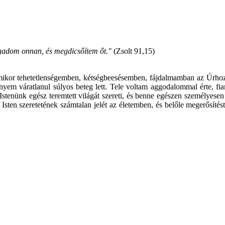
gadom onnan, és megdicsőítem őt."
(Zsolt 91,15)
ikor tehetetlenségemben, kétségbeesésemben, fájdalmamban az Úrhoz k
áratlanul súlyos beteg lett. Tele voltam aggodalommal érte, fiamér
! Istenünk egész teremtett világát szereti, és benne egészen személyese
sten szeretetének számtalan jelét az életemben, és belőle megerősít