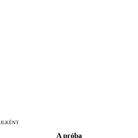
 LETÖLTÉSE PDF FÁJLKÉN
A próba