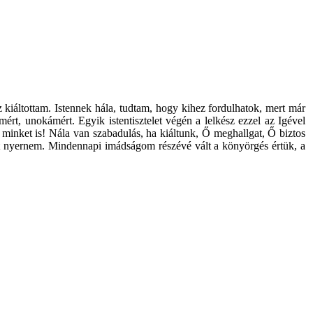
iáltottam. Istennek hála, tudtam, hogy kihez fordulhatok, mert már
t, unokámért. Egyik istentisztelet végén a lelkész ezzel az Igével
n minket is! Nála van szabadulás, ha kiáltunk, Ő meghallgat, Ő biztos
ést nyernem. Mindennapi imádságom részévé vált a könyörgés értük, a