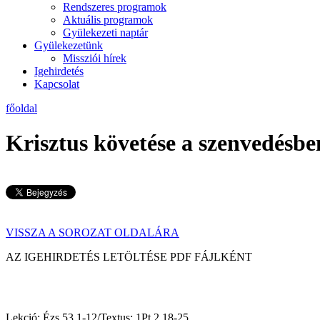
Rendszeres programok
Aktuális programok
Gyülekezeti naptár
Gyülekezetünk
Missziói hírek
Igehirdetés
Kapcsolat
főoldal
Krisztus követése a szenvedésbe
VISSZA A SOROZAT OLDALÁRA
AZ IGEHIRDETÉS LETÖLTÉ
Lekció: Ézs 53,1-12/Textus: 1Pt 2,18-25
2020.