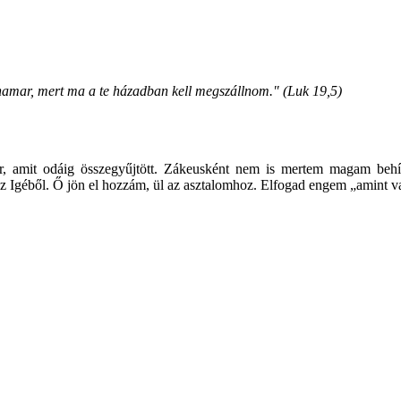
le hamar, mert ma a te házadban kell megszállnom." (Luk 19,5)
r, amit odáig összegyűjtött. Zákeusként nem is mertem magam behív
 az Igéből. Ő jön el hozzám, ül az asztalomhoz. Elfogad engem „amint 