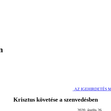
n
SE PDF FÁJLKÉNT
AZ IGEHIRDETÉS 
Krisztus követése a szenvedésben
 április 26.