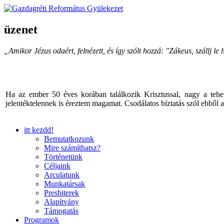
üzenet
„Amikor Jézus odaért, felnézett, és így szólt hozzá: "Zákeus, szállj 
Ha az ember 50 éves korában találkozik Krisztussal, nagy a tehe
jelentéktelennek is éreztem magamat. Csodálatos bíztatás szól ebből
itt kezdd!
Bemutatkozunk
Mire számíthatsz?
Történetünk
Céljaink
Arculatunk
Munkatársak
Presbiterek
Alapítvány
Támogatás
Programok