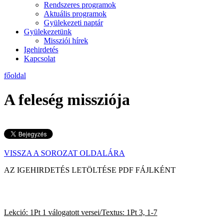
Rendszeres programok
Aktuális programok
Gyülekezeti naptár
Gyülekezetünk
Missziói hírek
Igehirdetés
Kapcsolat
főoldal
A feleség missziója
VISSZA A SOROZAT OLDALÁRA
AZ IGEHIRDETÉS LETÖLTÉ
Lekció: 1Pt 1 válogatott versei/Textus: 1Pt 3, 1-7
202