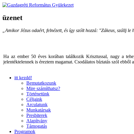
üzenet
„Amikor Jézus odaért, felnézett, és így szólt hozzá: "Zákeus, szállj 
Ha az ember 50 éves korában találkozik Krisztussal, nagy a tehe
jelentéktelennek is éreztem magamat. Csodálatos bíztatás szól ebből
itt kezdd!
Bemutatkozunk
Mire számíthatsz?
Történetünk
Céljaink
Arculatunk
Munkatársak
Presbiterek
Alapítvány
Támogatás
Programok