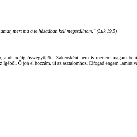
le hamar, mert ma a te házadban kell megszállnom." (Luk 19,5)
r, amit odáig összegyűjtött. Zákeusként nem is mertem magam behív
 az Igéből. Ő jön el hozzám, ül az asztalomhoz. Elfogad engem „amint 