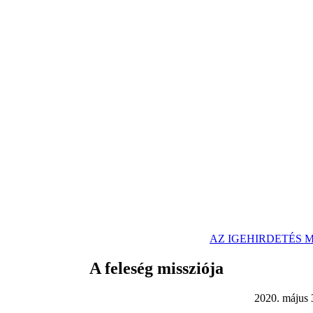
SE PDF FÁJLKÉNT
AZ IGEHIRDETÉS
A feleség missziója
0. május 3