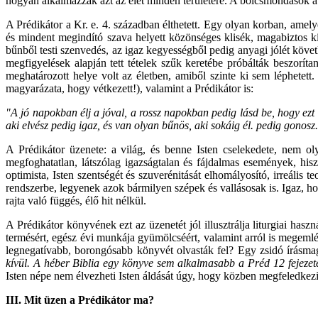
hogyan alkalmazzák azt az élet minden területére. A bölcsmondások a 
A Prédikátor a Kr. e. 4. században élthetett. Egy olyan korban, amelyet 
és mindent megindító szava helyett közönséges klisék, magabiztos ki
bűnből testi szenvedés, az igaz kegyességből pedig anyagi jólét köve
megfigyelések alapján tett tételek szűk keretébe próbálták beszorítan
meghatározott helye volt az életben, amiből szinte ki sem léphetett
magyarázata, hogy vétkezett!), valamint a Prédikátor is:
"A jó napokban élj a jóval, a rossz napokban pedig lásd be, hogy ezt 
aki elvész pedig igaz, és van olyan bűnös, aki sokáig él. pedig gonosz
A Prédikátor üzenete: a világ, és benne Isten cselekedete, nem oly
megfoghatatlan, látszólag igazságtalan és fájdalmas események, hisz
optimista, Isten szentségét és szuverénitását elhomályosító, irreális
rendszerbe, legyenek azok bármilyen szépek és vallásosak is. Igaz, hog
rajta való függés, élő hit nélkül.
A Prédikátor könyvének ezt az üzenetét jól illusztrálja liturgiai hasz
termésért, egész évi munkája gyümölcséért, valamint arról is megeml
legnegatívabb, borongósabb könyvét olvasták fel? Egy zsidó írásma
kívül. A héber Biblia egy könyve sem alkalmasabb a Préd 12 fejezet
Isten népe nem élvezheti Isten áldását úgy, hogy közben megfeledkezik
III. Mit üzen a Prédikátor ma?