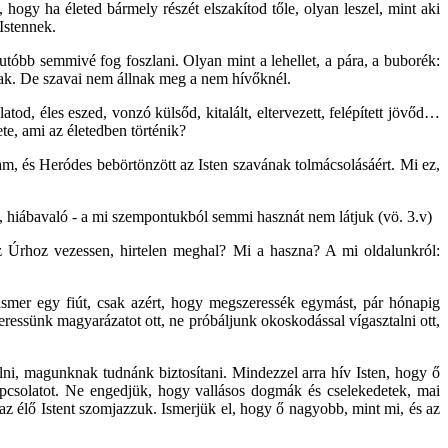
ogy ha életed bármely részét elszakítod tőle, olyan leszel, mint aki
Istennek.
tóbb semmivé fog foszlani. Olyan mint a lehellet, a pára, a buborék:
nak. De szavai nem állnak meg a nem hívőknél.
od, éles eszed, vonzó külsőd, kitalált, eltervezett, felépített jövőd…
te, ami az életedben történik?
am, és Heródes bebörtönzött az Isten szavának tolmácsolásáért. Mi ez,
, hiábavaló - a mi szempontukból semmi hasznát nem látjuk (vö. 3.v)
z Úrhoz vezessen, hirtelen meghal? Mi a haszna? A mi oldalunkról:
gismer egy fiút, csak azért, hogy megszeressék egymást, pár hónapig
essünk magyarázatot ott, ne próbáljunk okoskodással vígasztalni ott,
lni, magunknak tudnánk biztosítani. Mindezzel arra hív Isten, hogy ő
apcsolatot. Ne engedjük, hogy vallásos dogmák és cselekedetek, mai
z élő Istent szomjazzuk. Ismerjük el, hogy ő nagyobb, mint mi, és az