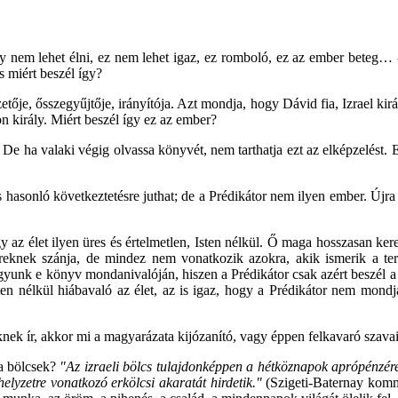
 nem lehet élni, ez nem lehet igaz, ez romboló, ez az ember beteg… - é
s miért beszél így?
etője, ősszegyűjtője, irányítója. Azt mondja, hogy Dávid fia, Izrael kir
on király. Miért beszél így ez az ember?
 De ha valaki végig olvassa könyvét, nem tarthatja ezt az elképzelést. 
is hasonló következtetésre juthat; de a Prédikátor nem ilyen ember. Újra 
 az élet ilyen üres és értelmetlen, Isten nélkül. Ő maga hosszasan ker
bereknek szánja, de mindez nem vonatkozik azokra, akik ismerik a ter
yunk e könyv mondanivalóján, hiszen a Prédikátor csak azért beszél a 
Isten nélkül hiábavaló az élet, az is igaz, hogy a Prédikátor nem mon
eknek ír, akkor mi a magyarázata kijózanító, vagy éppen felkavaró szava
 a bölcsek?
"Az izraeli bölcs tulajdonképpen a hétköznapok aprópénzére v
helyzetre vonatkozó erkölcsi akaratát hirdetik."
(Szigeti-Baternay komm