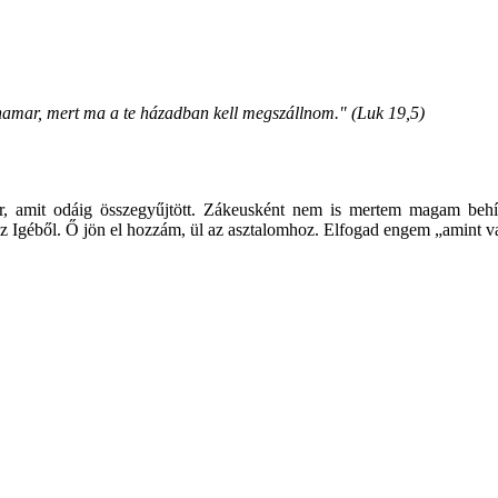
le hamar, mert ma a te házadban kell megszállnom." (Luk 19,5)
r, amit odáig összegyűjtött. Zákeusként nem is mertem magam behív
 az Igéből. Ő jön el hozzám, ül az asztalomhoz. Elfogad engem „amint 