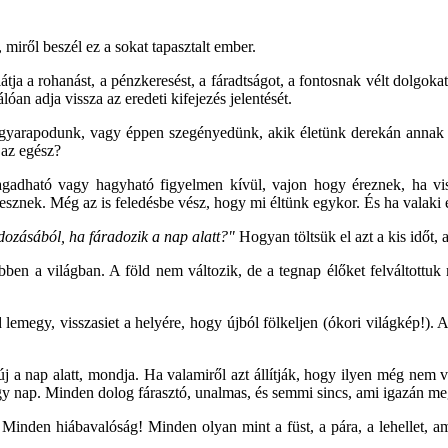
ről beszél ez a sokat tapasztalt ember.
 látja a rohanást, a pénzkeresést, a fáradtságot, a fontosnak vélt dolgok
óan adja vissza az eredeti kifejezés jelentését.
, gyarapodunk, vagy éppen szegényedünk, akik életünk derekán annak l
 az egész?
agadható vagy hagyható figyelmen kívül, vajon hogy éreznek, ha vi
nek. Még az is feledésbe vész, hogy mi éltünk egykor. És ha valaki 
ozásából, ha fáradozik a nap alatt?"
Hogyan töltsük el azt a kis időt,
 ebben a világban. A föld nem változik, de a tegnap élőket felváltottu
 lemegy, visszasiet a helyére, hogy újból fölkeljen (ókori világkép!). A
 a nap alatt, mondja. Ha valamiről azt állítják, hogy ilyen még nem vol
gy nap. Minden dolog fárasztó, unalmas, és semmi sincs, ami igazán me
inden hiábavalóság! Minden olyan mint a füst, a pára, a lehellet, ami 