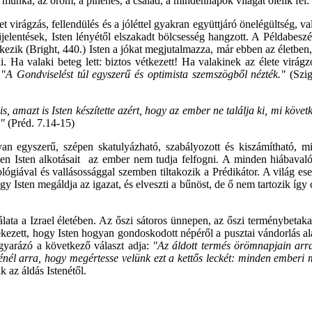
munka, az öröm, a pihenés, a család, a mindennapok világát ölelik fel.
virágzás, fellendülés és a jóléttel gyakran együttjáró önelégültség, vallá
jelentések, Isten lényétől elszakadt bölcsesség hangzott. A Példabes
tkezik (Bright, 440.) Isten a jókat megjutalmazza, már ebben az életbe
i. Ha valaki beteg lett: biztos vétkezett! Ha valakinek az élete virágzo
.
"A Gondviselést túl egyszerű és optimista szemszögből nézték."
(Szig
is, amazt is Isten készítette azért, hogy az ember ne találja ki, mi köv
."
(Préd. 7.14-15)
an egyszerű, szépen skatulyázható, szabályozott és kiszámítható, min
en Isten alkotásait az ember nem tudja felfogni. A minden hiábavalós
 teológiával és vallásossággal szemben tiltakozik a Prédikátor. A világ
y Isten megáldja az igazat, és elveszti a bűnöst, de ő nem tartozik így 
nálata a Izrael életében. Az őszi sátoros ünnepen, az őszi terménybetaka
ékezett, hogy Isten hogyan gondoskodott népéről a pusztai vándorlás al
gyarázó a következő választ adja:
"Az áldott termés örömnapjain arr
énél arra, hogy megértesse velünk ezt a kettős leckét: minden emberi
 az áldás Istenétől.