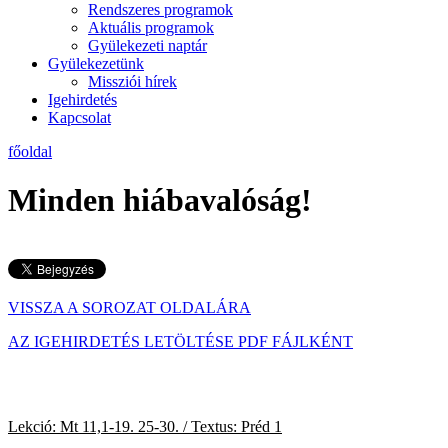
Rendszeres programok
Aktuális programok
Gyülekezeti naptár
Gyülekezetünk
Missziói hírek
Igehirdetés
Kapcsolat
főoldal
Minden hiábavalóság!
VISSZA A SOROZAT OLDALÁRA
AZ IGEHIRDETÉS LETÖLTÉSE PDF FÁJLKÉNT
Lekció: Mt 11,1-19. 25-30. / Textus: Préd 1
200