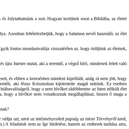
s folytathatnánk a sort. Hogyan kerülnek sorai a Bibliába, az életet
álya. Azonban feltételezhetjük, hogy a Salamon nevét használó, az élet
Egyik fontos mondanivalója visszatérően az, hogy örüljünk az életnek,
és újra Istenre mutat, aki a teremtő, a végső bíró, mindenek felett való
esett, és ebben a keresésben mindent kipróbált, amíg rá nem jött, hogy
emtőt, aki Jézus Krisztusban kijelentette magát nekünk. Ez esetben
hiábavalóságról, hogy a nem hívőket rádöbbentse az Isten nélküli élet
dja, hogy a hívőkre nem vonatkoznak megállapításai, hiszen ő maga a
inak?
áltja azt, amit az intézményesített papság az isteni Törvényről tanít,
.) A feladatuk nem az Ige hirdetése, hanem az emberek tanítása arra,