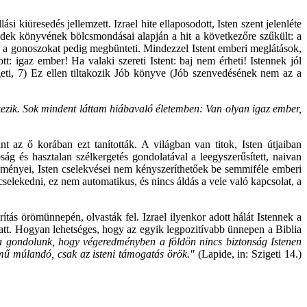
si kiüresedés jellemzett. Izrael hite ellaposodott, Isten szent jelenléte
zédek könyvének bölcsmondásai alapján a hit a következőre szűkült: a
n, a gonoszokat pedig megbünteti. Mindezzel Istent emberi meglátások,
tt: igaz ember! Ha valaki szereti Istent: baj nem érheti! Istennek jól
eti, 7)
Ez ellen tiltakozik Jób könyve (Jób szenvedésének nem az a
etkezik. Sok mindent láttam hiábavaló életemben: Van olyan igaz ember,
t az ő korában ezt tanították. A világban van titok, Isten útjaiban
ág és hasztalan szélkergetés gondolatával a leegyszerűsített, naivan
 eseményei, Isten cselekvései nem kényszeríthetőek be semmiféle emberi
cselekedni, ez nem automatikus, és nincs áldás a vele való kapcsolat, a
rítás örömünnepén, olvasták fel. Izrael ilyenkor adott hálát Istennek a
att. Hogyan lehetséges, hogy az egyik legpozitívabb ünnepen a Biblia
a gondolunk, hogy végeredményben a földön nincs biztonság Istenen
 mű múlandó, csak az isteni támogatás örök."
(Lapide, in: Szigeti 14.)