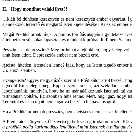
II. "Hogy mondhat valaki ilyet?!"
…kiált fel dühösen keresztyén és nem keresztyén ember egyaránt. Így
ajándékozó, teremtő és megtartó Isten kijelentésébe? Ki ez az ember é
Magát Prédikátornak hívja. A pontos fordítás alapján a gyülekezet vez
értelmét kereső, sokat tapasztalt és mindent kipróbált férfi nem Salam
Pesszimista, depressziós? Megfordulhat a fejünkben, hogy beteg volt.
amit Isten adott. Depressziós ember nem buzdít erre.
Ateista, hitetlen, istentelen lenne? Igaz, hogy az Istent tagadó ember 
Úr. Hisz Istenben.
Evangélista? Egyes magyarázók szerint a Prédikátor arról beszél, hogy
egyedül Isten elégít meg. Éppen ezért, amit ír, azt szekuláris em
lapozhatnánk, mondván, hogy ha mi már találkoztunk Istennel, túl vag
tarthatatlan voltára. Ez azonban hiba lenne. Mert, míg igaz, hogy 
Teremtőt és Isten útjait nem tagadva beszél a hiábavalóságról.
Ha a Prédikátor nem depressziós, nem ateista és nem is csak hitetlen
A Prédikátor könyve az Ószövetségi bölcsesség irodalom része. Kik
a próféták pedig karizmatikus lendülettel mint Istennek a pillanatnyi 