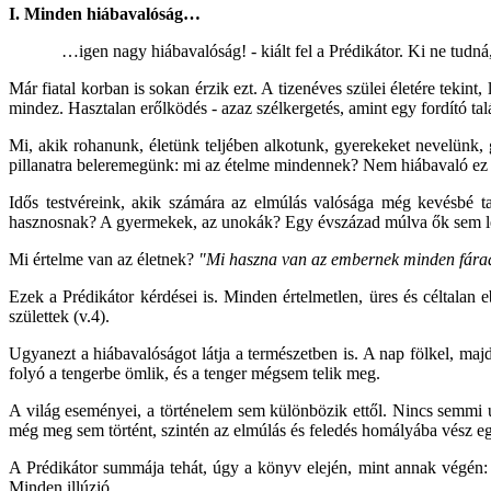
I. Minden hiábavalóság…
…igen nagy hiábavalóság! - kiált fel a Prédikátor. Ki ne tudná, mi
Már fiatal korban is sokan érzik ezt. A tizenéves szülei életére tekint,
mindez. Hasztalan erőlködés - azaz szélkergetés, amint egy fordító talál
Mi, akik rohanunk, életünk teljében alkotunk, gyerekeket nevelünk
pillanatra beleremegünk: mi az ételme mindennek? Nem hiábavaló ez
Idős testvéreink, akik számára az elmúlás valósága még kevésbé t
hasznosnak? A gyermekek, az unokák? Egy évszázad múlva ők sem lesz
Mi értelme van az életnek?
"Mi haszna van az embernek minden fárad
Ezek a Prédikátor kérdései is. Minden értelmetlen, üres és céltalan
születtek (v.4).
Ugyanezt a hiábavalóságot látja a természetben is. A nap fölkel, majd
folyó a tengerbe ömlik, és a tenger mégsem telik meg.
A világ eseményei, a történelem sem különbözik ettől. Nincs semmi új
még meg sem történt, szintén az elmúlás és feledés homályába vész e
A Prédikátor summája tehát, úgy a könyv elején, mint annak végén: M
Minden illúzió.