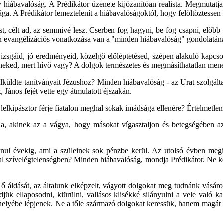
ábavalóság. A Prédikátor üzenete kijózanítóan realista. Megmutatja, h
ga. A Prédikátor lemeztelenít a hiábavalóságoktól, hogy felöltöztessen 
, célt ad, az semmivé lesz. Cserben fog hagyni, be fog csapni, előbb u
ban evangélizációs vonatkozása van a "minden hiábavalóság" gondolatá
izsgáid, jó eredményeid, közelgő előléptetésed, szépen alakuló kapcsolat
z neked, mert hívő vagy? A dolgok természetes és megmásíthatatlan mene
elküldte tanítványait Jézushoz? Minden hiábavalóság - az Urat szolgált
János fejét vette egy átmulatott éjszakán.
lkipásztor férje fiatalon meghal sokak imádsága ellenére? Értelmetlen
lja, akinek az a vágya, hogy másokat vígasztaljon és betegségében a
t tanul évekig, ami a szüleinek sok pénzbe kerül. Az utolsó évben me
al szívelégtelenségben? Minden hiábavalóság, mondja Prédikátor. Ne ker
 ő áldását, az általunk elképzelt, vágyott dolgokat meg tudnánk vásáro
ük ellaposodni, kiürülni, vallásos klisékké silányulni a vele való k
helyébe lépjenek. Ne a tőle származó dolgokat keressük, hanem magát a