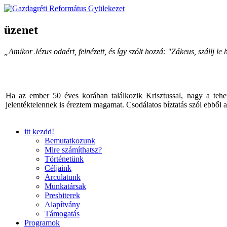
üzenet
„Amikor Jézus odaért, felnézett, és így szólt hozzá: "Zákeus, szállj 
Ha az ember 50 éves korában találkozik Krisztussal, nagy a tehe
jelentéktelennek is éreztem magamat. Csodálatos bíztatás szól ebből
itt kezdd!
Bemutatkozunk
Mire számíthatsz?
Történetünk
Céljaink
Arculatunk
Munkatársak
Presbiterek
Alapítvány
Támogatás
Programok