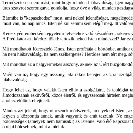
Természetesen nem mást, mint hogy minden hiábavalóság, igen nagy hi
üres szatyrot szorongatva gondolja, hogy övé a világ minden gazdagsá
Bármibe is "kapaszkodsz" most, ami neked jelentőséget, megelégedést
most van, holnap nincs. Isten nélkül semmi sem elégít meg. Itt való
Keresztyén emberként: egyetemi felvételire való készülésed, sikeres v
A Prédikátor azt kérdezi tőled: tartozik neked Isten mindezzel? Jár e
Mit mondhatott Keresztelő János, Isten prófétája a börtönbe, amikor 
ha nem hiábavalóság, ha nem szélkergetés? Heródes nem tért meg, sőt, 
Mit mondhat az a hatgyermekes asszony, akinek az Úrért buzgolkodó le
Miért van az, hogy egy asszony, aki rákos betegen az Urat szolgá
hiábavalóság.
Hogy lehet az, hogy valakit Isten elhív a szolgálatra, és teológiá
álmodozzanak esküvőről, közös életről, és egyszercsak hirtelen megh
ahol ez előlünk elrejtetett.
Mindez azt jelenti, hogy nincsenek módszerek, amelyekkel Istent, az
legyen a központja annak, amik vagyunk és amit teszünk. Ne engedj
bölcsességek (amelyek nem hamisak!) az Istennel való élő kapcsolat 
ő útjai bölcsebbek, mint a miéink.