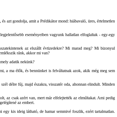
at, és azt gondolja, amit a Prédikátor mond: hiábavaló, üres, értelmetlen
egjelentősebb eseményeiben vagyunk hallatlan elfoglaltak - egy-egy
sszatekintenek az elszállt évtizedekre? Mi marad meg? Mi bizonyul
emlékszik ránk, akkor mi van?
 amely adatik nekünk?
k mi, a ma élők, és bennünket is felváltatnak azok, akik még meg sem
 szél délre fúj, majd északra, visszatér oda, ahonnan elindult. Minden
t, az csak azért van, mert már elfelejtették az elmúltakat. Ami pedig
gelégítené az embert.
egy kis ideig látható, de hamar semmivé foszlik, ezért tartalmatlan.