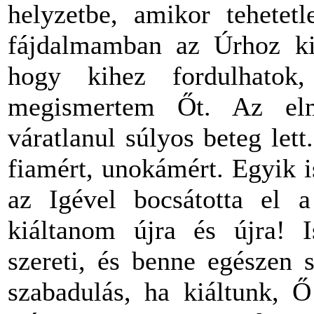
helyzetbe, amikor tehetet
fájdalmamban az Úrhoz kiá
hogy kihez fordulhato
megismertem Őt. Az el
váratlanul súlyos beteg let
fiamért, unokámért. Egyik is
az Igével bocsátotta el a
kiáltanom újra és újra! I
szereti, és benne egészen 
szabadulás, ha kiáltunk, 