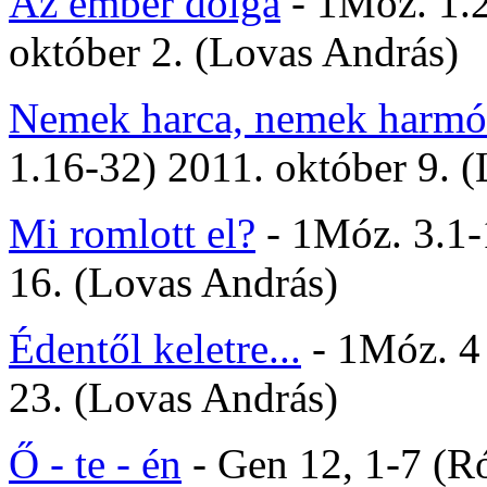
Az ember dolga
- 1Móz. 1.2
október 2. (Lovas András)
Nemek harca, nemek harmó
1.16-32) 2011. október 9. 
Mi romlott el?
- 1Móz. 3.1-
16. (Lovas András)
Édentől keletre...
- 1Móz. 4 
23. (Lovas András)
Ő - te - én
- Gen 12, 1-7 (Ró