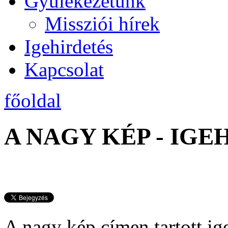
Gyülekezetünk
Missziói hírek
Igehirdetés
Kapcsolat
főoldal
A NAGY KÉP - IG
A nagy kép címen tartott ig