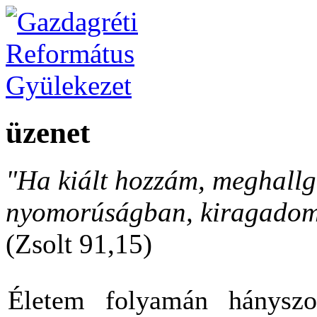
üzenet
"Ha kiált hozzám, meghallga
nyomorúságban, kiragadom 
(Zsolt 91,15)
Életem folyamán hányszo