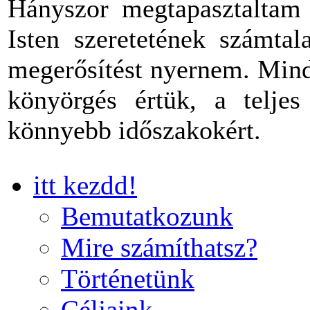
Hányszor megtapasztaltam 
Isten szeretetének számtal
megerősítést nyernem. Mind
könyörgés értük, a teljes
könnyebb időszakokért.
itt kezdd!
Bemutatkozunk
Mire számíthatsz?
Történetünk
Céljaink