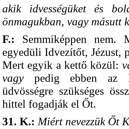
akik idvességüket és bol
önmagukban, vagy másutt k
F.:
Semmiképpen nem. Me
egyedüli Idvezítőt, Jézust,
Mert egyik a kettő közül:
v
vagy
pedig ebben az Idv
üdvösségre szükséges össz
hittel fogadják el Őt.
31. K.:
Miért nevezzük Őt K