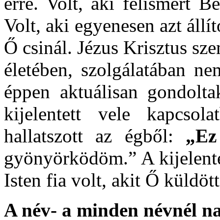
erre. Volt, aki felismert B
Volt, aki egyenesen azt állí
Ő csinál. Jézus Krisztus sz
életében, szolgálatában ne
éppen aktuálisan gondolta
kijelentett vele kapcsol
hallatszott az égből:
„Ez
gyönyörködöm.” A kijelenté
Isten fia volt, akit Ő küldött
A név- a minden névnél n