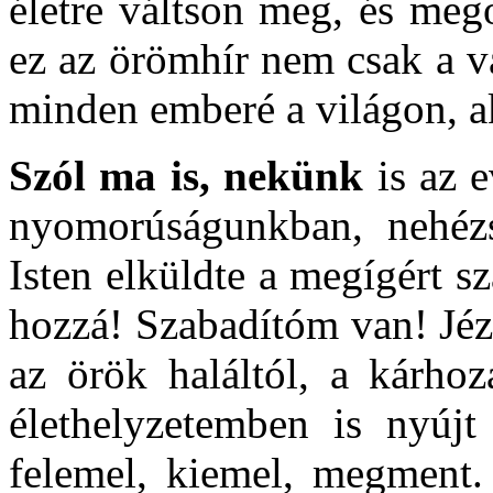
életre váltson meg, és meg
ez az örömhír nem csak a v
minden emberé a világon, ak
Szól ma is, nekünk
is az e
nyomorúságunkban, nehézs
Isten elküldte a megígért s
hozzá! Szabadítóm van! Jézu
az örök haláltól, a kárhoz
élethelyzetemben is nyújt 
felemel, kiemel, megment. 