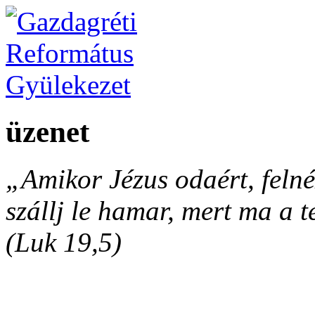
üzenet
„Amikor Jézus odaért, felnéz
szállj le hamar, mert ma a 
(Luk 19,5)