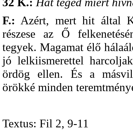
32 K.:
Hát téged miért hív
F.:
Azért, mert hit által 
részese az Ő felkenetésé
tegyek. Magamat élő hálaál
jó lelkiismerettel harcolj
ördög ellen. És a másvi
örökké minden teremtmény
Textus: Fil 2, 9-11