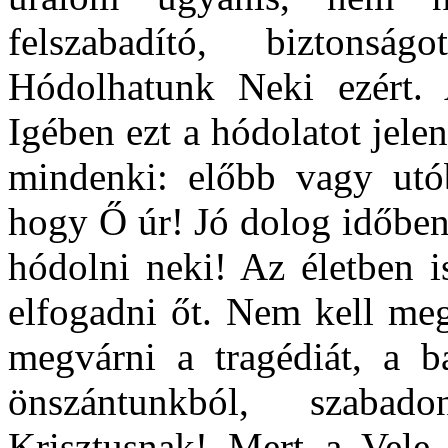
felszabadító, biztonsá
Hódolhatunk Neki ezért.
Igében ezt a hódolatot jele
mindenki: előbb vagy utób
hogy Ő úr! Jó dolog időben
hódolni neki! Az életben i
elfogadni őt. Nem kell meg
megvárni a tragédiát, a ba
önszántunkból, szaba
Krisztusnak! Mert a Vele 