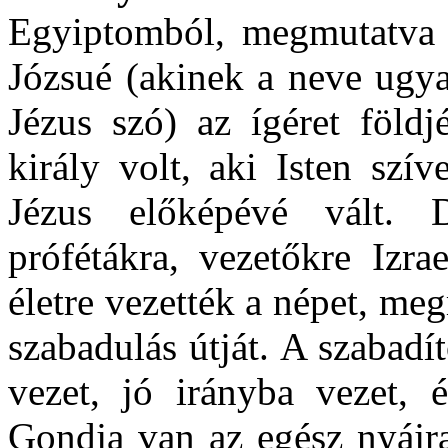
Egyiptomból, megmutatva a
Józsué (akinek a neve ugya
Jézus szó) az ígéret földj
király volt, aki Isten szív
Jézus előképévé vált.
prófétákra, vezetőkre Izra
életre vezették a népet, meg
szabadulás útját. A szabadít
vezet, jó irányba vezet,
Gondja van az egész nyájra