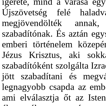
ígérete, mind a várása eg
Újszövetség felé halad
megjövendölték annak
szabadítónak. És aztán egys
emberi történelem közepén
Jézus Krisztus, aki sokk
szabadítóként szolgálta Izr
jött szabadítani és megv
legnagyobb csapda az embe
ami elválasztja őt az Iste