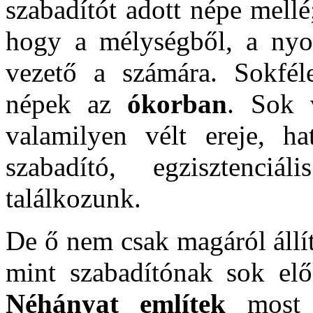
szabadítót adott népe mell
hogy a mélységből, a nyo
vezető a számára. Sokféle
népek az
ókorban
. Sok 
valamilyen vélt ereje, ha
szabadító, egzisztenci
találkozunk.
De ő nem csak magáról állí
mint szabadítónak sok e
Néhányat említek
most i