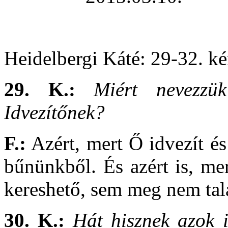
Heidelbergi Káté: 29-32. ké
29. K.:
Miért nevezzük
Idvezítőnek?
F.:
Azért, mert Ő idvezít é
bűnünkből. És azért is, me
kereshető, sem meg nem tal
30. K.:
Hát hisznek azok i