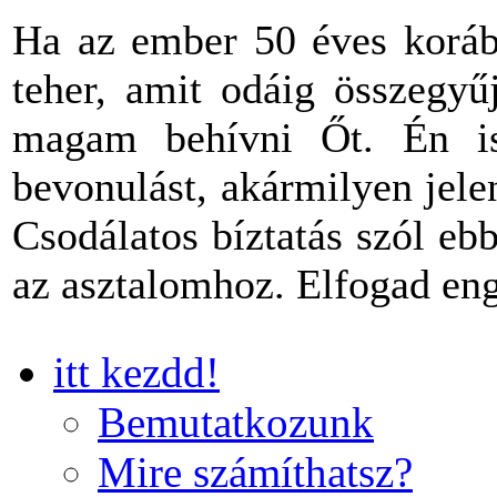
Ha az ember 50 éves korába
teher, amit odáig összegyű
magam behívni Őt. Én is
bevonulást, akármilyen jel
Csodálatos bíztatás szól eb
az asztalomhoz. Elfogad en
itt kezdd!
Bemutatkozunk
Mire számíthatsz?