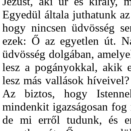
Jézust, aki úr és király, 
Egyedül általa juthatunk az
hogy nincsen üdvösség se
ezek: Ő az egyetlen út. N
üdvösség dolgában, amelyek
lesz a pogányokkal, akik 
lesz más vallások híveivel?
Az biztos, hogy Istenn
mindenkit igazságosan fog
de mi erről tudunk, és er