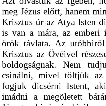
Azt olvastuk az Igében, h
meg Jézus előtt, hanem min
Krisztus úr az Atya Isten d
is van a mára, az emberi i
örök távlata. Az utóbbiról
Krisztus az Övéivel részes
boldogságnak. Nem tudju
csinálni, mivel töltjük az
fogjuk dicsérni Istent, ak
imádni a megöletett bárá