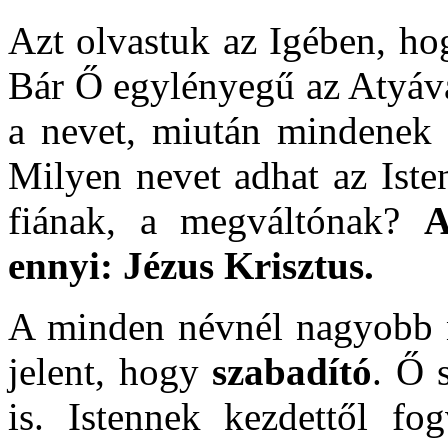
Azt olvastuk az Igében, h
Bár Ő egylényegű az Atyával
a nevet, miután mindenek f
Milyen nevet adhat az Iste
fiának, a megváltónak?
A
ennyi: Jézus Krisztus.
A minden névnél nagyobb
jelent, hogy
szabadító
. Ő 
is. Istennek kezdettől fo