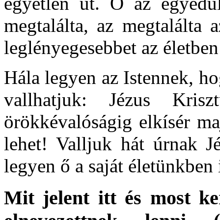
egyetlen út. Ő az egyedü
megtalálta, az megtalálta 
leglényegesebbet az életben
Hála legyen az Istennek, h
vallhatjuk: Jézus Kri
örökkévalóságig elkísér m
lehet! Valljuk hát úrnak J
legyen ő a saját életünkben 
Mit jelent itt és most ke