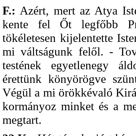
F.:
Azért, mert az Atya Iste
kente fel Őt legfőbb Pr
tökéletesen kijelentette Ist
mi váltságunk felől. - To
testének egyetlenegy áld
érettünk könyörögve szünt
Végül a mi örökkévaló Kirá
kormányoz minket és a meg
megtart.