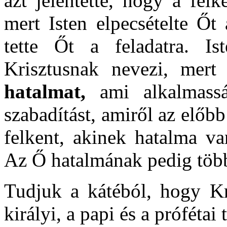
azt jelentette, hogy a felke
mert Isten elpecsételte Őt 
tette Őt a feladatra. Is
Krisztusnak nevezi, mert
hatalmat,
ami alkalmassá
szabadítást, amiről az előbb
felkent, akinek hatalma va
Az Ő hatalmának pedig több
Tudjuk a kátéból, hogy Kr
királyi, a papi és a prófétai 