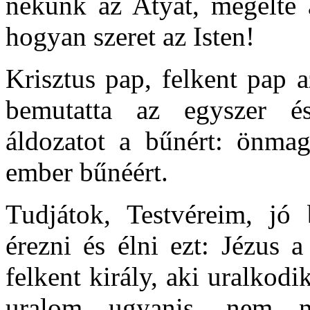
nekünk az Atyát, megélte 
hogyan szeret az Isten!
Krisztus pap, felkent pap 
bemutatta az egyszer és
áldozatot a bűnért: önmagá
ember bűnéért.
Tudjátok, Testvéreim, jó 
érezni és élni ezt: Jézus 
felkent király, aki uralkodi
uralom ugyanis, nem n