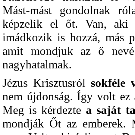
Mást-mást gondolnak ról
képzelik el őt. Van, aki 
imádkozik is hozzá, más pe
amit mondjuk az ő nevéb
nagyhatalmak.
Jézus Krisztusról
sokféle 
nem újdonság. Így volt ez 
Meg is kérdezte
a saját t
mondják Őt az emberek. Má