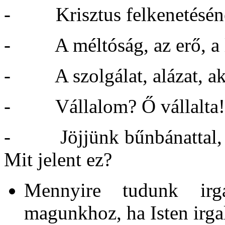
- Krisztus felkenetésén
- A méltóság, az erő, a le
- A szolgálat, alázat, aká
- Vállalom? Ő vállalta! 
- Jöjjünk bűnbánattal, h
Mit jelent ez?
Mennyire tudunk irg
magunkhoz, ha Isten irg