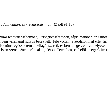
gadom onnan, és megdicsőítem őt."
(Zsolt 91,15)
ikor tehetetlenségemben, kétségbeesésemben, fájdalmamban az Úrhoz k
áratlanul súlyos beteg lett. Tele voltam aggodalommal érte, fiamér
! Istenünk egész teremtett világát szereti, és benne egészen személyese
sten szeretetének számtalan jelét az életemben, és belőle megerősít