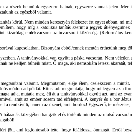
k a részek bennünk egyszerre hatnak, egyszerre vannak jelen. Mert fo
sztalunk az egészből valamit.
tanítás körül. Nem minden keresztyén felekezet ért egyet abban, mi miér
mlítem, hogy míg a katolikus tanítás szerint a jegyek átlényegülnek 
zerint kizárólag emlékvacsora az úrvacsorai közösség. (Református ke
acsorával kapcsolatban. Bizonyára ebből/ennek mentén érthetünk meg töb
lyzetben. A tanítványokkal van együtt a páska vacsorán. Nem véletlen a
 ne kelljen bűneik miatt. Ő maga, aki nemsokára leteszi akaratát, teljh
k megtanítani valamit. Megmutatom, eléje élem, cselekszem a mintát. 
ülönös módon ad példát. Rítust ad: megmutatja, hogy mi legyen az a fo
ga adja, mutatja meg, éli át a tanítványokkal együtt azt, ami az evang
alamivel, amit az ember sosem tud elfelejteni. A kenyér és a bor Jézus 
tt a rendkívüli, hanem az üzenet, amit hordoz! Egyszerű, természetes,
. A hálaadás közegében hangzik el és történik minden az utolsó vacso
magából!
rt jött, ami legfontosabb tette, hogy feláldozza önmagát. Erről beszé