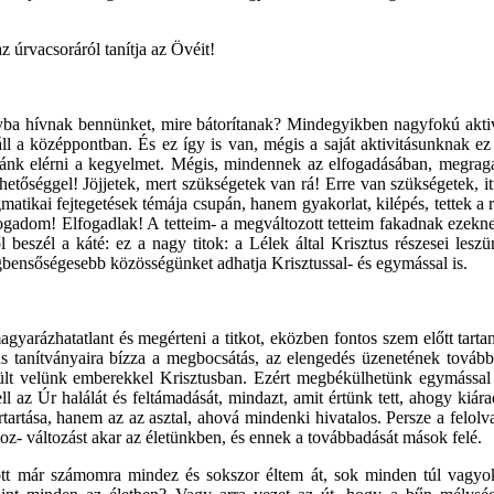
 úrvacsoráról tanítja az Övéit!
nyba hívnak bennünket, mire bátorítanak? Mindegyikben nagyfokú aktivi
 áll a középpontban. És ez így is van, mégis a saját aktivitásunknak ez
ánk elérni a kegyelmet. Mégis, mindennek az elfogadásában, megragad
hetőséggel! Jöjjetek, mert szükségetek van rá! Erre van szükségetek, i
ikai fejtegetések témája csupán, hanem gyakorlat, kilépés, tettek a ré
adom! Elfogadlak! A tetteim- a megváltozott tetteim fakadnak ezeknek 
beszél a káté: ez a nagy titok: a Lélek által Krisztus részesei le
gbensőségesebb közösségünket adhatja Krisztussal- és egymással is.
arázhatatlant és megérteni a titkot, eközben fontos szem előtt tartan
zus tanítványaira bízza a megbocsátás, az elengedés üzenetének továbba
lt velünk emberekkel Krisztusban. Ezért megbékülhetünk egymással é
ll az Úr halálát és feltámadását, mindazt, amit értünk tett, ahogy ki
ertartása, hanem az az asztal, ahová mindenki hivatalos. Persze a felo
- változást akar az életünkben, és ennek a továbbadását mások felé.
tt már számomra mindez és sokszor éltem át, sok minden túl vagyok