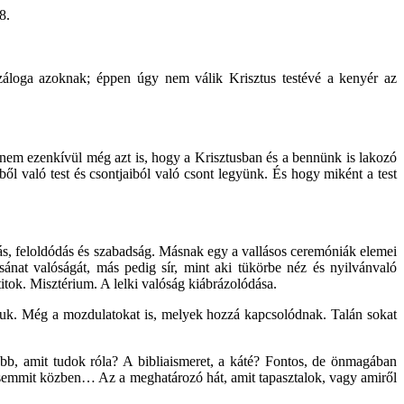
.
áloga azoknak; éppen úgy nem válik Krisztus testévé a kenyér az
anem ezenkívül még azt is, hogy a Krisztusban és a bennünk is lakozó
l való test és csontjaiból való csont legyünk. És hogy miként a test
ás, feloldódás és szabadság. Másnak egy a vallásos ceremóniák elemei
nat valóságát, más pedig sír, mint aki tükörbe néz és nyilvánvaló
e titok. Misztérium. A lelki valóság kiábrázolódása.
djuk. Még a mozdulatokat is, melyek hozzá kapcsolódnak. Talán sokat
bb, amit tudok róla? A bibliaismeret, a káté? Fontos, de önmagában
semmit közben… Az a meghatározó hát, amit tapasztalok, vagy amiről