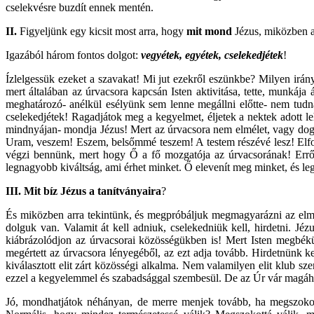
cselekvésre buzdít ennek mentén.
II.
Figyeljünk egy kicsit most arra, hogy
mit mond
Jézus, miközben az
Igazából három fontos dolgot:
vegyétek, egyétek, cselekedjétek
!
Ízlelgessük ezeket a szavakat! Mi jut ezekről eszünkbe? Milyen irá
mert általában az úrvacsora kapcsán Isten aktivitása, tette, munkája
meghatározó- anélkül esélyünk sem lenne megállni előtte- nem tudn
cselekedjétek! Ragadjátok meg a kegyelmet, éljetek a nektek adott le
mindnyájan- mondja Jézus! Mert az úrvacsora nem elmélet, vagy dogmat
Uram, veszem! Eszem, belsőmmé teszem! A testem részévé lesz! Elfog
végzi bennünk, mert hogy Ő a fő mozgatója az úrvacsorának! Erről 
legnagyobb kiváltság, ami érhet minket. Ő elevenít meg minket, és le
III. Mit bíz Jézus a tanítványaira
?
És miközben arra tekintünk, és megpróbáljuk megmagyarázni az elmagy
dolguk van. Valamit át kell adniuk, cselekedniük kell, hirdetni. Jé
kiábrázolódjon az úrvacsorai közösségükben is! Mert Isten megbékü
megértett az úrvacsora lényegéből, az ezt adja tovább. Hirdetnünk ke
kiválasztott elit zárt közösségi alkalma. Nem valamilyen elit klub sz
ezzel a kegyelemmel és szabadsággal szembesül. De az Úr vár magához
Jó, mondhatjátok néhányan, de merre menjek tovább, ha megszoko