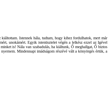
iáltottam. Istennek hála, tudtam, hogy kihez fordulhatok, mert már
t, unokámért. Egyik istentisztelet végén a lelkész ezzel az Igével
n minket is! Nála van szabadulás, ha kiáltunk, Ő meghallgat, Ő biztos
ést nyernem. Mindennapi imádságom részévé vált a könyörgés értük, a