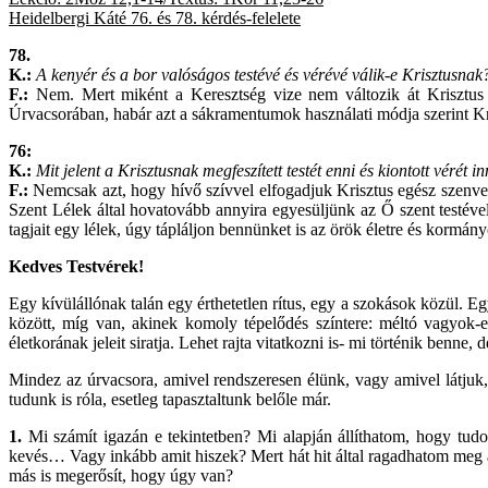
Heidelbergi Káté 76. és 78. kérdés-felelete
2013.
78.
K.:
A kenyér és a bor valóságos testévé és vérévé válik-e Krisztusnak
F.:
Nem. Mert miként a Keresztség vize nem változik át Krisztus 
Úrvacsorában, habár azt a sákramentumok használati módja szerint Kr
76:
K.:
Mit jelent a Krisztusnak megfeszített testét enni és kiontott vérét in
F.:
Nemcsak azt, hogy hívő szívvel elfogadjuk Krisztus egész szenvedé
Szent Lélek által hovatovább annyira egyesüljünk az Ő szent testéve
tagjait egy lélek, úgy tápláljon bennünket is az örök életre és korm
Kedves Testvérek!
Egy kívülállónak talán egy érthetetlen rítus, egy a szokások közül.
között, míg van, akinek komoly tépelődés színtere: méltó vagyok-
életkorának jeleit siratja. Lehet rajta vitatkozni is- mi történik benne,
Mindez az úrvacsora, amivel rendszeresen élünk, vagy amivel látjuk
tudunk is róla, esetleg tapasztaltunk belőle már.
1.
Mi számít igazán e tekintetben? Mi alapján állíthatom, hogy tud
kevés… Vagy inkább amit hiszek? Mert hát hit által ragadhatom meg
más is megerősít, hogy úgy van?