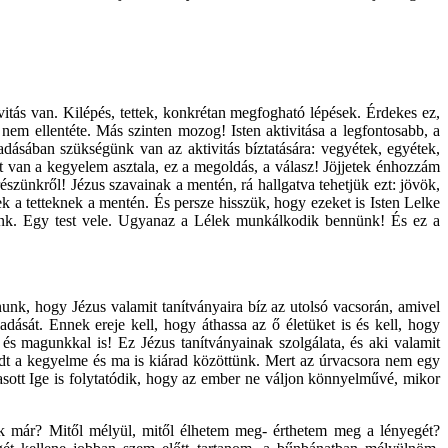
tás van. Kilépés, tettek, konkrétan megfogható lépések. Érdekes ez,
 nem ellentéte. Más szinten mozog! Isten aktivitása a legfontosabb, a
ásában szükségünk van az aktivitás bíztatására: vegyétek, egyétek,
tt van a kegyelem asztala, ez a megoldás, a válasz! Jöjjetek énhozzám
szünkről! Jézus szavainak a mentén, rá hallgatva tehetjük ezt: jövök,
a tetteknek a mentén. És persze hisszük, hogy ezeket is Isten Lelke
szünk. Egy test vele. Ugyanaz a Lélek munkálkodik bennünk! És ez a
unk, hogy Jézus valamit tanítványaira bíz az utolsó vacsorán, amivel
dását. Ennek ereje kell, hogy áthassa az ő életüket is és kell, hogy
s magunkkal is! Ez Jézus tanítványainak szolgálata, és aki valamit
áradt a kegyelme és ma is kiárad közöttünk. Mert az úrvacsora nem egy
lvasott Ige is folytatódik, hogy az ember ne váljon könnyelművé, mikor
 már? Mitől mélyül, mitől élhetem meg- érthetem meg a lényegét?