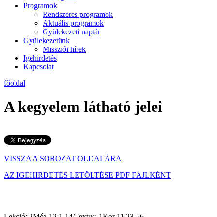
Programok
Rendszeres programok
Aktuális programok
Gyülekezeti naptár
Gyülekezetünk
Missziói hírek
Igehirdetés
Kapcsolat
főoldal
A kegyelem látható jelei
VISSZA A SOROZAT OLDALÁRA
AZ IGEHIRDETÉS LETÖLTÉSE PDF FÁJLKÉNT
Lekció: 2Móz 12,1-14/
Textus: 1Kor 11,23-26