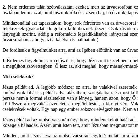
2.
Nem érdemes talán szétválasztani ezeket, mert az úrvacsorában eze
tisztában lenni azzal, amit hiszünk róla és az sem baj, ha érzünk, tapa
Mindazonáltal azt tapasztalom, hogy sok félreértés van az úrvacsorai 
felekezetek gyakorlati dolgokon különböznek össze. Csak röviden e
lényegük szerint, addig a reformáció legradikálisabb irányzatai s
úrvacsorában - ahogy azt a kátéban is hallhattuk.)
De fordítsuk a figyelmünket arra, ami az Igében előttünk van az úrv
I.
Érdemes figyelnünk arra először is, hogy Jézus mit tesz ebben a he
a megújított szövetségben. Ő lesz az, aki meghal, hogy másnak/másoknak
Mit cselekszik
?
Jézus példát ad. A legjobb módszer ez arra, ha valakivel szeretné
tanítványok lábát is- példát adva alázatban, szolgálatban- és most k
persze nem a formai részleteken van a lényeg, hanem azon, hogy Ő ma
köti össze a megváltás üzenetét: a megtört testet, a kifolyt vért. V
cselekvések voltak. Egy nap egy ember sokszor elvégezhette. Nem a te
Jézus példát ad az utolsó vacsorán úgy, hogy mindenekelőtt hálát ad
közege a hálaadás. Azért, amit Isten tett, amit Jézusban megmutatott 
Minden, amit Jézus tesz az utolsó vacsorán egyfelé mutat: arra, amié