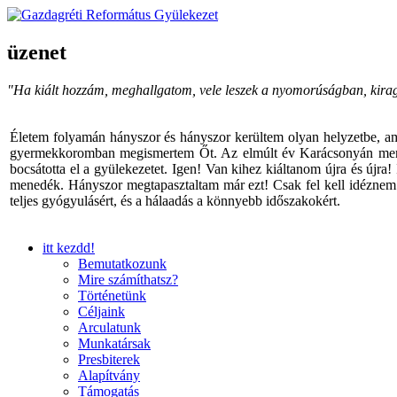
üzenet
"Ha kiált hozzám, meghallgatom, vele leszek a nyomorúságban, kira
Életem folyamán hányszor és hányszor kerültem olyan helyzetbe, am
gyermekkoromban megismertem Őt. Az elmúlt év Karácsonyán menyem v
bocsátotta el a gyülekezetet. Igen! Van kihez kiáltanom újra és újra
menedék. Hányszor megtapasztaltam már ezt! Csak fel kell idéznem I
teljes gyógyulásért, és a hálaadás a könnyebb időszakokért.
itt kezdd!
Bemutatkozunk
Mire számíthatsz?
Történetünk
Céljaink
Arculatunk
Munkatársak
Presbiterek
Alapítvány
Támogatás