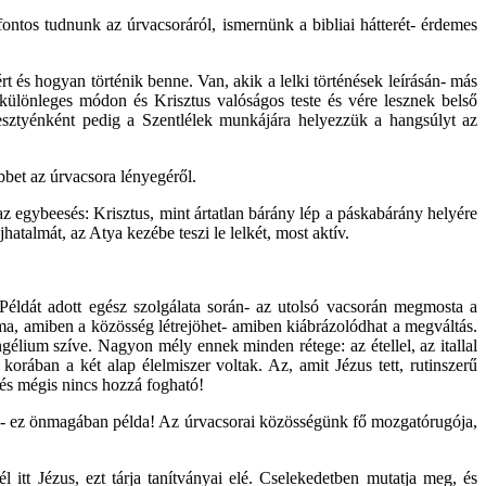
ntos tudnunk az úrvacsoráról, ismernünk a bibliai hátterét- érdemes
t és hogyan történik benne. Van, akik a lelki történések leírásán- más
különleges módon és Krisztus valóságos teste és vére lesznek belső
resztyénként pedig a Szentlélek munkájára helyezzük a hangsúlyt az
bet az úrvacsora lényegéről.
z egybeesés: Krisztus, mint ártatlan bárány lép a páskabárány helyére
atalmát, az Atya kezébe teszi le lelkét, most aktív.
Példát adott egész szolgálata során- az utolsó vacsorán megmosta a
rma, amiben a közösség létrejöhet- amiben kiábrázolódhat a megváltás.
élium szíve. Nagyon mély ennek minden rétege: az étellel, az itallal
korában a két alap élelmiszer voltak. Az, amit Jézus tett, rutinszerű
 és mégis nincs hozzá fogható!
rán- ez önmagában példa! Az úrvacsorai közösségünk fő mozgatórugója,
l itt Jézus, ezt tárja tanítványai elé. Cselekedetben mutatja meg, és