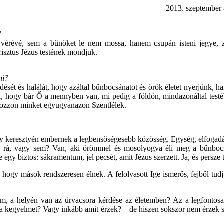
 szeptember 8
?
vérévé, sem a bűnöket le nem mossa, hanem csupán isteni jegye, z
isztus Jézus testének mondjuk.
ni?
sét és halálát, hogy azáltal bűnbocsánatot és örök életet nyerjünk, h
l, hogy bár Ő a mennyben van, mi pedig a földön, mindazonáltal testébő
ányozzon minket egyugyanazon Szentlélek.
 Egy keresztyén embernek a legbensőségesebb közösség. Egység, elfogad
e rá, vagy sem? Van, aki örömmel és mosolyogva éli meg a bűnbocsá
 de egy biztos: sákramentum, jel pecsét, amit Jézus szerzett. Ja, és persz
, hogy mások rendszeresen élnek. A felolvasott Ige ismerős, fejből tu
om, a helyén van az úrvacsora kérdése az életemben? Az a legfontosa
 a kegyelmet? Vagy inkább amit érzek? – de hiszen sokszor nem érzek 