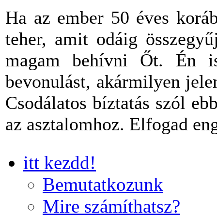
Ha az ember 50 éves korába
teher, amit odáig összegyű
magam behívni Őt. Én is
bevonulást, akármilyen jel
Csodálatos bíztatás szól eb
az asztalomhoz. Elfogad en
itt kezdd!
Bemutatkozunk
Mire számíthatsz?