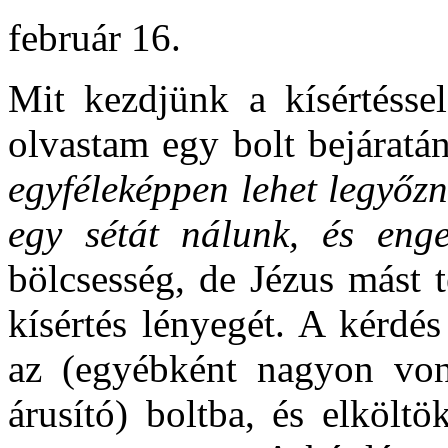
február 16.
Mit kezdjünk a kísértéssel
olvastam egy bolt bejáratá
egyféleképpen lehet legyőz
egy sétát nálunk, és eng
bölcsesség, de Jézus mást t
kísértés lényegét. A kérd
az (egyébként nagyon vonz
árusító) boltba, és elkölt