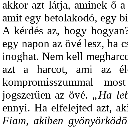
akkor azt látja, aminek ő 
amit egy betolakodó, egy bit
A kérdés az, hogy hogyan?
egy napon az övé lesz, ha c
inoghat. Nem kell megharco
azt a harcot, ami az él
kompromisszummal mos
jogszerűen az övé.
„Ha le
ennyi. Ha elfelejted azt, a
Fiam, akiben gyönyörköd