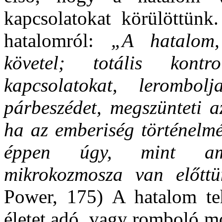
kapcsolatokat körülöttünk
hatalomról:
„A hatalom,
követel; totális kont
kapcsolatokat, lerombol
párbeszédet, megszünteti a
ha az emberiség történelm
éppen úgy, mint amik
mikrokozmosza van előttü
Power, 175) A hatalom teh
életet adó, vagy romboló m