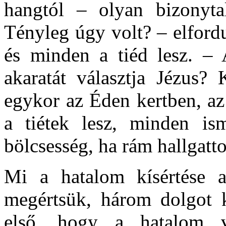
hangtól – olyan bizonyta
Tényleg úgy volt? – elfordu
és minden a tiéd lesz. – 
akaratát választja Jézus?
egykor az Éden kertben, az
a tiétek lesz, minden is
bölcsesség, ha rám hallgatt
Mi a hatalom kísértése 
megértsük, három dolgot k
első, hogy a hatalom v