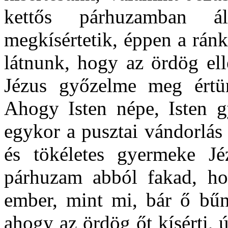
kettős párhuzamban á
megkísértetik, éppen a rán
látnunk, hogy az ördög ell
Jézus győzelme meg értün
Ahogy Isten népe, Isten gy
egykor a pusztai vándorlás
és tökéletes gyermeke Jé
párhuzam abból fakad, ho
ember, mint mi, bár ő bűnt
ahogy az ördög őt kísérti,