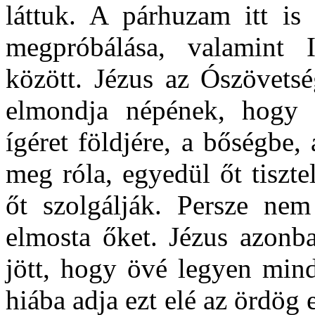
láttuk. A párhuzam itt is 
megpróbálása, valamint I
között. Jézus az Ószövetsé
elmondja népének, hogy
ígéret földjére, a bőségbe
meg róla, egyedül őt tiszte
őt szolgálják. Persze nem
elmosta őket. Jézus azonb
jött, hogy övé legyen min
hiába adja ezt elé az ördög 