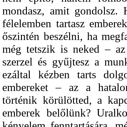
mondasz, amit gondolsz. 
félelemben tartasz embere
őszintén beszélni, ha megf
még tetszik is neked – az
szerzel és gyűjtesz a munk
ezáltal kézben tarts dolg
embereket – az a hatalo
történik körülötted, a ka
emberek belőlünk? Uralko
kényelem fenntartására, m