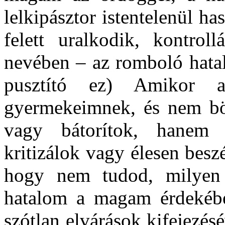
lelkipásztor istentelenül ha
felett uralkodik, kontroll
nevében – az romboló hatal
pusztító ez) Amikor 
gyermekeimnek, és nem böl
vagy bátorítok, hanem i
kritizálok vagy élesen besz
hogy nem tudod, milyen
hatalom a magam érdekébe
szótlan elvárások kifejezés