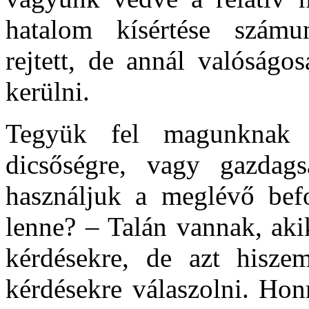
hatalom kísértése számu
rejtett, de annál valóságo
kerülni.
Tegyük fel magunknak 
dicsőségre, vagy gazdag
használjuk a meglévő befo
lenne? – Talán vannak, aki
kérdésekre, de azt hisz
kérdésekre válaszolni. Ho