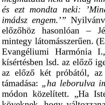
és ezt mondta neki: ’Min
imádsz engem.’”
Nyilvánv
előzőhöz hasonlóan – Jéz
mintegy látomásszerűen. (E
Evangéliumi Harmónia I.,
kísértésben lsd. az előző i
az előző két próbától, az 
támadása:
„ha leborulva 
módon közelített. „Ha Is
köveknek, hogy változzana