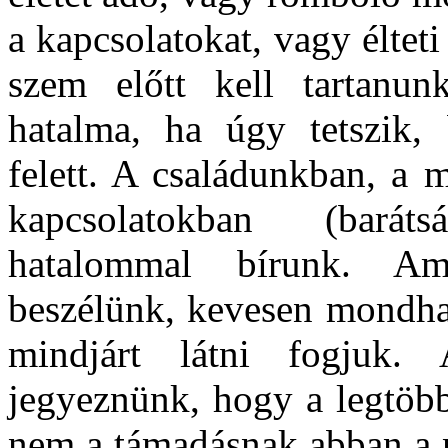
a kapcsolatokat, vagy éltet
szem előtt kell tartanu
hatalma, ha úgy tetszik,
felett. A családunkban, a 
kapcsolatokban (baráts
hatalommal bírunk. Am
beszélünk, kevesen mondha
mindjárt látni fogjuk
jegyeznünk, hogy a legtöbb
nem a támadásnak abban a ny