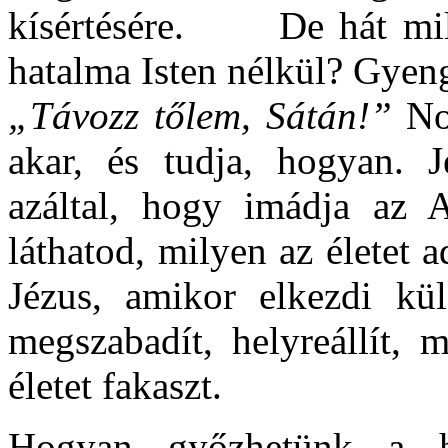
kísértésére. De hát mil
hatalma Isten nélkül? Gyeng
„Távozz tőlem, Sátán!”
No
akar, és tudja, hogyan. 
azáltal, hogy imádja az A
láthatod, milyen az életet a
Jézus, amikor elkezdi kül
megszabadít, helyreállít, 
életet fakaszt.
Hogyan győzhetünk a ha