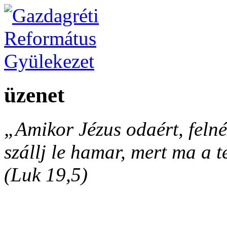
üzenet
„Amikor Jézus odaért, felnéz
szállj le hamar, mert ma a 
(Luk 19,5)