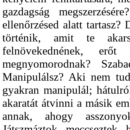
gazdagság megszerzésére
ellenőrzésed alatt tartasz
történik, amit te akar
felnövekednének, erőt
megnyomorodnak? Szaba
Manipulálsz? Aki nem tud 
gyakran manipulál; hátulró
akaratát átvinni a másik em
annak, ahogy asszonyo
Játszmáztok, meccseztek, 