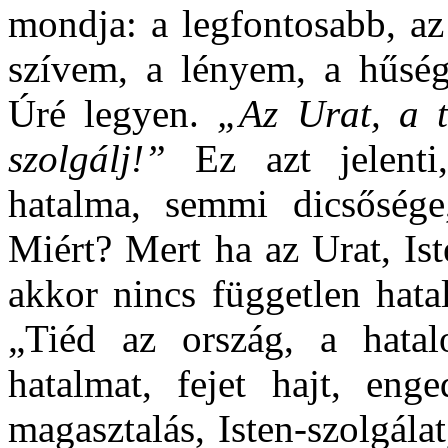
mondja: a legfontosabb, az
szívem, a lényem, a hűség
Úré legyen.
„Az Urat, a t
szolgálj!”
Ez azt jelent
hatalma, semmi dicsősége,
Miért? Mert ha az Urat, Ist
akkor nincs független hata
„Tiéd az ország, a hata
hatalmat, fejet hajt, eng
magasztalás, Isten-szolgála