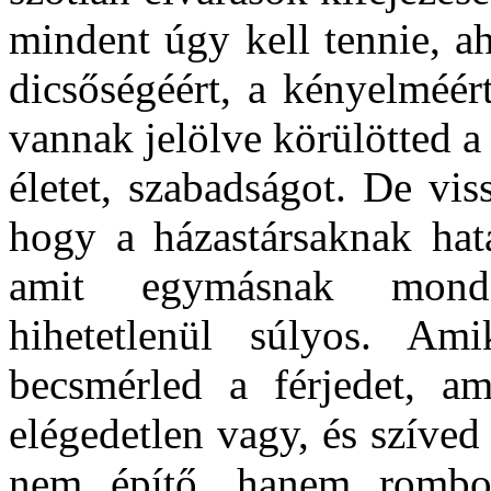
mindent úgy kell tennie, ah
dicsőségéért, a kényelméé
vannak jelölve körülötted a
életet, szabadságot. De viss
hogy a házastársaknak hat
amit egymásnak monda
hihetetlenül súlyos. Ami
becsmérled a férjedet, a
elégedetlen vagy, és szíve
nem építő, hanem rombol