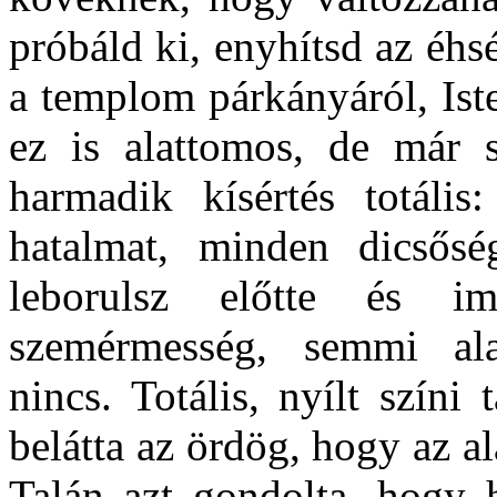
próbáld ki, enyhítsd az éhs
a templom párkányáról, Is
ez is alattomos, de már 
harmadik kísértés totáli
hatalmat, minden dicsős
leborulsz előtte és 
szemérmesség, semmi ala
nincs. Totális, nyílt szín
belátta az ördög, hogy az a
Talán azt gondolta, hogy h