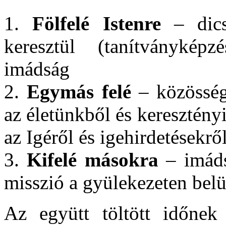
1.
Fölfelé Istenre
– dicső
keresztül (tanítványkép
imádság
2.
Egymás felé
– közösség
az életünkből és keresztényi
az Igéről és igehirdetésekrő
3.
Kifelé másokra
– imáds
misszió a gyülekezeten belü
Az együtt töltött időnek