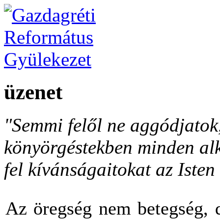
üzenet
"Semmi felől ne aggódjato
könyörgéstekben minden al
fel kívánságaitokat az Isten 
Az öregség nem betegség, d