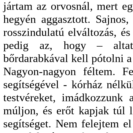
jártam az orvosnál, mert e
hegyén aggasztott. Sajnos,
rosszindulatú elváltozás, é
pedig az, hogy – alta
bőrdarabkával kell pótolni a 
Nagyon-nagyon féltem. Fe
segítségével - kórház nélk
testvéreket, imádkozzunk 
múljon, és erőt kapjak túl
segítséget. Nem felejtem e