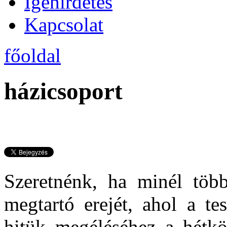
Igehirdetés
Kapcsolat
főoldal
házicsoport
Szeretnénk, ha minél töb
megtartó erejét, ahol a te
hitük megéléséhez a hétkö