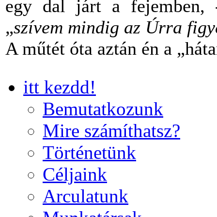
egy dal járt a fejemben,
„
szívem mindig az Úrra figye
A műtét óta aztán én a „há
itt kezdd!
Bemutatkozunk
Mire számíthatsz?
Történetünk
Céljaink
Arculatunk