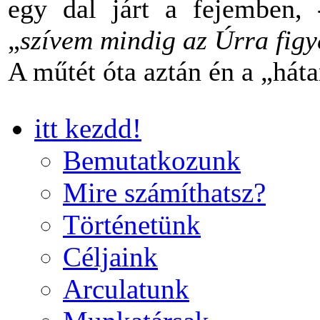
egy dal járt a fejemben,
„
szívem mindig az Úrra figye
A műtét óta aztán én a „há
itt kezdd!
Bemutatkozunk
Mire számíthatsz?
Történetünk
Céljaink
Arculatunk