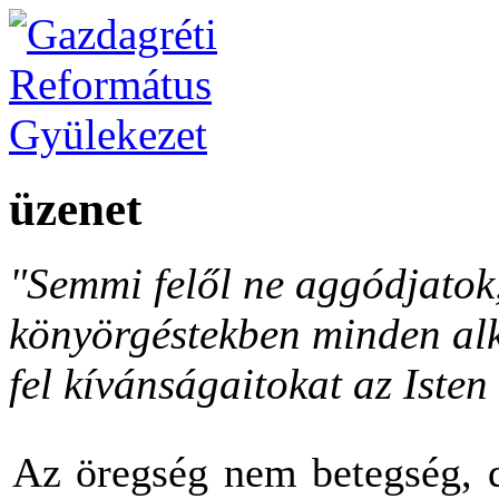
üzenet
"Semmi felől ne aggódjato
könyörgéstekben minden al
fel kívánságaitokat az Isten 
Az öregség nem betegség, d