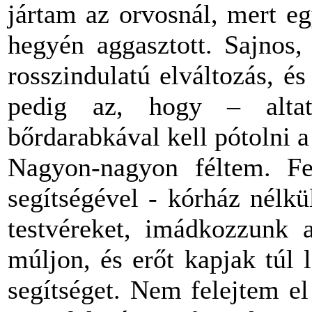
jártam az orvosnál, mert e
hegyén aggasztott. Sajnos,
rosszindulatú elváltozás, é
pedig az, hogy – alta
bőrdarabkával kell pótolni a 
Nagyon-nagyon féltem. Fe
segítségével - kórház nélk
testvéreket, imádkozzunk 
múljon, és erőt kapjak túl
segítséget. Nem felejtem e