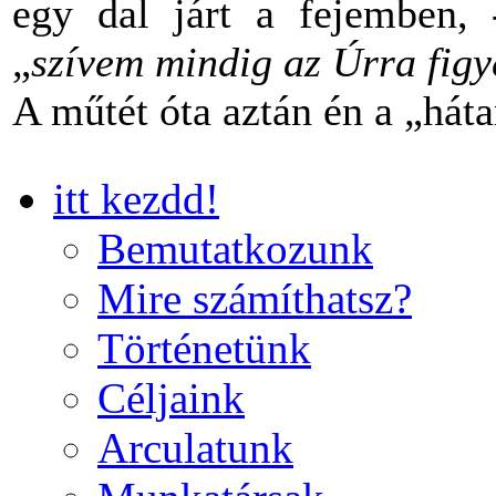
egy dal járt a fejemben,
„
szívem mindig az Úrra figye
A műtét óta aztán én a „há
itt kezdd!
Bemutatkozunk
Mire számíthatsz?
Történetünk
Céljaink
Arculatunk