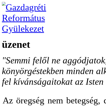
üzenet
"Semmi felől ne aggódjato
könyörgéstekben minden al
fel kívánságaitokat az Isten 
Az öregség nem betegség, d