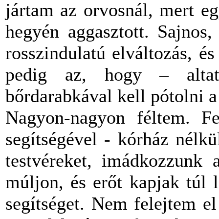
jártam az orvosnál, mert e
hegyén aggasztott. Sajnos,
rosszindulatú elváltozás, é
pedig az, hogy – alta
bőrdarabkával kell pótolni a 
Nagyon-nagyon féltem. Fe
segítségével - kórház nélk
testvéreket, imádkozzunk 
múljon, és erőt kapjak túl
segítséget. Nem felejtem e