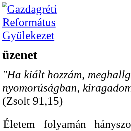
üzenet
"Ha kiált hozzám, meghallga
nyomorúságban, kiragadom 
(Zsolt 91,15)
Életem folyamán hányszo