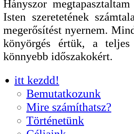
Hányszor megtapasztaltam 
Isten szeretetének számtal
megerősítést nyernem. Mind
könyörgés értük, a teljes
könnyebb időszakokért.
itt kezdd!
Bemutatkozunk
Mire számíthatsz?
Történetünk
Céljaink