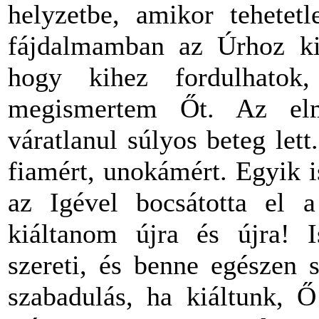
helyzetbe, amikor tehetet
fájdalmamban az Úrhoz kiá
hogy kihez fordulhato
megismertem Őt. Az el
váratlanul súlyos beteg let
fiamért, unokámért. Egyik is
az Igével bocsátotta el a
kiáltanom újra és újra! I
szereti, és benne egészen 
szabadulás, ha kiáltunk, 